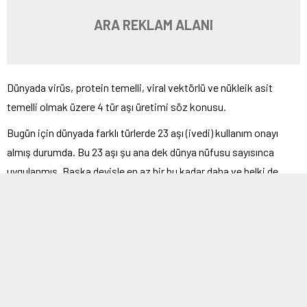
ARA REKLAM ALANI
Dünyada virüs, protein temelli, viral vektörlü ve nükleik asit
temelli olmak üzere 4 tür aşı üretimi söz konusu.
Bugün için dünyada farklı türlerde 23 aşı (ivedi) kullanım onayı
almış durumda. Bu 23 aşı şu ana dek dünya nüfusu sayısınca
uygulanmış. Başka deyişle en az bir bu kadar daha ve belki de
daha fazla sayıda uygulanması gerek. Ancak, aşı dağıtımı ve
kullanımı konusunda başından bu yana varlığını sürdüren ve bir
türlü üstesinden gelinemeyen eşitsizlik göz önüne alındığında
insanlığın aşı yoluyla küresel ölçekli toplumsal bağışıklıktan
oldukça uzak olduğu söylenebilir.
Aşı geliştirme ve üretmede başlangıçtan bu yana dikkatlerden