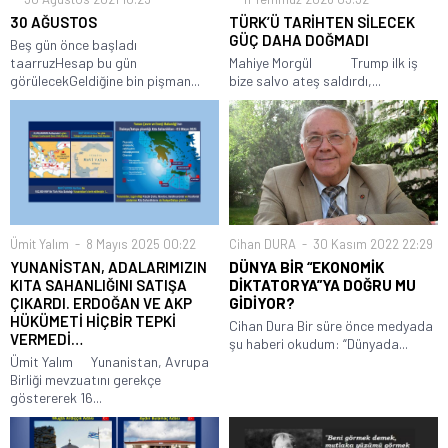
30 AĞUSTOS
TÜRK’Ü TARİHTEN SİLECEK
GÜÇ DAHA DOĞMADI
Beş gün önce başladı
taarruzHesap bu gün
Mahiye Morgül Trump ilk iş
görülecekGeldiğine bin pişman...
bize salvo ateş saldırdı,...
Ümit Yalım
8 Mayıs 2025 00:22
Cihan DURA
30 Kasım 2022 22:29
YUNANİSTAN, ADALARIMIZIN
DÜNYA BİR “EKONOMİK
KITA SAHANLIĞINI SATIŞA
DİKTATORYA”YA DOĞRU MU
ÇIKARDI. ERDOĞAN VE AKP
GİDİYOR?
HÜKÜMETİ HİÇBİR TEPKİ
Cihan Dura Bir süre önce medyada
VERMEDİ…
şu haberi okudum: “Dünyada...
Ümit Yalım Yunanistan, Avrupa
Birliği mevzuatını gerekçe
göstererek 16...