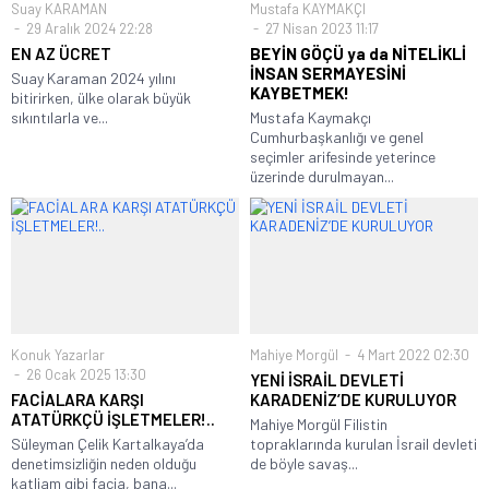
Suay KARAMAN
Mustafa KAYMAKÇI
29 Aralık 2024 22:28
27 Nisan 2023 11:17
EN AZ ÜCRET
BEYİN GÖÇÜ ya da NİTELİKLİ
İNSAN SERMAYESİNİ
Suay Karaman 2024 yılını
KAYBETMEK!
bitirirken, ülke olarak büyük
sıkıntılarla ve...
Mustafa Kaymakçı
Cumhurbaşkanlığı ve genel
seçimler arifesinde yeterince
üzerinde durulmayan...
Konuk Yazarlar
Mahiye Morgül
4 Mart 2022 02:30
26 Ocak 2025 13:30
YENİ İSRAİL DEVLETİ
FACİALARA KARŞI
KARADENİZ’DE KURULUYOR
ATATÜRKÇÜ İŞLETMELER!..
Mahiye Morgül Filistin
Süleyman Çelik Kartalkaya’da
topraklarında kurulan İsrail devleti
denetimsizliğin neden olduğu
de böyle savaş...
katliam gibi facia, bana...