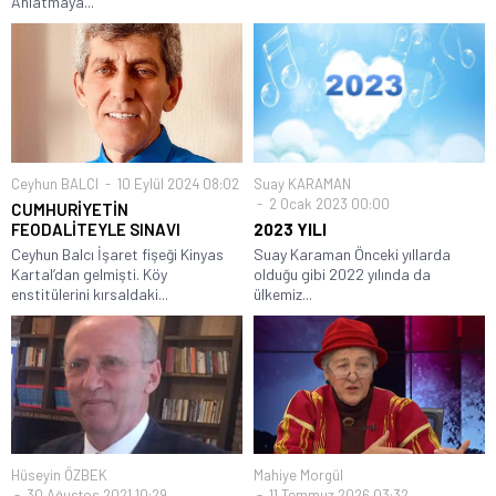
Anlatmaya...
Ceyhun BALCI
10 Eylül 2024 08:02
Suay KARAMAN
2 Ocak 2023 00:00
CUMHURİYETİN
FEODALİTEYLE SINAVI
2023 YILI
Ceyhun Balcı İşaret fişeği Kinyas
Suay Karaman Önceki yıllarda
Kartal’dan gelmişti. Köy
olduğu gibi 2022 yılında da
enstitülerini kırsaldaki...
ülkemiz...
Hüseyin ÖZBEK
Mahiye Morgül
30 Ağustos 2021 10:29
11 Temmuz 2026 03:32