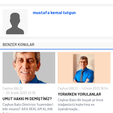
mustafa kemal tutgun
BENZER KONULAR
Ceyhun BALCI
Ceyhun BALCI
4 Ekim 2023 18:04
20 Aralık 2025 22:35
YORARKEN YORULANLAR
UMUT HAKKI MI DEMİŞTİNİZ?
Ceyhun Balcı Bir buçuk yıl önce
Ceyhun Balcı Dimitrios Yuannides’i
olağanüstü kışkırtma ve
bilir misiniz? ARA REKLAM ALANI
özendirmeyle...