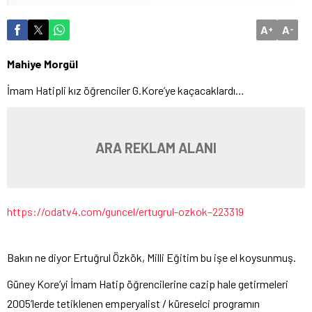
A
A
+
-
Mahiye Morgül
İmam Hatipli kız öğrenciler G.Kore’ye kaçacaklardı…
ARA REKLAM ALANI
https://odatv4.com/guncel/ertugrul-ozkok–223319
Bakın ne diyor Ertuğrul Özkök, Milli Eğitim bu işe el koysunmuş.
Güney Kore’yi İmam Hatip öğrencilerine cazip hale getirmeleri
2005’lerde tetiklenen emperyalist / küreselci programın