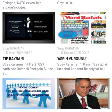
Erdoğan, NATO zirvesi için
Ceyhun’un...
Brüksel’e doğru...
Suay KARAMAN
Suay KARAMAN
17 Mart 2024 20:59
17 Kasım 2025 00:16
TIP BAYRAMI
‘ASRIN VURGUNU’
Suay Karaman 14 Mart 1827
Suay Karaman 11 Kasım Salı günü
tarihinde Osmanlı Padişahı Sultan
İstanbul Anakent Belediyesi ile...
2....