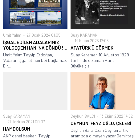
Ümit Yalım
27 Ocak 2024 01:05
Suay KARAMAN
14 Nisan 2025 12:05
İŞGAL EDİLEN ADALARIMIZ
YOLGEÇEN HANI’NA DÖNDÜ !…
ATATÜRK’Ü GÖRMEK
Ümit Yalım Tayyip Erdoğan,
Suay Karaman 10 Ağustos 1929
“Adaları işgal etmen bizi bağlamaz.
tarihinde o zaman Paris
Bir...
Büyükelçisi...
Suay KARAMAN
Ceyhun BALCI
13 Ekim 2022 14:52
21 Haziran 2021 00:07
CEYHUN, FEYZİOĞLU, ÇELEBİ
HAMDOLSUN
Ceyhun Balcı Ozan Ceyhun artık
AKP genel başkanı Tayyip
aramızda olmayan yazar Demirtaş