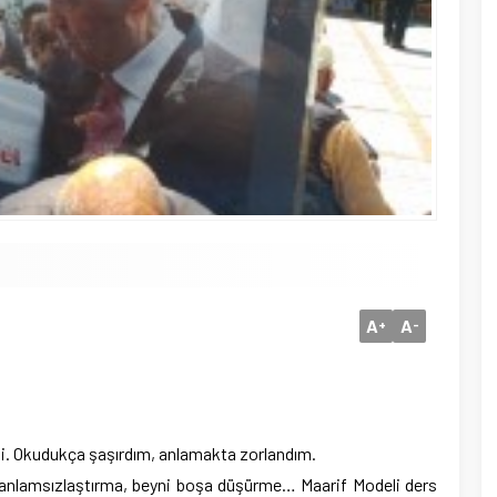
A
A
+
-
di. Okudukça şaşırdım, anlamakta zorlandım.
 anlamsızlaştırma, beyni boşa düşürme… Maarif Modeli ders