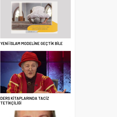
YENİ İSLAM MODELİNE GEÇTİK BİLE
DERS KİTAPLARINDA TACİZ
TETİKÇİLİĞİ