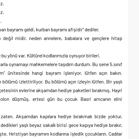
z.
z.
.
an bayramı geldi, kurban bayramı afişidir” dediler.
 değil midir, neden annelere, babalara ve gençlere hitap
bu yönü var. Kültürel kodlarımızla oynuyor birileri.
larla oynamayı mahkemelere taşıdım durdum. Bu sene 5.sınıf
” ünitesinde hangi bayram işleniyor, lütfen açın bakın.
lümü izlettiriliyor. Bu bölümü açın izleyin lütfen. Bir yaşlı
etesinin evlerine akşamdan hediye paketleri bırakmış, Hayri
olon düşmüş, ertesi gün bu çocuk Basri amcanın elini
zaten. Akşamdan kapılara hediye bırakmak bizde yoktur,
dikleri yaşlı beyaz sakallı birisi gece kapıya hediye bırakır,
. Hıristiyan bayramını kodlarına işledik çocukların. Cadılar