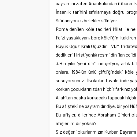
bayramını zaten Anaokulundan itibaren kıy
İnsanlık tarihini sıfırlamaya doğru progr
Sıfırlanıyoruz, bellekler siliniyor.
Roma denilen köle tacirleri Milat ile ne g
Faizi yasaklayan, borç köleliğini kaldıra
Büyük Oğuz Kralı Oğuzdinli VI.Mitridate
dedikleri Hıristiyanlık resmi din ilan edild
3.Bin yılın “yeni din”i ne geliyor, artık 
onlara, 1984’ün ünlü çiftliğindeki köle
susuyorsunuz. İlkokulun tuvaletinde ya
korkan çocuklarınızdan hiçbir farkınız yok
Allah’tan başka korkacak/tapacak hiçbir 
Bu afişteki ne bayramıdır diye, bir yol 
Bu afişler, dillerinde Abraham Dinleri 
afişleri midir yoksa?
Siz değerli okurlarımızın Kurban Bayramı