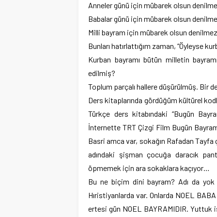
Anneler günü için mübarek olsun denilme
Babalar günü için mübarek olsun denilme
Milli bayram için mübarek olsun denilmez
Bunları hatırlattığım zaman, “Öyleyse kurb
Kurban bayramı bütün milletin bayramı
edilmiş?
Toplum parçalı hallere düşürülmüş. Bir de 
Ders kitaplarında gördüğüm kültürel kod
Türkçe ders kitabındaki “Bugün Bayram
İnternette TRT Çizgi Film Bugün Bayram bö
Basri amca var, sokağın Rafadan Tayfa ç
adındaki şişman çocuğa daracık pant
öpmemek için ara sokaklara kaçıyor…
Bu ne biçim dini bayram? Adı da yok 
Hıristiyanlarda var. Onlarda NOEL BABA de
ertesi gün NOEL BAYRAMIDIR. Yuttuk işte