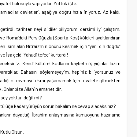
afet balosuyla yapıyorlar. Yuttuk işte.
amladılar devletleri, aşağıya doğru hızla iniyoruz. Az kaldı.
etirdi, tarihten neyi sildiler biliyorum, dersimi iyi çalıştım.
n ve Roma’daki Pers Oğuzlu (Sparta Kos) köleleri ayaklandıran
’den isim alan Mitraizmin önünü kesmek için “yeni din doğdu”
i ve İsa geldi Yahudi tefeci kurtardı!
bileceksiniz. Kendi kültürel kodlarını kaybetmiş yığınlar lazım
 yaratıklar. Dahasını söylemeyeyim, hepiniz biliyorsunuz ve
şadığı o travmayı tekrar yaşamamak için tuvalete gitmekten
. Onlar bize Allah’ın emanetidir.
şey yoktur, değil mi?
Müftülüğe kadar yürüyün sorun bakalım ne cevap alacaksınız?
olanların dayattığı İbrahim anlaşmasına kamuoyunu hazırlama
 Kutlu Olsun.