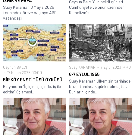
İZNİK VE PAPA
Ceyhun Balcı Yılın belirli günleri
Suay Karaman 8 Mayıs 2025
Cumhuriyete ve onun üzerinden
tarihinde göreve başlaya ABD
Kemalizm’e...
vatandaşı...
Ceyhun BALCI
Suay KARAMAN
7 Eylül 2023 14:40
17 Nisan 2025 00:00
6-7 EYLÜL 1955
BİR KÖY ENSTİTÜSÜ ÖYKÜSÜ
Suay Karaman Ülkemizin tarihinde
Bir yandan “İş için, iş içinde, iş ile
bazı utanılacak günler olmuştur.
eğitim” üçlemesi...
Bunların içinde...