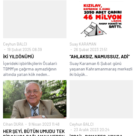
Ceyhun BALCI
Suay KARAMAN
19 Şubat 2025 08:39
26 Şubat 2023 21:51
İKİ YILDÖNÜMÜ
“AHLAKSIZ, NAMUSSUZ, ADİ”
İçerideki işbirlikçilerin Öcalan’ı
Suay Karaman 6 Şubat günü
TBMM’ye çağırma aymazlığının
yaşanan Kahramanmaraş merkezli
altında yatan kök neden...
iki büyük...
Cihan DURA
9 Nisan 2023 11:48
Ceyhun BALCI
23 Aralık 2023 20:24
HER ŞEYİ, BÜTÜN UMUDU TEK