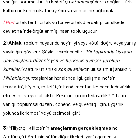
varlığını korumaktır. Bu hedefi şu
iki amacı
güderek sağlar: Türk
kültürünü korumak, Türkiye’nin kalkınmasını sağlamak.
Millet
ortak tarih, ortak kültür ve ortak dile sahip, bir ülkede
devlet halinde örgütlenmiş insan topluluğudur.
2) Ahlak
, toplum hayatında neyin iyi veya kötü, doğru veya yanlış
sayıldığını gösterir. Şöyle tanımlanabilir:
“Bir toplumda kişilerin
davranışlarını düzenleyen ve herkesin uyması gereken
kurallar.”
Atatürk’ün ahlakı
sosyal ahlak
tır, ulusal (millî) ahlaktır.
Millî ahlak
; yurttaşlardan her alanda ilgi, çalışma, nefsin
feragatini, kişinin, milleti için kendi menfaatlerinden fedakârlık
etmesini isteyen ahlaktır. Peki, ne için bu fedakârlık? Milletin
varlığı, toplumsal düzeni, gönenci ve güvenliği için, uygarlık
yolunda ilerlemesi ve yükselmesi için!
3)
Milliyetçilik ilkesinin
amaçlarının gerçekleşmesi
ne
Atatürkçü Öğreti’nin bütün diğer ilkeleri, yani egemenlik,