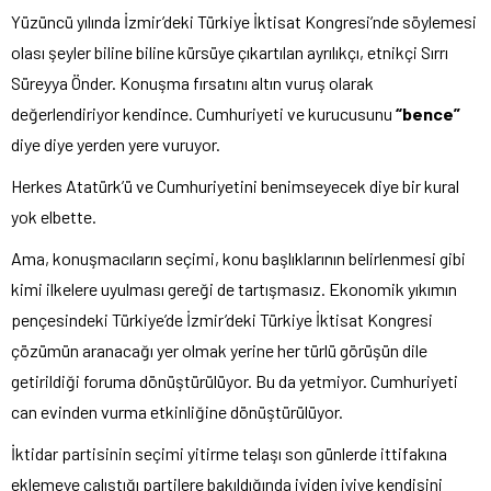
Yüzüncü yılında İzmir’deki Türkiye İktisat Kongresi’nde söylemesi
olası şeyler biline biline kürsüye çıkartılan ayrılıkçı, etnikçi Sırrı
Süreyya Önder. Konuşma fırsatını altın vuruş olarak
değerlendiriyor kendince. Cumhuriyeti ve kurucusunu
“bence”
diye diye yerden yere vuruyor.
Herkes Atatürk’ü ve Cumhuriyetini benimseyecek diye bir kural
yok elbette.
Ama, konuşmacıların seçimi, konu başlıklarının belirlenmesi gibi
kimi ilkelere uyulması gereği de tartışmasız. Ekonomik yıkımın
pençesindeki Türkiye’de İzmir’deki Türkiye İktisat Kongresi
çözümün aranacağı yer olmak yerine her türlü görüşün dile
getirildiği foruma dönüştürülüyor. Bu da yetmiyor. Cumhuriyeti
can evinden vurma etkinliğine dönüştürülüyor.
İktidar partisinin seçimi yitirme telaşı son günlerde ittifakına
eklemeye çalıştığı partilere bakıldığında iyiden iyiye kendisini