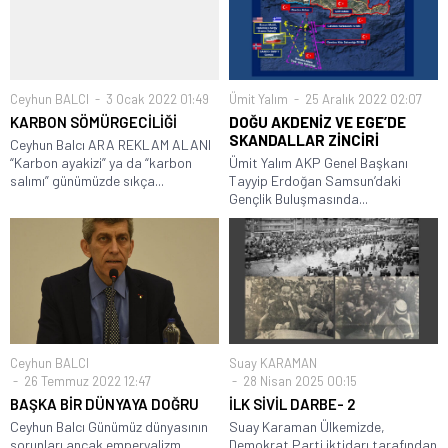
Ceyhun BALCI
3 Ocak 2022 01:49
Ümit Yalım
25 Aralık 2022 02:07
KARBON SÖMÜRGECİLİĞİ
DOĞU AKDENİZ VE EGE’DE
SKANDALLAR ZİNCİRİ
Ceyhun Balcı ARA REKLAM ALANI
“Karbon ayakizi” ya da “karbon
Ümit Yalım AKP Genel Başkanı
salımı” günümüzde sıkça...
Tayyip Erdoğan Samsun’daki
Gençlik Buluşmasında...
Ceyhun BALCI
Suay KARAMAN
26 Temmuz 2022 12:47
28 Nisan 2025 00:15
BAŞKA BİR DÜNYAYA DOĞRU
İLK SİVİL DARBE- 2
Ceyhun Balcı Günümüz dünyasının
Suay Karaman Ülkemizde,
sorunları ancak emperyalizm
Demokrat Parti iktidarı tarafından