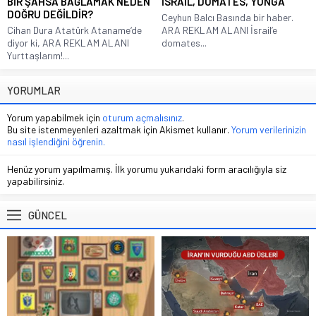
BİR ŞAHSA BAĞLAMAK NEDEN
İSRAİL, DOMATES, YONGA
DOĞRU DEĞİLDİR?
Ceyhun Balcı Basında bir haber.
Cihan Dura Atatürk Ataname‘de
ARA REKLAM ALANI İsrail’e
diyor ki, ARA REKLAM ALANI
domates...
Yurttaşlarım!...
YORUMLAR
Yorum yapabilmek için
oturum açmalısınız
.
Bu site istenmeyenleri azaltmak için Akismet kullanır.
Yorum verilerinizin
nasıl işlendiğini öğrenin.
Henüz yorum yapılmamış. İlk yorumu yukarıdaki form aracılığıyla siz
yapabilirsiniz.
GÜNCEL