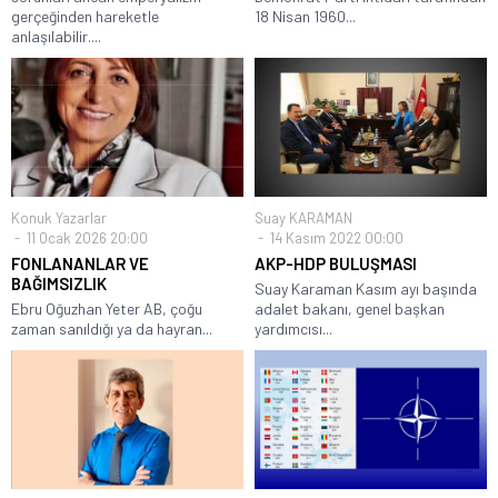
gerçeğinden hareketle
18 Nisan 1960...
anlaşılabilir....
Konuk Yazarlar
Suay KARAMAN
11 Ocak 2026 20:00
14 Kasım 2022 00:00
FONLANANLAR VE
AKP-HDP BULUŞMASI
BAĞIMSIZLIK
Suay Karaman Kasım ayı başında
Ebru Oğuzhan Yeter AB, çoğu
adalet bakanı, genel başkan
zaman sanıldığı ya da hayran...
yardımcısı...