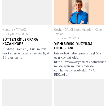
Mustafa KAYMAKÇI
Ceyhun BALCI
,
Köşe Yazarları
,
Köşe
2 Eylül 2021 09:59
Yazıları
2 Kasım 2022 14:39
SÜTTEN KİMLER PARA
KAZANIYOR?
YİRMİ BİRİNCİ YÜZYILDA
ENDÜLJANS
Mustafa KAYMAKÇI Günümüzde
marketlerde pazarlanan süt fiyatı
Erişkedeki haber yazının başlığına
9 liraya, tam...
esin kaynağı oldu.
https://www.veryansintv.com/cenne
mujdeleyen-muftu-simdi-de-
cumhuriyeti-hedef-aldi/ ARA
REKLAM...