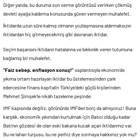
Diğer yanda, bu duruma son verme görüntüsü verirken çökmüş
devleti ayağa kaldırma konusunda güven vermeyen muhalefet.
İktidarda uzun süre kalmış olmanın yozlaşmasına aldırmaksızın
iktidardan hiç gitmeyecekmiş gibi davranan iktidar.
Seçim başarısını iktidarın hatalarına ve bıkkınlık veren tutumuna
bağlamış bir muhalefet.
“Faiz sebep, enflasyon sonuç!”
saplantısıyla ekonomide
yıkıma ortam hazırlayan iktidar bu üstelemesinden çark
edercesine finans kapitalin Türkiye’deki güçlü kişilerinden
Mehmet Şimşek’le nikâh tazeleme peşinde.
IMF kapısında değiliz, görünürde IMF’den borç da almıyoruz! Buna
karşılık, ekonomik yıkımdan kurtulmak için Batıcı olduğu kadar
Batı’nın gözdesi de olan eski bakana kucak açan iktidarımız var.
Bu ne lahan turşusu, bu ne perhiz diye sormaya hakkımız yok mu?