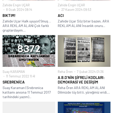
Zahide Engin UÇAR
Zahide Engin UÇAR
8 Ocak 2024 08:14
27 Kasım 2024 09:53
BIKTIM!
ACI
Zahide Uçar Halk uyuyor(!)muş…
Zahide Uçar Söz biter bazen, ARA
ARA REKLAM ALANI Çok farklı
REKLAM ALANI İnsanlık onuru...
gruplardayım....
Suay KARAMAN
Reha Ören
7 Şubat 2024 01:36
11 Temmuz 2022 11:41
A.B.D’NİN ŞİFRELİ KODLARI:
SREBRENİCA
DEMOKRASİ VE DEĞİŞİM
Suay Karaman (Srebrenica
Reha Ören ARA REKLAM ALANI
katliamı anısına 11 Temmuz 2017
Dilimizde tüy bitti, yüreğimiz eridi,...
tarihindeki yazım)...