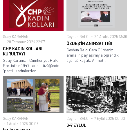
Suay KARAMAN
Ceyhun BALCI
24 Aralık 2025 13:36
29 Temmuz 2024 22:07
ÖZDEŞ’İN ANIMSATTIĞI
CHP KADIN KOLLARI
Ceyhun Balcı Cem Gürdeniz
KURULTAYI
amiralin paylaşımıyla öğrendik
Suay Karaman Cumhuriyet Halk
üçüncü kuşak, Ahmet...
Partisi’nin 1947 tarihli tüzüğünde
“partili kadınlardan...
Suay KARAMAN
Ceyhun BALCI
7 Eylül 2025 00:00
1 Aralık 2025 00:06
6-7 EYLÜL