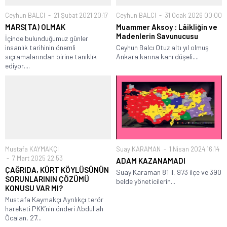
Ceyhun BALCI
21 Şubat 2021 20:17
Ceyhun BALCI
31 Ocak 2026 00:00
MARS(TA) OLMAK
Muammer Aksoy : Lâikliğin ve
Madenlerin Savunucusu
İçinde bulunduğumuz günler
insanlık tarihinin önemli
Ceyhun Balcı Otuz altı yıl olmuş
sıçramalarından birine tanıklık
Ankara karına kanı düşeli....
ediyor....
Mustafa KAYMAKÇI
Suay KARAMAN
1 Nisan 2024 16:14
7 Mart 2025 22:53
ADAM KAZANAMADI
ÇAĞRIDA, KÜRT KÖYLÜSÜNÜN
Suay Karaman 81 il, 973 ilçe ve 390
SORUNLARININ ÇÖZÜMÜ
belde yöneticilerin...
KONUSU VAR MI?
Mustafa Kaymakçı Ayrılıkçı terör
hareketi PKK’nin önderi Abdullah
Öcalan, 27...