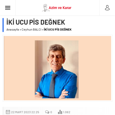
İKİ UCU PİS DEĞNEK
Anasayfa
»
Ceyhun BALCI
»
İKİ UCU PİS DEĞNEK
22 MART 2023 22:25
0
1.062