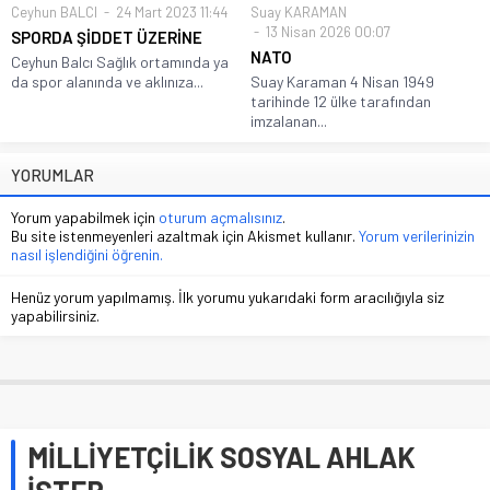
Ceyhun BALCI
24 Mart 2023 11:44
Suay KARAMAN
13 Nisan 2026 00:07
SPORDA ŞİDDET ÜZERİNE
NATO
Ceyhun Balcı Sağlık ortamında ya
da spor alanında ve aklınıza...
Suay Karaman 4 Nisan 1949
tarihinde 12 ülke tarafından
imzalanan...
YORUMLAR
Yorum yapabilmek için
oturum açmalısınız
.
Bu site istenmeyenleri azaltmak için Akismet kullanır.
Yorum verilerinizin
nasıl işlendiğini öğrenin.
Henüz yorum yapılmamış. İlk yorumu yukarıdaki form aracılığıyla siz
yapabilirsiniz.
MİLLİYETÇİLİK SOSYAL AHLAK