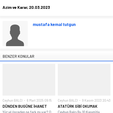
Azim ve Karar, 20.03.2023
mustafa kemal tutgun
BENZER KONULAR
Ceyhun BALCI
6 Mart 2025 09:15
Ceyhun BALCI
9 Kasım 2023 20:43
DÜNDEN BUGÜNE İHANET
ATATÜRK GİBİ OKUMAK
Yüz yıl önceden ne fark mı var? O
Ceyhun Balcı Bu 10 Kasım’da