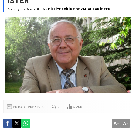
İSTER
Anasayfa
»
Cihan DURA
»
MİLLİYETÇİLİK SOSYAL AHLAK İSTER
20 MART 2023 15:16
0
3.259
A
A
+
-