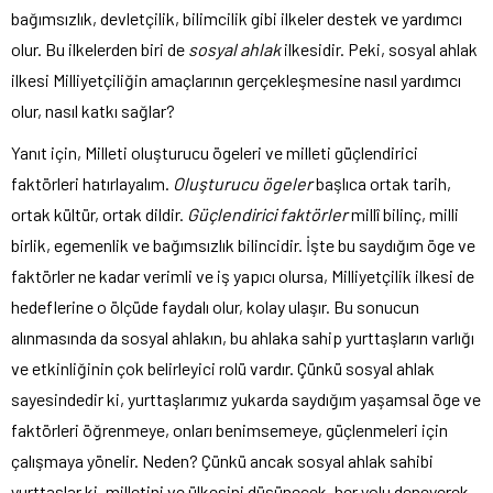
bağımsızlık, devletçilik, bilimcilik gibi ilkeler destek ve yardımcı
olur. Bu ilkelerden biri de
sosyal ahlak
ilkesidir. Peki, sosyal ahlak
ilkesi Milliyetçiliğin amaçlarının gerçekleşmesine nasıl yardımcı
olur, nasıl katkı sağlar?
Yanıt için, Milleti oluşturucu ögeleri ve milleti güçlendirici
faktörleri hatırlayalım.
Oluşturucu ögeler
başlıca ortak tarih,
ortak kültür, ortak dildir.
Güçlendirici faktörler
millî bilinç, milli
birlik, egemenlik ve bağımsızlık bilincidir. İşte bu saydığım öge ve
faktörler ne kadar verimli ve iş yapıcı olursa, Milliyetçilik ilkesi de
hedeflerine o ölçüde faydalı olur, kolay ulaşır. Bu sonucun
alınmasında da sosyal ahlakın, bu ahlaka sahip yurttaşların varlığı
ve etkinliğinin çok belirleyici rolü vardır. Çünkü sosyal ahlak
sayesindedir ki, yurttaşlarımız yukarda saydığım yaşamsal öge ve
faktörleri öğrenmeye, onları benimsemeye, güçlenmeleri için
çalışmaya yönelir. Neden? Çünkü ancak sosyal ahlak sahibi
yurttaşlar ki, milletini ve ülkesini düşünecek, her yolu deneyerek