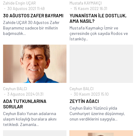
Zahide Engin UÇAR
Mustafa KAYMAKÇI
30 Ağustos 2021 11:49
15 Kasım 2022 16:31
30 AĞUSTOS ZAFER BAYRAMI
YUNANİSTAN İLE DOSTLUK,
AMA NASIL?
Zahide UÇAR 30 Ağustos Zafer
Bayramımız sadece bir milletin
Mustafa Kaymakçı İzmir ve
bağımsızlık...
çevresinde çok sayıda Rodos ve
İstanköy...
Ceyhun BALCI
Ceyhun BALCI
3 Ağustos 2024 01:31
30 Kasım 2023 15:10
ADA TUTKUNLARINA
ZEYTİN AĞACI
SORULAR
Ceyhun Balcı Yüzüncü yılda
Ceyhun Balcı Yunan adalarına
Cumhuriyet üzerine düşünmeyi,
ulaşım kolaylığı buralara akını
onun verdiklerini saygıyla...
tetikledi. Zamanla...