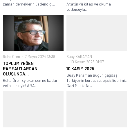
zaman derneklerin üstlendiği...
Atatürk’ü kitap ve okuma
tutkusuyla...
Reha Ören
7 Mayıs 2024 13:39
Suay KARAMAN
10 Kasım 2025 01:07
TOPLUM YEĞEN
RAMEAU’LARDAN
10 KASIM 2025
OLUŞUNCA…
Suay Karaman Bugün çağdaş
Reha Ören Ey okur sen ne kadar
Türkiye’nin kurucusu, eşsiz liderimiz
vefalısın öyle! ARA...
Gazi Mustafa...