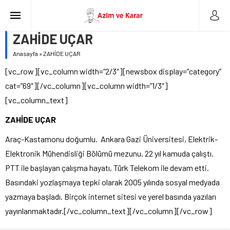
ZAHİDE UÇAR
Anasayfa
»
ZAHİDE UÇAR
[vc_row][vc_column width=”2/3″][newsbox display=”category”
cat=”69″][/vc_column][vc_column width=”1/3″]
[vc_column_text]
ZAHİDE UÇAR
Araç-Kastamonu doğumlu. Ankara Gazi Üniversitesi, Elektrik-
Elektronik Mühendisliği Bölümü mezunu. 22 yıl kamuda çalıştı.
PTT ile başlayan çalışma hayatı, Türk Telekom ile devam etti.
Basındaki yozlaşmaya tepki olarak 2005 yılında sosyal medyada
yazmaya başladı. Birçok internet sitesi ve yerel basında yazıları
yayınlanmaktadır.[/vc_column_text][/vc_column][/vc_row]