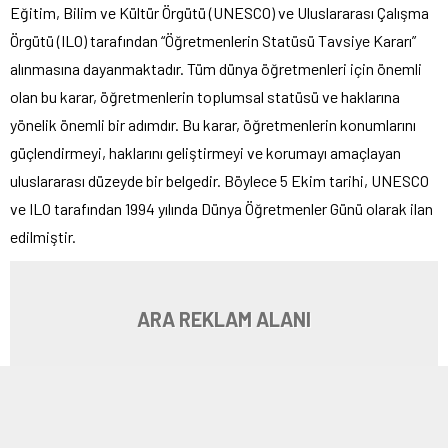
Eğitim, Bilim ve Kültür Örgütü (UNESCO) ve Uluslararası Çalışma
Örgütü (ILO) tarafından “Öğretmenlerin Statüsü Tavsiye Kararı”
alınmasına dayanmaktadır. Tüm dünya öğretmenleri için önemli
olan bu karar, öğretmenlerin toplumsal statüsü ve haklarına
yönelik önemli bir adımdır. Bu karar, öğretmenlerin konumlarını
güçlendirmeyi, haklarını geliştirmeyi ve korumayı amaçlayan
uluslararası düzeyde bir belgedir. Böylece 5 Ekim tarihi, UNESCO
ve ILO tarafından 1994 yılında Dünya Öğretmenler Günü olarak ilan
edilmiştir.
ARA REKLAM ALANI
24 Kasım 1928 tarihi ülkemizin kurucusu Mustafa Kemal
Atatürk’ün “Millet Mektepleri’nin Başöğretmenliği”ni kabul ettiği