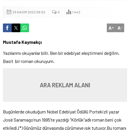
25 KASIM 2022 09:02
0
1.442
A
A
+
-
Mustafa Kaymakçı
Yazılarımı okuyanlar bilir. Ben bir edebiyat eleştirmeni değilim.
Basit bir roman okuruyum.
ARA REKLAM ALANI
Bugünlerde okuduğum Nobel Edebiyat Ödüllü Portekizli yazar
José Saramago’nun 1995’te yazdığı “Körlük”adlı roman beni çok
etkiledi.(*) Günümüz dünyasında çürümeye ışık tutuyor.Bu romanı