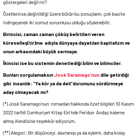
göstergeleri değil mi?
Özetlenirse,değinildiği üzere bütün bu sonuçların, çok basite
indirgeyerek iki somut sorumlusu olduğu söylenebilir.
Birincisi, zaman zaman çöküş belirtileri veren
küreselleş(tir)me adıyla dünyaya dayatılan kapitalizm ve
onun arkasındaki büyük sermaye.
İkincisi ise bu sistemin denetlediği bilim ve bilimciler.
Bunları sorgulamaksın
José Saramago’nun
dile getirdiği
gibi insanlık: “Ya kör ya da deli”durumunu sürdürmeye
aday olmayacak mı?
(*) José Saramago’nun romanları hakkında özet bilgileri 10 Kasım
2022 tarihli Cumhuriyet Kitap Eki’nde Feridun Andaç kaleme
almış.Kendisine teşekkür ediyorum.
(**) Alegori: Bir düşünceyi, davranışı ya da eylemi, daha kolay