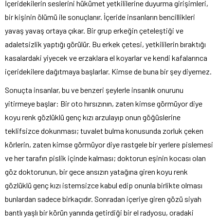
İçeridekilerin seslerini hükümet yetkililerine duyurma girişimleri,
bir kişinin ölümü ile sonuçlanır. İçeride insanların bencillikleri
yavaş yavaş ortaya çıkar. Bir grup erkeğin çeteleştiği ve
adaletsizlik yaptığı görülür. Bu erkek çetesi, yetkililerin bıraktığı
kasalardaki yiyecek ve erzaklara el koyarlar ve kendi kafalarınca
içeridekilere dağıtmaya başlarlar. Kimse de buna bir şey diyemez.
Sonuçta insanlar, bu ve benzeri şeylerle insanlık onurunu
yitirmeye başlar: Bir oto hırsızının, zaten kimse görmüyor diye
koyu renk gözlüklü genç kızı arzulayıp onun göğüslerine
teklifsizce dokunması; tuvalet bulma konusunda zorluk çeken
körlerin, zaten kimse görmüyor diye rastgele bir yerlere pislemesi
ve her tarafın pislik içinde kalması; doktorun eşinin kocası olan
göz doktorunun, bir gece ansızın yatağına giren koyu renk
gözlüklü genç kızı istemsizce kabul edip onunla birlikte olması
bunlardan sadece birkaçıdır. Sonradan içeriye giren gözü siyah
bantlı yaşlı bir körün yanında getirdiği bir el radyosu, oradaki