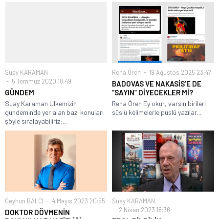
Suay KARAMAN
Reha Ören
19 Ağustos 2025 23:47
5 Temmuz 2020 18:49
BADOVAS VE NAKASİS’E DE
GÜNDEM
“SAYIN” DİYECEKLER Mİ?
Suay Karaman Ülkemizin
Reha Ören Ey okur, varsın birileri
gündeminde yer alan bazı konuları
süslü kelimelerle püslü yazılar...
şöyle sıralayabiliriz:...
Ceyhun BALCI
4 Mayıs 2023 20:55
Suay KARAMAN
2 Nisan 2023 18:36
DOKTOR DÖVMENİN