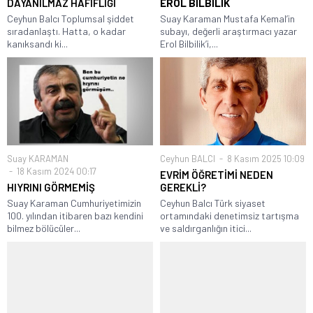
DAYANILMAZ HAFİFLİĞİ
EROL BİLBİLİK
Ceyhun Balcı Toplumsal şiddet
Suay Karaman Mustafa Kemal’in
sıradanlaştı. Hatta, o kadar
subayı, değerli araştırmacı yazar
kanıksandı ki...
Erol Bilbilik’i,...
Suay KARAMAN
Ceyhun BALCI
8 Kasım 2025 10:09
18 Kasım 2024 00:17
EVRİM ÖĞRETİMİ NEDEN
HIYRINI GÖRMEMİŞ
GEREKLİ?
Suay Karaman Cumhuriyetimizin
Ceyhun Balcı Türk siyaset
100. yılından itibaren bazı kendini
ortamındaki denetimsiz tartışma
bilmez bölücüler...
ve saldırganlığın itici...