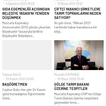
4 Ağustos 2024 16:03
13 Nisan 2021 23:51
GIDA EGEMENLİĞİ AÇISINDAN
ÇİFTÇİ YABANCI ŞİRKETLERE
BELEDİYE YASASI’NI YENİDEN
TARIM TOPRAKLARINI NEDEN
DÜŞÜNMEK
SATIYOR?
Mustafa Kaymakçı
İki gün önce, 11Nisan 2021
Anımsatalım.2012 yılında çıkarılan
tarihinde haber kanallarına bir
Büyükşehir Yasası’yla birlikte
bilgi...
Büyükşehir Belediyesi...
Ceyhun BALCI
Mustafa KAYMAKÇI
23 Kasım 2021 20:50
15 Mayıs 2026 23:45
BAŞÖĞRETMEN
GÖLGE TARIM BAKANI
ÜZERİNE TESPİTLER
Ceyhun Balcı Her yılın 24 Kasım
günü kutladığımız Öğretmenler
Mustafa Kaymakçı CHP’nin Gölge
Günü...
Tarım Bakanı üzerine tespitlere
geçmeden önce,...