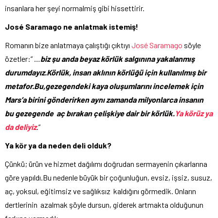
insanlara her şeyi normalmiş gibi hissettirir.
José Saramago ne anlatmak istemiş!
Romanın bize anlatmaya çalıştığı çıktıyı
José Saramago
söyle
özetler:” …
biz şu anda beyaz körlük salgınına yakalanmış
durumdayız.Körlük, insan aklının körlüğü için kullanılmış bir
metafor.Bu,gezegendeki kaya oluşumlarını incelemek için
Mars’a birini gönderirken aynı zamanda milyonlarca insanın
bu gezegende aç bırakan çelişkiye dair bir körlük.
Ya körüz ya
da deliyiz
.”
Ya kör ya da neden deli olduk?
Çünkü; ürün ve hizmet dağılımı doğrudan sermayenin çıkarlarına
göre yapıldı.Bu nedenle büyük bir çoğunluğun, evsiz, işsiz, susuz,
aç, yoksul, eğitimsiz ve sağlıksız kaldığını görmedik. Onların
dertlerinin azalmak şöyle dursun, giderek artmakta olduğunun