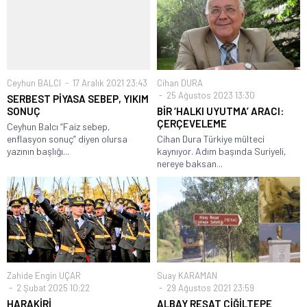
Ceyhun BALCI
17 Aralık 2021 23:43
Cihan DURA
25 Ağustos 2023 13:30
SERBEST PİYASA SEBEP, YIKIM
SONUÇ
BİR ‘HALKI UYUTMA’ ARACI:
ÇERÇEVELEME
Ceyhun Balcı “Faiz sebep,
enflasyon sonuç” diyen olursa
Cihan Dura Türkiye mülteci
yazının başlığı...
kaynıyor. Adım başında Suriyeli,
nereye baksan...
Zahide Engin UÇAR
Suay KARAMAN
2 Şubat 2025 10:22
29 Ağustos 2021 23:59
HARAKİRİ
ALBAY REŞAT ÇİĞİLTEPE