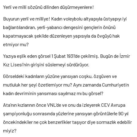
Yerli ve milli sözünü dilinden düşürmeyenlere!
Buyurun yerli ve milliye! Kadın voleybolu altyapıyla üstyapıyı iyi
bağlantılandıran, yerli-yabancı dengesini gençlerin önünü
kapatmayacak şekilde düzenleyen yapısıyla da övgüyü hak
etmiyor mu?
Yazıya eşlik eden görsel 1 Şubat 1931’de çekilmiş. Bugün de İzmir
Kız Lisesi’nin girişini süslemeyi sürdürüyor.
Görseldeki kadınların yüzüne yansıyan coşku, özgüven ve
mutluluk her şeyi özetlemiyor mu? Aynı zamanda Cumhuriyetin
kadın devriminin yansıması sayılmaz mı bu görsel?
Ata’nın kızlarının önce VNL’de ve onu da izleyerek CEV Avrupa
şampiyonluğu sonrasında yüzlerine yansıyan görüntülerle 90 yıl
öncekindekiler ne çok benzerlikler taşıyor diye sormazlık edebilir
miyiz?