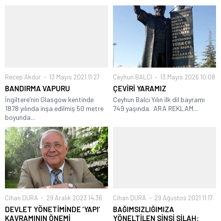
Recep Akdur
13 Mayıs 2021 11:27
Ceyhun BALCI
13 Mayıs 2026 10:08
BANDIRMA VAPURU
ÇEVİRİ YARAMIZ
İngiltere’nin Glasgow kentinde
Ceyhun Balcı Yılın ilk dil bayramı
1878 yılında inşa edilmiş 50 metre
749 yaşında. ARA REKLAM...
boyunda...
Cihan DURA
29 Aralık 2023 14:36
Cihan DURA
29 Ağustos 2021 11:17
DEVLET YÖNETİMİNDE ‘YAPI’
BAĞIMSIZLIĞIMIZA
KAVRAMININ ÖNEMİ
YÖNELTİLEN SİNSİ SİLAH: