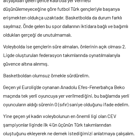
altyapıdan gelen gence kadroda yer vermesi
düşünülemeyeceğine göre futbol Türk gençleriyle başarıya
erişmekten oldukça uzaktadır. Basketbolda da durum farklı
sayılmaz. Önde gelen bu spor dallarının iktidara bağlı ve bağımlı
oldukları gerçeği de unutulmamalı.
Voleybolda ise gençlerin süre almaları, önlerinin açık olması 2.
Ligde oluşturulan federasyon takımlarında oynatılmalarıyla
güvence altına alınmış.
Basketboldan olumsuz örnekle sürdürelim.
Geçen yıl Eurolig’de oynanan Anadolu Efes-Fenerbahça Beko
maçında tek yerli oyuncuya yer verilmediğini, bu bağlamda yerli
oyuncuların aldığı sürenin 0 (sıfır) saniye olduğunu ifade edelim.
Yine geçen yıl kadın voleybolunun en önemli ligi olan CEV
şampiyonlar liginde ilk 4’ün üçünün Türk takımlarından
oluştuğunu ekleyerek ne demek istediğimizi anlatmaya çalışalım.