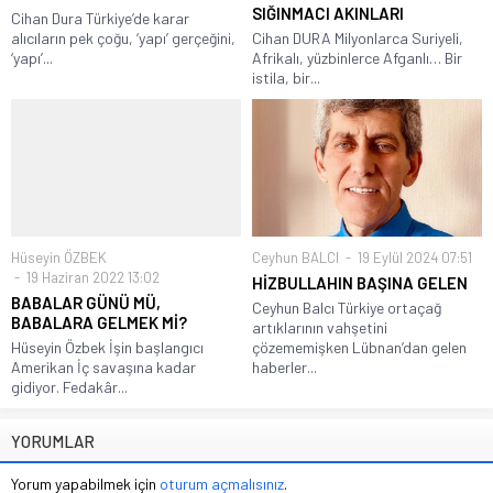
SIĞINMACI AKINLARI
Cihan Dura Türkiye’de karar
alıcıların pek çoğu, ‘yapı’ gerçeğini,
Cihan DURA Milyonlarca Suriyeli,
‘yapı’...
Afrikalı, yüzbinlerce Afganlı… Bir
istila, bir...
Hüseyin ÖZBEK
Ceyhun BALCI
19 Eylül 2024 07:51
19 Haziran 2022 13:02
HİZBULLAHIN BAŞINA GELEN
BABALAR GÜNÜ MÜ,
Ceyhun Balcı Türkiye ortaçağ
BABALARA GELMEK Mİ?
artıklarının vahşetini
Hüseyin Özbek İşin başlangıcı
çözememişken Lübnan’dan gelen
Amerikan İç savaşına kadar
haberler...
gidiyor. Fedakâr...
YORUMLAR
Yorum yapabilmek için
oturum açmalısınız
.