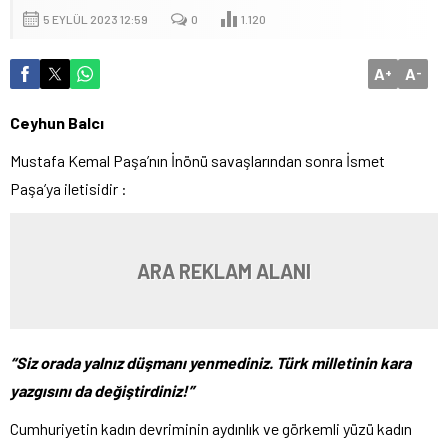
5 EYLÜL 2023 12:59
0
1.120
A
A
+
-
Ceyhun Balcı
Mustafa Kemal Paşa’nın İnönü savaşlarından sonra İsmet
Paşa’ya iletisidir :
ARA REKLAM ALANI
“Siz orada yalnız düşmanı yenmediniz. Türk milletinin kara
yazgısını da değiştirdiniz!”
Cumhuriyetin kadın devriminin aydınlık ve görkemli yüzü kadın