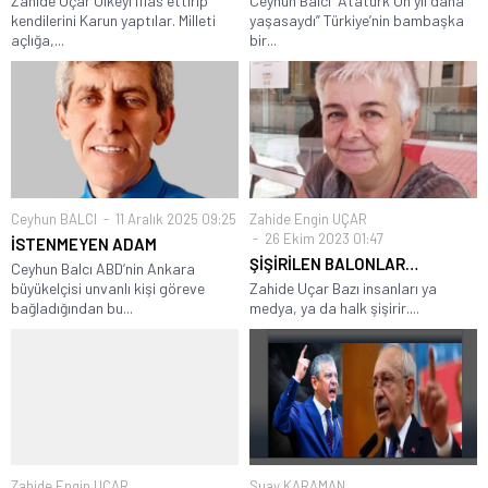
Zahide Uçar Ülkeyi iflas ettirip
Ceyhun Balcı “Atatürk On yıl daha
kendilerini Karun yaptılar. Milleti
yaşasaydı” Türkiye’nin bambaşka
açlığa,...
bir...
Ceyhun BALCI
11 Aralık 2025 09:25
Zahide Engin UÇAR
26 Ekim 2023 01:47
İSTENMEYEN ADAM
ŞİŞİRİLEN BALONLAR…
Ceyhun Balcı ABD’nin Ankara
büyükelçisi unvanlı kişi göreve
Zahide Uçar Bazı insanları ya
bağladığından bu...
medya, ya da halk şişirir....
Zahide Engin UÇAR
Suay KARAMAN