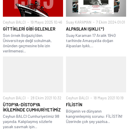
Ceyhun BALCI
19 Mayıs 2025 10:46
Suay KARAMAN
7 Ekim 2024 01:01
GİTTİKLERİ GİBİ GELENLER
ALPASLAN IŞIKLI (*)
Son örnek Boğaziçi’den.
Suay Karaman 17 Aralık 1940
Üniversiteye değil sokulmak,
tarihinde Amasya’da doğan
önünden geçmesine bile izin
Alpaslan Işıklı,...
verilmemesi...
Ceyhun BALCI
28 Ekim 2021 10:32
Ceyhun BALCI
18 Mayıs 2021 10:19
ÜTOPYA-DİSTOPYA
FİLİSTİN
İKİLEMİNDE CUMHURİYETİMİZ
Bölgenin ve dünyanın
Ceyhun BALCI Cumhuriyetimiz 98
kangrenleşmiş sorunu: FİLİSTİN!
yaşında. Kalıplaşmış sözlerle
Üzerinde çok şey yazılsa...
yasak savmak işin...