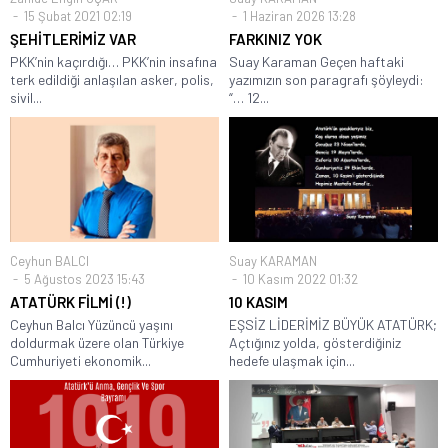
15 Şubat 2021 02:19
1 Haziran 2026 13:28
ŞEHİTLERİMİZ VAR
FARKINIZ YOK
PKK’nin kaçırdığı… PKK’nin insafına
Suay Karaman Geçen haftaki
terk edildiği anlaşılan asker, polis,
yazımızın son paragrafı şöyleydi:
sivil...
“… 12...
Ceyhun BALCI
Suay KARAMAN
5 Ağustos 2023 15:43
10 Kasım 2022 01:32
ATATÜRK FİLMİ (!)
10 KASIM
Ceyhun Balcı Yüzüncü yaşını
EŞSİZ LİDERİMİZ BÜYÜK ATATÜRK;
doldurmak üzere olan Türkiye
Açtığınız yolda, gösterdiğiniz
Cumhuriyeti ekonomik...
hedefe ulaşmak için...