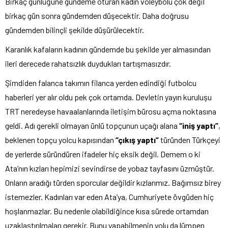
Birkaç günlüğüne gündeme oturan kadın voleybolu çok değil
birkaç gün sonra gündemden düşecektir. Daha doğrusu
gündemden bilinçli şekilde düşürülecektir.
Karanlık kafaların kadının gündemde bu şekilde yer almasından
ileri derecede rahatsızlık duydukları tartışmasızdır.
Şimdiden falanca takımın filanca yerden edindiği futbolcu
haberleri yer alır oldu pek çok ortamda. Devletin yayın kuruluşu
TRT neredeyse havaalanlarında iletişim bürosu açma noktasına
geldi. Adı gerekli olmayan ünlü topçunun uçağı alana
“iniş yaptı”
,
beklenen topçu yolcu kapısından
“çıkış yaptı”
türünden Türkçeyi
de yerlerde süründüren ifadeler hiç eksik değil. Demem o ki
Ata’nın kızları hepimizi sevindirse de yobaz tayfasını üzmüştür.
Onların aradığı türden sporcular değildir kızlarımız. Bağımsız birey
istemezler. Kadınları var eden Ata’ya, Cumhuriyete övgüden hiç
hoşlanmazlar. Bu nedenle olabildiğince kısa sürede ortamdan
uzaklaştırılmaları gerekir. Bunu yapabilmenin yolu da lümpen