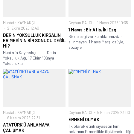
Mustafa KAYMAKÇI
Ceyhun BALCI
1 Mayıs 2025 10:35
21 Ekim 2025 12:40
1 Mayıs : Bir Afiş, İki Ezgi
DERİN YOKSULLUK KIRSALIN
Bir de ezgi var kulaklarımızdan
ERİMESİNİN BİR SONUCU DEĞİL
silinmeyen! 1 Mayıs Marşı özüyle,
Mİ?
sözüyle...
Mustafa Kaymakçı Derin
Yoksulluk Ağı, 17 Ekim “Dünya
Yoksullukla...
Mustafa KAYMAKÇI
Ceyhun BALCI
5 Nisan 2025 23:00
6 Kasım 2025 22:31
ERMENİ OLMAK
ATATÜRK’Ü ANLAMAYA
İlk olarak etnik siyasetin kimi
ÇALIŞMAK
adlarının Ermenilikle ilişkilendirildiği