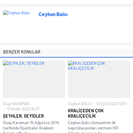
Ceyhun Balcı
BENZER KONULAR
Suay KARAMAN
Ceyhun BALCI
13 Eylül 2022 13:51
17 Aralık 2023 15:07
KRALİÇEDEN ÇOK
ŞEYHLER, SEYİDLER
KRALİÇECİLİK
Suay Karaman 15 Ağustos 2014
Ceyhun Balcı Osmanlı’nın ilk
tarihinde Diyarbakır Anakent
kapitülasyonları vermesi XVI.