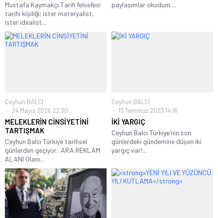
Mustafa Kaymakçı Tarih felsefesi
paylaşımlar okudum....
tarihi kişiliği; ister materyalist,
ister idealist...
Ceyhun BALCI
Ceyhun BALCI
24 Mayıs 2026 22:30
13 Temmuz 2023 14:16
MELEKLERİN CİNSİYETİNİ
İKİ YARGIÇ
TARTIŞMAK
Ceyhun Balcı Türkiye’nin son
Ceyhun Balcı Türkiye tarihsel
günlerdeki gündemine düşen iki
günlerden geçiyor. ARA REKLAM
yargıç var!...
ALANI Olanı...