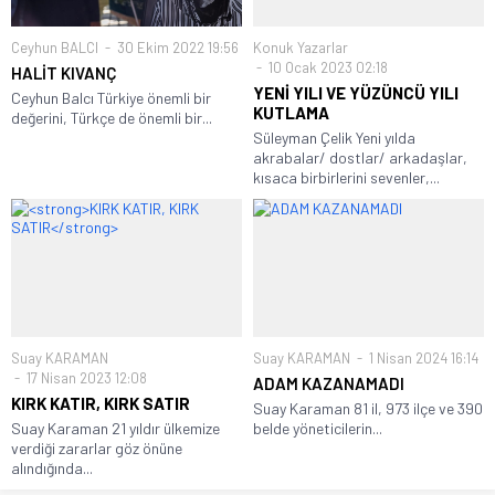
Ceyhun BALCI
30 Ekim 2022 19:56
Konuk Yazarlar
10 Ocak 2023 02:18
HALİT KIVANÇ
YENİ YILI VE YÜZÜNCÜ YILI
Ceyhun Balcı Türkiye önemli bir
KUTLAMA
değerini, Türkçe de önemli bir...
Süleyman Çelik Yeni yılda
akrabalar/ dostlar/ arkadaşlar,
kısaca birbirlerini sevenler,...
Suay KARAMAN
Suay KARAMAN
1 Nisan 2024 16:14
17 Nisan 2023 12:08
ADAM KAZANAMADI
KIRK KATIR, KIRK SATIR
Suay Karaman 81 il, 973 ilçe ve 390
Suay Karaman 21 yıldır ülkemize
belde yöneticilerin...
verdiği zararlar göz önüne
alındığında...