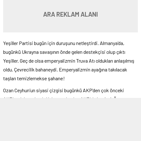
ARA REKLAM ALANI
Yeşiller Partisi bugün için duruşunu netleştirdi. Almanya’da,
bugünkü Ukrayna savaşının önde gelen destekçisi olup çıktı
Yeşiller. Geç de olsa emperyalizmin Truva Atı oldukları anlaşılmış
oldu. Çevrecilik bahaneydi. Emperyalizmin ayağına takılacak
taşları temizlemekse şahane!
Ozan Ceyhun’un siyasi çizgisi bugünkü AKP’den çok önceki
AKP’ye daha yakındı. Yolu geç de olsa AKP’yle kesişti. Önce
vekillik adaylığı. Olmayınca ödül olarak Büyükelçilik. Türkiye
Cumhuriyeti’nin şu anki Viyana Büyükelçisi’dir.
Yön değişikliği şaşırtıya yol açtıysa da resmin bütününe bakılınca
şaşırılacak bir durum yoktu.