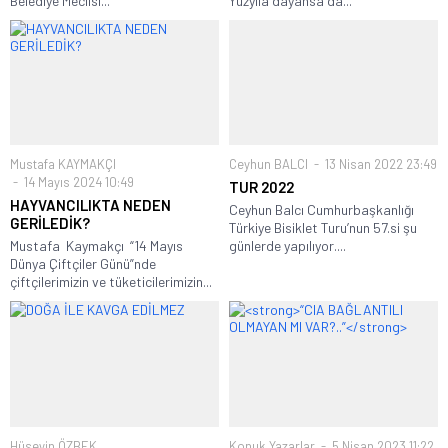
Belediye Meclisi...
Yüzyıla dayansa da...
Mustafa KAYMAKÇI
Ceyhun BALCI
13 Nisan 2022 23:49
14 Mayıs 2024 10:49
TUR 2022
HAYVANCILIKTA NEDEN
Ceyhun Balcı Cumhurbaşkanlığı
GERİLEDİK?
Türkiye Bisiklet Turu’nun 57.si şu
Mustafa Kaymakçı “14 Mayıs
günlerde yapılıyor....
Dünya Çiftçiler Günü”nde
çiftçilerimizin ve tüketicilerimizin...
Hüseyin ÖZBEK
Konuk Yazarlar
5 Nisan 2023 11:22