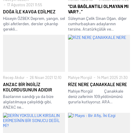
17 Ağustos 2021 11:55
“CIA BAĞLANTILI OLMAYAN MI
DOĞA İLE KAVGA EDİLMEZ
VAR?..”
Hüseyin ÖZBEK Deprem, yangın, sel
Süleyman Çelik Sinan Oğan, diğer
gibi afetlerden, dersler çıkarılıp
cumhurbaşkanı adaylarının
gerekli...
tersine, Atatürkçülük ve...
Recep Akdur
26 Nisan 2021 12:10
Mahiye Morgül
14 Mart 2025 21:30
ANZAC BİR İNGİLİZ
RİZE NERE ÇANAKKALE NERE
KOLORDUSUNUN ADIDIR
Mahiye Morgül Çanakkale
Bazılarının sandığı ya da bize
deniz zaferinin 109.yıldönümünü
algılatılmaya çalışıldığı gibi,
gururla kutluyoruz. ARA...
ANZAC ne...