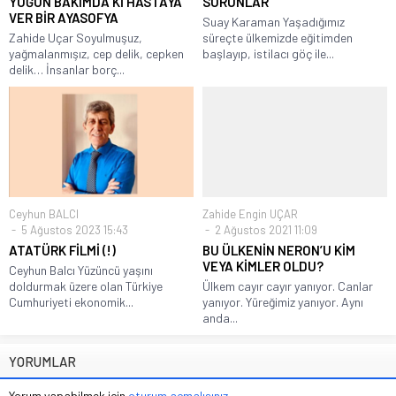
YOĞUN BAKIMDA Kİ HASTAYA
SORUNLAR
VER BİR AYASOFYA
Suay Karaman Yaşadığımız
Zahide Uçar Soyulmuşuz,
süreçte ülkemizde eğitimden
yağmalanmışız, cep delik, cepken
başlayıp, istilacı göç ile...
delik… İnsanlar borç...
Ceyhun BALCI
Zahide Engin UÇAR
5 Ağustos 2023 15:43
2 Ağustos 2021 11:09
ATATÜRK FİLMİ (!)
BU ÜLKENİN NERON’U KİM
VEYA KİMLER OLDU?
Ceyhun Balcı Yüzüncü yaşını
doldurmak üzere olan Türkiye
Ülkem cayır cayır yanıyor. Canlar
Cumhuriyeti ekonomik...
yanıyor. Yüreğimiz yanıyor. Aynı
anda...
YORUMLAR
Yorum yapabilmek için
oturum açmalısınız
.