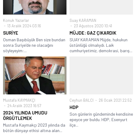
Konuk Yazarlar
Suay KARAMAN
13 Aralık 2024 03:16
23 Ağustos 2020 10:41
SURİYE
MÜJDE: GAZ ÇIKARDIK
Osman Başıbüyük Ben size bundan
SUAY KARAMAN Müjde, hukukun
sonra Suriye’de ne olacağını
üstünlüğü olmalıydı. Laik
söyleyeyim:...
cumhuriyetimiz, demokrasi, barış...
Mustafa KAYMAKÇI
Ceyhun BALCI
26 Ocak 2021 22:52
24 Aralık 2023 16:57
HDP
2024 YILINDA UMUDU
Son günlerin gündeminde kendisine
ÖRGÜTLEMEK
epeyce yer buldu. HDP, Esenyurt
Mustafa Kaymakçı 2023 yılında da
ilçe...
bütün dünyayı etkisi altına alan...