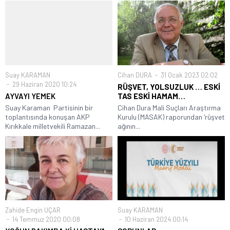
Suay KARAMAN
Cihan DURA
31 Ocak 2023 02:02
29 Haziran 2020 10:24
RÜŞVET, YOLSUZLUK … ESKİ
AYVAYI YEMEK
TAS ESKİ HAMAM…
Suay Karaman Partisinin bir
Cihan Dura Mali Suçları Araştırma
toplantısında konuşan AKP
Kurulu (MASAK) raporundan ‘rüşvet
Kırıkkale milletvekili Ramazan...
ağının...
Zahide Engin UÇAR
Suay KARAMAN
14 Temmuz 2020 00:08
10 Haziran 2024 00:14