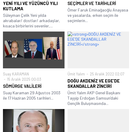
YENİ YILI VE YÜZÜNCÜ YILI
SEÇİMLER VE TARİHLERİ
KUTLAMA
Ömer Faruk Eminağaoğlu Anayasa
Süleyman Çelik Yeni yılda
ve yasalarda, erken seçim ile
akrabalar/ dostlar/ arkadaşlar,
seçimlerin...
kısaca birbirlerini sevenler,...
Suay KARAMAN
Ümit Yalım
25 Aralık 2022 02:07
15 Aralık 2025 00:03
DOĞU AKDENİZ VE EGE’DE
SÖMÜRGE VALİLERİ
SKANDALLAR ZİNCİRİ
Suay Karaman 29 Ağustos 2003
Ümit Yalım AKP Genel Başkanı
ile 17 Haziran 2005 tarihleri...
Tayyip Erdoğan Samsun’daki
Gençlik Buluşmasında...