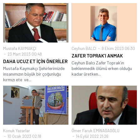
Mustafa KAYMAKÇI
Ceyhun BALCI
9 Ekim 2023 06:30
23 Mart 2023 00:48
ZAFER TOPRAK’I ANMAK
DAHA UCUZ ET İÇİN ÖNERİLER
Ceyhun Balcı Zafer Toprak’ın
Mustafa Kaymakçı Şehirlerimizde
beklenmedik ölümü erken olduğu
insanımızın büyük bir çoğunluğu
kadar üretken...
kırmızı ete ve...
Konuk Yazarlar
Ömer Faruk EMİNAĞAOĞLU
10 Ocak 2023 02:18
14 Eylül 2022 21:26