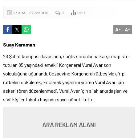
23 ARALIK 2022 01:10
0
1.297
A
A
+
-
Suay Karaman
28 Şubat kumpası davasında, sağlık sorunlarına karşın hapiste
tutulan 85 yaşındaki emekli Korgeneral Vural Avar son
yolculuğuna uğurlandı. Cezaevine Korgeneral rütbesiyle girip,
rütbeleri sökülerek, Er olarak yaşamını yitiren Vural Avar için
askeri tören düzenlenmedi. Vural Avar için silah arkadaşları ve
sivil kişiler tabutu başında ‘saygı nöbeti’ tuttu.
ARA REKLAM ALANI