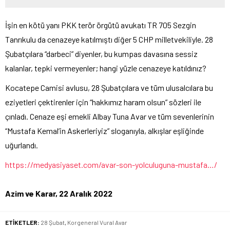
İşin en kötü yanı PKK terör örgütü avukatı TR 705 Sezgin
Tanrıkulu da cenazeye katılmıştı diğer 5 CHP milletvekiliyle. 28
Şubatçılara “darbeci” diyenler, bu kumpas davasına sessiz
kalanlar, tepki vermeyenler; hangi yüzle cenazeye katıldınız?
Kocatepe Camisi avlusu, 28 Şubatçılara ve tüm ulusalcılara bu
eziyetleri çektirenler için “hakkımız haram olsun” sözleri ile
çınladı. Cenaze eşi emekli Albay Tuna Avar ve tüm sevenlerinin
“Mustafa Kemal’in Askerleriyiz” sloganıyla, alkışlar eşliğinde
uğurlandı.
https://medyasiyaset.com/avar-son-yolculuguna-mustafa…/
Azim ve Karar, 22 Aralık 2022
ETİKETLER:
28 Şubat
,
Korgeneral Vural Avar