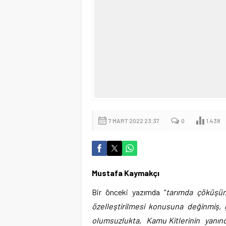
7 MART 2022 23:37
0
1.438
Mustafa Kaymakçı
Bir önceki yazımda “
tarımda çöküşüm
özelleştirilmesi konusuna değinmiş,
olumsuzlukta, Kamu Kitlerinin yanında