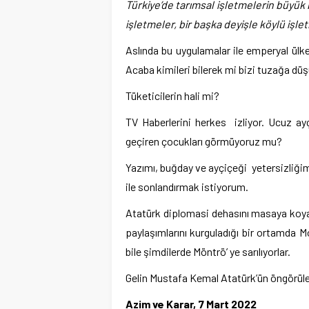
Türkiye’de tarımsal işletmelerin büyük 
işletmeler, bir başka deyişle köylü işle
Aslında bu uygulamalar ile emperyal ül
Acaba kimileri bilerek mi bizi tuzağa dü
Tüketicilerin hali mi?
TV Haberlerini herkes izliyor. Ucuz ayç
geçiren çocukları görmüyoruz mu?
Yazımı, buğday ve ayçiçeği yetersizliği
ile sonlandırmak istiyorum.
Atatürk diplomasi dehasını masaya koyar
paylaşımlarını kurguladığı bir ortamda 
bile şimdilerde Möntrö’ ye sarılıyorlar.
Gelin Mustafa Kemal Atatürk’ün öngörüle
Azim ve Karar, 7 Mart 2022