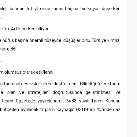
gelişi bundan 40 yıl önce insan başına bir koyun düşerken
.
im. Artık herkes biliyor.
 nüfus başına önemli düzeyde düşüşler oldu.Türkiye kırmızı
una geldi.
 .
im olumsuz olarak etkilendi.
 tarımsal destekler gerçekleştirilmedi. Bilindiği üzere tarım
a plan ve stratejileri doğrultusunda geliştirilmesi ve
i Resmi Gazetede yayımlanarak 5488 sayılı Tarım Kanunu
bütçeden ayrılacak toplam kaynağın GSMH’nin %1’inden az