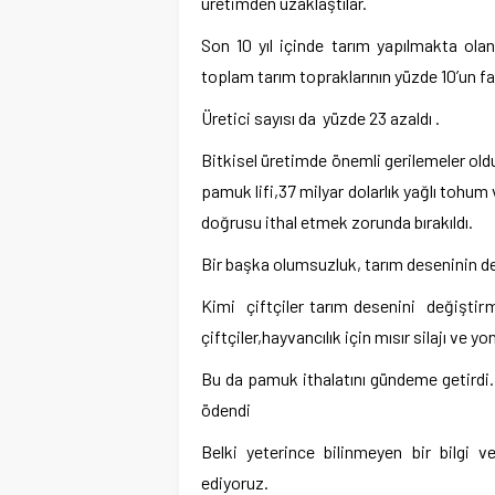
üretimden uzaklaştılar.
Son 10 yıl içinde tarım yapılmakta olan
toplam tarım topraklarının yüzde 10’un fa
Üretici sayısı da yüzde 23 azaldı .
Bitkisel üretimde önemli gerilemeler oldu. 
pamuk lifi,37 milyar dolarlık yağlı tohum 
doğrusu ithal etmek zorunda bırakıldı.
Bir başka olumsuzluk, tarım deseninin d
Kimi çiftçiler tarım desenini değişti
çiftçiler,hayvancılık için mısır silajı ve y
Bu da pamuk ithalatını gündeme getirdi. 
ödendi
Belki yeterince bilinmeyen bir bilgi 
ediyoruz.