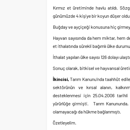
Kırmız et üretiminde havlu atıldı. Söz
günümüzde 4 kişiye bir koyun düşer oldu 
Buğday ve ayçiçeği konusuna hiç girmeyel
Hayvan sayısında da hem miktar, hem de
et ithalatında sürekli bağımlı ülke durum
İthalat yapılan ülke sayısı 126 dolayı ulaştı
Sonuç olarak, bitkisel ve hayvansal üret
İkincisi,
Tarım Kanunu’nda taahhüt edilen
sektörünün ve kırsal alanın, kalkınm
desteklenmesi için 25.04.2006 tarihl
yürürlüğe girmişti. Tarım Kanununda, 
olamayacağı da hükme bağlanmıştı.
Özetleyelim.