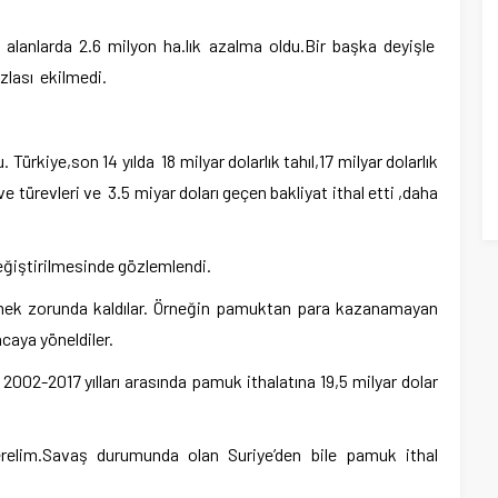
 alanlarda 2.6 milyon ha.lık azalma oldu.Bir başka deyişle
zlası ekilmedi.
Türkiye,son 14 yılda 18 milyar dolarlık tahıl,17 milyar dolarlık
ve türevleri ve 3.5 miyar doları geçen bakliyat ithal etti ,daha
eğiştirilmesinde gözlemlendi.
rmek zorunda kaldılar. Örneğin pamuktan para kazanamayan
oncaya yöneldiler.
2002-2017 yılları arasında pamuk ithalatına 19,5 milyar dolar
verelim.Savaş durumunda olan Suriye’den bile pamuk ithal