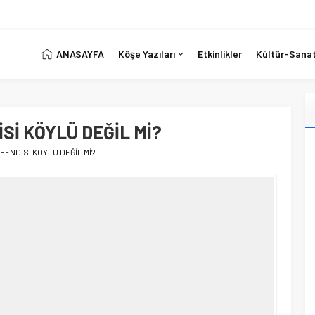
ANASAYFA
Köşe Yazıları
Etkinlikler
Kültür-Sana
Sİ KÖYLÜ DEĞİL Mİ?
EFENDİSİ KÖYLÜ DEĞİL Mİ?