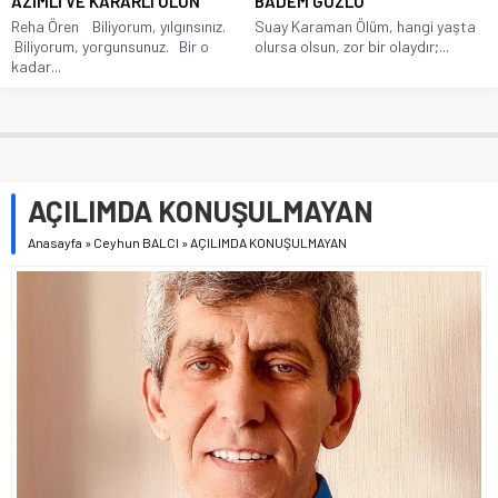
AZİMLİ VE KARARLI OLUN
BADEM GÖZLÜ
Reha Ören Biliyorum, yılgınsınız.
Suay Karaman Ölüm, hangi yaşta
Biliyorum, yorgunsunuz. Bir o
olursa olsun, zor bir olaydır;...
kadar...
AÇILIMDA KONUŞULMAYAN
Anasayfa
»
Ceyhun BALCI
»
AÇILIMDA KONUŞULMAYAN