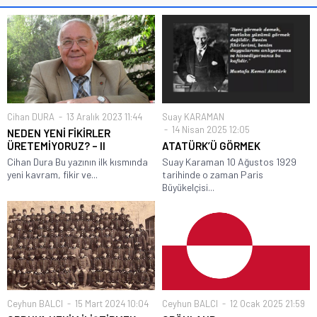
Cihan DURA
13 Aralık 2023 11:44
Suay KARAMAN
14 Nisan 2025 12:05
NEDEN YENİ FİKİRLER
ÜRETEMİYORUZ? – II
ATATÜRK’Ü GÖRMEK
Cihan Dura Bu yazının ilk kısmında
Suay Karaman 10 Ağustos 1929
yeni kavram, fikir ve...
tarihinde o zaman Paris
Büyükelçisi...
Ceyhun BALCI
15 Mart 2024 10:04
Ceyhun BALCI
12 Ocak 2025 21:59