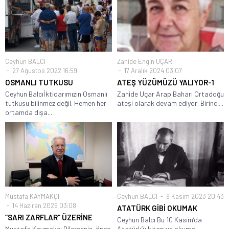
Ceyhun BALCI
Zahide Engin UÇAR
27 Ağustos 2022 16:59
17 Aralık 2024 03:07
OSMANLI TUTKUSU
ATEŞ YÜZÜMÜZÜ YALIYOR-1
Ceyhun Balcıİktidarımızın Osmanlı
Zahide Uçar Arap Baharı Ortadoğu
tutkusu bilinmez değil. Hemen her
ateşi olarak devam ediyor. Birinci...
ortamda dışa...
Mustafa KAYMAKÇI
Ceyhun BALCI
9 Kasım 2023 20:43
14 Haziran 2026 03:08
ATATÜRK GİBİ OKUMAK
“SARI ZARFLAR“ ÜZERİNE
Ceyhun Balcı Bu 10 Kasım’da
Mustafa Kaymakçı Dilerseniz, önce
Atatürk’ü kitap ve okuma