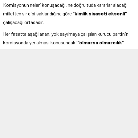
Komisyonun neleri konuşacağı, ne doğrultuda kararlar alacağı
milletten sır gibi saklandığına göre
“kimlik siyaseti eksenli”
çalışacağı ortadadır.
Her fırsatta aşağılanan, yok sayılmaya çalışılan kurucu partinin
komisyonda yer alması konusundaki
“olmazsa olmazcılık”
milletin hoşlanmayacağı gelişmelerin yaşanacağının habercisi
sayılmalı.
Bir dönem Türkiye’nin belirli bölgelerine sınırlı olduğu varsayılan
feodalizm son çeyrek yüzyılda ülkenin geneline egemen oldu.
Durum böyleyken terörün bitirilmesinde kimlik siyaseti öğelerinin
öne çıkartılmakta oluşu iktidar blokuna ve ona destek verenlere
yakışabilir.
Bu sürecin başlatıcısı MHP’nin Ahmet Türk üzerinden ağalığa
övgüsü unutulmamalı.