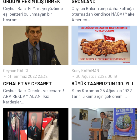
ORDUYA HEKİM İLİŞTİRMEK
GRÖNLAND
Ceyhun Balcı 14 Mart yeryüzünde
Ceyhun Balcı Trump daha koltuğa
eşi benzeri bulunmayan bir
oturmadan kendince MAGA (Make
bayram....
America...
Ceyhun BALCI
Suay KARAMAN
31 Temmuz 2022 23:32
30 Ağustos 2022 00:19
CEHALET VE CESARET
BÜYÜK TAARRUZ’UN 100. YILI
Ceyhun Balcı Cehalet ve cesaret!
Suay Karaman 26 Ağustos 1922
ARA REKLAM ALANI İkiz
tarihi ülkemiz için çok önemli...
kardeşler...