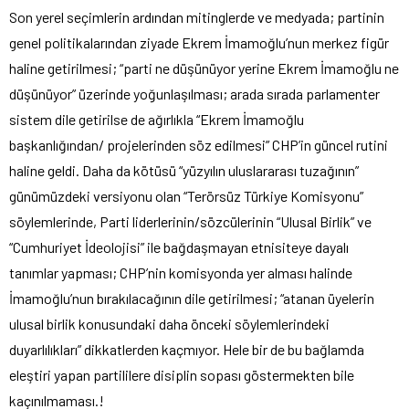
Son yerel seçimlerin ardından mitinglerde ve medyada; partinin
genel politikalarından ziyade Ekrem İmamoğlu’nun merkez figür
haline getirilmesi; “parti ne düşünüyor yerine Ekrem İmamoğlu ne
düşünüyor” üzerinde yoğunlaşılması; arada sırada parlamenter
sistem dile getirilse de ağırlıkla “Ekrem İmamoğlu
başkanlığından/ projelerinden söz edilmesi” CHP’in güncel rutini
haline geldi. Daha da kötüsü “yüzyılın uluslararası tuzağının”
günümüzdeki versiyonu olan “Terörsüz Türkiye Komisyonu”
söylemlerinde, Parti liderlerinin/sözcülerinin “Ulusal Birlik” ve
“Cumhuriyet İdeolojisi” ile bağdaşmayan etnisiteye dayalı
tanımlar yapması; CHP’nin komisyonda yer alması halinde
İmamoğlu’nun bırakılacağının dile getirilmesi; “atanan üyelerin
ulusal birlik konusundaki daha önceki söylemlerindeki
duyarlılıkları” dikkatlerden kaçmıyor. Hele bir de bu bağlamda
eleştiri yapan partililere disiplin sopası göstermekten bile
kaçınılmaması.!