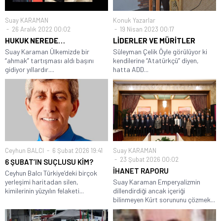
Suay KARAMAN
Konuk Yazarlar
26 Aralık 2022 00:02
19 Nisan 2023 00:17
HUKUK NEREDE…
LİDERLER VE MÜRİTLER
Suay Karaman Ülkemizde bir
Süleyman Çelik Öyle görülüyor ki
“ahmak” tartışması aldı başını
kendilerine “Atatürkçü” diyen,
gidiyor yıllardır....
hatta ADD...
Ceyhun BALCI
6 Şubat 2026 19:41
Suay KARAMAN
23 Şubat 2026 00:02
6 ŞUBAT’IN SUÇLUSU KİM?
İHANET RAPORU
Ceyhun Balcı Türkiye’deki birçok
yerleşimi haritadan silen,
Suay Karaman Emperyalizmin
kimilerinin yüzyılın felaketi...
dillendirdiği ancak içeriği
bilinmeyen Kürt sorununu çözmek...