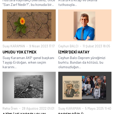
“Sarı Zarf Nedir?”, bu konuda bir...
tutkusuyla...
Suay KARAMAN
9 Nisan 2023 17:17
Ceyhun BALCI
11 Şubat 2023 18:05
UMUDU YOK ETMEK
İZMİR’DEKİ HATAY
Suay Karaman AKP genel başkanı
Ceyhun Balcı Deprem yüreğimizi
Tayyip Erdoğan, erken seçim
burktu. Bundan da kötüsü, bu
kararını...
olumsuzluğun...
Reha Ören
28 Ağustos 2022 01:01
Suay KARAMAN
5 Mayıs 2025 11:40