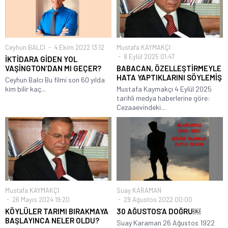
Ceyhun BALCI
4 Ekim 2022 13:12
Mustafa KAYMAKÇI
8 Eylül 2025 01:47
İKTİDARA GİDEN YOL
VAŞİNGTON’DAN MI GEÇER?
BABACAN, ÖZELLEŞTİRMEYLE
HATA YAPTIKLARINI SÖYLEMİŞ
Ceyhun Balcı Bu filmi son 60 yılda
kim bilir kaç...
Mustafa Kaymakçı 4 Eylül 2025
tarihli medya haberlerine göre:
Cezaaevindeki...
Mustafa KAYMAKÇI
Suay KARAMAN
26 Mayıs 2024 19:20
29 Ağustos 2022 00:00
KÖYLÜLER TARIMI BIRAKMAYA
30 AĞUSTOS’A DOĞRU￼
BAŞLAYINCA NELER OLDU?
Suay Karaman 26 Ağustos 1922