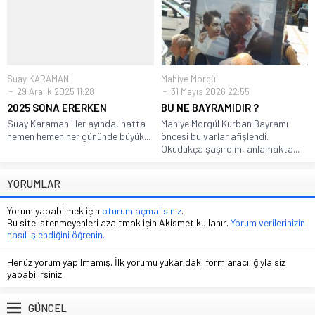
Suay KARAMAN
Mahiye Morgül
29 Aralık 2025 11:28
31 Mayıs 2026 22:55
2025 SONA ERERKEN
BU NE BAYRAMIDIR ?
Suay Karaman Her ayında, hatta
Mahiye Morgül Kurban Bayramı
hemen hemen her gününde büyük...
öncesi bulvarlar afişlendi.
Okudukça şaşırdım, anlamakta...
YORUMLAR
Yorum yapabilmek için
oturum açmalısınız
.
Bu site istenmeyenleri azaltmak için Akismet kullanır.
Yorum verilerinizin
nasıl işlendiğini öğrenin.
Henüz yorum yapılmamış. İlk yorumu yukarıdaki form aracılığıyla siz
yapabilirsiniz.
GÜNCEL