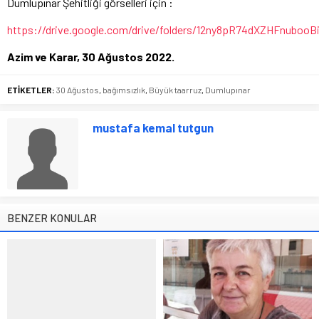
Dumlupınar Şehitliği görselleri için :
https://drive.google.com/drive/folders/12ny8pR74dXZHFnubooB
Azim ve Karar, 30 Ağustos 2022.
ETİKETLER:
30 Ağustos
,
bağımsızlık
,
Büyük taarruz
,
Dumlupınar
mustafa kemal tutgun
BENZER KONULAR