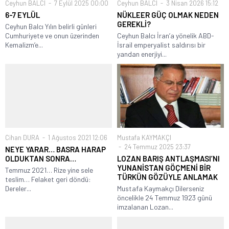
Ceyhun BALCI
7 Eylül 2025 00:00
Ceyhun BALCI
3 Nisan 2026 15:12
6-7 EYLÜL
NÜKLEER GÜÇ OLMAK NEDEN
GEREKLİ?
Ceyhun Balcı Yılın belirli günleri
Cumhuriyete ve onun üzerinden
Ceyhun Balcı İran’a yönelik ABD-
Kemalizm’e...
İsrail emperyalist saldırısı bir
yandan enerjiyi...
Cihan DURA
1 Ağustos 2021 12:06
Mustafa KAYMAKÇI
24 Temmuz 2025 23:37
NEYE YARAR… BASRA HARAP
OLDUKTAN SONRA…
LOZAN BARIŞ ANTLAŞMASI’NI
YUNANİSTAN GÖÇMENİ BİR
Temmuz 2021… Rize yine sele
TÜRKÜN GÖZÜYLE ANLAMAK
teslim… Felaket geri döndü:
Dereler...
Mustafa Kaymakçı Dilerseniz
öncelikle 24 Temmuz 1923 günü
imzalanan Lozan...