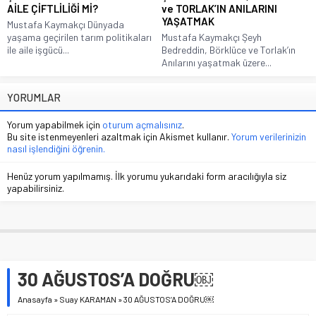
AİLE ÇİFTLİLİĞİ Mİ?
ve TORLAK’IN ANILARINI
YAŞATMAK
Mustafa Kaymakçı Dünyada
yaşama geçirilen tarım politikaları
Mustafa Kaymakçı Şeyh
ile aile işgücü...
Bedreddin, Börklüce ve Torlak’ın
Anılarını yaşatmak üzere...
YORUMLAR
Yorum yapabilmek için
oturum açmalısınız
.
Bu site istenmeyenleri azaltmak için Akismet kullanır.
Yorum verilerinizin
nasıl işlendiğini öğrenin.
Henüz yorum yapılmamış. İlk yorumu yukarıdaki form aracılığıyla siz
yapabilirsiniz.
30 AĞUSTOS’A DOĞRU￼
Anasayfa
»
Suay KARAMAN
»
30 AĞUSTOS’A DOĞRU￼