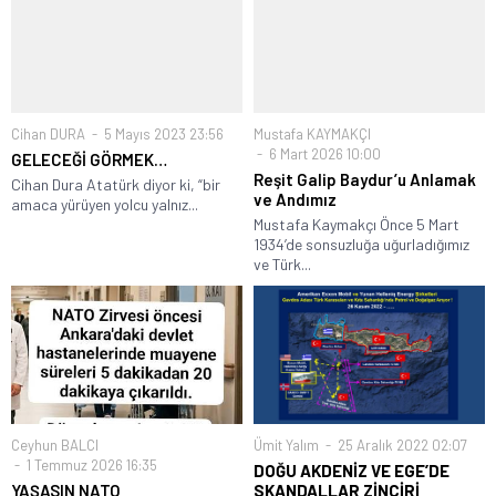
Cihan DURA
5 Mayıs 2023 23:56
Mustafa KAYMAKÇI
6 Mart 2026 10:00
GELECEĞİ GÖRMEK…
Reşit Galip Baydur’u Anlamak
Cihan Dura Atatürk diyor ki, “bir
ve Andımız
amaca yürüyen yolcu yalnız...
Mustafa Kaymakçı Önce 5 Mart
1934’de sonsuzluğa uğurladığımız
ve Türk...
Ceyhun BALCI
Ümit Yalım
25 Aralık 2022 02:07
1 Temmuz 2026 16:35
DOĞU AKDENİZ VE EGE’DE
YAŞASIN NATO
SKANDALLAR ZİNCİRİ