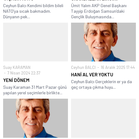
Ceyhun Balcı Kendimi bildim bileli
Ümit Yalım AKP Genel Başkanı
NATO’ya sıcak bakmadım.
Tayyip Erdoğan Samsun’daki
Dünyanın pek...
Gençlik Buluşmasında...
Suay KARAMAN
Ceyhun BALCI
16 Aralık 2025 17:44
7 Nisan 2024 22:37
HANİ AL VER YOKTU
YENİ DÖNEM
Ceyhun Balcı Gerçeklerin er ya da
Suay Karaman 31 Mart Pazar günü
geç ortaya çıkma huyu...
yapılan yerel seçimlerle birlikte...