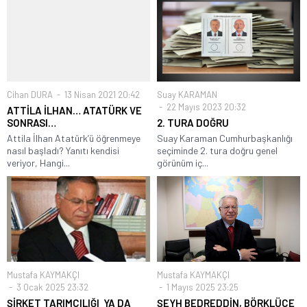
Cihan DURA
13 Nisan 2021 20:42
Suay KARAMAN
22 Mayıs 2023 20:32
ATTİLA İLHAN… ATATÜRK VE
SONRASI…
2. TURA DOĞRU
Attila İlhan Atatürk’ü öğrenmeye
Suay Karaman Cumhurbaşkanlığı
nasıl başladı? Yanıtı kendisi
seçiminde 2. tura doğru genel
veriyor, Hangi...
görünüm iç...
Mustafa KAYMAKÇI
Mustafa KAYMAKÇI
3 Ocak 2025 23:32
1 Mayıs 2025 23:25
ŞİRKET TARIMCILIĞI YA DA
ŞEYH BEDREDDİN, BÖRKLÜCE