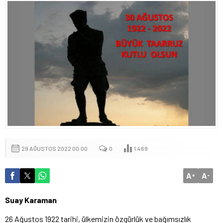
29 AĞUSTOS 2022 00:00
0
1.469
A
A
+
-
Suay Karaman
26 Ağustos 1922 tarihi, ülkemizin özgürlük ve bağımsızlık