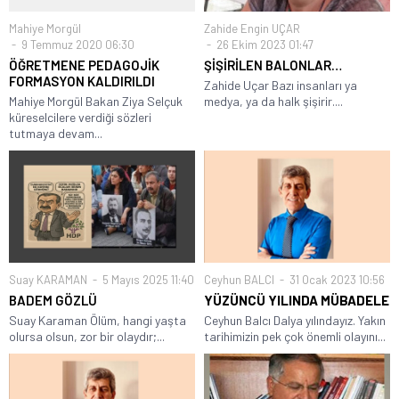
Mahiye Morgül
Zahide Engin UÇAR
9 Temmuz 2020 06:30
26 Ekim 2023 01:47
ÖĞRETMENE PEDAGOJİK
ŞİŞİRİLEN BALONLAR…
FORMASYON KALDIRILDI
Zahide Uçar Bazı insanları ya
Mahiye Morgül Bakan Ziya Selçuk
medya, ya da halk şişirir....
küreselcilere verdiği sözleri
tutmaya devam...
Suay KARAMAN
5 Mayıs 2025 11:40
Ceyhun BALCI
31 Ocak 2023 10:56
BADEM GÖZLÜ
YÜZÜNCÜ YILINDA
MÜBADELE
Suay Karaman Ölüm, hangi yaşta
Ceyhun Balcı Dalya yılındayız. Yakın
olursa olsun, zor bir olaydır;...
tarihimizin pek çok önemli olayını...