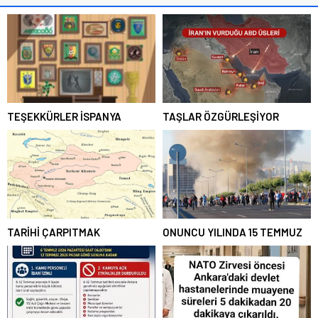
TEŞEKKÜRLER İSPANYA
TAŞLAR ÖZGÜRLEŞİYOR
TARİHİ ÇARPITMAK
ONUNCU YILINDA 15 TEMMUZ