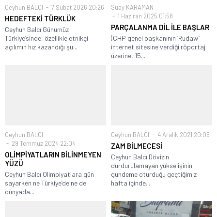
Ceyhun BALCI
7 Şubat 2026 20:26
Suay KARAMAN
1 Haziran 2025 01:58
HEDEFTEKİ TÜRKLÜK
PARÇALANMA DİL İLE BAŞLAR
Ceyhun Balcı Günümüz
Türkiye’sinde, özellikle etnikçi
(CHP genel başkanının ‘Rudaw’
açılımın hız kazandığı şu...
internet sitesine verdiği röportaj
üzerine, 15...
Ceyhun BALCI
Ceyhun BALCI
4 Aralık 2021 20:06
29 Temmuz 2024 22:04
ZAM BİLMECESİ
OLİMPİYATLARIN BİLİNMEYEN
Ceyhun Balcı Dövizin
YÜZÜ
durdurulamayan yükselişinin
Ceyhun Balcı Olimpiyatlara gün
gündeme oturduğu geçtiğimiz
sayarken ne Türkiye’de ne de
hafta içinde...
dünyada...