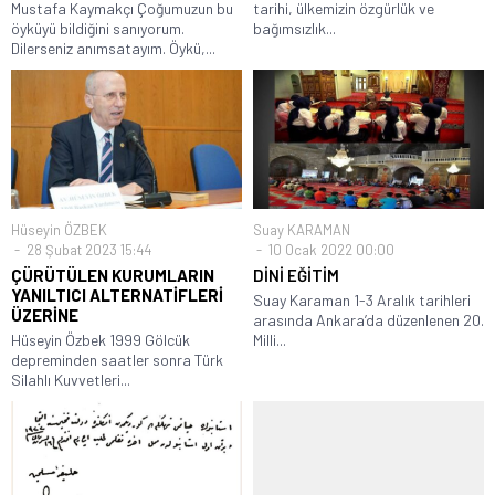
Mustafa Kaymakçı Çoğumuzun bu
tarihi, ülkemizin özgürlük ve
öyküyü bildiğini sanıyorum.
bağımsızlık...
Dilerseniz anımsatayım. Öykü,...
Hüseyin ÖZBEK
Suay KARAMAN
28 Şubat 2023 15:44
10 Ocak 2022 00:00
ÇÜRÜTÜLEN KURUMLARIN
DİNİ EĞİTİM
YANILTICI ALTERNATİFLERİ
Suay Karaman 1-3 Aralık tarihleri
ÜZERİNE
arasında Ankara’da düzenlenen 20.
Hüseyin Özbek 1999 Gölcük
Milli...
depreminden saatler sonra Türk
Silahlı Kuvvetleri...