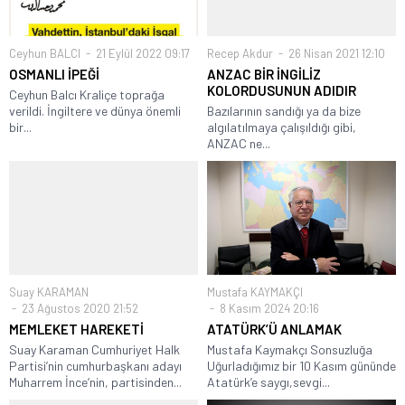
Ceyhun BALCI
21 Eylül 2022 09:17
Recep Akdur
26 Nisan 2021 12:10
OSMANLI İPEĞİ
ANZAC BİR İNGİLİZ
KOLORDUSUNUN ADIDIR
Ceyhun Balcı Kraliçe toprağa
verildi. İngiltere ve dünya önemli
Bazılarının sandığı ya da bize
bir...
algılatılmaya çalışıldığı gibi,
ANZAC ne...
Suay KARAMAN
Mustafa KAYMAKÇI
23 Ağustos 2020 21:52
8 Kasım 2024 20:16
MEMLEKET HAREKETİ
ATATÜRK’Ü ANLAMAK
Suay Karaman Cumhuriyet Halk
Mustafa Kaymakçı Sonsuzluğa
Partisi’nin cumhurbaşkanı adayı
Uğurladığımız bir 10 Kasım gününde
Muharrem İnce’nin, partisinden...
Atatürk’e saygı,sevgi...