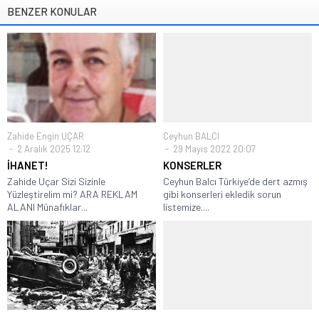
BENZER KONULAR
Zahide Engin UÇAR
Ceyhun BALCI
2 Aralık 2025 12:12
29 Mayıs 2022 20:07
İHANET!
KONSERLER
Zahide Uçar Sizi Sizinle
Ceyhun Balcı Türkiye’de dert azmış
Yüzleştirelim mi? ARA REKLAM
gibi konserleri ekledik sorun
ALANI Münafıklar...
listemize....