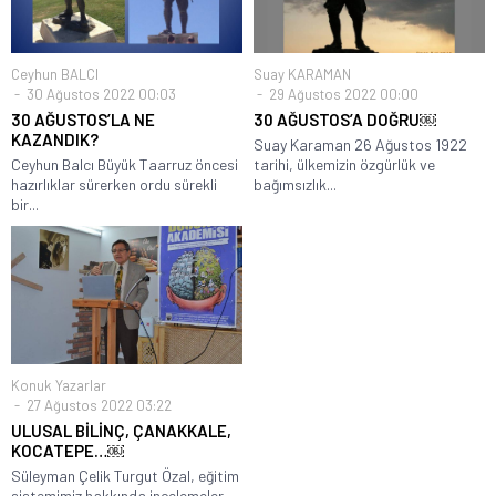
Ceyhun BALCI
Suay KARAMAN
30 Ağustos 2022 00:03
29 Ağustos 2022 00:00
30 AĞUSTOS’LA NE
30 AĞUSTOS’A DOĞRU￼
KAZANDIK?
Suay Karaman 26 Ağustos 1922
Ceyhun Balcı Büyük Taarruz öncesi
tarihi, ülkemizin özgürlük ve
hazırlıklar sürerken ordu sürekli
bağımsızlık...
bir...
Konuk Yazarlar
27 Ağustos 2022 03:22
ULUSAL BİLİNÇ, ÇANAKKALE,
KOCATEPE…￼
Süleyman Çelik Turgut Özal, eğitim
sistemimiz hakkında incelemeler