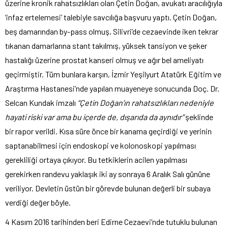
üzerine kronik rahatsızlıkları olan Çetin Doğan, avukatı aracılığıyla
‘infaz ertelemesi’ talebiyle savcılığa başvuru yaptı. Çetin Doğan,
beş damarından by-pass olmuş, Silivri’de cezaevinde iken tekrar
tıkanan damarlarına stant takılmış, yüksek tansiyon ve şeker
hastalığı üzerine prostat kanseri olmuş ve ağır bel ameliyatı
geçirmiştir. Tüm bunlara karşın, İzmir Yeşilyurt Atatürk Eğitim ve
Araştırma Hastanesi’nde yapılan muayeneye sonucunda Doç. Dr.
Selcan Kundak imzalı
“Çetin Doğan’ın rahatsızlıkları nedeniyle
hayati riski var ama bu içerde de, dışarıda da aynıdır”
şeklinde
bir rapor verildi. Kısa süre önce bir kanama geçirdiği ve yerinin
saptanabilmesi için endoskopi ve kolonoskopi yapılması
gerekliliği ortaya çıkıyor. Bu tetkiklerin acilen yapılması
gerekirken randevu yaklaşık iki ay sonraya 6 Aralık Salı gününe
veriliyor. Devletin üstün bir görevde bulunan değerli bir subaya
verdiği değer böyle.
4 Kasım 2016 tarihinden beri Edirne Cezaevi’nde tutuklu bulunan