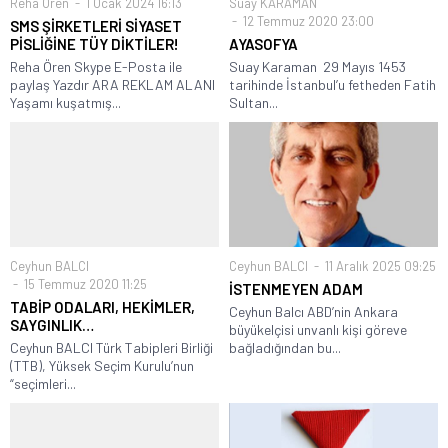
Reha Ören
1 Ocak 2024 16:13
Suay KARAMAN
12 Temmuz 2020 23:00
SMS ŞİRKETLERİ SİYASET
PİSLİĞİNE TÜY DİKTİLER!
AYASOFYA
Reha Ören Skype E-Posta ile
Suay Karaman 29 Mayıs 1453
paylaş Yazdır ARA REKLAM ALANI
tarihinde İstanbul’u fetheden Fatih
Yaşamı kuşatmış...
Sultan...
Ceyhun BALCI
Ceyhun BALCI
11 Aralık 2025 09:25
15 Temmuz 2020 11:25
İSTENMEYEN ADAM
TABİP ODALARI, HEKİMLER,
Ceyhun Balcı ABD’nin Ankara
SAYGINLIK…
büyükelçisi unvanlı kişi göreve
Ceyhun BALCI Türk Tabipleri Birliği
bağladığından bu...
(TTB), Yüksek Seçim Kurulu’nun
“seçimleri...