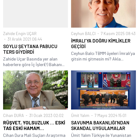
Zahide Engin UÇAR
Ceyhun BALCI
7 Kasım 2025 08:43
31 Aralık 2021 06:44
İMRALI’YA DOĞRU KİMLİKLER
SOYLU ŞEYTANA PABUCU
GEÇİDİ
TERS GİYDİRDİ
Ceyhun Balcı TBMM üyeleri İmralı’ya
Zahide Uçar Basında yer alan
gitsin mi gitmesin mi? Akla...
haberlere göre İç İşleri(!) Bakanı...
Cihan DURA
31 Ocak 2023 02:02
Ümit Yalım
7 Mayıs 2024 15:01
RÜŞVET, YOLSUZLUK … ESKİ
SAVUNMA BAKANLIĞI’NDAN
TAS ESKİ HAMAM…
SKANDAL UYGULAMALAR
Cihan Dura Mali Suçları Araştırma
Ümit Yalım Türkiye ile Yunanistan