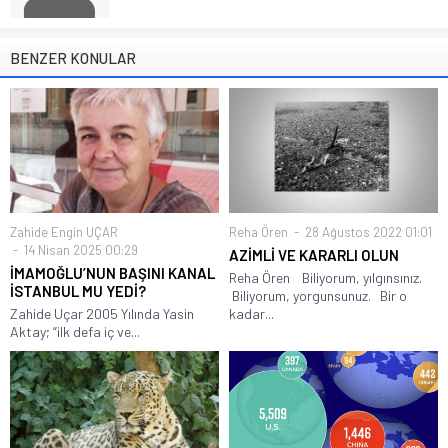
BENZER KONULAR
Zahide Engin UÇAR
Reha Ören
28 Ağustos 2022 01:01
14 Nisan 2025 00:29
AZİMLİ VE KARARLI OLUN
İMAMOĞLU’NUN BAŞINI KANAL
Reha Ören Biliyorum, yılgınsınız.
İSTANBUL MU YEDİ?
Biliyorum, yorgunsunuz. Bir o
Zahide Uçar 2005 Yılında Yasin
kadar...
Aktay; “ilk defa iç ve...