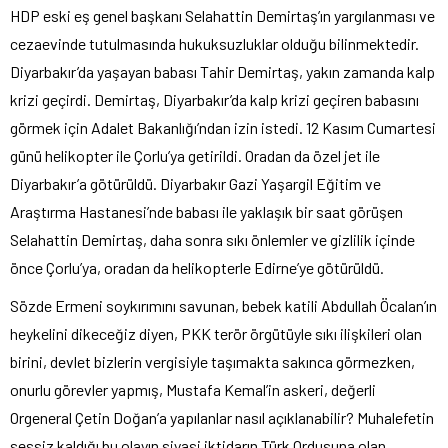
HDP eski eş genel başkanı Selahattin Demirtaş’ın yargılanması ve
cezaevinde tutulmasında hukuksuzluklar olduğu bilinmektedir.
Diyarbakır’da yaşayan babası Tahir Demirtaş, yakın zamanda kalp
krizi geçirdi. Demirtaş, Diyarbakır’da kalp krizi geçiren babasını
görmek için Adalet Bakanlığı’ndan izin istedi. 12 Kasım Cumartesi
günü helikopter ile Çorlu’ya getirildi. Oradan da özel jet ile
Diyarbakır’a götürüldü. Diyarbakır Gazi Yaşargil Eğitim ve
Araştırma Hastanesi’nde babası ile yaklaşık bir saat görüşen
Selahattin Demirtaş, daha sonra sıkı önlemler ve gizlilik içinde
önce Çorlu’ya, oradan da helikopterle Edirne’ye götürüldü.
Sözde Ermeni soykırımını savunan, bebek katili Abdullah Öcalan’ın
heykelini dikeceğiz diyen, PKK terör örgütüyle sıkı ilişkileri olan
birini, devlet bizlerin vergisiyle taşımakta sakınca görmezken,
onurlu görevler yapmış, Mustafa Kemal’in askeri, değerli
Orgeneral Çetin Doğan’a yapılanlar nasıl açıklanabilir? Muhalefetin
sessiz kaldığı bu olayın siyasi iktidarın Türk Ordusuna olan