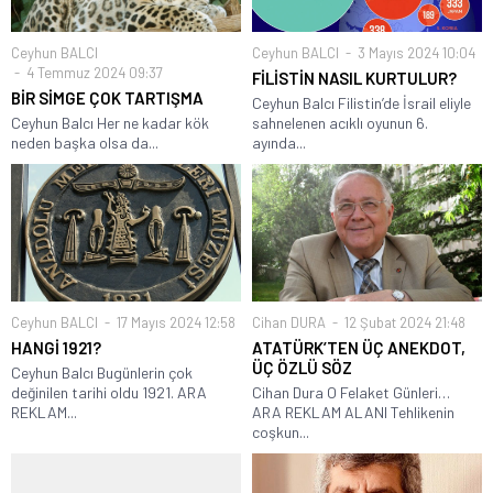
Ceyhun BALCI
Ceyhun BALCI
3 Mayıs 2024 10:04
4 Temmuz 2024 09:37
FİLİSTİN NASIL KURTULUR?
BİR SİMGE ÇOK TARTIŞMA
Ceyhun Balcı Filistin’de İsrail eliyle
Ceyhun Balcı Her ne kadar kök
sahnelenen acıklı oyunun 6.
neden başka olsa da...
ayında...
Ceyhun BALCI
17 Mayıs 2024 12:58
Cihan DURA
12 Şubat 2024 21:48
HANGİ 1921?
ATATÜRK’TEN ÜÇ ANEKDOT,
ÜÇ ÖZLÜ SÖZ
Ceyhun Balcı Bugünlerin çok
değinilen tarihi oldu 1921. ARA
Cihan Dura O Felaket Günleri…
REKLAM...
ARA REKLAM ALANI Tehlikenin
coşkun...