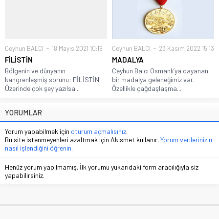
Ceyhun BALCI
18 Mayıs 2021 10:19
Ceyhun BALCI
23 Kasım 2022 15:13
FİLİSTİN
MADALYA
Bölgenin ve dünyanın
Ceyhun Balcı Osmanlı’ya dayanan
kangrenleşmiş sorunu: FİLİSTİN!
bir madalya geleneğimiz var.
Üzerinde çok şey yazılsa...
Özellikle çağdaşlaşma...
YORUMLAR
Yorum yapabilmek için
oturum açmalısınız
.
Bu site istenmeyenleri azaltmak için Akismet kullanır.
Yorum verilerinizin
nasıl işlendiğini öğrenin.
Henüz yorum yapılmamış. İlk yorumu yukarıdaki form aracılığıyla siz
yapabilirsiniz.