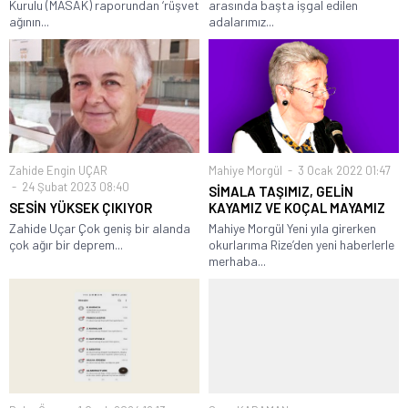
Kurulu (MASAK) raporundan ‘rüşvet
arasında başta işgal edilen
ağının...
adalarımız...
Zahide Engin UÇAR
Mahiye Morgül
3 Ocak 2022 01:47
24 Şubat 2023 08:40
SİMALA TAŞIMIZ, GELİN
SESİN YÜKSEK ÇIKIYOR
KAYAMIZ VE KOÇAL MAYAMIZ
Zahide Uçar Çok geniş bir alanda
Mahiye Morgül Yeni yıla girerken
çok ağır bir deprem...
okurlarıma Rize’den yeni haberlerle
merhaba...