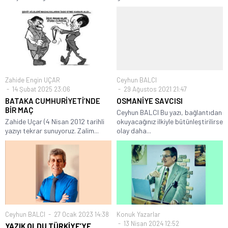
Zahide Engin UÇAR
Ceyhun BALCI
14 Şubat 2025 23:06
29 Ağustos 2021 21:47
BATAKA CUMHURİYETİ’NDE
OSMANİYE SAVCISI
BİR MAÇ
Ceyhun BALCI Bu yazı, bağlantıdan
Zahide Uçar (4 Nisan 2012 tarihli
okuyacağınız ilkiyle bütünleştirilirse
yazıyı tekrar sunuyoruz. Zalim...
olay daha...
Ceyhun BALCI
27 Ocak 2023 14:38
Konuk Yazarlar
13 Nisan 2024 12:52
YAZIK OLDU TÜRKİYE’YE