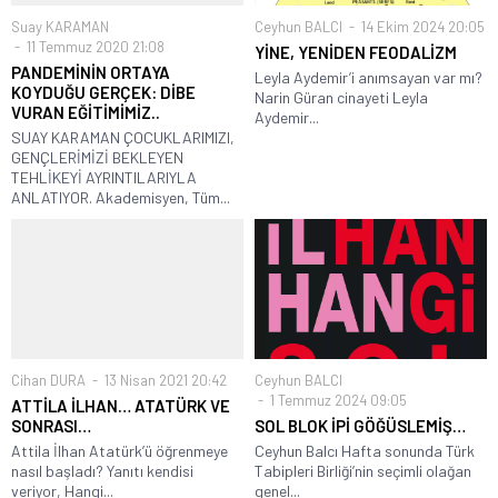
Suay KARAMAN
Ceyhun BALCI
14 Ekim 2024 20:05
11 Temmuz 2020 21:08
YİNE, YENİDEN FEODALİZM
PANDEMİNİN ORTAYA
Leyla Aydemir’i anımsayan var mı?
KOYDUĞU GERÇEK: DİBE
Narin Güran cinayeti Leyla
VURAN EĞİTİMİMİZ..
Aydemir...
SUAY KARAMAN ÇOCUKLARIMIZI,
GENÇLERİMİZİ BEKLEYEN
TEHLİKEYİ AYRINTILARIYLA
ANLATIYOR. Akademisyen, Tüm...
Cihan DURA
13 Nisan 2021 20:42
Ceyhun BALCI
1 Temmuz 2024 09:05
ATTİLA İLHAN… ATATÜRK VE
SONRASI…
SOL BLOK İPİ GÖĞÜSLEMİŞ…
Attila İlhan Atatürk’ü öğrenmeye
Ceyhun Balcı Hafta sonunda Türk
nasıl başladı? Yanıtı kendisi
Tabipleri Birliği’nin seçimli olağan
veriyor, Hangi...
genel...