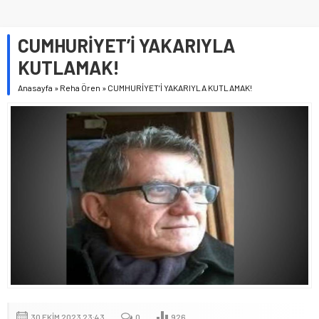
CUMHURİYET’İ YAKARIYLA
KUTLAMAK!
Anasayfa
»
Reha Ören
»
CUMHURİYET’İ YAKARIYLA KUTLAMAK!
30 EKIM 2023 23:43
0
926