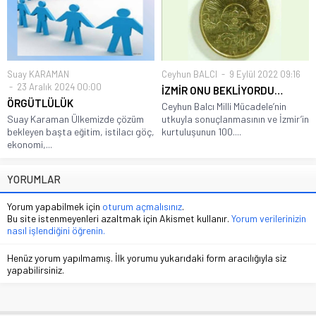
Suay KARAMAN
Ceyhun BALCI
9 Eylül 2022 09:16
23 Aralık 2024 00:00
İZMİR ONU BEKLİYORDU…
ÖRGÜTLÜLÜK
Ceyhun Balcı Milli Mücadele’nin
Suay Karaman Ülkemizde çözüm
utkuyla sonuçlanmasının ve İzmir’in
bekleyen başta eğitim, istilacı göç,
kurtuluşunun 100....
ekonomi,...
YORUMLAR
Yorum yapabilmek için
oturum açmalısınız
.
Bu site istenmeyenleri azaltmak için Akismet kullanır.
Yorum verilerinizin
nasıl işlendiğini öğrenin.
Henüz yorum yapılmamış. İlk yorumu yukarıdaki form aracılığıyla siz
yapabilirsiniz.