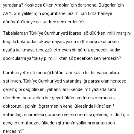
yaradana? Koskoca ülken Araplar için darphane, Bulgarlar için
AVM, Suriyeliler için doğumhane, bizim için tımarhaneye
dönüştürülmeye çalışılırken sen nerdesin?
Tabelalardan Türkiye Cumhuriyeti ibaresi sökülürken, milli marşını
kâğıda bakmadan okuyamayan, ya da milli marşı okunurken
ayağa kalkmaya tenezzül etmeyen bir güruh, gencecik kadın
sporcularını yaftalayıp, millilikten söz ederken sen nerdesin?
Cumhuriyetin gözbebeği bütün fabrikaları bir bir yabancılara
satılırken, Türkiye Cumhuriyeti vatandaşlığı parası olan herkese
çerez gibi dağıtılırken, yabancılar ülkende imtiyazlarla sefa
sürerken, parası olan her şeye hüküm verirken, memurun,
doktorun, işçinin, öğretmenin kendi ülkesinde ikinci sınıf
vatandaş muamelesi görürken ve en önemlisi geleceğim dediğin
gençler umutsuzca ülkeden gitmenin yollarını ararken sen
nerdesin?”