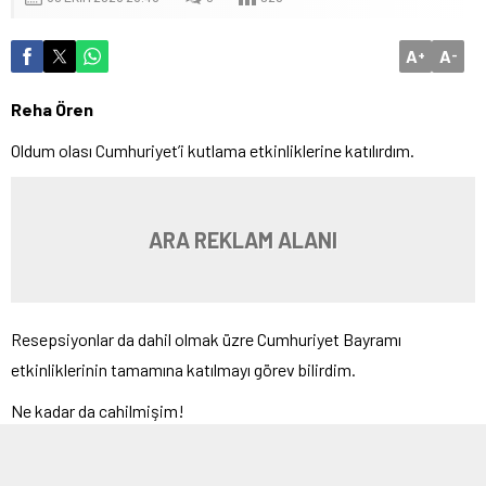
A
A
+
-
Reha Ören
Oldum olası Cumhuriyet’i kutlama etkinliklerine katılırdım.
ARA REKLAM ALANI
Resepsiyonlar da dahil olmak üzre Cumhuriyet Bayramı
etkinliklerinin tamamına katılmayı görev bilirdim.
Ne kadar da cahilmişim!
Ne başım ağrırdı, ne de dişim!