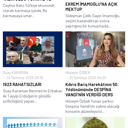
EKREM İMAMOĞLU’NA AÇIK
Ceyhun Balcı Türkiye ekonomik
MEKTUP
olarak karmaşa içinde. Bu
karmaşaya umar...
Süleyman Çelik Sayın İmamoğlu,
seçimi kazandıktan sonra
yaptığınız bir konuşmada...
Suay KARAMAN
Hüseyin ÖZBEK
14 Temmuz 2025 03:18
21 Temmuz 2024 04:25
1923 RAHATSIZLARI
Kıbrıs Barış Harekâtının 50.
Yıldönümünde DESPİNA
Suay Karaman Necmettin Erbakan
VANDİ’NİN VERDİĞİ DERS
ile Tayyip Erdoğan’ın gönüllü
şoförlüğünü yapan...
Hüseyin Özbek Yunan şarkıcı
Despina Vandi’nin sahne alacağı
konserin düzenleyicisi...