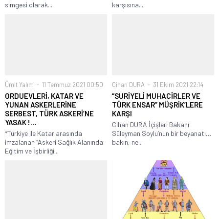
simgesi olarak...
karşısına...
Ümit Yalım
11 Temmuz 2021 00:50
Cihan DURA
31 Ekim 2021 22:14
ORDUEVLERİ, KATAR VE
“SURİYELİ MUHACİRLER VE
YUNAN ASKERLERİNE
TÜRK ENSAR” MÜŞRİK’LERE
SERBEST, TÜRK ASKERİ’NE
KARŞI
YASAK !…
Cihan DURA İçişleri Bakanı
*Türkiye ile Katar arasında
Süleyman Soylu’nun bir beyanatı…
imzalanan “Askeri Sağlık Alanında
bakın, ne...
Eğitim ve İşbirliği...