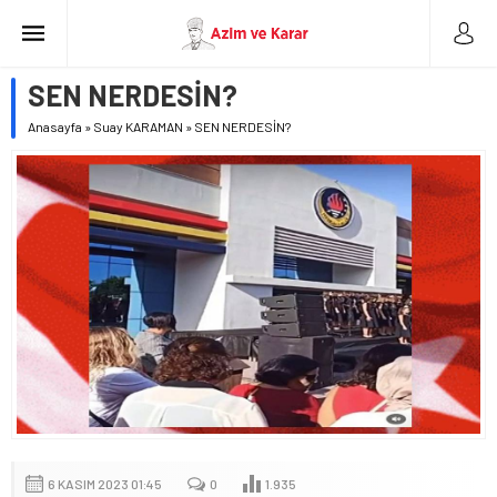
SEN NERDESİN?
Anasayfa
»
Suay KARAMAN
»
SEN NERDESİN?
6 KASIM 2023 01:45
0
1.935