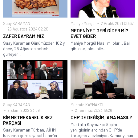
Suay KARAMAN
Mahiye Morgül
2 Aralık 2021 00:37
26 Ağustos 2024 02:20
MEDENİYET GERİ GİDER Mİ?
ZAFER BAYRAMIMIZ
EVET GİDER
Suay Karaman Günümüzden 102 yıl
Mahiye Morgül Nasıl mı olur… Bal
önce, 26 Ağustos sabahı
gibi olur, oldu bile....
gürleyen...
Suay KARAMAN
Mustafa KAYMAKÇI
9 Ekim 2022 23:59
2 Temmuz 2023 16:26
BİR METREKARELİK BEZ
CHP’DE DEĞİŞİM, AMA NASIL?
PARÇASI
Mustafa Kaymakçı Seçim
Suay Karaman Türban, AİHM
yenilgisinin ardından CHP’de
kararına göre siyasal İslam’ın
tartışma alevleniyor. Kamuoyunun