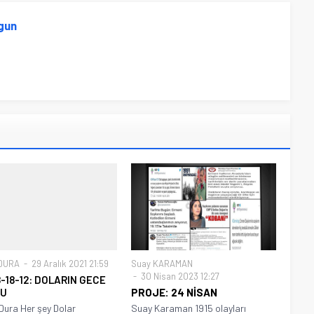
gun
 DURA
29 Aralık 2021 21:59
Suay KARAMAN
30 Nisan 2023 12:27
-18-12: DOLARIN GECE
U
PROJE: 24 NİSAN
Dura Her şey Dolar
Suay Karaman 1915 olayları