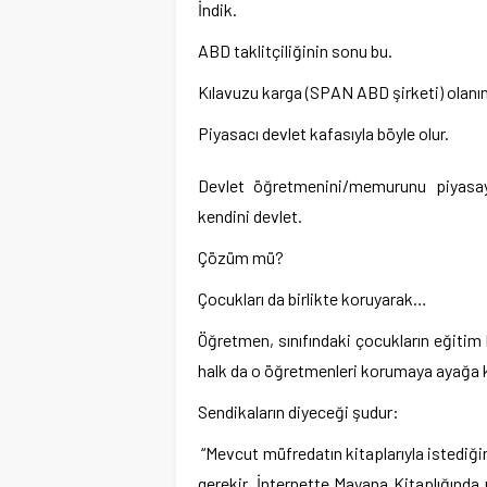
İndik.
ABD taklitçiliğinin sonu bu.
Kılavuzu karga (SPAN ABD şirketi) olan
Piyasacı devlet kafasıyla böyle olur.
Devlet öğretmenini/memurunu piyasaya
kendini devlet.
Çözüm mü?
Çocukları da birlikte koruyarak…
Öğretmen, sınıfındaki çocukların eğitim 
halk da o öğretmenleri korumaya ayağa k
Sendikaların diyeceği şudur:
“Mevcut müfredatın kitaplarıyla istediğ
gerekir. İnternette Mayana Kitaplığında