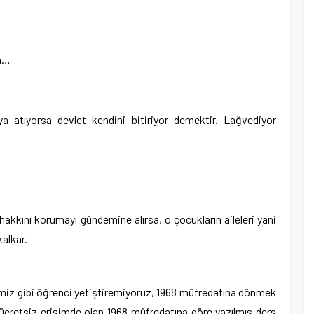
ın…
 atıyorsa devlet kendini bitiriyor demektir. Lağvediyor
hakkını korumayı gündemine alırsa, o çocukların aileleri yani
alkar.
imiz gibi öğrenci yetiştiremiyoruz, 1968 müfredatına dönmek
 ücretsiz erişimde olan 1968 müfredatına göre yazılmış ders