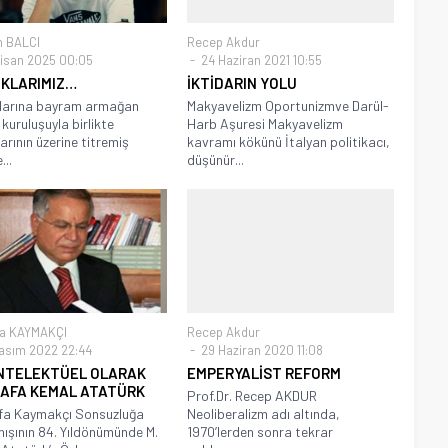
n BALCI
Recep Akdur
isan 2025 00:05
24 Haziran 2021 10:55
KLARIMIZ…
İKTİDARIN YOLU
larına bayram armağan
Makyavelizm Oportunizmve Darül-
 kuruluşuyla birlikte
Harb Aşuresi Makyavelizm
arının üzerine titremiş
kavramı kökünü İtalyan politikacı,
...
düşünür...
fa KAYMAKÇI
Recep Akdur
asım 2022 22:44
29 Haziran 2020 11:08
ENTELEKTÜEL OLARAK
EMPERYALİST REFORM
AFA KEMAL ATATÜRK
Prof.Dr. Recep AKDUR
fa Kaymakçı Sonsuzluğa
Neoliberalizm adı altında,
nışının 84. Yıldönümünde M.
1970’lerden sonra tekrar