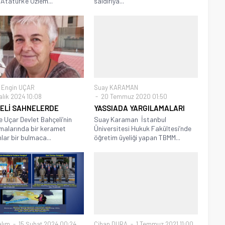
Atatürk’e Özlem...
saldırıya...
 Engin UÇAR
Suay KARAMAN
alık 2024 10:08
20 Temmuz 2020 01:50
ELİ SAHNELERDE
YASSIADA YARGILAMALARI
 Uçar Devlet Bahçeli’nin
Suay Karaman İstanbul
malarında bir keramet
Üniversitesi Hukuk Fakültesi’nde
lar bir bulmaca...
öğretim üyeliği yapan TBMM...
alım
15 Şubat 2024 00:24
Cihan DURA
1 Temmuz 2021 11:00