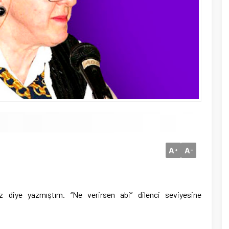
A
A
+
-
z diye yazmıştım. “Ne verirsen abi” dilenci seviyesine