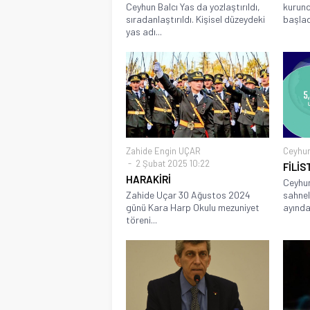
Ceyhun Balcı Yas da yozlaştırıldı,
kurunda
sıradanlaştırıldı. Kişisel düzeydeki
başladı
yas adı...
Zahide Engin UÇAR
Ceyhu
2 Şubat 2025 10:22
FİLİS
HARAKİRİ
Ceyhun 
Zahide Uçar 30 Ağustos 2024
sahnel
günü Kara Harp Okulu mezuniyet
ayında.
töreni...