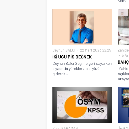
Kemal 
Ceyhun BALCI
22 Mart 2023 22:25
Zahide
5 Ar
İKİ UCU PİS DEĞNEK
BAHÇ
Ceyhun Balcı Seçime geri sayarken
siyasetin yürekler acısı yüzü
Zahide
giderek...
açıkla
arayan
Suay KARAMAN
Ümit Y