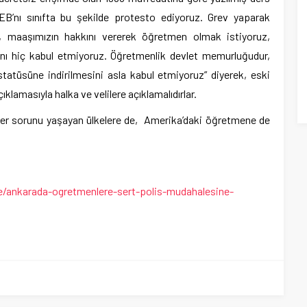
MEB’nı sınıfta bu şekilde protesto ediyoruz. Grev yaparak
l, maaşımızın hakkını vererek öğretmen olmak istiyoruz,
ını hiç kabul etmiyoruz. Öğretmenlik devlet memurluğudur,
tatüsüne indirilmesini asla kabul etmiyoruz” diyerek, eski
ıklamasıyla halka ve velilere açıklamalıdırlar.
r sorunu yaşayan ülkelere de, Amerika’daki öğretmene de
e/ankarada-ogretmenlere-sert-polis-mudahalesine-