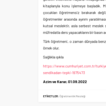
kitaplarıyla konu işlemeye başladık. 
çocukları öğretmensiz bırakarak deği
öğretmenler arasında ayırım yaratılmas
kutsal meslektir, asla serbest meslek s
müfredatla ders yapacaklarını bir basın aç
Türk öğretmeni, o zaman dünyada benze
örnek olur.
Sağlıkla ışıkla
https://www.cumhuriyet.com.tr/turkiy
sendikadan-tepki-1975473
Azim ve Karar, 01.09.2022
ETİKETLER:
Öğretmenlik Mesleği