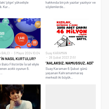
ki ‘çılgın’ yükselişle
hakkında birçok yazılar yazılıyor ve
. Kur...
söylemlerde...
n BALCI
3 Mayıs 2024 10:04
Suay KARAMAN
26 Şubat 2023 21:51
TİN NASIL KURTULUR?
“AHLAKSIZ, NAMUSSUZ, ADİ”
Balcı Filistin’de İsrail eliyle
enen acıklı oyunun 6.
Suay Karaman 6 Şubat günü
..
yaşanan Kahramanmaraş
merkezli iki büyük...