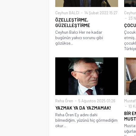
Ceyhun BALCI
14 Şubat 2022 15:27
Ceyhu
23 N
ÖZELLEŞTİRME,
GÜZELLEŞTİRME
ÇOCU
Ceyhun Balcı Her ne kadar
Çocuk
bugünün yakıcı sorunu gibi
etmiş,
gözükse...
çocukl
Türkiye
Reha Ören
5 Ağustos 2025 01:26
Musta
10 K
YAZMAK YA DA YAZMAMAK!
BİR 
Reha Ören Ey adını dahi
MUST
bilmediğim, yüzünü hiç görmediğim
okur...
Musta
uğurla