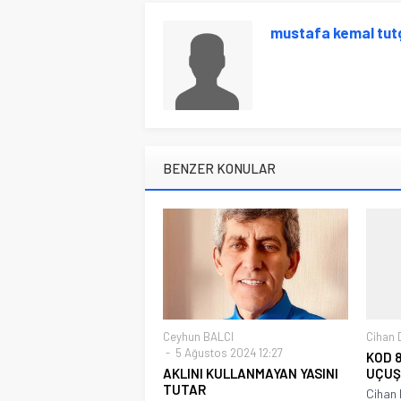
mustafa kemal tut
BENZER KONULAR
Ceyhun BALCI
Cihan
5 Ağustos 2024 12:27
KOD 8
AKLINI KULLANMAYAN YASINI
UÇUŞ
TUTAR
Cihan 