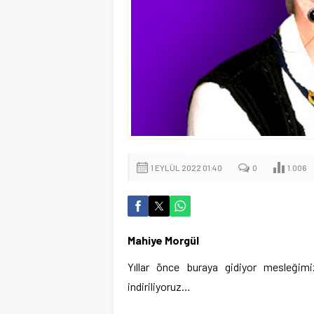
1 EYLÜL 2022 01:40
0
1.006
Mahiye Morgül
Yıllar önce buraya gidiyor mesleğimi
indiriliyoruz…