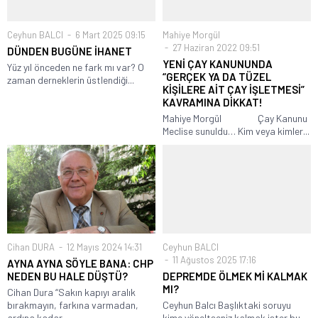
Ceyhun BALCI
6 Mart 2025 09:15
Mahiye Morgül
27 Haziran 2022 09:51
DÜNDEN BUGÜNE İHANET
YENİ ÇAY KANUNUNDA
Yüz yıl önceden ne fark mı var? O
“GERÇEK YA DA TÜZEL
zaman derneklerin üstlendiği...
KİŞİLERE AİT ÇAY İŞLETMESİ”
KAVRAMINA DİKKAT!
Mahiye Morgül Çay Kanunu
Meclise sunuldu… Kim veya kimler...
Cihan DURA
12 Mayıs 2024 14:31
Ceyhun BALCI
11 Ağustos 2025 17:16
AYNA AYNA SÖYLE BANA: CHP
NEDEN BU HALE DÜŞTÜ?
DEPREMDE ÖLMEK Mİ KALMAK
MI?
Cihan Dura “Sakın kapıyı aralık
bırakmayın, farkına varmadan,
Ceyhun Balcı Başlıktaki soruyu
ardına kadar...
kime yöneltseniz kalmak ister bu