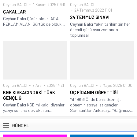
Ceyhun BALCI
4 Kasım 2025 09:11
Ceyhun BALCI
24 Temmuz 2022 11:01
ÇAKALLAR
24 TEMMUZ SINAVI
Ceyhun Balcı Çürük olduk. ARA
REKLAM ALANI Sürtük de olduk....
Ceyhun Balcı Yakın tarihimizin her
önemli günü aynı zamanda
toplumsal...
Ceyhun BALCI
9 Aralık 2025 14:21
Ceyhun BALCI
6 Mayıs 2025 01:00
KGB KISKACINDAKİ TÜRK
ÜÇ FİDANIN ÖĞRETTİĞİ
GENÇLİĞİ
Yıl 1968! Önde Deniz Gezmiş,
Ceyhun Balcı KGB mi kaldı diyenler
dönemin sosyalist gençleri
yazıyı sonuna dek okusun...
Samsun’dan Ankara’ya “Bağımsız...
GÜNCEL