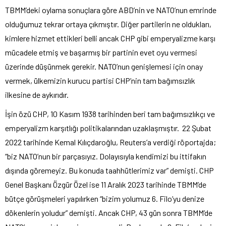
TBMM’deki oylama sonuçlara göre ABD’nin ve NATO’nun emrinde
olduğumuz tekrar ortaya çıkmıştır. Diğer partilerin ne oldukları,
kimlere hizmet ettikleri belli ancak CHP gibi emperyalizme karşı
mücadele etmiş ve başarmış bir partinin evet oyu vermesi
üzerinde düşünmek gerekir. NATO’nun genişlemesi için onay
vermek, ülkemizin kurucu partisi CHP’nin tam bağımsızlık
ilkesine de aykırıdır.
İşin özü CHP, 10 Kasım 1938 tarihinden beri tam bağımsızlıkçı ve
emperyalizm karşıtlığı politikalarından uzaklaşmıştır. 22 Şubat
2022 tarihinde Kemal Kılıçdaroğlu, Reuters’a verdiği röportajda;
“biz NATO’nun bir parçasıyız. Dolayısıyla kendimizi bu ittifakın
dışında göremeyiz. Bu konuda taahhütlerimiz var” demişti. CHP
Genel Başkanı Özgür Özel ise 11 Aralık 2023 tarihinde TBMM’de
bütçe görüşmeleri yapılırken “bizim yolumuz 6. Filo’yu denize
dökenlerin yoludur” demişti. Ancak CHP, 43 gün sonra TBMM’de