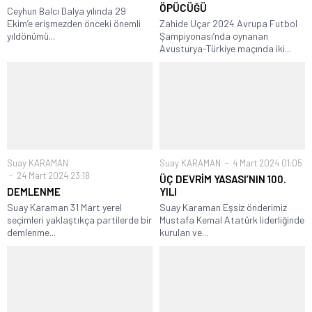
ÖPÜCÜĞÜ
Ceyhun Balcı Dalya yılında 29
Ekim’e erişmezden önceki önemli
Zahide Uçar 2024 Avrupa Futbol
yıldönümü...
Şampiyonası’nda oynanan
Avusturya-Türkiye maçında iki...
Suay KARAMAN
Suay KARAMAN
4 Mart 2024 01:05
24 Mart 2024 23:18
ÜÇ DEVRİM YASASI’NIN 100.
DEMLENME
YILI
Suay Karaman 31 Mart yerel
Suay Karaman Eşsiz önderimiz
seçimleri yaklaştıkça partilerde bir
Mustafa Kemal Atatürk liderliğinde
demlenme...
kurulan ve...