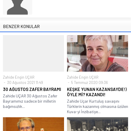
BENZER KONULAR
Zahide Engin UÇAR
Zahide Engin UÇAR
30 Ağustos 2021 11:49
5 Temmuz 2020 09:36
30 AĞUSTOS ZAFER BAYRAMI
KEŞKE YUNAN KAZANSAYDI(!)
ÖYLE Mİ? KAZANDI!
Zahide UÇAR 30 Ağustos Zafer
Bayramımız sadece bir milletin
Zahide Uçar Kurtuluş savaşını
bağımsızlık...
Türklerin kazanmış olmasına üzülen
Kuva-yi İnzibatiye...