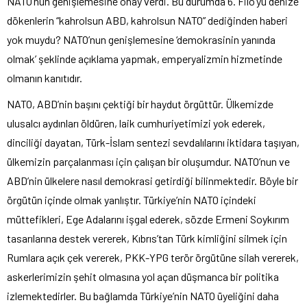
NATO’nun genişlemesine onay verdi. Bu durumda 6. Filo’yu denize
dökenlerin “kahrolsun ABD, kahrolsun NATO” dediğinden haberi
yok muydu? NATO’nun genişlemesine ‘demokrasinin yanında
olmak’ şeklinde açıklama yapmak, emperyalizmin hizmetinde
olmanın kanıtıdır.
NATO, ABD’nin başını çektiği bir haydut örgüttür. Ülkemizde
ulusalcı aydınları öldüren, laik cumhuriyetimizi yok ederek,
dinciliği dayatan, Türk-İslam sentezi sevdalılarını iktidara taşıyan,
ülkemizin parçalanması için çalışan bir oluşumdur. NATO’nun ve
ABD’nin ülkelere nasıl demokrasi getirdiği bilinmektedir. Böyle bir
örgütün içinde olmak yanlıştır. Türkiye’nin NATO içindeki
müttefikleri, Ege Adalarını işgal ederek, sözde Ermeni Soykırım
tasarılarına destek vererek, Kıbrıs’tan Türk kimliğini silmek için
Rumlara açık çek vererek, PKK-YPG terör örgütüne silah vererek,
askerlerimizin şehit olmasına yol açan düşmanca bir politika
izlemektedirler. Bu bağlamda Türkiye’nin NATO üyeliğini daha