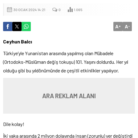
30 OCAK 2024 14:21
0
1.065
A
A
+
-
Ceyhun Balcı
Türkiye’yle Yunanistan arasında yapılmış olan Mübadele
(Ortodoks-Müslüman değiş tokuşu) 101. Yaşını doldurdu. Her yıl
olduğu gibi bu yıldönümünde de çeşitli etkinlikler yapılıyor.
ARA REKLAM ALANI
Dile kolay!
İki yaka arasında 2 milyon dolayında insan (zorunlu) yer değiştirdi