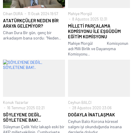
Cihan DURA
11 Ocak 2024 19:57
Mahiye Morgül
8 Ağustos 2025 12:31
ATATÜRKÇÜLER NEDEN BİR
ARAYA GELEMİYOR?
MİLLETİ PARÇALAMA
KOMİSYONU İLE EŞGÜDÜM
Cihan Dura Bir gün, genç bir
EĞİTİM KOMİSYONU
arkadaşım bana sordu: “Neden...
Mahiye Morgül Komisyonun
adı Milli Birlik ve Dayanışma
Komisyonu...
Konuk Yazarlar
Ceyhun BALCI
16 Temmuz 2025 02:21
28 Ağustos 2020 23:06
SÖYLEYENE DEĞİL,
DOĞAYLA İNATLAŞMAK
SÖYLETENE BAK!..
Ceyhun Balcı Korona küresel
Süleyman Çelik Yeliz lakaplı eski bir
salgını iyi okunduğunda insana
AKP milletvekilinin, Cumhuriyete
derslerle doludur....