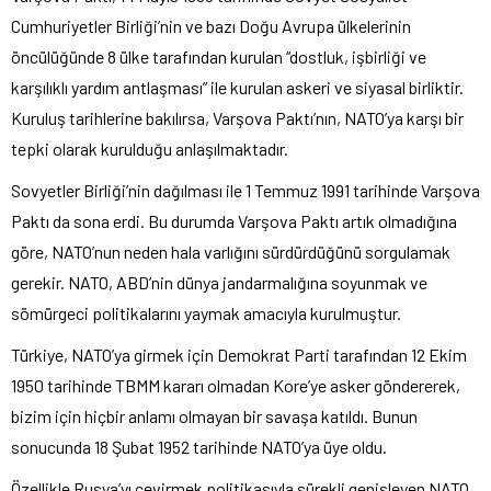
Cumhuriyetler Birliği’nin ve bazı Doğu Avrupa ülkelerinin
öncülüğünde 8 ülke tarafından kurulan “dostluk, işbirliği ve
karşılıklı yardım antlaşması” ile kurulan askeri ve siyasal birliktir.
Kuruluş tarihlerine bakılırsa, Varşova Paktı’nın, NATO’ya karşı bir
tepki olarak kurulduğu anlaşılmaktadır.
Sovyetler Birliği’nin dağılması ile 1 Temmuz 1991 tarihinde Varşova
Paktı da sona erdi. Bu durumda Varşova Paktı artık olmadığına
göre, NATO’nun neden hala varlığını sürdürdüğünü sorgulamak
gerekir. NATO, ABD’nin dünya jandarmalığına soyunmak ve
sömürgeci politikalarını yaymak amacıyla kurulmuştur.
Türkiye, NATO’ya girmek için Demokrat Parti tarafından 12 Ekim
1950 tarihinde TBMM kararı olmadan Kore’ye asker göndererek,
bizim için hiçbir anlamı olmayan bir savaşa katıldı. Bunun
sonucunda 18 Şubat 1952 tarihinde NATO’ya üye oldu.
Özellikle Rusya’yı çevirmek politikasıyla sürekli genişleyen NATO,