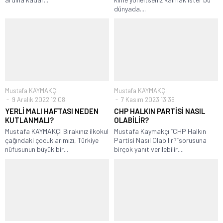
dünyada....
Mustafa KAYMAKÇI
Mustafa KAYMAKÇI
9 Aralık 2022 12:08
7 Kasım 2023 13:36
YERLİ MALI HAFTASI NEDEN
CHP HALKIN PARTİSİ NASIL
KUTLANMALI?
OLABİLİR?
Mustafa KAYMAKÇI Bırakınız ilkokul
Mustafa Kaymakçı “CHP Halkın
çağındaki çocuklarımızı, Türkiye
Partisi Nasıl Olabilir?”sorusuna
nüfusunun büyük bir...
birçok yanıt verilebilir....