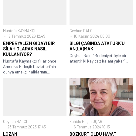
Mustafa KAYMAKÇI
Ceyhun BALCI
19 Temmuz 2026 12:49
10 Kasım 2024 06:00
EMPERYALİZM GIDAYI BİR
BİLGİ ÇAĞINDA ATATÜRK’Ü
SİLAH OLARAK NASIL
AN(LA)MAK
KULLANIYOR?
Ceyhun Balcı “Medeniyet öyle bir
Mustafa Kaymakçı Yıllar önce
ateştir ki kayıtsız kalanı yakar”...
Amerika Birleşik Devletleri’nin
dünya emekçi halklarının...
Ceyhun BALCI
Zahide Engin UÇAR
23 Temmuz 2023 17:43
6 Temmuz 2024 10:13
LOZAN
BOZKURT OLDU HAYAT