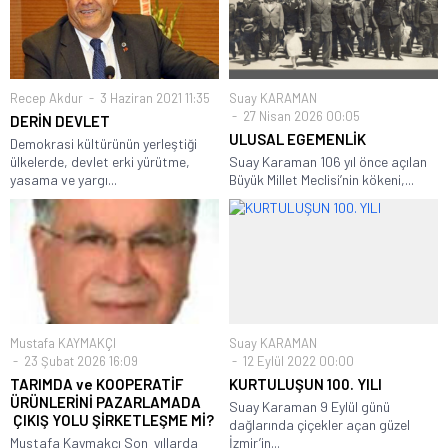
Recep Akdur
3 Haziran 2021 11:35
Suay KARAMAN
27 Nisan 2026 00:05
DERİN DEVLET
ULUSAL EGEMENLİK
Demokrasi kültürünün yerleştiği
ülkelerde, devlet erki yürütme,
Suay Karaman 106 yıl önce açılan
yasama ve yargı...
Büyük Millet Meclisi’nin kökeni,...
Mustafa KAYMAKÇI
Suay KARAMAN
23 Şubat 2026 16:09
12 Eylül 2022 00:00
TARIMDA ve KOOPERATİF
KURTULUŞUN 100. YILI
ÜRÜNLERİNİ PAZARLAMADA
Suay Karaman 9 Eylül günü
ÇIKIŞ YOLU ŞİRKETLEŞME Mİ?
dağlarında çiçekler açan güzel
Mustafa Kaymakçı Son yıllarda
İzmir’in...