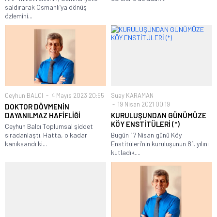
saldırarak Osmanlı’ya dönüş
özlemini...
Ceyhun BALCI
4 Mayıs 2023 20:55
Suay KARAMAN
19 Nisan 2021 00:19
DOKTOR DÖVMENİN
DAYANILMAZ HAFİFLİĞİ
KURULUŞUNDAN GÜNÜMÜZE
KÖY ENSTİTÜLERİ (*)
Ceyhun Balcı Toplumsal şiddet
sıradanlaştı. Hatta, o kadar
Bugün 17 Nisan günü Köy
kanıksandı ki...
Enstitüleri’nin kuruluşunun 81. yılını
kutladık....