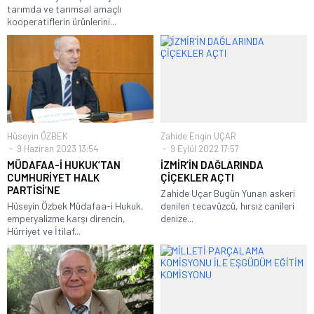
tarımda ve tarımsal amaçlı
kooperatiflerin ürünlerini...
Hüseyin ÖZBEK
Zahide Engin UÇAR
9 Haziran 2023 13:54
9 Eylül 2022 17:57
MÜDAFAA-İ HUKUK’TAN
İZMİR’İN DAĞLARINDA
CUMHURİYET HALK
ÇİÇEKLER AÇTI
PARTİSİ’NE
Zahide Uçar Bugün Yunan askeri
Hüseyin Özbek Müdafaa-i Hukuk,
denilen tecavüzcü, hırsız canileri
emperyalizme karşı direncin,
denize...
Hürriyet ve İtilaf...