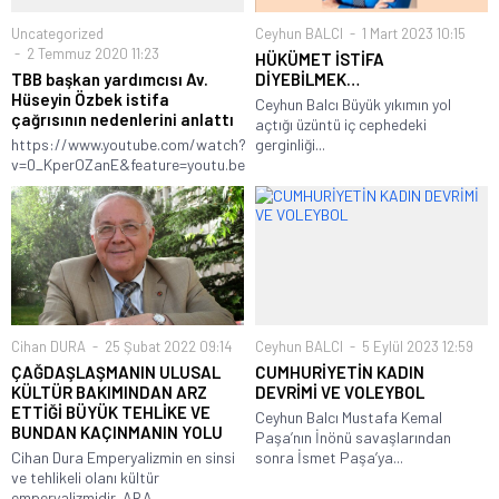
Uncategorized
Ceyhun BALCI
1 Mart 2023 10:15
2 Temmuz 2020 11:23
HÜKÜMET İSTİFA
TBB başkan yardımcısı Av.
DİYEBİLMEK…
Hüseyin Özbek istifa
Ceyhun Balcı Büyük yıkımın yol
çağrısının nedenlerini anlattı
açtığı üzüntü iç cephedeki
https://www.youtube.com/watch?
gerginliği...
v=0_KperOZanE&feature=youtu.be
Cihan DURA
25 Şubat 2022 09:14
Ceyhun BALCI
5 Eylül 2023 12:59
ÇAĞDAŞLAŞMANIN ULUSAL
CUMHURİYETİN KADIN
KÜLTÜR BAKIMINDAN ARZ
DEVRİMİ VE VOLEYBOL
ETTİĞİ BÜYÜK TEHLİKE VE
Ceyhun Balcı Mustafa Kemal
BUNDAN KAÇINMANIN YOLU
Paşa’nın İnönü savaşlarından
Cihan Dura Emperyalizmin en sinsi
sonra İsmet Paşa’ya...
ve tehlikeli olanı kültür
emperyalizmidir. ARA...