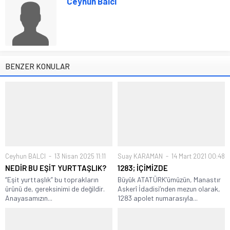
Ceyhun Balcı
BENZER KONULAR
Ceyhun BALCI
13 Nisan 2025 11:11
Suay KARAMAN
14 Mart 2021 00:48
NEDİR BU EŞİT YURTTAŞLIK?
1283; İÇİMİZDE
“Eşit yurttaşlık” bu toprakların
Büyük ATATÜRK’ümüzün, Manastır
ürünü de, gereksinimi de değildir.
Askerî İdadisi’nden mezun olarak,
Anayasamızın...
1283 apolet numarasıyla...