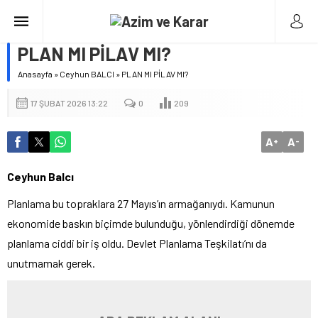
PLAN MI PİLAV MI?
Anasayfa
»
Ceyhun BALCI
»
PLAN MI PİLAV MI?
17 ŞUBAT 2026 13:22
0
209
A
A
+
-
Ceyhun Balcı
Planlama bu topraklara 27 Mayıs’ın armağanıydı. Kamunun
ekonomide baskın biçimde bulunduğu, yönlendirdiği dönemde
planlama ciddi bir iş oldu. Devlet Planlama Teşkilatı’nı da
unutmamak gerek.