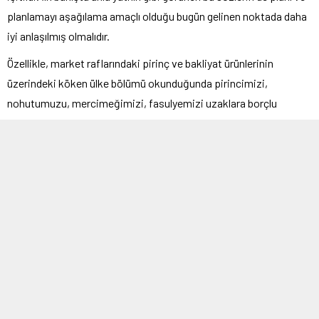
planlamayı aşağılama amaçlı olduğu bugün gelinen noktada daha
iyi anlaşılmış olmalıdır.
Özellikle, market raflarındaki pirinç ve bakliyat ürünlerinin
üzerindeki köken ülke bölümü okunduğunda pirincimizi,
nohutumuzu, mercimeğimizi, fasulyemizi uzaklara borçlu
olduğumuz anlaşılır.
Tüm bunlara karşın plan mı pilav mı diye sormayı sürdürebilenlere
pes demek gerekir.
Sosyalist blokun yıkılmasıyla birlikte hız kazanan vahşi
kapitalizm ortamında plandan, planlamadan söz etmek bir yana
akla getirmek bile dışlanma nedeniydi.
Şimdilerde planlamaya ilişkin gür sesin Çin’den geldiğini
işitiyoruz.