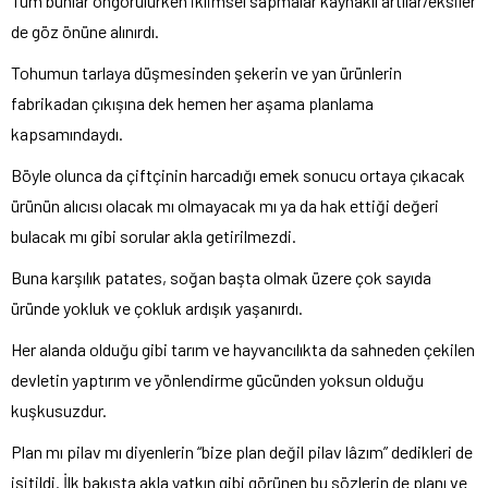
Tüm bunlar öngörülürken iklimsel sapmalar kaynaklı artılar/eksiler
de göz önüne alınırdı.
Tohumun tarlaya düşmesinden şekerin ve yan ürünlerin
fabrikadan çıkışına dek hemen her aşama planlama
kapsamındaydı.
Böyle olunca da çiftçinin harcadığı emek sonucu ortaya çıkacak
ürünün alıcısı olacak mı olmayacak mı ya da hak ettiği değeri
bulacak mı gibi sorular akla getirilmezdi.
Buna karşılık patates, soğan başta olmak üzere çok sayıda
üründe yokluk ve çokluk ardışık yaşanırdı.
Her alanda olduğu gibi tarım ve hayvancılıkta da sahneden çekilen
devletin yaptırım ve yönlendirme gücünden yoksun olduğu
kuşkusuzdur.
Plan mı pilav mı diyenlerin “bize plan değil pilav lâzım” dedikleri de
işitildi. İlk bakışta akla yatkın gibi görünen bu sözlerin de planı ve