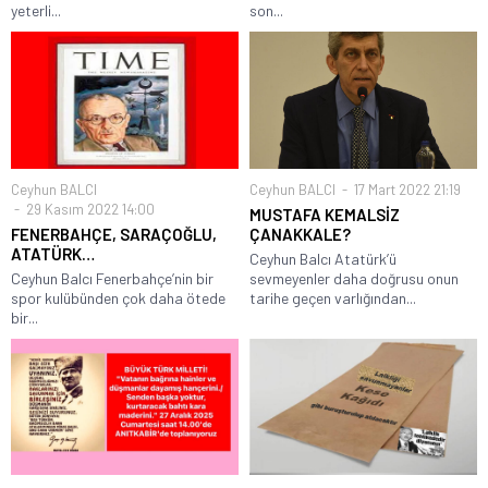
yeterli...
son...
Ceyhun BALCI
Ceyhun BALCI
17 Mart 2022 21:19
29 Kasım 2022 14:00
MUSTAFA KEMALSİZ
FENERBAHÇE, SARAÇOĞLU,
ÇANAKKALE?
ATATÜRK…
Ceyhun Balcı Atatürk’ü
Ceyhun Balcı Fenerbahçe’nin bir
sevmeyenler daha doğrusu onun
spor kulübünden çok daha ötede
tarihe geçen varlığından...
bir...