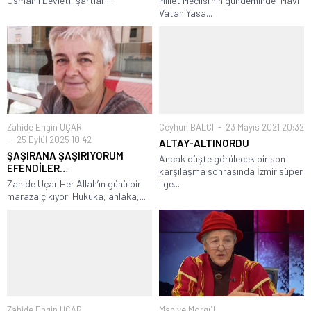
Osmanlı Devleti, şartları...
Millet Meclisi’nin gündeminde “Mavi
Vatan Yasa...
Zahide Engin UÇAR
Ceyhun BALCI
23 Mayıs 2021 20:32
25 Eylül 2025 10:42
ALTAY-ALTINORDU
ŞAŞIRANA ŞAŞIRIYORUM
Ancak düşte görülecek bir son
EFENDİLER…
karşılaşma sonrasında İzmir süper
Zahide Uçar Her Allah’ın günü bir
lige...
maraza çıkıyor. Hukuka, ahlaka,...
Zahide Engin UÇAR
Mahiye Morgül