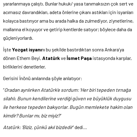
yararlanmaya çalıştı. Bunlar hukuk/ yasa tanımaksızın çok sert ve
acımasız davrandıkları, adeta önlerine çıkanı astıkları için isyanları
kolayca bastırıyor ama bu arada halka da zulmediyor, ziynetlerine,
mallarına el koyuyor ve getirip kentlerde satıyor; böylece daha da
güçleniyorlardı.
İşte
Yozgat isyanı
nı bu şekilde bastırdıktan sonra Ankara’ya
dönen Ethem Beyi,
Atatürk
ve
İsmet Paşa
istasyonda karşılar,
birliklerini denetlerler.
Gerisini İnönü anılarında şöyle anlatıyor:
“
Oradan ayrılırken Atatürk’e sordum: ‘Her biri tepeden tırnağa
silahlı. Bunun kendilerine verdiği güven ve büyüklük duygusu
ile herkese tepeden bakıyorlar. Bugün memlekete hakim olan
kimdir? Bunlar mı, biz miyiz?’
Atatürk: ‘Biziz, çünkü akıl bizdedir
” dedi…