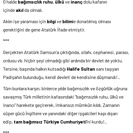
O halde
bağımsızlık ruhu
,
ülkü
ve
inanç
dolu kafanın
içinde
akıl
da olmalı.
Aklın işe yaraması için
bilgi
ve
bilim
le donatılmış olması
gerektiğini de gene Atatürk İfade etmiştir.
***
Gerçekten Atatürk Samsun’a çıktığında, silahı, cephanesi, parası,
ordusu vb. hiçbir şeyi olmadığı gibi ardında bir devlet de yoktu.
Tersine, başında halkın kutsadığı
Halife Sultan
sanı taşıyan
Padişahın bulunduğu, kendi devleti de kendisine düşmandı!..
Tüm bunlara karşın, binlerce yıldır bağımsızlık ve özgürlük uğruna
savaşmış Türk milletinin kafasındaki “bağımsızlık ruhu, ülkü ve
inancı” harekete geçirerek, imkansızı mümkün kıldı. Zamanın
süper gücü İngiltere ve yanındaki diğer işgalcileri kapı dışarı
edip,
tam bağımsız Türkiye Cumhuriyeti’
ni kurdu!..
***