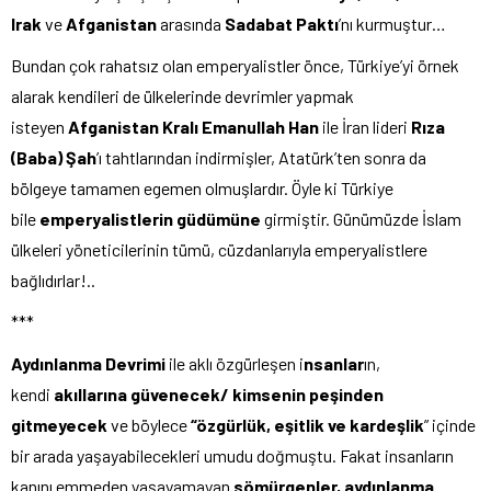
Irak
ve
Afganistan
arasında
Sadabat Paktı
’nı kurmuştur…
Bundan çok rahatsız olan emperyalistler önce, Türkiye’yi örnek
alarak kendileri de ülkelerinde devrimler yapmak
isteyen
Afganistan Kralı Emanullah Han
ile İran lideri
Rıza
(Baba) Şah
’ı tahtlarından indirmişler, Atatürk’ten sonra da
bölgeye tamamen egemen olmuşlardır. Öyle ki Türkiye
bile
emperyalistlerin güdümüne
girmiştir. Günümüzde İslam
ülkeleri yöneticilerinin tümü, cüzdanlarıyla emperyalistlere
bağlıdırlar!..
***
Aydınlanma Devrimi
ile aklı özgürleşen i
nsanlar
ın,
kendi
akıllarına güvenecek/ kimsenin peşinden
gitmeyecek
ve böylece
“özgürlük, eşitlik ve kardeşlik
” içinde
bir arada yaşayabilecekleri umudu doğmuştu. Fakat insanların
kanını emmeden yaşayamayan
sömürgenler,
aydınlanma