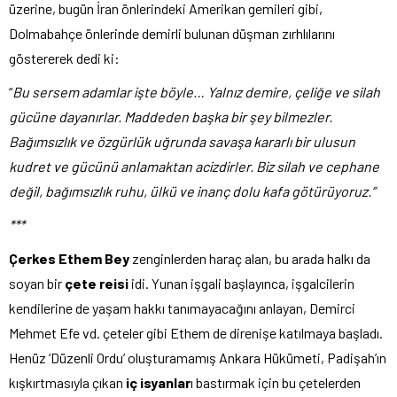
üzerine, bugün İran önlerindeki Amerikan gemileri gibi,
Dolmabahçe önlerinde demirli bulunan düşman zırhlılarını
göstererek dedi ki:
“
Bu sersem adamlar işte böyle… Yalnız demire, çeliğe ve silah
gücüne dayanırlar. Maddeden başka bir şey bilmezler.
Bağımsızlık ve özgürlük uğrunda savaşa kararlı bir ulusun
kudret ve gücünü anlamaktan acizdirler. Biz silah ve cephane
değil, bağımsızlık ruhu, ülkü ve inanç dolu kafa götürüyoruz.”
***
Çerkes Ethem Bey
zenginlerden haraç alan, bu arada halkı da
soyan bir
çete reisi
idi. Yunan işgali başlayınca, işgalcilerin
kendilerine de yaşam hakkı tanımayacağını anlayan, Demirci
Mehmet Efe vd. çeteler gibi Ethem de direnişe katılmaya başladı.
Henüz ‘Düzenli Ordu’ oluşturamamış Ankara Hükümeti, Padişah’ın
kışkırtmasıyla çıkan
iç isyanlar
ı bastırmak için bu çetelerden