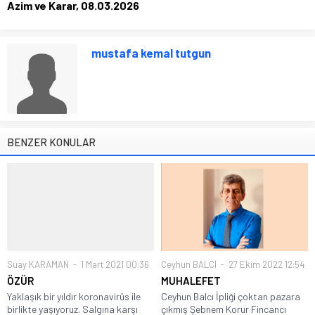
Azim ve Karar, 08.03.2026
mustafa kemal tutgun
BENZER KONULAR
Suay KARAMAN
1 Mart 2021 00:36
Ceyhun BALCI
27 Ekim 2022 12:54
ÖZÜR
MUHALEFET
Yaklaşık bir yıldır koronavirüs ile
Ceyhun Balcı İpliği çoktan pazara
birlikte yaşıyoruz. Salgına karşı
çıkmış Şebnem Korur Fincancı