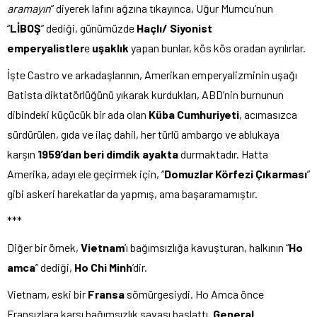
aramayın
” diyerek lafını ağzına tıkayınca, Uğur Mumcu’nun
“
LİBOŞ
” dediği, günümüzde
Haçlı/ Siyonist
emperyalistler
e
uşaklık
yapan bunlar, kös kös oradan ayrılırlar.
İşte Castro ve arkadaşlarının, Amerikan emperyalizminin uşağı
Batista diktatörlüğünü yıkarak kurdukları, ABD’nin burnunun
dibindeki küçücük bir ada olan
Küba Cumhuriyeti
, acımasızca
sürdürülen, gıda ve ilaç dahil, her türlü ambargo ve ablukaya
karşın
1959’dan beri dimdik ayakta
durmaktadır. Hatta
Amerika, adayı ele geçirmek için, “
Domuzlar Körfezi Çıkarması
”
gibi askeri harekatlar da yapmış, ama başaramamıştır.
***
Diğer bir örnek,
Vietnam
’ı bağımsızlığa kavuşturan, halkının “
Ho
amca
” dediği,
Ho Chi Minh
’dir.
Vietnam, eski bir
Fransa
sömürgesiydi. Ho Amca önce
Fransızlara karşı bağımsızlık savaşı başlattı.
General