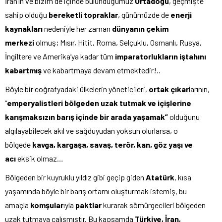
İran’ın ve bizim de içinde bulunduğumuz
Ortadoğu
, geçmişte
sahip olduğu
bereketli topraklar
, günümüzde de
enerji
kaynakları
nedeniyle her zaman
dünyanın çekim
merkezi
olmuş; Mısır, Hitit, Roma, Selçuklu, Osmanlı, Rusya,
İngiltere ve Amerika’ya kadar tüm
imparatorlukların iştahını
kabartmış
ve kabartmaya devam etmektedir!..
Böyle bir coğrafyadaki ülkelerin yöneticileri,
ortak çıkar
larının,
“
emperyalistleri bölgeden uzak tutmak ve içişlerine
karışmaksızın barış içinde bir arada yaşamak”
olduğunu
algılayabilecek akıl ve sağduyudan yoksun olurlarsa, o
bölgede
kavga, kargaşa, savaş, terör, kan, göz yaşı ve
acı
eksik olmaz…
Bölgeden bir kuyruklu yıldız gibi geçip giden
Atatürk
, kısa
yaşamında böyle bir barış ortamı oluşturmak istemiş, bu
amaçla
komşular
ıyla
paktlar
kurarak sömürgecileri bölgeden
uzak tutmaya çalışmıştır. Bu kapsamda
Türkiye, İran,