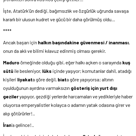
İşte, Atatürk’ün dediği, bağımsızlık ve özgürlük uğrunda savaşa
kararlı bir ulusun kudret ve gücü bir daha görülmüş oldu…
****
Ancak başarı için
halkın başındakine güvenmesi / inanması
,
onun da aklı ve bilimi kılavuz edinmiş olması gerekir.
Maduro
örneğinde olduğu gibi, eğer halkı açken o sarayında
kuş
sütü
ile besleniyor,
lüks
içinde yaşıyor; komutanlar dahil, atadığı
kişileri
liyakat
a göre değil,
biat
a göre yapıyorsa; altının
oyulduğunun ayırdına varmaksızın
gösteriş için yurt dışı
geziler
yapıyor, gezdiği yerlerde harcamaları ve yedikleriyle haber
oluyorsa emperyalistler kolayca o adamın yatak odasına girer ve
alıp götürürler!..
İran
’a gelince!..