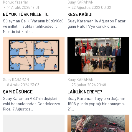
Konuk Yazarlar
Suay KARAMAN
14 Aralık 2025 19:01
22 Ağustos 2022 00:02
BÜYÜK TÜRK MİLLETİ!..
KESE KAĞIDI
Süleyman Çelik “Vatanın bütünlüğü
Suay Karaman 14 Ağustos Pazar
ve milletin istiklali tehlikededir.
günü Halk TV’ye konuk olan...
Milletin istiklalini,...
Suay KARAMAN
Suay KARAMAN
8 Aralık 2024 23:03
25 Şubat 2024 20:49
ŞAM DÜŞÜNCE
LAİKLİK NEREYE?
Suay Karaman ABD’nin dışişleri
Suay Karaman Tayyip Erdoğan’ın
eski bakanlarından Condoleezza
1996 yılında yaptığı bir konuşma,
Rice, 7 Ağustos...
21...