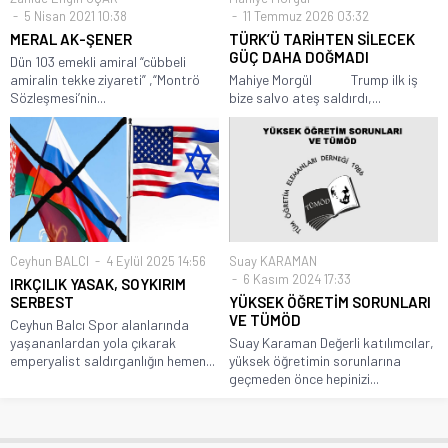
5 Nisan 2021 10:38
11 Temmuz 2026 03:32
MERAL AK-ŞENER
TÜRK’Ü TARİHTEN SİLECEK
GÜÇ DAHA DOĞMADI
Dün 103 emekli amiral “cübbeli
amiralin tekke ziyareti” ,“Montrö
Mahiye Morgül Trump ilk iş
Sözleşmesi’nin...
bize salvo ateş saldırdı,...
Ceyhun BALCI
4 Eylül 2025 14:56
Suay KARAMAN
6 Kasım 2024 17:33
IRKÇILIK YASAK, SOYKIRIM
SERBEST
YÜKSEK ÖĞRETİM SORUNLARI
VE TÜMÖD
Ceyhun Balcı Spor alanlarında
yaşananlardan yola çıkarak
Suay Karaman Değerli katılımcılar,
emperyalist saldırganlığın hemen...
yüksek öğretimin sorunlarına
geçmeden önce hepinizi...