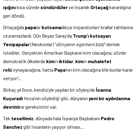
ışığını
kısa sürede
söndürdüler
ve insanlık
Ortaçağ
karanlığına
geri döndü.
Ortaçağda
papa
lar
kutsama
dıkça imparatorlar/ krallar tahtlarına
oturamazlardı. Dün Beyaz Saray’da
Trump’ı kutsayan
Yenipapalar
(Neokonlar) “
dünyanın egemeni biziz
” demek
istediler. Gerçekten Amerikan Başkanın kim olacağına, sözde
demokratik ülkelerde
kim
in
iktidar
,
kim
in
muhalefet
rolü
oynayacağına, hatta
Papa
’nın kim olacağına bile bunlar karar
veriyor!..
Birkaç yıl önce, kendisiyle yapılan bir söyleşide
İoanna
Kuçuradi
Hoca’nın söylediği gibi, dünyanın
yeni bir aydınlanma
devrimi
ne gereksinimi var.
Tek
tesellimiz
, dünyada hala İspanya Başbakanı
Pedro
Sanchez
gibi insanların yaşıyor olması…