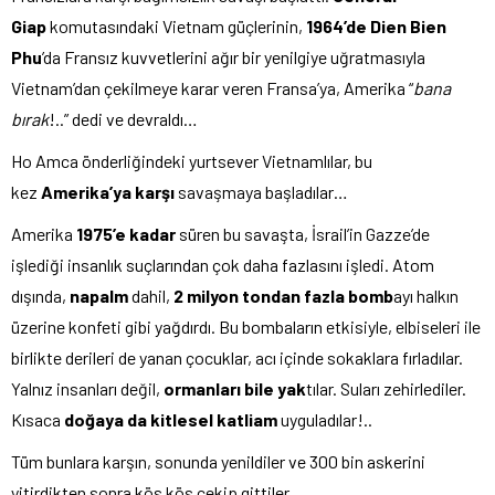
Giap
komutasındaki Vietnam güçlerinin,
1964’de Dien Bien
Phu
’da Fransız kuvvetlerini ağır bir yenilgiye uğratmasıyla
Vietnam’dan çekilmeye karar veren Fransa’ya, Amerika “
bana
bırak
!..” dedi ve devraldı…
Ho Amca önderliğindeki yurtsever Vietnamlılar, bu
kez
Amerika’ya karşı
savaşmaya başladılar…
Amerika
1975’e kadar
süren bu savaşta, İsrail’in Gazze’de
işlediği insanlık suçlarından çok daha fazlasını işledi. Atom
dışında,
napalm
dahil,
2 milyon tondan fazla bomb
ayı halkın
üzerine konfeti gibi yağdırdı. Bu bombaların etkisiyle, elbiseleri ile
birlikte derileri de yanan çocuklar, acı içinde sokaklara fırladılar.
Yalnız insanları değil,
ormanları bile yak
tılar. Suları zehirlediler.
Kısaca
doğaya da kitlesel katliam
uyguladılar!..
Tüm bunlara karşın, sonunda yenildiler ve 300 bin askerini
yitirdikten sonra kös kös çekip gittiler…