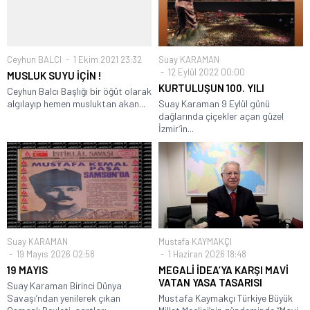
Ceyhun BALCI
1 Ekim 2021 23:32
Suay KARAMAN
12 Eylül 2022 00:00
MUSLUK SUYU İÇİN !
KURTULUŞUN 100. YILI
Ceyhun Balcı Başlığı bir öğüt olarak
algılayıp hemen musluktan akan...
Suay Karaman 9 Eylül günü
dağlarında çiçekler açan güzel
İzmir’in...
Suay KARAMAN
Mustafa KAYMAKÇI
19 Mayıs 2026 02:58
1 Haziran 2026 18:48
19 MAYIS
MEGALİ İDEA’YA KARŞI MAVİ
VATAN YASA TASARISI
Suay Karaman Birinci Dünya
Savaşı’ndan yenilerek çıkan
Mustafa Kaymakçı Türkiye Büyük