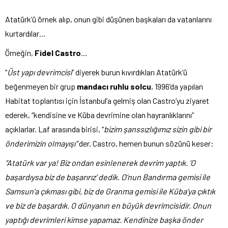
Atatürk’ü örnek alıp, onun gibi düşünen başkaları da vatanlarını
kurtardılar…
Örneğin,
Fidel Castro
…
“
Üst yapı devrimcisi
” diyerek burun kıvırdıkları Atatürk’ü
beğenmeyen bir grup
mandacı ruhlu solcu
, 1996’da yapılan
Habitat toplantısı için İstanbul’a gelmiş olan Castro’yu ziyaret
ederek, “kendisine ve Küba devrimine olan hayranlıklarını”
açıklarlar. Laf arasında birisi, “
bizim şanssızlığımız sizin gibi bir
önderimizin olmayışı”
der. Castro, hemen bunun sözünü keser:
“Atatürk var ya! Biz ondan esinlenerek devrim yaptık. ‘O
başardıysa biz de başarırız’ dedik. O’nun Bandırma gemisi ile
Samsun’a çıkması gibi, biz de Granma gemisi ile Küba’ya çıktık
ve biz de başardık. O dünyanın en büyük devrimcisidir. Onun
yaptığı devrimleri kimse yapamaz. Kendinize başka önder