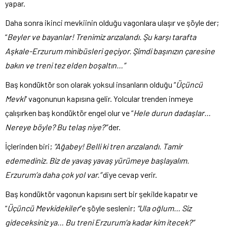
yapar.
Daha sonra ikinci mevkiinin olduğu vagonlara ulaşır ve şöyle der;
“
Beyler ve bayanlar! Trenimiz arızalandı. Şu karşı tarafta
Aşkale-Erzurum minibüsleri geçiyor. Şimdi başınızın çaresine
bakın ve treni tez elden boşaltın…”
Baş kondüktör son olarak yoksul insanların olduğu “
Üçüncü
Mevki
” vagonunun kapısına gelir. Yolcular trenden inmeye
çalışırken baş kondüktör engel olur ve “
Hele durun dadaşlar…
Nereye böyle? Bu telaş niye?”
der.
İçlerinden biri;
“Ağabey! Belli ki tren arızalandı. Tamir
edemediniz. Biz de yavaş yavaş yürümeye başlayalım.
Erzurum’a daha çok yol var.”
diye cevap verir.
Baş kondüktör vagonun kapısını sert bir şekilde kapatır ve
“
Üçüncü Mevkidekiler
”e şöyle seslenir;
“Ula oğlum… Siz
gideceksiniz ya… Bu treni Erzurum’a kadar kim itecek?”