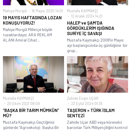
Mahiye Morgül
16 Mayıs 2025 14:01
Mustafa KAYMAKÇI
12 Aralık 2024 14:21
19 MAYIS HAFTASINDA LOZAN
KONUŞUYORUZ!
HALEP ve ŞAM’DA
GÖRDÜKLERİM IŞIĞINDA
Mahiye Morgül Milletçe büyük
SURİYE İÇ SAVAŞI
tuzaklardayız. ARA REKLAM
ALANI Amiral Cihat...
Mustafa Kaymakçı 2008’in Mayıs
ayı başlangıcında üç günlüğüne bir
grup...
Mustafa KAYMAKÇI
Zahide Engin UÇAR
20 Ekim 2021 08:09
23 Eylül 2024 01:35
“BAŞKA BİR TARIM MÜMKÜN”
TAŞERON = TÜRK İSLAM
MÜ?
SENTEZİ
Mustafa Kaymakçı Geçtiğimiz
Zahide Uçar ABD veya küreselci
günlerde “Agroekoloji: Başka Bir
baronlar Türk Milliyetçiliğini kontrol