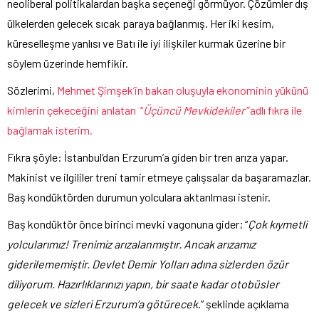
neoliberal politikalardan başka seçeneği görmüyor. Çözümler dış
ülkelerden gelecek sıcak paraya bağlanmış. Her iki kesim,
küreselleşme yanlısı ve Batı ile iyi ilişkiler kurmak üzerine bir
söylem üzerinde hemfikir.
Sözlerimi,
Mehmet Şimşek’in bakan oluşuyla ekonominin yükünü
kimlerin çekeceğini anlatan “
Üçüncü Mevkidekiler”
adlı fıkra ile
bağlamak isterim.
Fıkra şöyle: İstanbul’dan Erzurum’a giden bir tren arıza yapar.
Makinist ve ilgililer treni tamir etmeye çalışsalar da başaramazlar.
Baş kondüktörden durumun yolculara aktarılması istenir.
Baş kondüktör önce birinci mevki vagonuna gider; “
Çok kıymetli
yolcularımız! Trenimiz arızalanmıştır. Ancak arızamız
giderilememiştir. Devlet Demir Yolları adına sizlerden özür
diliyorum. Hazırlıklarınızı yapın, bir saate kadar otobüsler
gelecek ve sizleri Erzurum’a götürecek
.” şeklinde açıklama