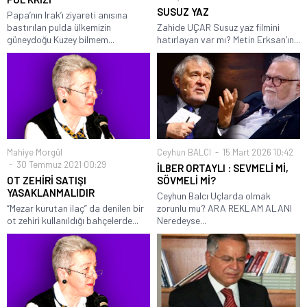
SUSUZ YAZ
Papa’nın Irak’ı ziyareti anısına
bastırılan pulda ülkemizin
Zahide UÇAR Susuz yaz filmini
güneydoğu Kuzey bilmem...
hatırlayan var mı? Metin Erksan’ın...
Mahiye Morgül
Ceyhun BALCI
15 Mart 2026 10:42
30 Temmuz 2021 00:29
İLBER ORTAYLI : SEVMELİ Mİ,
OT ZEHİRİ SATIŞI
SÖVMELİ Mİ?
YASAKLANMALIDIR
Ceyhun Balcı Uçlarda olmak
“Mezar kurutan ilaç” da denilen bir
zorunlu mu? ARA REKLAM ALANI
ot zehiri kullanıldığı bahçelerde...
Neredeyse...