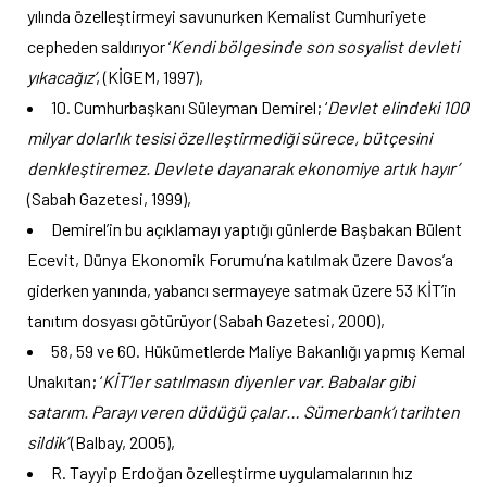
yılında özelleştirmeyi savunurken Kemalist Cumhuriyete
cepheden saldırıyor ‘
Kendi bölgesinde son sosyalist devleti
yıkacağız’
, (KİGEM, 1997),
10. Cumhurbaşkanı Süleyman Demirel; ‘
Devlet elindeki 100
milyar dolarlık tesisi özelleştirmediği sürece, bütçesini
denkleştiremez. Devlete dayanarak ekonomiye artık hayır’
(Sabah Gazetesi, 1999),
Demirel’in bu açıklamayı yaptığı günlerde Başbakan Bülent
Ecevit, Dünya Ekonomik Forumu’na katılmak üzere Davos’a
giderken yanında, yabancı sermayeye satmak üzere 53 KİT’in
tanıtım dosyası götürüyor (Sabah Gazetesi, 2000),
58, 59 ve 60. Hükümetlerde Maliye Bakanlığı yapmış Kemal
Unakıtan; ‘
KİT’ler satılmasın diyenler var. Babalar gibi
satarım. Parayı veren düdüğü çalar… Sümerbank’ı tarihten
sildik’
(Balbay, 2005),
R. Tayyip Erdoğan özelleştirme uygulamalarının hız