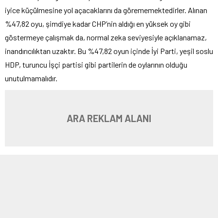
iyice küçülmesine yol açacaklarını da görememektedirler. Alınan
%47,82 oyu, şimdiye kadar CHP’nin aldığı en yüksek oy gibi
göstermeye çalışmak da, normal zeka seviyesiyle açıklanamaz,
inandırıcılıktan uzaktır. Bu %47,82 oyun içinde İyi Parti, yeşil soslu
HDP, turuncu İşçi partisi gibi partilerin de oylarının olduğu
unutulmamalıdır.
ARA REKLAM ALANI
2018 cumhurbaşkanlığı seçiminde Muharrem İnce %30,64, Meral
Akşener %7,29, Selahattin Demirtaş %8,40, Temel
Karamollaoğlu %0,89 oranında oy almıştı; toplam oy oranı ise
%47,41 olmuştu. Tayyip Erdoğan ise %52,59 oranında oy almıştı.
2023 seçiminde, önceki seçime göre millet ittifakının aldığı oy