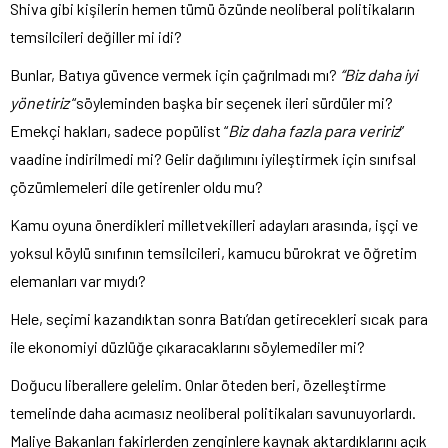
Shiva gibi kişilerin hemen tümü özünde neoliberal politikaların
temsilcileri değiller mi idi?
Bunlar, Batıya güvence vermek için çağrılmadı mı?
“Biz daha iyi
yönetiriz
“söyleminden başka bir seçenek ileri sürdüler mi?
Emekçi hakları, sadece popülist “
Biz daha fazla para veririz
”
vaadine indirilmedi mi? Gelir dağılımını iyileştirmek için sınıfsal
çözümlemeleri dile getirenler oldu mu?
Kamu oyuna önerdikleri milletvekilleri adayları arasında, işçi ve
yoksul köylü sınıfının temsilcileri, kamucu bürokrat ve öğretim
elemanları var mıydı?
Hele, seçimi kazandıktan sonra Batı’dan getirecekleri sıcak para
ile ekonomiyi düzlüğe çıkaracaklarını söylemediler mi?
Doğucu liberallere gelelim. Onlar öteden beri, özelleştirme
temelinde daha acımasız neoliberal politikaları savunuyorlardı.
Maliye Bakanları fakirlerden zenginlere kaynak aktardıklarını açık