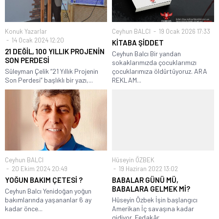
Konuk Yazarlar
Ceyhun BALCI
19 Ocak 2026 17:33
14 Ocak 2024 12:20
KİTABA ŞİDDET
21 DEĞİL, 100 YILLIK PROJENİN
Ceyhun Balcı Bir yandan
SON PERDESİ
sokaklarımızda çocuklarımızı
Süleyman Çelik “21 Yıllık Projenin
çocuklarımıza öldürtüyoruz. ARA
Son Perdesi” başlıklı bir yazı,...
REKLAM...
Ceyhun BALCI
Hüseyin ÖZBEK
20 Ekim 2024 20:49
19 Haziran 2022 13:02
YOĞUN BAKIM ÇETESİ ?
BABALAR GÜNÜ MÜ,
BABALARA GELMEK Mİ?
Ceyhun Balcı Yenidoğan yoğun
bakımlarında yaşananlar 6 ay
Hüseyin Özbek İşin başlangıcı
kadar önce...
Amerikan İç savaşına kadar
gidiyor. Fedakâr...