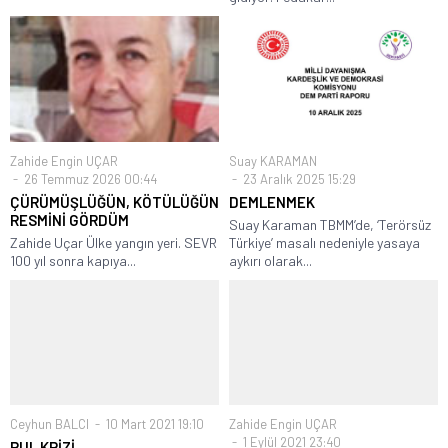
Zahide Engin UÇAR
Suay KARAMAN
26 Temmuz 2026 00:44
23 Aralık 2025 15:29
ÇÜRÜMÜŞLÜĞÜN, KÖTÜLÜĞÜN
DEMLENMEK
RESMİNİ GÖRDÜM
Suay Karaman TBMM’de, ‘Terörsüz
Zahide Uçar Ülke yangın yeri. SEVR
Türkiye’ masalı nedeniyle yasaya
100 yıl sonra kapıya...
aykırı olarak...
Ceyhun BALCI
10 Mart 2021 19:10
Zahide Engin UÇAR
1 Eylül 2021 23:40
PUL KRİZİ