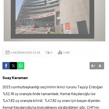
4 HAZIRAN 2023 23:28
0
1.498
A
A
+
-
Suay Karaman
2023 cumhurbaşkanlığı seçiminin ikinci turunu Tayyip Erdoğan
%52,18 oy oranıyla önde tamamladı; Kemal Kılıçdaroğlu ise
%47,82 oy oranıyla bitirdi. %47,82 oy oranı için başarı diyenler,
Kemal Kılıçdaroğlu’na biatçılıklarını sürdürdükleri gibi, CHP’nin