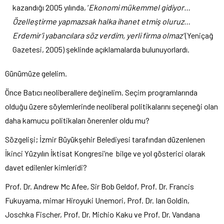
kazandığı 2005 yılında, ‘
Ekonomi mükemmel gidiyor…
Özelleştirme yapmazsak halka ihanet etmiş oluruz…
Erdemir’i yabancılara söz verdim, yerli firma olmaz’
(Yeniçağ
Gazetesi, 2005) şeklinde açıklamalarda bulunuyorlardı.
Günümüze gelelim.
Önce Batıcı neoliberallere değinelim. Seçim programlarında
olduğu üzere söylemlerinde neoliberal politikalarını seçeneği olan
daha kamucu politikaları önerenler oldu mu?
Sözgelişi; İzmir Büyükşehir Belediyesi tarafından düzenlenen
İkinci Yüzyılın İktisat Kongresi’ne bilge ve yol gösterici olarak
davet edilenler kimleridi?
Prof. Dr. Andrew Mc Afee, Sir Bob Geldof, Prof. Dr. Francis
Fukuyama, mimar Hiroyuki Unemori, Prof. Dr. Ian Goldin,
Joschka Fischer, Prof. Dr. Michio Kaku ve Prof. Dr. Vandana