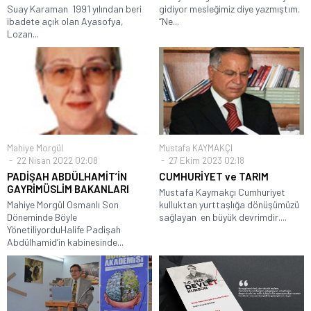
Suay Karaman 1991 yılından beri
gidiyor mesleğimiz diye yazmıştım.
ibadete açık olan Ayasofya,
“Ne...
Lozan...
Mahiye Morgül
Mustafa KAYMAKÇI
22 Nisan 2022 02:08
27 Ekim 2023 02:18
PADİŞAH ABDÜLHAMİT’İN
CUMHURİYET ve TARIM
GAYRİMÜSLİM BAKANLARI
Mustafa Kaymakçı Cumhuriyet
Mahiye Morgül Osmanlı Son
kulluktan yurttaşlığa dönüşümüzü
Döneminde Böyle
sağlayan en büyük devrimdir....
YönetiliyorduHalife Padişah
Abdülhamid’in kabinesinde...