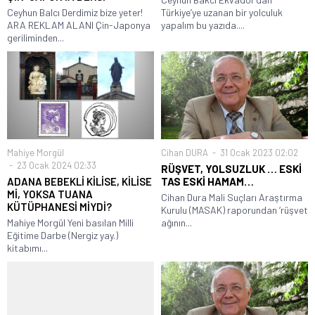
Ceyhun Balcı Derdimiz bize yeter!
Türkiye’ye uzanan bir yolculuk
ARA REKLAM ALANI Çin-Japonya
yapalım bu yazıda....
geriliminden...
Mahiye Morgül
Cihan DURA
31 Ocak 2023 02:02
23 Ocak 2024 02:33
RÜŞVET, YOLSUZLUK … ESKİ
ADANA BEBEKLİ KİLİSE, KİLİSE
TAS ESKİ HAMAM…
Mİ, YOKSA TUANA
Cihan Dura Mali Suçları Araştırma
KÜTÜPHANESİ MİYDİ?
Kurulu (MASAK) raporundan ‘rüşvet
Mahiye Morgül Yeni basılan Milli
ağının...
Eğitime Darbe (Nergiz yay.)
kitabımı...