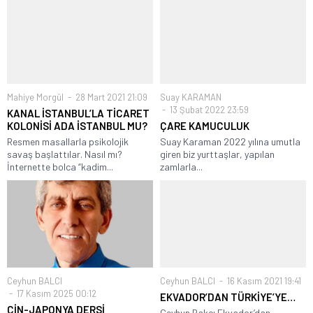
Mahiye Morgül
28 Mart 2021 21:09
Suay KARAMAN
13 Şubat 2022 23:59
KANAL İSTANBUL’LA TİCARET
KOLONİSİ ADA İSTANBUL MU?
ÇARE KAMUCULUK
Resmen masallarla psikolojik
Suay Karaman 2022 yılına umutla
savaş başlattılar. Nasıl mı?
giren biz yurttaşlar, yapılan
İnternette bolca “kadim...
zamlarla...
Ceyhun BALCI
Ceyhun BALCI
16 Kasım 2021 19:41
17 Kasım 2025 00:12
EKVADOR’DAN TÜRKİYE’YE…
ÇİN-JAPONYA DERSİ
Ceyhun Bakcı Ekvador’dan