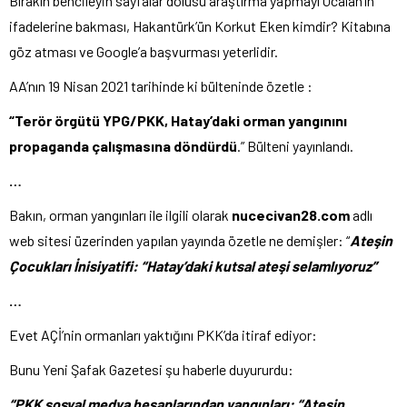
Bırakın bencileyin sayfalar dolusu araştırma yapmayı Öcalan’ın
ifadelerine bakması, Hakantürk’ün Korkut Eken kimdir? Kitabına
göz atması ve Google’a başvurması yeterlidir.
AA’nın 19 Nisan 2021 tarihinde ki bülteninde özetle :
“Terör örgütü YPG/PKK, Hatay’daki orman yangınını
propaganda çalışmasına döndürdü
.” Bülteni yayınlandı.
…
Bakın, orman yangınları ile ilgili olarak
nucecivan28.com
adlı
web sitesi üzerinden yapılan yayında özetle ne demişler: “
Ateşin
Çocukları İnisiyatifi: “Hatay’daki kutsal ateşi selamlıyoruz”
…
Evet AÇİ’nin ormanları yaktığını PKK’da itiraf ediyor:
Bunu Yeni Şafak Gazetesi şu haberle duyururdu:
“PKK sosyal medya hesaplarından yangınları: “Ateşin