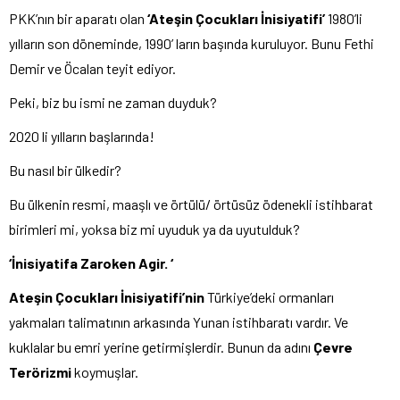
PKK’nın bir aparatı olan
‘Ateşin Çocukları İnisiyatifi’
1980’li
yılların son döneminde, 1990’ ların başında kuruluyor. Bunu Fethi
Demir ve Öcalan teyit ediyor.
Peki, biz bu ismi ne zaman duyduk?
2020 li yılların başlarında!
Bu nasıl bir ülkedir?
Bu ülkenin resmi, maaşlı ve örtülü/ örtüsüz ödenekli istihbarat
birimleri mi, yoksa biz mi uyuduk ya da uyutulduk?
‘İnisiyatifa Zaroken Agir. ‘
Ateşin Çocukları İnisiyatifi’nin
Türkiye’deki ormanları
yakmaları talimatının arkasında Yunan istihbaratı vardır. Ve
kuklalar bu emri yerine getirmişlerdir. Bunun da adını
Çevre
Terörizmi
koymuşlar.