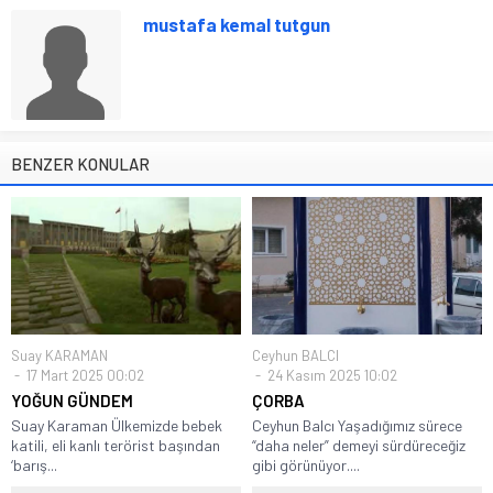
mustafa kemal tutgun
BENZER KONULAR
Suay KARAMAN
Ceyhun BALCI
17 Mart 2025 00:02
24 Kasım 2025 10:02
YOĞUN GÜNDEM
ÇORBA
Suay Karaman Ülkemizde bebek
Ceyhun Balcı Yaşadığımız sürece
katili, eli kanlı terörist başından
“daha neler” demeyi sürdüreceğiz
‘barış...
gibi görünüyor....