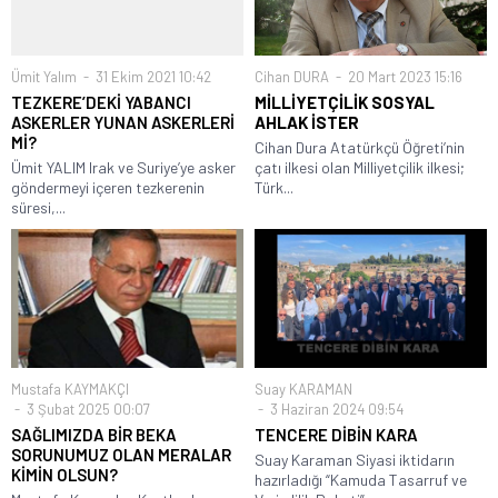
Ümit Yalım
31 Ekim 2021 10:42
Cihan DURA
20 Mart 2023 15:16
TEZKERE’DEKİ YABANCI
MİLLİYETÇİLİK SOSYAL
ASKERLER YUNAN ASKERLERİ
AHLAK İSTER
Mİ?
Cihan Dura Atatürkçü Öğreti’nin
Ümit YALIM Irak ve Suriye’ye asker
çatı ilkesi olan Milliyetçilik ilkesi;
göndermeyi içeren tezkerenin
Türk...
süresi,...
Mustafa KAYMAKÇI
Suay KARAMAN
3 Şubat 2025 00:07
3 Haziran 2024 09:54
SAĞLIMIZDA BİR BEKA
TENCERE DİBİN KARA
SORUNUMUZ OLAN MERALAR
Suay Karaman Siyasi iktidarın
KİMİN OLSUN?
hazırladığı “Kamuda Tasarruf ve