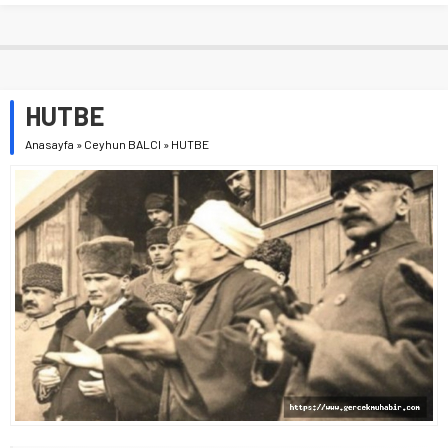
HUTBE
Anasayfa
»
Ceyhun BALCI
»
HUTBE