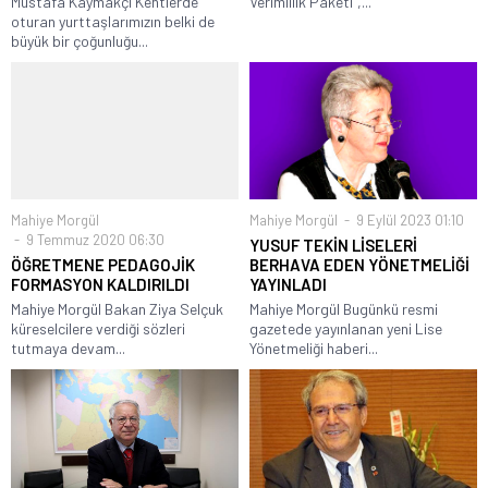
Mustafa Kaymakçı Kentlerde
Verimlilik Paketi”,...
oturan yurttaşlarımızın belki de
büyük bir çoğunluğu...
Mahiye Morgül
Mahiye Morgül
9 Eylül 2023 01:10
9 Temmuz 2020 06:30
YUSUF TEKİN LİSELERİ
ÖĞRETMENE PEDAGOJİK
BERHAVA EDEN YÖNETMELİĞİ
FORMASYON KALDIRILDI
YAYINLADI
Mahiye Morgül Bakan Ziya Selçuk
Mahiye Morgül Bugünkü resmi
küreselcilere verdiği sözleri
gazetede yayınlanan yeni Lise
tutmaya devam...
Yönetmeliği haberi...