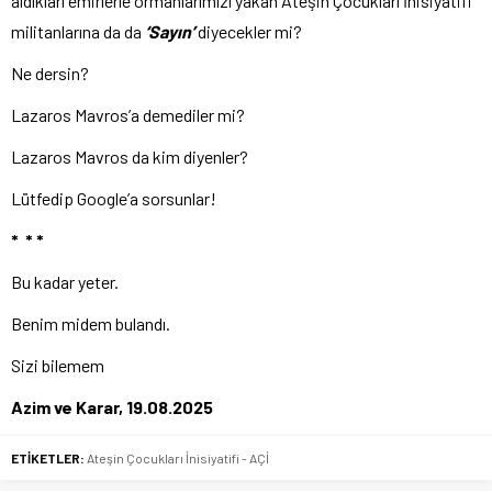
aldıkları emirlerle ormanlarımızı yakan Ateşin Çocukları İnisiyatifi
militanlarına da da
‘Sayın’
diyecekler mi?
Ne dersin?
Lazaros Mavros’a demediler mi?
Lazaros Mavros da kim diyenler?
Lütfedip Google’a sorsunlar!
* * *
Bu kadar yeter.
Benim midem bulandı.
Sizi bilemem
Azim ve Karar, 19.08.2025
ETİKETLER:
Ateşin Çocukları İnisiyatifi - AÇİ