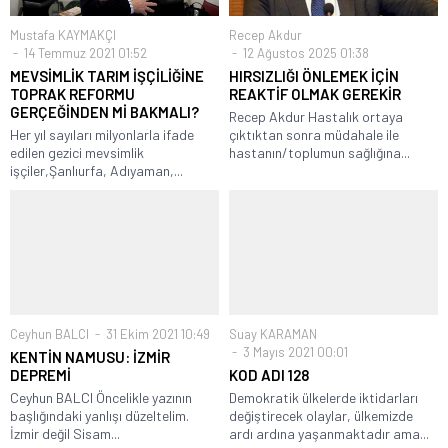
Mustafa KAYMAKÇI
Recep Akdur
14 Temmuz 2021 01:52
12 Ağustos 2025 01:38
MEVSİMLİK TARIM İŞÇİLİĞİNE
HIRSIZLIĞI ÖNLEMEK İÇİN
TOPRAK REFORMU
REAKTİF OLMAK GEREKİR
GERÇEĞİNDEN Mİ BAKMALI?
Recep Akdur Hastalık ortaya
Her yıl sayıları milyonlarla ifade
çıktıktan sonra müdahale ile
edilen gezici mevsimlik
hastanın/toplumun sağlığına...
işçiler,Şanlıurfa, Adıyaman,...
Ceyhun BALCI
31 Ekim 2021 10:49
Suay KARAMAN
3 Mayıs 2021 00:01
KENTİN NAMUSU: İZMİR
DEPREMİ
KOD ADI 128
Ceyhun BALCI Öncelikle yazının
Demokratik ülkelerde iktidarları
başlığındaki yanlışı düzeltelim.
değiştirecek olaylar, ülkemizde
İzmir değil Sisam...
ardı ardına yaşanmaktadır ama...