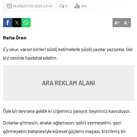
19 AĞUSTOS 2025 23:47
0
362
A
A
+
-
Reha Ören
Ey okur, varsın birileri süslü kelimelerle püslü yazılar yazsınlar. Gel
biz seninle hasbıhal edelim.
ARA REKLAM ALANI
Öyle bir devrana geldik ki ciğerimiz yanıyor, beynimiz kavruluyor.
Dolarlar gitmesin, analar ağlamasın, şehit vermeyelim, gazi
görmeyelim bahanesiyle küresel güçlerin maşası, bitirilmiş bir