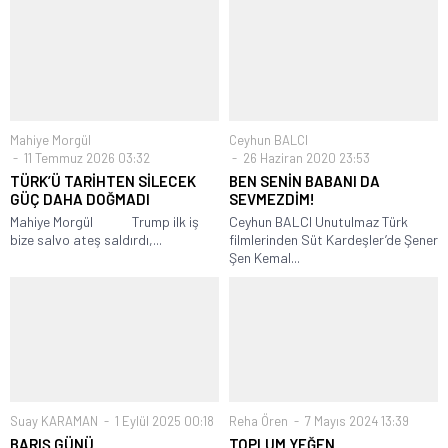
Mahiye Morgül
Ceyhun BALCI
11 Temmuz 2026 03:32
26 Haziran 2020 23:53
TÜRK’Ü TARİHTEN SİLECEK
BEN SENİN BABANI DA
GÜÇ DAHA DOĞMADI
SEVMEZDİM!
Mahiye Morgül Trump ilk iş
Ceyhun BALCI Unutulmaz Türk
bize salvo ateş saldırdı,...
filmlerinden Süt Kardeşler’de Şener
Şen Kemal...
Suay KARAMAN
1 Eylül 2025 00:18
Reha Ören
7 Mayıs 2024 13:39
BARIŞ GÜNÜ
TOPLUM YEĞEN