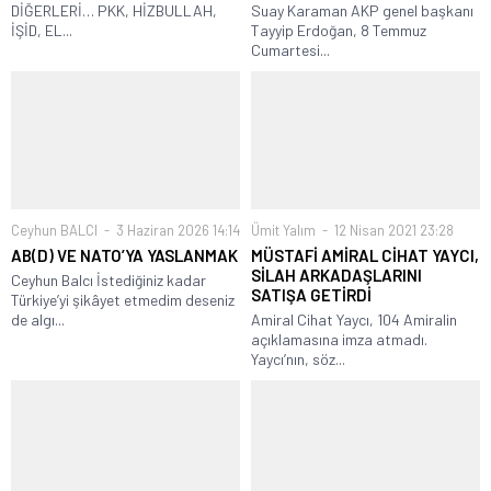
DİĞERLERİ… PKK, HİZBULLAH,
Suay Karaman AKP genel başkanı
İŞİD, EL...
Tayyip Erdoğan, 8 Temmuz
Cumartesi...
Ceyhun BALCI
3 Haziran 2026 14:14
Ümit Yalım
12 Nisan 2021 23:28
AB(D) VE NATO’YA YASLANMAK
MÜSTAFİ AMİRAL CİHAT YAYCI,
SİLAH ARKADAŞLARINI
Ceyhun Balcı İstediğiniz kadar
SATIŞA GETİRDİ
Türkiye’yi şikâyet etmedim deseniz
de algı...
Amiral Cihat Yaycı, 104 Amiralin
açıklamasına imza atmadı.
Yaycı’nın, söz...