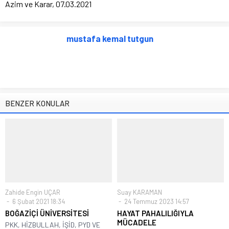
Azim ve Karar, 07.03.2021
mustafa kemal tutgun
BENZER KONULAR
Zahide Engin UÇAR
Suay KARAMAN
6 Şubat 2021 18:34
24 Temmuz 2023 14:57
BOĞAZİÇİ ÜNİVERSİTESİ
HAYAT PAHALILIĞIYLA
MÜCADELE
PKK, HİZBULLAH, İŞİD, PYD VE