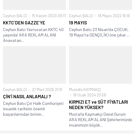
Ceyhun BALCI
15 Kasım 2023 09:17
Ceyhun BALCI
18 Mayıs 2022 16:16
KKTC’DEN GAZZE’YE
19 MAYIS
Ceyhun Balcı Yavruvatan KKTC 40
Ceyhun Balcı 23 Nisan’da ÇOCUK,
yaşında! ARA REKLAM ALANI
19 Mayıs’ta GENÇ(LİK) öne çıkar....
Anavatan...
Ceyhun BALCI
27 Mart 2026 21:15
Mustafa KAYMAKÇI
18 Ocak 2024 23:58
ÇİN’İ NASIL ANLAMALI ?
KIRMIZI ET ve SÜT FİYATLARI
Ceyhun Balcı Çin Halk Cumhuriyeti
NEDEN YÜKSEK?
insanlık tarihinin önemli
başarılarından birinin...
Mustafa Kaymakçı Genel Durum
ARA REKLAM ALANI Şehirlerimizde
insanımızın büyük...