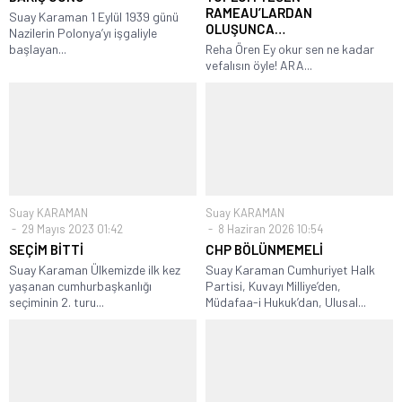
RAMEAU’LARDAN
Suay Karaman 1 Eylül 1939 günü
OLUŞUNCA…
Nazilerin Polonya’yı işgaliyle
başlayan...
Reha Ören Ey okur sen ne kadar
vefalısın öyle! ARA...
Suay KARAMAN
Suay KARAMAN
29 Mayıs 2023 01:42
8 Haziran 2026 10:54
SEÇİM BİTTİ
CHP BÖLÜNMEMELİ
Suay Karaman Ülkemizde ilk kez
Suay Karaman Cumhuriyet Halk
yaşanan cumhurbaşkanlığı
Partisi, Kuvayı Milliye’den,
seçiminin 2. turu...
Müdafaa-i Hukuk’dan, Ulusal...