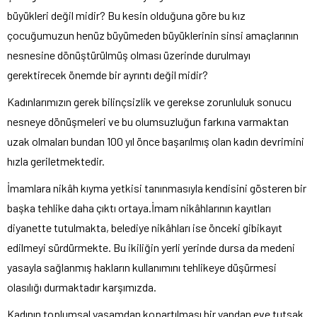
büyükleri değil midir? Bu kesin olduğuna göre bu kız
çocuğumuzun henüz büyümeden büyüklerinin sinsi amaçlarının
nesnesine dönüştürülmüş olması üzerinde durulmayı
gerektirecek önemde bir ayrıntı değil midir?
Kadınlarımızın gerek bilinçsizlik ve gerekse zorunluluk sonucu
nesneye dönüşmeleri ve bu olumsuzluğun farkına varmaktan
uzak olmaları bundan 100 yıl önce başarılmış olan kadın devrimini
hızla geriletmektedir.
İmamlara nikâh kıyma yetkisi tanınmasıyla kendisini gösteren bir
başka tehlike daha çıktı ortaya.İmam nikâhlarının kayıtları
diyanette tutulmakta, belediye nikâhları ise önceki gibikayıt
edilmeyi sürdürmekte. Bu ikiliğin yerli yerinde dursa da medeni
yasayla sağlanmış hakların kullanımını tehlikeye düşürmesi
olasılığı durmaktadır karşımızda.
Kadının toplumsal yaşamdan kopartılması bir yandan eve tutsak