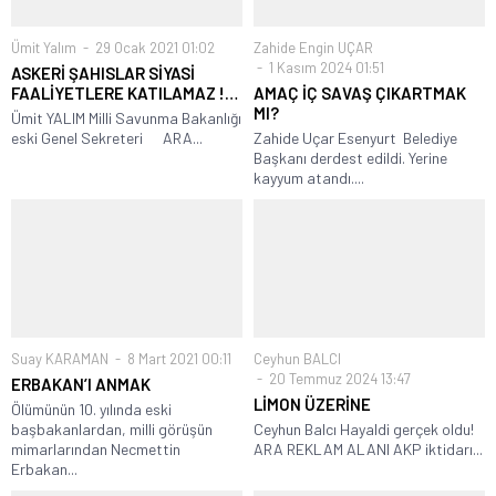
Ümit Yalım
29 Ocak 2021 01:02
Zahide Engin UÇAR
1 Kasım 2024 01:51
ASKERİ ŞAHISLAR SİYASİ
FAALİYETLERE KATILAMAZ !…
AMAÇ İÇ SAVAŞ ÇIKARTMAK
MI?
Ümit YALIM Milli Savunma Bakanlığı
eski Genel Sekreteri ARA...
Zahide Uçar Esenyurt Belediye
Başkanı derdest edildi. Yerine
kayyum atandı....
Suay KARAMAN
8 Mart 2021 00:11
Ceyhun BALCI
20 Temmuz 2024 13:47
ERBAKAN’I ANMAK
LİMON ÜZERİNE
Ölümünün 10. yılında eski
başbakanlardan, milli görüşün
Ceyhun Balcı Hayaldi gerçek oldu!
mimarlarından Necmettin
ARA REKLAM ALANI AKP iktidarı...
Erbakan...