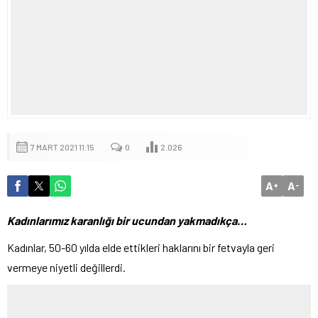
7 MART 2021 11:15
0
2.026
A
A
+
-
Kadınlarımız karanlığı bir ucundan yakmadıkça…
Kadınlar, 50-60 yılda elde ettikleri haklarını bir fetvayla geri
vermeye niyetli değillerdi.