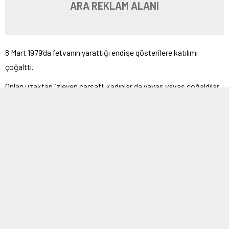
ARA REKLAM ALANI
8 Mart 1979’da fetvanın yarattığı endişe gösterilere katılımı
çoğalttı.
Onları uzaktan izleyen çarşaflı kadınlar da yavaş yavaş çoğaldılar,
çevrelerine yaklaştılar.
Göstericiler kuşkulanmadılar. Birden kısa sakallı, silahlı kişiler
motosikletleriyle çarşaflıların yanına geldiler.
Otomatik tüfekleri ellerinde göstericileri koruyormuş gibi yaparak
araya girdiler. Bir süre sonra slogan duyuldu: “
Tek parti
Hizbullah! Tek lider Ruhullah!
“
Silahlarını havaya kaldırarak bağırıyorlardı.
Birden barikat aralandı ve çarşaflı kadınlar aralardan geçerek