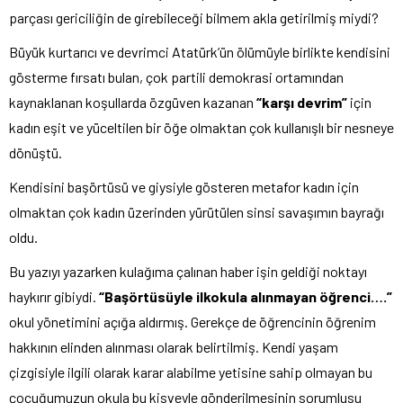
parçası gericiliğin de girebileceği bilmem akla getirilmiş miydi?
Büyük kurtarıcı ve devrimci Atatürk’ün ölümüyle birlikte kendisini
gösterme fırsatı bulan, çok partili demokrasi ortamından
kaynaklanan koşullarda özgüven kazanan
“karşı devrim”
için
kadın eşit ve yüceltilen bir öğe olmaktan çok kullanışlı bir nesneye
dönüştü.
Kendisini başörtüsü ve giysiyle gösteren metafor kadın için
olmaktan çok kadın üzerinden yürütülen sinsi savaşımın bayrağı
oldu.
Bu yazıyı yazarken kulağıma çalınan haber işin geldiği noktayı
haykırır gibiydi.
“Başörtüsüyle ilkokula alınmayan öğrenci….”
okul yönetimini açığa aldırmış. Gerekçe de öğrencinin öğrenim
hakkının elinden alınması olarak belirtilmiş. Kendi yaşam
çizgisiyle ilgili olarak karar alabilme yetisine sahip olmayan bu
çocuğumuzun okula bu kisveyle gönderilmesinin sorumlusu