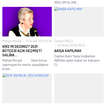
REKLAM ALANI...
Mahiye Morgül
23 Aralık 2021 01:36
Ceyhun BALCI
20 Nisan 2026 09:24
KRİZ Mİ DEDİNİZ? 2021
BÜTÇESİ AÇIK GEÇMİŞTİ
AKIŞA KAPILMAK
GALİBA…
Ceyhun Balcı Yazıyı bağlarken
Mahiye Morgül Denk bütçe
ABD’den gelen haber bir babanın
yapmayan bu meclis yaşadığımız
(!)...
krizin...