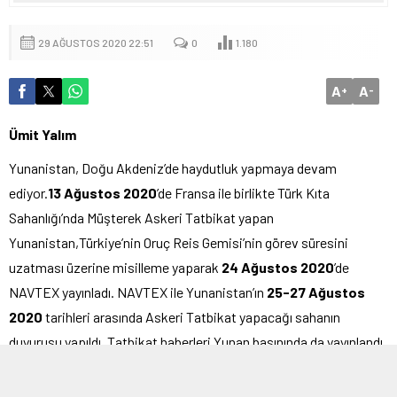
29 AĞUSTOS 2020 22:51
0
1.180
A
A
+
-
Ümit Yalım
Yunanistan, Doğu Akdeniz’de haydutluk yapmaya devam
ediyor.
13 Ağustos 2020
’de Fransa ile birlikte Türk Kıta
Sahanlığı’nda Müşterek Askeri Tatbikat yapan
Yunanistan,Türkiye’nin Oruç Reis Gemisi’nin görev süresini
uzatması üzerine misilleme yaparak
24 Ağustos 2020
’de
NAVTEX yayınladı. NAVTEX ile Yunanistan’ın
25-27 Ağustos
2020
tarihleri arasında Askeri Tatbikat yapacağı sahanın
duyurusu yapıldı. Tatbikat haberleri Yunan basınında da yayınlandı.