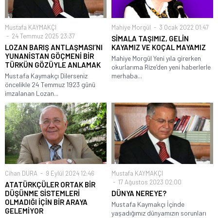
Mustafa KAYMAKÇI
Mahiye Morgül
3 Ocak 2022 01:47
24 Temmuz 2025 23:37
SİMALA TAŞIMIZ, GELİN
LOZAN BARIŞ ANTLAŞMASI’NI
KAYAMIZ VE KOÇAL MAYAMIZ
YUNANİSTAN GÖÇMENİ BİR
Mahiye Morgül Yeni yıla girerken
TÜRKÜN GÖZÜYLE ANLAMAK
okurlarıma Rize’den yeni haberlerle
Mustafa Kaymakçı Dilerseniz
merhaba...
öncelikle 24 Temmuz 1923 günü
imzalanan Lozan...
Cihan DURA
9 Eylül 2024 12:46
Mustafa KAYMAKÇI
17 Ağustos 2023 02:00
ATATÜRKÇÜLER ORTAK BİR
DÜŞÜNME SİSTEMLERİ
DÜNYA NEREYE?
OLMADIĞI İÇİN BİR ARAYA
Mustafa Kaymakçı İçinde
GELEMİYOR
yaşadığımız dünyamızın sorunları