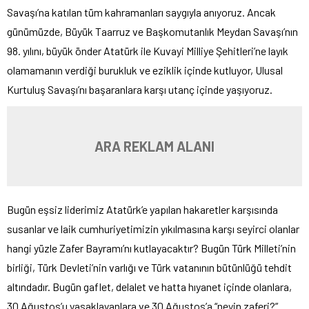
Savaşı’na katılan tüm kahramanları saygıyla anıyoruz. Ancak
günümüzde, Büyük Taarruz ve Başkomutanlık Meydan Savaşı’nın
98. yılını, büyük önder Atatürk ile Kuvayi Milliye Şehitleri’ne layık
olamamanın verdiği burukluk ve eziklik içinde kutluyor, Ulusal
Kurtuluş Savaşı’nı başaranlara karşı utanç içinde yaşıyoruz.
ARA REKLAM ALANI
Bugün eşsiz liderimiz Atatürk’e yapılan hakaretler karşısında
susanlar ve laik cumhuriyetimizin yıkılmasına karşı seyirci olanlar
hangi yüzle Zafer Bayramı’nı kutlayacaktır? Bugün Türk Milleti’nin
birliği, Türk Devleti’nin varlığı ve Türk vatanının bütünlüğü tehdit
altındadır. Bugün gaflet, delalet ve hatta hıyanet içinde olanlara,
30 Ağustos’u yasaklayanlara ve 30 Ağustos’a “neyin zaferi?”