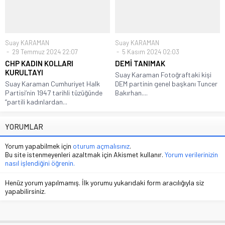
Suay KARAMAN
Suay KARAMAN
29 Temmuz 2024 22:07
5 Kasım 2024 02:03
CHP KADIN KOLLARI
DEMİ TANIMAK
KURULTAYI
Suay Karaman Fotoğraftaki kişi
Suay Karaman Cumhuriyet Halk
DEM partinin genel başkanı Tuncer
Partisi’nin 1947 tarihli tüzüğünde
Bakırhan....
“partili kadınlardan...
YORUMLAR
Yorum yapabilmek için
oturum açmalısınız
.
Bu site istenmeyenleri azaltmak için Akismet kullanır.
Yorum verilerinizin
nasıl işlendiğini öğrenin.
Henüz yorum yapılmamış. İlk yorumu yukarıdaki form aracılığıyla siz
yapabilirsiniz.