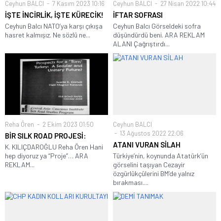
Ceyhun BALCI
7 Kasım 2023 10:16
Ceyhun BALCI
27 Nisan 2022 10:44
İŞTE İNCİRLİK, İŞTE KÜRECİK!
İFTAR SOFRASI
Ceyhun Balcı NATO’ya karşı çıkışa
Ceyhun Balcı Görseldeki sofra
hasret kalmışız. Ne sözlü ne...
düşündürdü beni. ARA REKLAM
ALANI Çağrıştırdı...
Reha Ören
2 Ekim 2023 01:50
Ceyhun BALCI
13 Ağustos 2022 22:06
BİR SILK ROAD PROJESİ:
ATANI VURAN SİLAH
K. KILIÇDAROĞLU Reha Ören Hani
hep diyoruz ya “Proje”… ARA
Türkiye’nin, koynunda Atatürk’ün
REKLAM...
görselini taşıyan Cezayir
özgürlükçülerini BM’de yalnız
bırakması....