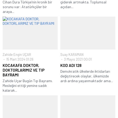
Cihan Dura Türkiye’nin kronik bir
giderek artmakta. Toplumsal
sorunu var: Atatürkçüler bir
açıdan...
araya...
Zahide Engin UÇAR
Suay KARAMAN
15 Mart 2024 01:26
3 Mayıs 2021 00:01
KOCAKAFA DOKTOR,
KOD ADI 128
DOKTORLARIMIZ VE TIP
Demokratik ülkelerde iktidarları
BAYRAMI
değiştirecek olaylar, ülkemizde
Zahide Uçar Bugün Tıp Bayramı.
ardı ardına yaşanmaktadır ama...
Mesleğini ettiği yemine sadık
kalarak...