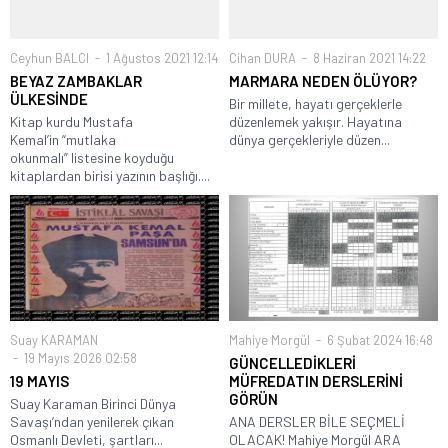
Ceyhun BALCI
1 Ağustos 2021 12:14
Cihan DURA
8 Haziran 2021 14:22
BEYAZ ZAMBAKLAR
MARMARA NEDEN ÖLÜYOR?
ÜLKESİNDE
Bir millete, hayatı gerçeklerle
Kitap kurdu Mustafa
düzenlemek yakışır. Hayatına
Kemal’in “mutlaka
dünya gerçekleriyle düzen...
okunmalı” listesine koyduğu
kitaplardan birisi yazının başlığı....
Suay KARAMAN
Mahiye Morgül
6 Şubat 2024 16:48
19 Mayıs 2026 02:58
GÜNCELLEDİKLERİ
19 MAYIS
MÜFREDATIN DERSLERİNİ
GÖRÜN
Suay Karaman Birinci Dünya
Savaşı’ndan yenilerek çıkan
ANA DERSLER BİLE SEÇMELİ
Osmanlı Devleti, şartları...
OLACAK! Mahiye Morgül ARA