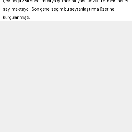
Çok değil 2 yıl önce İmralı’ya gitmek bir yana sözünü etmek ihanet
sayılmaktaydı. Son genel seçim bu şeytanlaştırma üzerine
kurgulanmıştı.
Kılıçdaroğlu seçilirse Demirtaş’ı serbest bıraktıracak diyenler bile
çıkmıştı. Bugün gelinen noktada, böyle diyenler Demirtaş’ın
özgürlüğüne kavuşturulması, TBMM heyetinin İmralı’ya gitmesi
gerekliliğini vurgular oldular.
TBMM üyelerinin bebek katilinin ayağına gitmesine arka çıkanlar
konusunda yargı Türk milletinindir.
Son günlerde açılım yanlısı olsun olmasın çoğu kimse söze
Türkler, Kürtler, Araplar diyerek başlar oldu.
Arap unsurunun eklenmesi Osmanlıcı iktidarının etkisiyledir.
Daha da kötüsü bu adlandırmanın Cumhuriyetçiliğinden kuşku
duyulmayacak kimseler arasında da yaygınlaşmakta oluşudur.