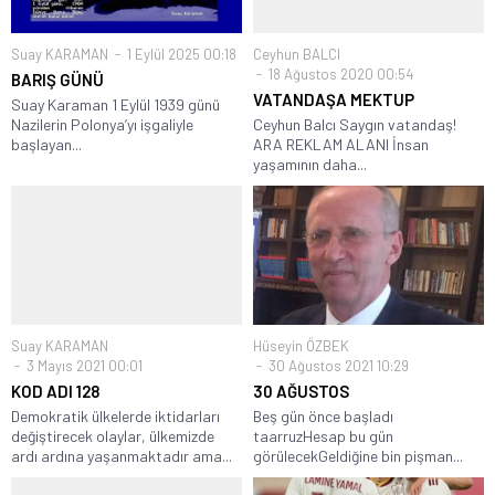
Suay KARAMAN
1 Eylül 2025 00:18
Ceyhun BALCI
18 Ağustos 2020 00:54
BARIŞ GÜNÜ
VATANDAŞA MEKTUP
Suay Karaman 1 Eylül 1939 günü
Nazilerin Polonya’yı işgaliyle
Ceyhun Balcı Saygın vatandaş!
başlayan...
ARA REKLAM ALANI İnsan
yaşamının daha...
Suay KARAMAN
Hüseyin ÖZBEK
3 Mayıs 2021 00:01
30 Ağustos 2021 10:29
KOD ADI 128
30 AĞUSTOS
Demokratik ülkelerde iktidarları
Beş gün önce başladı
değiştirecek olaylar, ülkemizde
taarruzHesap bu gün
ardı ardına yaşanmaktadır ama...
görülecekGeldiğine bin pişman...