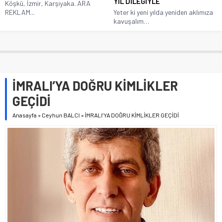
YIL DİLEĞİYLE
Köşkü, İzmir, Karşıyaka. ARA
REKLAM...
Yeter ki yeni yılda yeniden aklımıza
kavuşalım…
İMRALI’YA DOĞRU KİMLİKLER
GEÇİDİ
Anasayfa
»
Ceyhun BALCI
»
İMRALI’YA DOĞRU KİMLİKLER GEÇİDİ