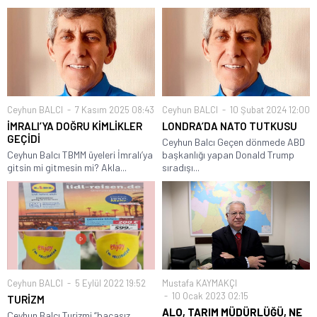
Ceyhun BALCI
7 Kasım 2025 08:43
Ceyhun BALCI
10 Şubat 2024 12:00
İMRALI’YA DOĞRU KİMLİKLER
LONDRA’DA NATO TUTKUSU
GEÇİDİ
Ceyhun Balcı Geçen dönmede ABD
Ceyhun Balcı TBMM üyeleri İmralı’ya
başkanlığı yapan Donald Trump
gitsin mi gitmesin mi? Akla...
sıradışı...
Ceyhun BALCI
5 Eylül 2022 19:52
Mustafa KAYMAKÇI
10 Ocak 2023 02:15
TURİZM
ALO, TARIM MÜDÜRLÜĞÜ, NE
Ceyhun Balcı Turizmi “bacasız