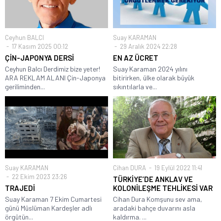
Ceyhun BALCI
Suay KARAMAN
17 Kasım 2025 00:12
29 Aralık 2024 22:28
ÇİN-JAPONYA DERSİ
EN AZ ÜCRET
Ceyhun Balcı Derdimiz bize yeter!
Suay Karaman 2024 yılını
ARA REKLAM ALANI Çin-Japonya
bitirirken, ülke olarak büyük
geriliminden...
sıkıntılarla ve...
Suay KARAMAN
Cihan DURA
19 Eylül 2022 11:41
22 Ekim 2023 23:26
TÜRKİYE’DE ANKLAV VE
TRAJEDİ
KOLONİLEŞME TEHLİKESİ VAR
Suay Karaman 7 Ekim Cumartesi
Cihan Dura Komşunu sev ama,
günü Müslüman Kardeşler adlı
aradaki bahçe duvarını asla
örgütün...
kaldırma. ...