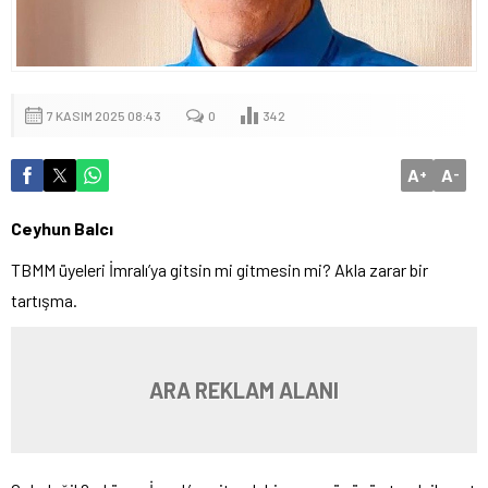
7 KASIM 2025 08:43
0
342
A
A
+
-
Ceyhun Balcı
TBMM üyeleri İmralı’ya gitsin mi gitmesin mi? Akla zarar bir
tartışma.
ARA REKLAM ALANI