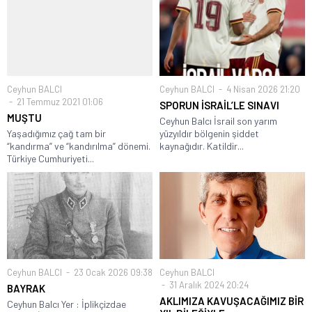
Ceyhun BALCI
Ceyhun BALCI
4 Nisan 2026 21:20
21 Temmuz 2021 01:06
SPORUN İSRAİL’LE SINAVI
MUŞTU
Ceyhun Balcı İsrail son yarım
Yaşadığımız çağ tam bir
yüzyıldır bölgenin şiddet
“kandırma” ve “kandırılma” dönemi.
kaynağıdır. Katildir...
Türkiye Cumhuriyeti...
Ceyhun BALCI
23 Ocak 2026 09:38
Ceyhun BALCI
31 Aralık 2024 20:24
BAYRAK
AKLIMIZA KAVUŞACAĞIMIZ BİR
Ceyhun Balcı Yer : İplikçizdae