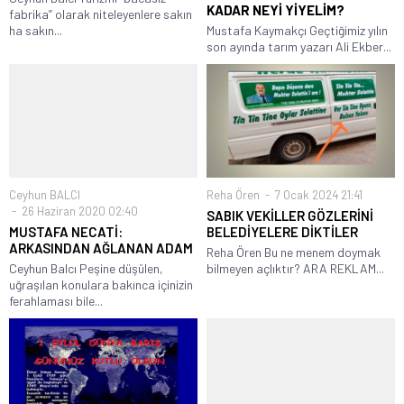
KADAR NEYİ YİYELİM?
fabrika” olarak niteleyenlere sakın
ha sakın...
Mustafa Kaymakçı Geçtiğimiz yılın
son ayında tarım yazarı Ali Ekber...
Ceyhun BALCI
Reha Ören
7 Ocak 2024 21:41
26 Haziran 2020 02:40
SABIK VEKİLLER GÖZLERİNİ
MUSTAFA NECATİ:
BELEDİYELERE DİKTİLER
ARKASINDAN AĞLANAN ADAM
Reha Ören Bu ne menem doymak
Ceyhun Balcı Peşine düşülen,
bilmeyen açlıktır? ARA REKLAM...
uğraşılan konulara bakınca içinizin
ferahlaması bile...