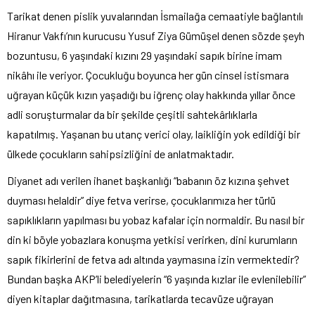
Tarikat denen pislik yuvalarından İsmailağa cemaatiyle bağlantılı
Hiranur Vakfı’nın kurucusu Yusuf Ziya Gümüşel denen sözde şeyh
bozuntusu, 6 yaşındaki kızını 29 yaşındaki sapık birine imam
nikâhı ile veriyor. Çocukluğu boyunca her gün cinsel istismara
uğrayan küçük kızın yaşadığı bu iğrenç olay hakkında yıllar önce
adli soruşturmalar da bir şekilde çeşitli sahtekârlıklarla
kapatılmış. Yaşanan bu utanç verici olay, laikliğin yok edildiği bir
ülkede çocukların sahipsizliğini de anlatmaktadır.
Diyanet adı verilen ihanet başkanlığı “babanın öz kızına şehvet
duyması helaldir” diye fetva verirse, çocuklarımıza her türlü
sapıklıkların yapılması bu yobaz kafalar için normaldir. Bu nasıl bir
din ki böyle yobazlara konuşma yetkisi verirken, dini kurumların
sapık fikirlerini de fetva adı altında yaymasına izin vermektedir?
Bundan başka AKP’li belediyelerin “6 yaşında kızlar ile evlenilebilir”
diyen kitaplar dağıtmasına, tarikatlarda tecavüze uğrayan