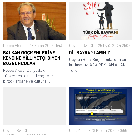
Recep Akdur
18 Nisan 2023 11:43
Ceyhun BALCI
25 Eylül 2024 21:03
BALKAN GÖÇMENLERİ VE
DİL BAYRAMLARIMIZ
KENDİNE MİLLİYETÇİ DİYEN
Ceyhun Balcı Bugün onlardan birini
BOZGUNCULAR
kutluyoruz. ARA REKLAM ALANI
Recep Akdur Dünyadaki
Türk...
Türklerden, özünü Tengricilik,
birçok efsane ve kültürel...
Ceyhun BALCI
Ümit Yalım
19 Kasım 2023 20:55