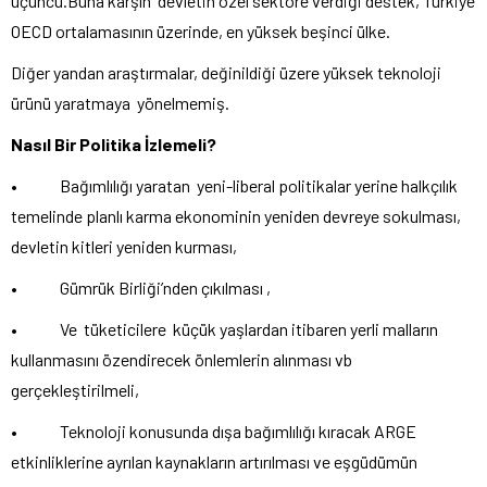
üçüncü.Buna karşın devletin özel sektöre verdiği destek, Türkiye
OECD ortalamasının üzerinde, en yüksek beşinci ülke.
Diğer yandan araştırmalar, değinildiği üzere yüksek teknoloji
ürünü yaratmaya yönelmemiş.
Nasıl Bir Politika İzlemeli?
• Bağımlılığı yaratan yeni-liberal politikalar yerine halkçılık
temelinde planlı karma ekonominin yeniden devreye sokulması,
devletin kitleri yeniden kurması,
• Gümrük Birliği’nden çıkılması ,
• Ve tüketicilere küçük yaşlardan itibaren yerli malların
kullanmasını özendirecek önlemlerin alınması vb
gerçekleştirilmeli,
• Teknoloji konusunda dışa bağımlılığı kıracak ARGE
etkinliklerine ayrılan kaynakların artırılması ve eşgüdümün