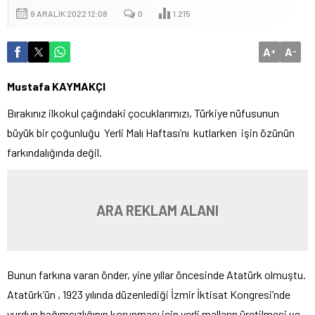
9 ARALIK 2022 12:08
0
1.215
A
A
+
-
Mustafa KAYMAKÇI
Bırakınız ilkokul çağındaki çocuklarımızı, Türkiye nüfusunun
büyük bir çoğunluğu Yerli Malı Haftası’nı kutlarken işin özünün
farkındalığında değil.
ARA REKLAM ALANI
Bunun farkına varan önder, yine yıllar öncesinde Atatürk olmuştu.
Atatürk’ün , 1923 yılında düzenlediği İzmir İktisat Kongresi’nde
yurdun bağımsızlığının korunması için yerli malların üretilmesi ve