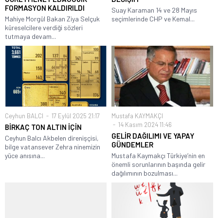
FORMASYON KALDIRILDI
Suay Karaman 14 ve 28 Mayıs
Mahiye Morgül Bakan Ziya Selçuk
seçimlerinde CHP ve Kemal...
küreselcilere verdiği sözleri
tutmaya devam...
Ceyhun BALCI
17 Eylül 2025 21:17
Mustafa KAYMAKÇI
14 Kasım 2024 11:46
BİRKAÇ TON ALTIN İÇİN
GELİR DAĞILIMI VE YAPAY
Ceyhun Balcı Akbelen direnişçisi,
GÜNDEMLER
bilge vatansever Zehra ninemizin
yüce anısına...
Mustafa Kaymakçı Türkiye’nin en
önemli sorunlarının başında gelir
dağılımının bozulması...