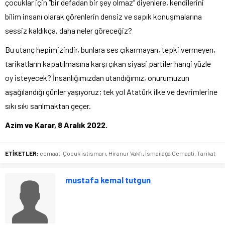
çocuklar için “bir defadan bir şey olmaz” diyenlere, kendilerini
bilim insanı olarak görenlerin densiz ve sapık konuşmalarına
sessiz kaldıkça, daha neler göreceğiz?
Bu utanç hepimizindir, bunlara ses çıkarmayan, tepki vermeyen,
tarikatların kapatılmasına karşı çıkan siyasi partiler hangi yüzle
oy isteyecek? İnsanlığımızdan utandığımız, onurumuzun
aşağılandığı günler yaşıyoruz; tek yol Atatürk ilke ve devrimlerine
sıkı sıkı sarılmaktan geçer.
Azim ve Karar, 8 Aralık 2022.
ETİKETLER:
cemaat
,
Çocuk istismarı
,
Hiranur Vakfı
,
İsmailağa Cemaati
,
Tarikat
mustafa kemal tutgun