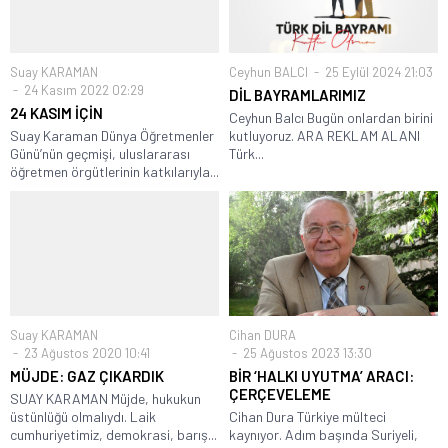
Suay KARAMAN
Ceyhun BALCI
25 Eylül 2024 21:03
24 Kasım 2022 02:29
DİL BAYRAMLARIMIZ
24 KASIM İÇİN
Ceyhun Balcı Bugün onlardan birini
Suay Karaman Dünya Öğretmenler
kutluyoruz. ARA REKLAM ALANI
Günü’nün geçmişi, uluslararası
Türk...
öğretmen örgütlerinin katkılarıyla...
Suay KARAMAN
Cihan DURA
23 Ağustos 2020 10:41
25 Ağustos 2023 13:30
MÜJDE: GAZ ÇIKARDIK
BİR ‘HALKI UYUTMA’ ARACI:
ÇERÇEVELEME
SUAY KARAMAN Müjde, hukukun
üstünlüğü olmalıydı. Laik
Cihan Dura Türkiye mülteci
cumhuriyetimiz, demokrasi, barış...
kaynıyor. Adım başında Suriyeli,