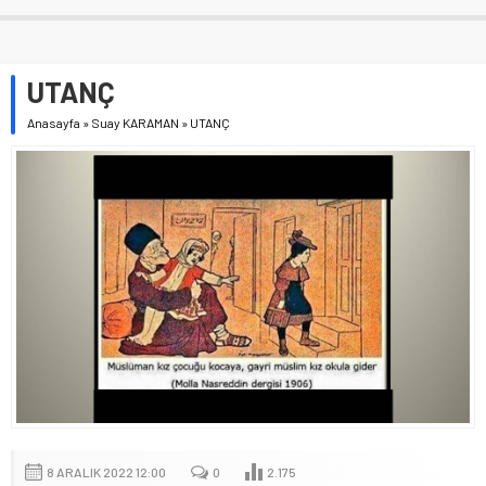
UTANÇ
Anasayfa
»
Suay KARAMAN
»
UTANÇ
8 ARALIK 2022 12:00
0
2.175