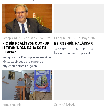
Recep Akdur
22 Nisan 2023 01:23
Hüseyin ÖZBEK
31 Mayıs 2021 11:51
HİÇ BİR KOALİSYON CUMHUR
ESİR ŞEHRİN HALÂSKÂRI
İTTİFAKI’NDAN DAHA KÖTÜ
13 Kasım 1918 – 6 Ekim 1923
OLAMAZ
İstanbul’un esaret yıllarıdır....
Recep Akdur Koalisyon kelimesinin
kökü, Latincedeki beraberce
büyümek anlamına gelen...
Konuk Yazarlar
Suay KARAMAN