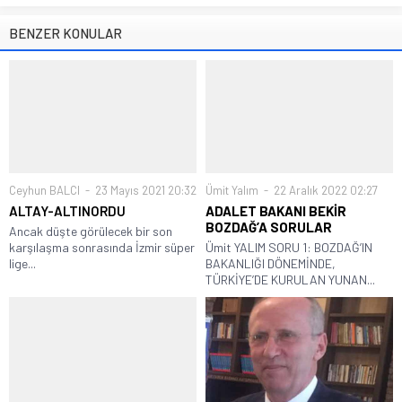
BENZER KONULAR
Ceyhun BALCI
23 Mayıs 2021 20:32
Ümit Yalım
22 Aralık 2022 02:27
ALTAY-ALTINORDU
ADALET BAKANI BEKİR
BOZDAĞ’A SORULAR
Ancak düşte görülecek bir son
karşılaşma sonrasında İzmir süper
Ümit YALIM SORU 1: BOZDAĞ’IN
lige...
BAKANLIĞI DÖNEMİNDE,
TÜRKİYE’DE KURULAN YUNAN...