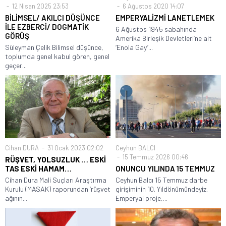
12 Nisan 2025 23:53
6 Ağustos 2020 14:07
BİLİMSEL/ AKILCI DÜŞÜNCE
EMPERYALİZMİ LANETLEMEK
İLE EZBERCİ/ DOGMATİK
6 Ağustos 1945 sabahında
GÖRÜŞ
Amerika Birleşik Devletleri’ne ait
Süleyman Çelik Bilimsel düşünce,
‘Enola Gay’...
toplumda genel kabul gören, genel
geçer...
Cihan DURA
31 Ocak 2023 02:02
Ceyhun BALCI
15 Temmuz 2026 00:46
RÜŞVET, YOLSUZLUK … ESKİ
TAS ESKİ HAMAM…
ONUNCU YILINDA 15 TEMMUZ
Cihan Dura Mali Suçları Araştırma
Ceyhun Balcı 15 Temmuz darbe
Kurulu (MASAK) raporundan ‘rüşvet
girişiminin 10. Yıldönümündeyiz.
ağının...
Emperyal proje,...