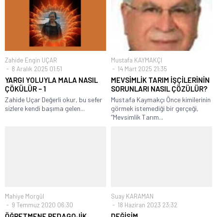
Zahide Engin UÇAR
Mustafa KAYMAKÇI
8 Aralık 2025 01:51
14 Mart 2025 21:35
YARGI YOLUYLA MALA NASIL
MEVSİMLİK TARIM İŞÇİLERİNİN
ÇÖKÜLÜR – 1
SORUNLARI NASIL ÇÖZÜLÜR?
Zahide Uçar Değerli okur, bu sefer
Mustafa Kaymakçı Önce kimilerinin
sizlere kendi başıma gelen...
görmek istemediği bir gerçeği,
“Mevsimlik Tarım...
Mahiye Morgül
Suay KARAMAN
9 Temmuz 2020 06:30
18 Haziran 2023 23:32
ÖĞRETMENE PEDAGOJİK
DEĞİŞİM