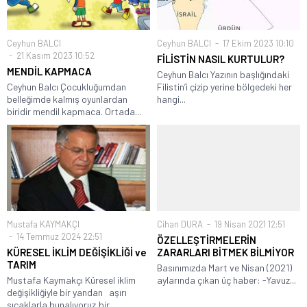
Ceyhun BALCI
Ceyhun BALCI
17 Ekim 2023 10:10
21 Kasım 2023 10:52
FİLİSTİN NASIL KURTULUR?
MENDİL KAPMACA
Ceyhun Balcı Yazının başlığındaki
Ceyhun Balcı Çocukluğumdan
Filistin’i çizip yerine bölgedeki her
belleğimde kalmış oyunlardan
hangi...
biridir mendil kapmaca. Ortada...
Mustafa KAYMAKÇI
Cihan DURA
19 Nisan 2021 12:51
14 Temmuz 2024 22:51
ÖZELLEŞTİRMELERİN
KÜRESEL İKLİM DEĞİŞİKLİĞİ ve
ZARARLARI BİTMEK BİLMİYOR
TARIM
Basınımızda Mart ve Nisan (2021)
Mustafa Kaymakçı Küresel iklim
aylarında çıkan üç haber: -Yavuz...
değişikliğiyle bir yandan aşırı
sıcaklarla bunalıyoruz,bir...