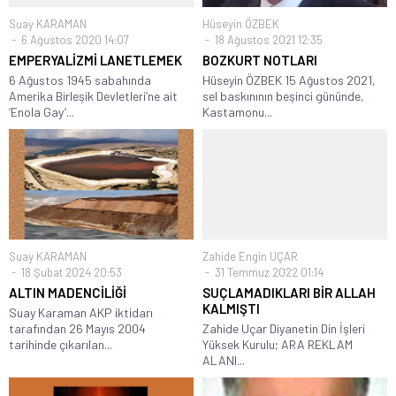
Suay KARAMAN
Hüseyin ÖZBEK
6 Ağustos 2020 14:07
18 Ağustos 2021 12:35
EMPERYALİZMİ LANETLEMEK
BOZKURT NOTLARI
6 Ağustos 1945 sabahında
Hüseyin ÖZBEK 15 Ağustos 2021,
Amerika Birleşik Devletleri’ne ait
sel baskınının beşinci gününde,
‘Enola Gay’...
Kastamonu...
Suay KARAMAN
Zahide Engin UÇAR
18 Şubat 2024 20:53
31 Temmuz 2022 01:14
ALTIN MADENCİLİĞİ
SUÇLAMADIKLARI BİR ALLAH
KALMIŞTI
Suay Karaman AKP iktidarı
tarafından 26 Mayıs 2004
Zahide Uçar Diyanetin Din İşleri
tarihinde çıkarılan...
Yüksek Kurulu; ARA REKLAM
ALANI...