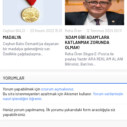
Ceyhun BALCI
23 Kasım 2022 15:13
Reha Ören
12 Temmuz 2024 00:11
MADALYA
‘ADAM GİBİ ADAM’LARA
KATLANMAK ZORUNDA
Ceyhun Balcı Osmanlı’ya dayanan
OLMAK!
bir madalya geleneğimiz var.
Özellikle çağdaşlaşma...
Reha Ören Skype E-Posta ile
paylaş Yazdır ARA REKLAM ALANI
Bilirsiniz, Batı’nın...
YORUMLAR
Yorum yapabilmek için
oturum açmalısınız
.
Bu site istenmeyenleri azaltmak için Akismet kullanır.
Yorum verilerinizin
nasıl işlendiğini öğrenin.
Henüz yorum yapılmamış. İlk yorumu yukarıdaki form aracılığıyla siz
yapabilirsiniz.