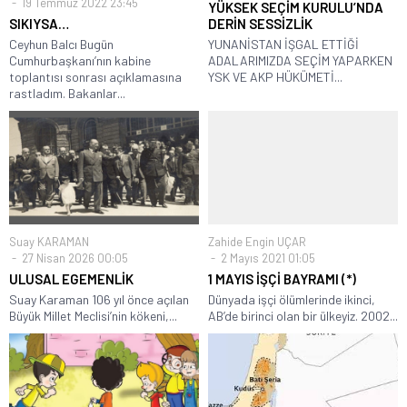
19 Temmuz 2022 23:45
YÜKSEK SEÇİM KURULU’NDA
SIKIYSA…
DERİN SESSİZLİK
Ceyhun Balcı Bugün
YUNANİSTAN İŞGAL ETTİĞİ
Cumhurbaşkanı’nın kabine
ADALARIMIZDA SEÇİM YAPARKEN
toplantısı sonrası açıklamasına
YSK VE AKP HÜKÜMETİ...
rastladım. Bakanlar...
Suay KARAMAN
Zahide Engin UÇAR
27 Nisan 2026 00:05
2 Mayıs 2021 01:05
ULUSAL EGEMENLİK
1 MAYIS İŞÇİ BAYRAMI (*)
Suay Karaman 106 yıl önce açılan
Dünyada işçi ölümlerinde ikinci,
Büyük Millet Meclisi’nin kökeni,...
AB’de birinci olan bir ülkeyiz. 2002...