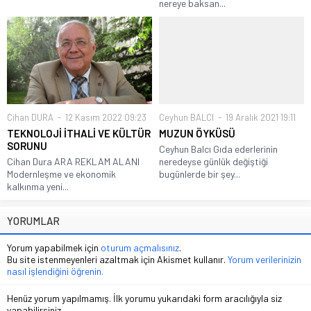
nereye baksan...
Cihan DURA
12 Kasım 2022 09:23
Ceyhun BALCI
19 Aralık 2021 19:11
TEKNOLOJİ İTHALİ VE KÜLTÜR
MUZUN ÖYKÜSÜ
SORUNU
Ceyhun Balcı Gıda ederlerinin
Cihan Dura ARA REKLAM ALANI
neredeyse günlük değiştiği
Modernleşme ve ekonomik
bugünlerde bir şey...
kalkınma yeni...
YORUMLAR
Yorum yapabilmek için
oturum açmalısınız
.
Bu site istenmeyenleri azaltmak için Akismet kullanır.
Yorum verilerinizin
nasıl işlendiğini öğrenin.
Henüz yorum yapılmamış. İlk yorumu yukarıdaki form aracılığıyla siz
yapabilirsiniz.