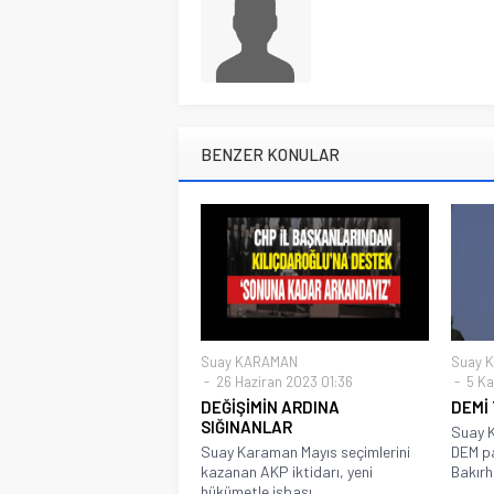
BENZER KONULAR
Suay KARAMAN
Suay 
26 Haziran 2023 01:36
5 Ka
DEĞİŞİMİN ARDINA
DEMİ
SIĞINANLAR
Suay K
Suay Karaman Mayıs seçimlerini
DEM pa
kazanan AKP iktidarı, yeni
Bakırha
hükümetle işbaşı...