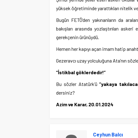
yüksek öğretiminde yarattıkları nitelik v
Bugün FETÖ’den yakınanların da araların
bakışları arasında yozlaştırılan askeri
gerekçenin ürünüydü.
Hemen her kapıyı açan imam hatip anahta
Gezeravcı uzay yolculuğuna Ata’nın sözler
“İstikbal göklerdedir!”
Bu sözler Atatürk’ü
“yakaya takılac
dersiniz?
Azim ve Karar, 20.01.2024
Ceyhun Balcı