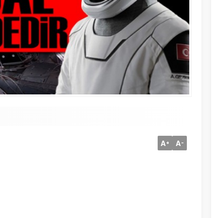
A
A
+
-