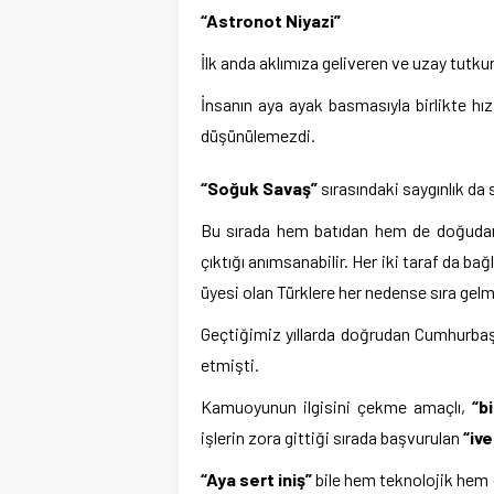
“Astronot Niyazi”
İlk anda aklımıza geliveren ve uzay tutku
İnsanın aya ayak basmasıyla birlikte h
düşünülemezdi.
“Soğuk Savaş”
sırasındaki saygınlık da 
Bu sırada hem batıdan hem de doğudan
çıktığı anımsanabilir. Her iki taraf da b
üyesi olan Türklere her nedense sıra gel
Geçtiğimiz yıllarda doğrudan Cumhurbaş
etmişti.
Kamuoyunun ilgisini çekme amaçlı,
“b
işlerin zora gittiği sırada başvurulan
“iv
“Aya sert iniş”
bile hem teknolojik hem 