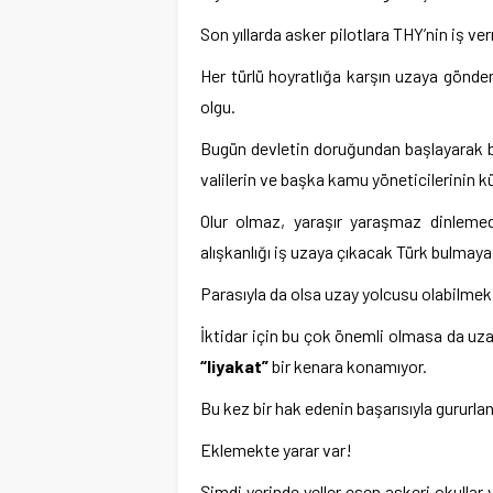
Son yıllarda asker pilotlara THY’nin iş ve
Her türlü hoyratlığa karşın uzaya gönde
olgu.
Bugün devletin doruğundan başlayarak ba
valilerin ve başka kamu yöneticilerinin 
Olur olmaz, yaraşır yaraşmaz dinle
alışkanlığı iş uzaya çıkacak Türk bulmaya
Parasıyla da olsa uzay yolcusu olabilmek be
İktidar için bu çok önemli olmasa da uz
“liyakat”
bir kenara konamıyor.
Bu kez bir hak edenin başarısıyla gururla
Eklemekte yarar var!
Şimdi yerinde yeller esen askeri okullar v