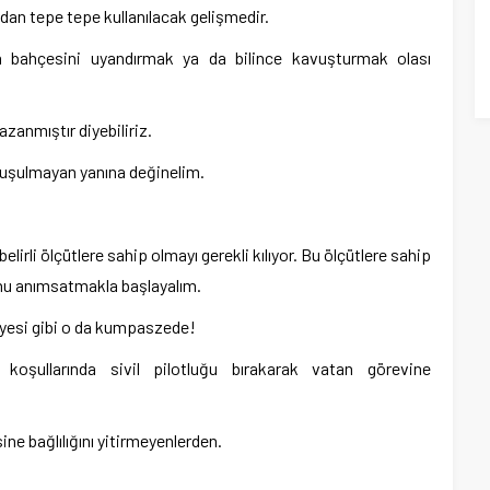
dan tepe tepe kullanılacak gelişmedir.
a bahçesini uyandırmak ya da bilince kavuşturmak olası
azanmıştır diyebiliriz.
onuşulmayan yanına değinelim.
lirli ölçütlere sahip olmayı gerekli kılıyor. Bu ölçütlere sahip
unu anımsatmakla başlayalım.
üyesi gibi o da kumpaszede!
 koşullarında sivil pilotluğu bırakarak vatan görevine
ne bağlılığını yitirmeyenlerden.