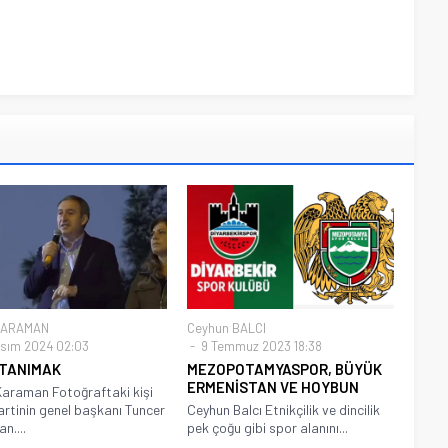
KARAMAN
Ceyhun BALCI
sım 2024 02:03
9 Temmuz 2023 18:38
 TANIMAK
MEZOPOTAMYASPOR, BÜYÜK
ERMENİSTAN VE HOYBUN
araman Fotoğraftaki kişi
rtinin genel başkanı Tuncer
Ceyhun Balcı Etnikçilik ve dincilik
n....
pek çoğu gibi spor alanını...