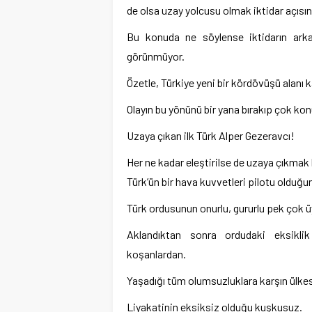
de olsa uzay yolcusu olmak iktidar açısın
Bu konuda ne söylense iktidarın ark
görünmüyor.
Özetle, Türkiye yeni bir kördövüşü alanı k
Olayın bu yönünü bir yana bırakıp çok k
Uzaya çıkan ilk Türk Alper Gezeravcı!
Her ne kadar eleştirilse de uzaya çıkmak be
Türk’ün bir hava kuvvetleri pilotu olduğ
Türk ordusunun onurlu, gururlu pek çok 
Aklandıktan sonra ordudaki eksiklik
koşanlardan.
Yaşadığı tüm olumsuzluklara karşın ülkesi
Liyakatinin eksiksiz olduğu kuşkusuz.