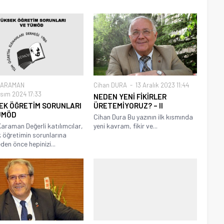
KARAMAN
Cihan DURA
13 Aralık 2023 11:44
sım 2024 17:33
NEDEN YENİ FİKİRLER
EK ÖĞRETİM SORUNLARI
ÜRETEMİYORUZ? – II
ÜMÖD
Cihan Dura Bu yazının ilk kısmında
araman Değerli katılımcılar,
yeni kavram, fikir ve...
 öğretimin sorunlarına
en önce hepinizi...