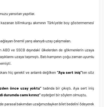
muzu yansıtan yapıtlar.
ız kazanan bilimkurgu akımının Türkiye’de boy göstermemesi
sağlayan önemli yarış alanıydı uzay çalışmaları.
 ABD ve SSCB dışındaki ülkelerden de gökmenlerin uzaya
ağlaşıklarını uzaya taşımıştı. Batı kampının çoğu zaman uyumlu
memişti.
kanı hiç gerekli ve anlamlı değilken
“Aya sert iniş”
ten söz
izden önce uzay yoktu”
tadında bir çıkıştı. Aya sert iniş
edi durumda camı kırınız”
eşdeğeri bir söylem olmuştu.
de parasal bakımdan uzağımızdayken bilet bedelini ödeyerek