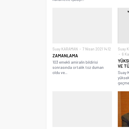
Suay KARAMAN
7 Nisan 2021 14:12
Suay 
6 Ka
ZAMANLAMA
YÜKS
103 emekli amiralin bildirisi
VE T
sonrasında ortalık toz duman
oldu ve...
Suay K
yüksek
geçmed