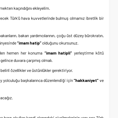
rmekten kaçındığını ekleyelim.
recek Türk’ü hava kuvvetlerinde bulmuş olmamız ibretlik bir
kanların, bakan yardımcılarının, çoğu üst düzey bürokratın,
künyesinde
“imam hatip”
olduğunu okursunuz.
meden hemen her konuma
“imam hatipli”
yerleştirme kötü
 gelince duvara çarpmış olmalı.
lirli özellikler ve üstünlükler gerektiriyor.
ay yolculuğu başkalarınca düzenlendiği için
“hakkaniyet”
ve
nacağız.
e harp okulları kendi alanındaki sivrilmelerinin yanı sıra Türk