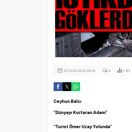
20 OCAK 2024 09:24
0
1.157
Ceyhun Balcı
“Dünyayı Kurtaran Adam”
“Turist Ömer Uzay Yolunda”