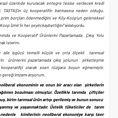
 arazi üzerinde kurulacak entegre tesise verilecek kredi
ini, TASTAŞ’ın üç kooperatifin batmasına neden olduğu,
gi prim borçları ödenmediğini ve Köy-Koop’un geleneksel
op İzmir’in her şeyini kaybettiğini”
anlatıyordu.
rımda ve Kooperatif Ürünlerini Pazarlamada Çıkış Yolu
mak isterim.
e
aile işgücü temelli küçük ve orta ölçekli tarımsal
erin ürünlerini pazarlamada çıkış yolunun şirketleşme
 kooperatifçi olarak esen rüzgara boyun eğmemiştir.
m gereği imzamı atıyorum.
eoliberal ekonominin ve onun bir aracı olan şirketlerin
ılımın bozulması olmuştur. Özellikle tarımda çiftçiler
muş, birim tarımsal ürün artışı gerilemiş ve bunun sonucu
aşanmış ve yaşanmaktadır. Üstelik tüketiciler de tarım
 nedenle kimilerinin neoliberal ekonomiye karşı tavır