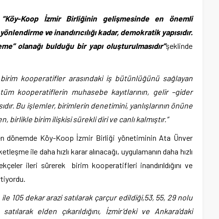
“Köy-Koop İzmir Birliğinin gelişmesinde en önemli
yönlendirme ve inandırıcılığı kadar, demokratik yapısıdır.
me” olanağı bulduğu bir yapı oluşturulmasıdır”
şeklinde
e birim kooperatifler arasındaki iş bütünlüğünü sağlayan
tüm kooperatiflerin muhasebe kayıtlarının, gelir –gider
dır. Bu işlemler, birimlerin denetimini, yanlışlarının önüne
 birlikle birim ilişkisi sürekli diri ve canlı kalmıştır.”
en dönemde Köy-Koop İzmir Birliği yönetiminin Ata Ünver
ketleşme ile daha hızlı karar alınacağı, uygulamanın daha hızlı
kçeler ileri sürerek birim kooperatifleri inandırıldığını ve
rtiyordu.
ile 105 dekar arazi satılarak çarçur edildiği,53, 55, 29 nolu
atılarak elden çıkarıldığını, İzmir’deki ve Ankara’daki