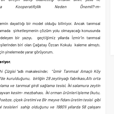
arımda Kooperatifçilik Neden Önemli?-m-
emin dayattığı bir model olduğu biliniyor. Ancak tarımsal
arlamada şirketleşmenin çözüm yolu olmayacağı konusunda
leyen bir yazıyı, geçtiğimiz yıllarda İzmir’in tarımsal
şilerinden biri olan Çağatay Özcan Kokulu kaleme almıştı.
için yinelemede yarar görüyorum.
riyor.
i Çizgisi
“adlı makalesinde; “
İzmir Tarımsal Amaçlı Köy
1’de kurulduğunu, birliğin 28 zeytinyağı fabrikası,Altı orta
lama ve tarımsal girdi sağlama tesisi, İki salamura zeytin
ir hayvan kesim- mezbahası, İki orman ürünleri işleme (kutu,
) sebze, çiçek üretimi ve Bir meyve fidanı üretim tesisi gibi
 tesisleri sahip olduğunu ve 1980’li yıllarda 58 çalışanı