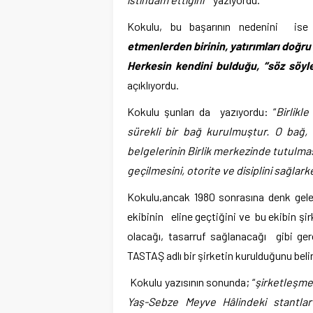
Kokulu, bu başarının nedenini
ise
etmenlerden birinin, yatırımları doğru 
Herkesin kendini bulduğu, “söz söyle
açıklıyordu.
Kokulu şunları da yazıyordu: “
Birlikl
sürekli bir bağ kurulmuştur. O bağ, 
belgelerinin Birlik merkezinde tutulması
geçilmesini, otorite ve disiplini sağlarken,
Kokulu,ancak 1980 sonrasına denk gel
ekibinin eline geçtiğini ve bu ekibin şir
olacağı, tasarruf sağlanacağı gibi gere
TASTAŞ adlı bir şirketin kurulduğunu beli
Kokulu yazısının sonunda; “
şirketleşme 
Yaş-Sebze Meyve Hâlindeki stantlar s