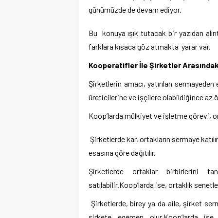
günümüzde de devam ediyor.
Bu konuya ışık tutacak bir yazıdan alın
farklara kısaca göz atmakta yarar var.
Kooperatifler İle Şirketler Arasındaki
Şirketlerin amacı, yatırılan sermayede
üreticilerine ve işçilere olabildiğince az
Koop’larda mülkiyet ve işletme görevi, or
Şirketlerde kar, ortakların sermaye katıl
esasına göre dağıtılır.
Şirketlerde ortaklar birbirlerini t
satılabilir.Koop’larda ise, ortaklık senetle
Şirketlerde, birey ya da aile, şirket s
şirkete egemen olur.Koop’larda ise b