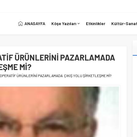
ANASAYFA
Köşe Yazıları
Etkinlikler
Kültür-Sana
ATİF ÜRÜNLERİNİ PAZARLAMADA
EŞME Mİ?
OOPERATİF ÜRÜNLERİNİ PAZARLAMADA ÇIKIŞ YOLU ŞİRKETLEŞME Mİ?