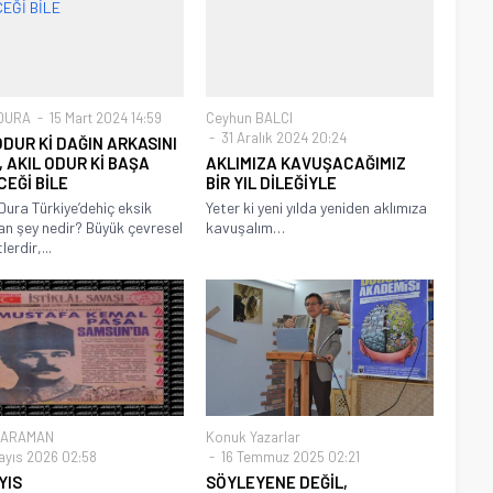
 DURA
15 Mart 2024 14:59
Ceyhun BALCI
31 Aralık 2024 20:24
DUR Kİ DAĞIN ARKASINI
 AKIL ODUR Kİ BAŞA
AKLIMIZA KAVUŞACAĞIMIZ
EĞİ BİLE
BİR YIL DİLEĞİYLE
Dura Türkiye’dehiç eksik
Yeter ki yeni yılda yeniden aklımıza
n şey nedir? Büyük çevresel
kavuşalım…
lerdir,...
KARAMAN
Konuk Yazarlar
ayıs 2026 02:58
16 Temmuz 2025 02:21
YIS
SÖYLEYENE DEĞİL,