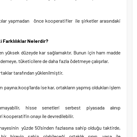
tılar yapmadan önce kooperatifler ile şirketler arasındaki
 Farklılıklar Nelerdir?
n en yüksek düzeyde kar sağlamaktır. Bunun için ham madde
 ödemeye, tüketicilere de daha fazla ödetmeye çalışırlar.
taklar tarafından yüklenilmiştir.
ım payına;koop’larda ise kar, ortakların yapmış oldukları işlem
anımayabilir, hisse senetleri serbest piyasada alınıp
ri kooperatifin onayı ile devredilebilir.
ermayesinin yüzde 50’sinden fazlasına sahip olduğu taktirde,
ir bireyin sahip olabileceği ortaklık sınırı, yasa ile