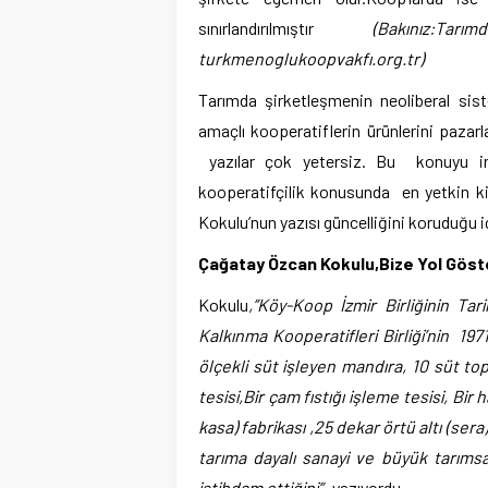
sınırlandırılmıştır
(Bakınız:T
turkmenoglukoopvakfı.org.tr)
Tarımda şirketleşmenin neoliberal sist
amaçlı kooperatiflerin ürünlerini paz
yazılar çok yetersiz. Bu konuyu irde
kooperatifçilik konusunda en yetkin ki
Kokulu’nun yazısı güncelliğini koruduğu 
Çağatay Özcan Kokulu,Bize Yol Göste
Kokulu
,”Köy-Koop İzmir Birliğinin Tarih
Kalkınma Kooperatifleri Birliği’nin 197
ölçekli süt işleyen mandıra, 10 süt top
tesisi,Bir çam fıstığı işleme tesisi, B
kasa) fabrikası ,25 dekar örtü altı (sera
tarıma dayalı sanayi ve büyük tarımsal
istihdam ettiğini”
yazıyordu.