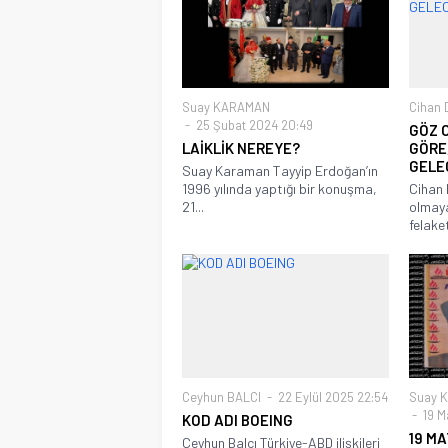
Suay KARAMAN
Cihan
25 Şubat 2024 20:49
GÖZ O
LAİKLİK NEREYE?
GÖRE,
GELEC
Suay Karaman Tayyip Erdoğan’ın
1996 yılında yaptığı bir konuşma,
Cihan 
21...
olmaya
felaket
Ceyhun BALCI
22 Eylül 2025 22:54
Suay 
19 M
KOD ADI BOEING
19 MA
Ceyhun Balcı Türkiye-ABD ilişkileri