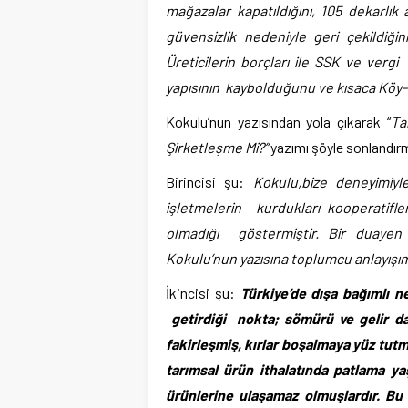
mağazalar kapatıldığını, 105 dekarlık
güvensizlik nedeniyle geri çekildiğ
Üreticilerin borçları ile SSK ve ver
yapısının kaybolduğunu ve kısaca Köy-Ko
Kokulu’nun yazısından yola çıkarak “
Ta
Şirketleşme Mi?”
yazımı şöyle sonlandır
Birincisi şu:
Kokulu,bize deneyimiyl
işletmelerin kurdukları kooperatifl
olmadığı göstermiştir. Bir duayen
Kokulu’nun yazısına toplumcu anlayışı
İkincisi şu:
Türkiye’de dışa bağımlı n
getirdiği nokta; sömürü ve gelir dağ
fakirleşmiş, kırlar boşalmaya yüz tut
tarımsal ürün ithalatında patlama y
ürünlerine ulaşamaz olmuşlardır. Bu