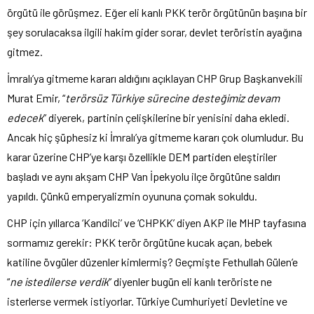
örgütü ile görüşmez. Eğer eli kanlı PKK terör örgütünün başına bir
şey sorulacaksa ilgili hakim gider sorar, devlet teröristin ayağına
gitmez.
İmralı’ya gitmeme kararı aldığını açıklayan CHP Grup Başkanvekili
Murat Emir, “
terörsüz Türkiye sürecine desteğimiz devam
edecek
” diyerek, partinin çelişkilerine bir yenisini daha ekledi.
Ancak hiç şüphesiz ki İmralı’ya gitmeme kararı çok olumludur. Bu
karar üzerine CHP’ye karşı özellikle DEM partiden eleştiriler
başladı ve aynı akşam CHP Van İpekyolu ilçe örgütüne saldırı
yapıldı. Çünkü emperyalizmin oyununa çomak sokuldu.
CHP için yıllarca ‘Kandilci’ ve ‘CHPKK’ diyen AKP ile MHP tayfasına
sormamız gerekir: PKK terör örgütüne kucak açan, bebek
katiline övgüler düzenler kimlermiş? Geçmişte Fethullah Gülen’e
“
ne istedilerse verdik
” diyenler bugün eli kanlı teröriste ne
isterlerse vermek istiyorlar. Türkiye Cumhuriyeti Devletine ve