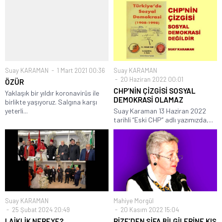
Suay KARAMAN
1 Mart 2021 00:36
Suay KARAMAN
20 Haziran 2022 00:01
ÖZÜR
CHP’NİN ÇİZGİSİ SOSYAL
Yaklaşık bir yıldır koronavirüs ile
DEMOKRASİ OLAMAZ
birlikte yaşıyoruz. Salgına karşı
yeterli...
Suay Karaman 13 Haziran 2022
tarihli “Eski CHP” adlı yazımızda,...
Suay KARAMAN
Mahiye Morgül
25 Şubat 2024 20:49
20 Kasım 2022 15:04
LAİKLİK NEREYE?
RİZE’DEN ŞİFA BİLGİLERİNE KIŞ