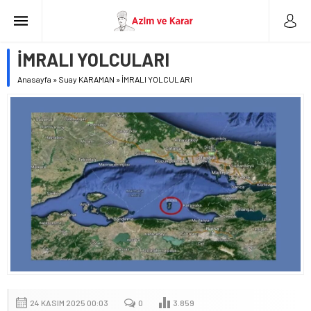
İMRALI YOLCULARI
Anasayfa
»
Suay KARAMAN
»
İMRALI YOLCULARI
24 KASIM 2025 00:03
0
3.859