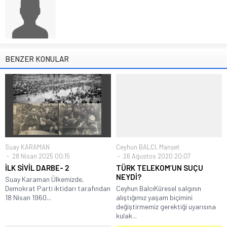
BENZER KONULAR
Suay KARAMAN
Ceyhun BALCI
,
Manşet
28 Nisan 2025 00:15
26 Ağustos 2020 20:07
İLK SİVİL DARBE- 2
TÜRK TELEKOM’UN SUÇU
NEYDİ?
Suay Karaman Ülkemizde,
Demokrat Parti iktidarı tarafından
Ceyhun BalcıKüresel salgının
18 Nisan 1960...
alıştığımız yaşam biçimini
değiştirmemiz gerektiği uyarısına
kulak...