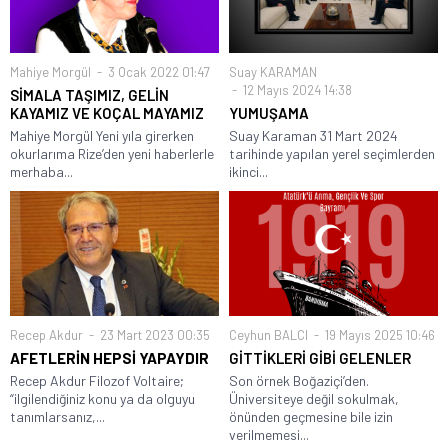
Mahiye Morgül
3 Ocak 2022 01:47
Suay KARAMAN
12 Mayıs 2024 14:38
SİMALA TAŞIMIZ, GELİN
KAYAMIZ VE KOÇAL MAYAMIZ
YUMUŞAMA
Mahiye Morgül Yeni yıla girerken
Suay Karaman 31 Mart 2024
okurlarıma Rize’den yeni haberlerle
tarihinde yapılan yerel seçimlerden
merhaba...
ikinci...
Recep Akdur
23 Mart 2023 00:35
Ceyhun BALCI
19 Mayıs 2025 10:46
AFETLERİN HEPSİ YAPAYDIR
GİTTİKLERİ GİBİ GELENLER
Recep Akdur Filozof Voltaire;
Son örnek Boğaziçi’den.
“ilgilendiğiniz konu ya da olguyu
Üniversiteye değil sokulmak,
tanımlarsanız,...
önünden geçmesine bile izin
verilmemesi...