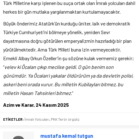
Türk Milletine karşı işlenen bu suça ortak olan İmralı yolcuları dahil
herkes bir gün mutlaka yargılanmaktan kurtulamayacaktır.
Büyük önderimiz Atatürk’ün kurduğu üniter, laik ve demokratik
Türkiye Cumhuriyeti’ni bölmeye yönelik, yeniden Sevr
dayatmasına doğru götürülen emperyalizmin hazırladığı bir plan
yürütülmektedir. Ama Türk Milleti buna izin vermeyecektir.
Emekli Albay Orkun Özeller’in şu sözüne kulak vermemiz gerekir;
“
velev ki Öcalan çıkıp meclise geldi. O gün benim son
günümdür. Ya Öcalan’ı yakalar öldürürüm ya da devletin polisi,
askeri beni orada vurur. Bu milletin Kubilayları bitmez, bu
milletin Hasan Tahsinleri bitmez.
”
Azim ve Karar, 24 Kasım 2025
ETİKETLER:
İmralı Yolcuları
,
PKK Terör örgütü
mustafa kemal tutgun