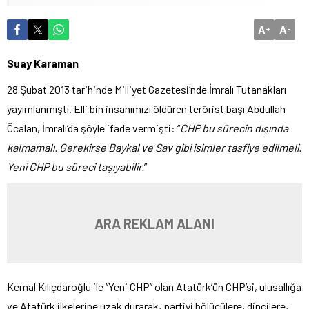
A
A
+
-
Suay Karaman
28 Şubat 2013 tarihinde Milliyet Gazetesi’nde İmralı Tutanakları
yayımlanmıştı. Elli bin insanımızı öldüren terörist başı Abdullah
Öcalan, İmralı’da şöyle ifade vermişti: “
CHP bu sürecin dışında
kalmamalı. Gerekirse Baykal ve Sav gibi isimler tasfiye edilmeli.
Yeni CHP bu süreci taşıyabilir.
”
ARA REKLAM ALANI
Kemal Kılıçdaroğlu ile “Yeni CHP” olan Atatürk’ün CHP’si, ulusallığa
ve Atatürk ilkelerine uzak durarak, partiyi bölücülere, dincilere,