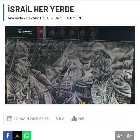
İSRAİL HER YERDE
Anasayfa
»
Ceyhun BALCI
»
İSRAİL HER YERDE
22 KASIM 2025 22:55
0
295
A
A
+
-