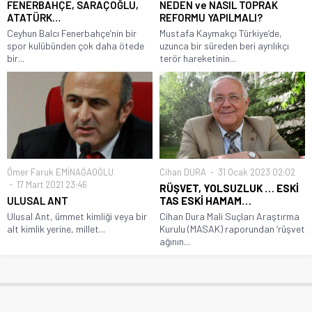
FENERBAHÇE, SARAÇOĞLU,
NEDEN ve NASIL TOPRAK
ATATÜRK…
REFORMU YAPILMALI?
Ceyhun Balcı Fenerbahçe’nin bir
Mustafa Kaymakçı Türkiye’de,
spor kulübünden çok daha ötede
uzunca bir süreden beri ayrılıkçı
bir...
terör hareketinin...
Ömer Faruk EMİNAĞAOĞLU
Cihan DURA
31 Ocak 2023 02:02
17 Mart 2021 23:46
RÜŞVET, YOLSUZLUK … ESKİ
ULUSAL ANT
TAS ESKİ HAMAM…
Ulusal Ant, ümmet kimliği veya bir
Cihan Dura Mali Suçları Araştırma
alt kimlik yerine, millet...
Kurulu (MASAK) raporundan ‘rüşvet
ağının...