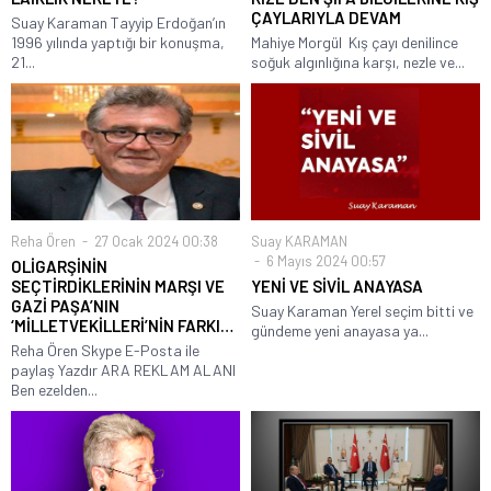
ÇAYLARIYLA DEVAM
Suay Karaman Tayyip Erdoğan’ın
1996 yılında yaptığı bir konuşma,
Mahiye Morgül Kış çayı denilince
21...
soğuk algınlığına karşı, nezle ve...
Reha Ören
27 Ocak 2024 00:38
Suay KARAMAN
6 Mayıs 2024 00:57
OLİGARŞİNİN
SEÇTİRDİKLERİNİN MARŞI VE
YENİ VE SİVİL ANAYASA
GAZİ PAŞA’NIN
Suay Karaman Yerel seçim bitti ve
‘MİLLETVEKİLLERİ’NİN FARKI…
gündeme yeni anayasa ya...
Reha Ören Skype E-Posta ile
paylaş Yazdır ARA REKLAM ALANI
Ben ezelden...