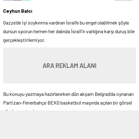
Ceyhun Balcı
Gazze’de işi soykırıma vardıran İsrail’e bu engel olabilmek şöyle
dursun sporun hemen her dalında İsrail’in varlığına karşı duruş bile
gerçekleştirilemiyor.
ARA REKLAM ALANI
Bu konuyu yazmaya hazırlanırken dün akşam Belgrad’da oynanan
Partizan-Fenerbahçe BEKO basketbol maşında açılan bir görsel
gündeme oturdu.
Sırplar, her nedense 600 yıl geriye göndermede bulunma gereği
duymuşlar.