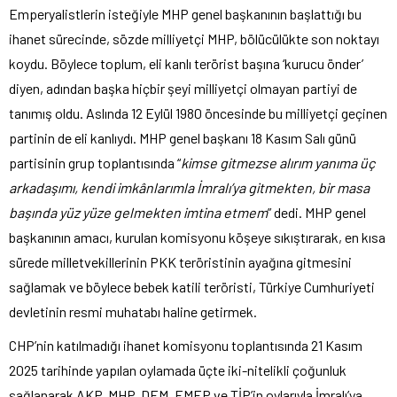
Emperyalistlerin isteğiyle MHP genel başkanının başlattığı bu
ihanet sürecinde, sözde milliyetçi MHP, bölücülükte son noktayı
koydu. Böylece toplum, eli kanlı terörist başına ‘kurucu önder’
diyen, adından başka hiçbir şeyi milliyetçi olmayan partiyi de
tanımış oldu. Aslında 12 Eylül 1980 öncesinde bu milliyetçi geçinen
partinin de eli kanlıydı. MHP genel başkanı 18 Kasım Salı günü
partisinin grup toplantısında “
kimse gitmezse alırım yanıma üç
arkadaşımı, kendi imkânlarımla İmralı’ya gitmekten, bir masa
başında yüz yüze gelmekten imtina etmem
” dedi. MHP genel
başkanının amacı, kurulan komisyonu köşeye sıkıştırarak, en kısa
sürede milletvekillerinin PKK teröristinin ayağına gitmesini
sağlamak ve böylece bebek katili teröristi, Türkiye Cumhuriyeti
devletinin resmi muhatabı haline getirmek.
CHP’nin katılmadığı ihanet komisyonu toplantısında 21 Kasım
2025 tarihinde yapılan oylamada üçte iki-nitelikli çoğunluk
sağlanarak AKP, MHP, DEM, EMEP ve TİP’in oylarıyla İmralı’ya