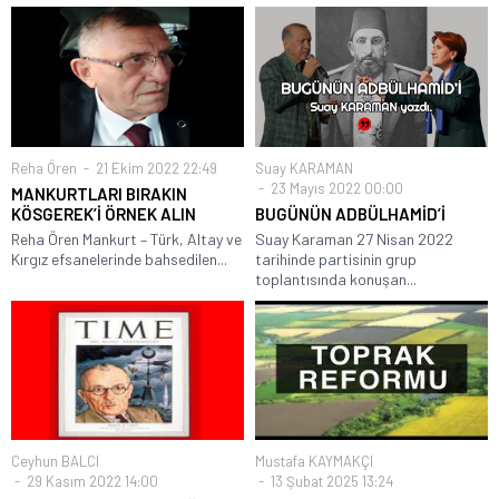
Reha Ören
21 Ekim 2022 22:49
Suay KARAMAN
23 Mayıs 2022 00:00
MANKURTLARI BIRAKIN
KÖSGEREK’İ ÖRNEK ALIN
BUGÜNÜN ADBÜLHAMİD’İ
Reha Ören Mankurt – Türk, Altay ve
Suay Karaman 27 Nisan 2022
Kırgız efsanelerinde bahsedilen...
tarihinde partisinin grup
toplantısında konuşan...
Ceyhun BALCI
Mustafa KAYMAKÇI
29 Kasım 2022 14:00
13 Şubat 2025 13:24