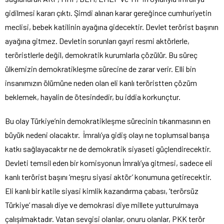
gidilmesi kararı çıktı. Şimdi alınan karar gereğince cumhuriyetin
meclisi, bebek katilinin ayağına gidecektir. Devlet terörist başının
ayağına gitmez. Devletin sorunları gayri resmi aktörlerle,
teröristlerle değil, demokratik kurumlarla çözülür. Bu süreç
ülkemizin demokratikleşme sürecine de zarar verir. Elli bin
insanımızın ölümüne neden olan eli kanlı teröristten çözüm
beklemek, hayalin de ötesindedir, bu iddia korkunçtur.
Bu olay Türkiye’nin demokratikleşme sürecinin tıkanmasının en
büyük nedeni olacaktır. İmralı’ya gidiş olayı ne toplumsal barışa
katkı sağlayacaktır ne de demokratik siyaseti güçlendirecektir.
Devleti temsil eden bir komisyonun İmralı’ya gitmesi, sadece eli
kanlı terörist başını ‘meşru siyasi aktör’ konumuna getirecektir.
Eli kanlı bir katile siyasi kimlik kazandırma çabası, ‘terörsüz
Türkiye’ masalı diye ve demokrasi diye millete yutturulmaya
çalışılmaktadır. Vatan sevgisi olanlar, onuru olanlar, PKK terör