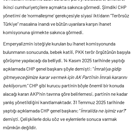
ikinci cumhuriyetçilere açmakta sakınca görmedi. Şimdiki CHP
yönetimi de ‘normalleşme’ gerekçesiyle siyasi iktidarın “Terörsüz
Türkiye” masalına inandı ve bütün uyarılara karşın ihanet
komisyonuna girmekte sakınca görmedi.
Emperyalizmin isteğiyle kurulan bu ihanet komisyonunda
bulunmanın sonucunda, bebek katili, PKK terör örgütünün başıyla
görüşme yapılacağı da belliydi. 14 Kasım 2025 tarihinde yaptığı
açıklamada CHP genel başkanı şöyle demişti: “
İmralı’ya gidip
gitmeyeceğimize karar vermek için AK Parti’nin İmralı kararını
bekliyorum
.” CHP gibi kurucu partinin böyle önemli bir konuda
alacağı kararı AKP’nin tavrına göre belirlemesi, partinin ne kadar
yanlış yönetildiğini kanıtlamaktadır. 31 Temmuz 2025 tarihinde
yaptığı açıklamada CHP genel başkanı; “
İmralı’da ne işimiz var?
”
demişti. Çelişkilerle dolu söz ve eylemlerle sonuca varmak
mümkün değildir.