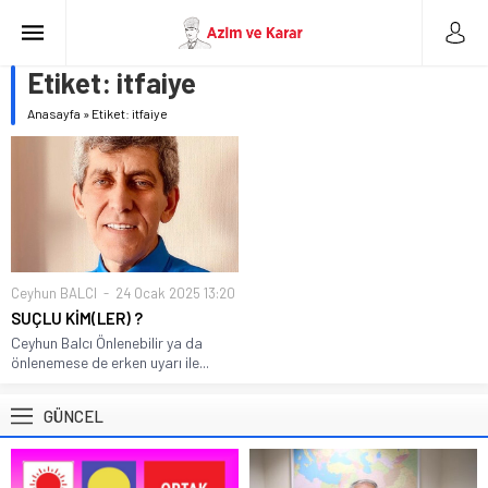
Etiket:
itfaiye
Anasayfa
»
Etiket: itfaiye
Ceyhun BALCI
24 Ocak 2025 13:20
SUÇLU KİM(LER) ?
Ceyhun Balcı Önlenebilir ya da
önlenemese de erken uyarı ile...
GÜNCEL