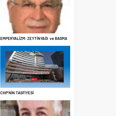
EMPERYALİZM: ZEYTİNYAĞI ve BASMA
CHP’NİN TASFİYESİ