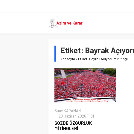
Etiket:
Bayrak Açıyor
Anasayfa
»
Etiket: Bayrak Açıyorum Mitingi
Suay KARAMAN
29 Haziran 2026 11:01
SÖZDE ÖZGÜRLÜK
MİTİNGLERİ