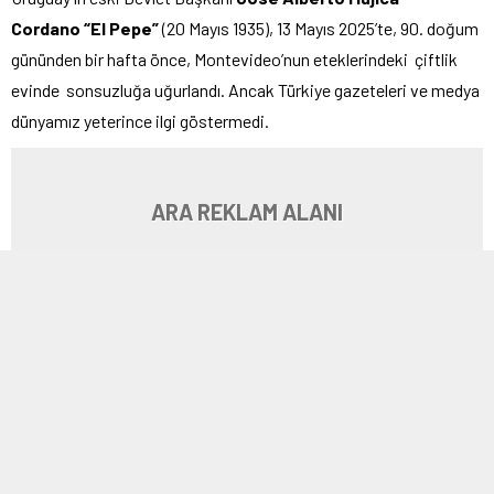
Cordano “El Pepe”
(20 Mayıs 1935), 13 Mayıs 2025’te, 90. doğum
gününden bir hafta önce, Montevideo’nun eteklerindeki çiftlik
evinde sonsuzluğa uğurlandı. Ancak Türkiye gazeteleri ve medya
dünyamız yeterince ilgi göstermedi.
ARA REKLAM ALANI
Kimdi, halk arasındaki lakabıyla “
El Pepe”
?
El Pepe’yle ilgili yazı ve haberlerde, salt iki özelliği yansıtılmış.
Birincisi; dünyanın en mütevazı liderlerinden biri olması, ikincisi
ise sade yaşamı, dürüstlüğü ve halkına adanmışlığıyla dünyaya
ilham vermesi.