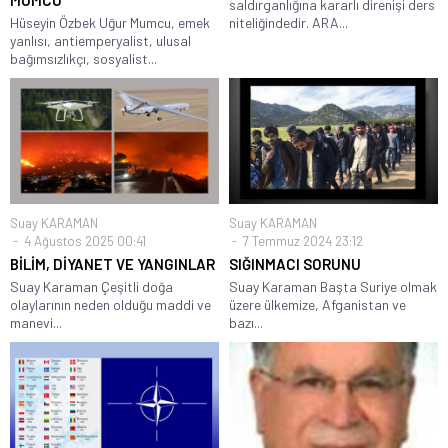
MUMCU
saldırganlığına kararlı direnişi ders
Hüseyin Özbek Uğur Mumcu, emek
niteliğindedir. ARA...
yanlısı, antiemperyalist, ulusal
bağımsızlıkçı, sosyalist...
Suay KARAMAN
Suay KARAMAN
4 Ağustos 2025 00:41
7 Temmuz 2024 23:12
BİLİM, DİYANET VE YANGINLAR
SIĞINMACI SORUNU
Suay Karaman Çeşitli doğa
Suay Karaman Başta Suriye olmak
olaylarının neden olduğu maddi ve
üzere ülkemize, Afganistan ve
manevi...
bazı...