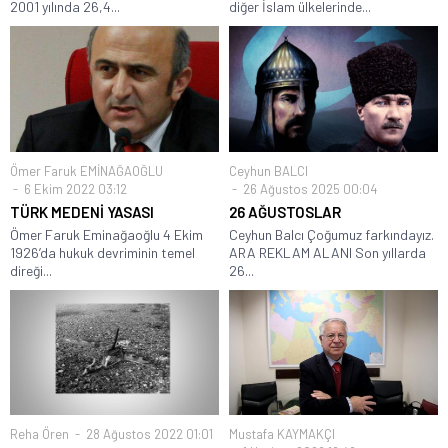
2001 yılında 26,4...
diğer İslam ülkelerinde...
Ömer Faruk EMİNAĞAOĞLU
Ceyhun BALCI
6 Ekim 2022 03:12
26 Ağustos 2025 00:04
TÜRK MEDENİ YASASI
26 AĞUSTOSLAR
Ömer Faruk Eminağaoğlu 4 Ekim
Ceyhun Balcı Çoğumuz farkındayız.
1926’da hukuk devriminin temel
ARA REKLAM ALANI Son yıllarda
direği...
26...
Reha Ören
28 Ağustos 2022 01:01
Mustafa KAYMAKÇI