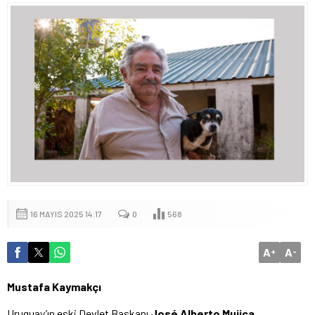
16 MAYIS 2025 14:17
0
568
A
A
+
-
Mustafa Kaymakçı
Uruguay’ın eski Devlet Başkanı
José Alberto Mujica