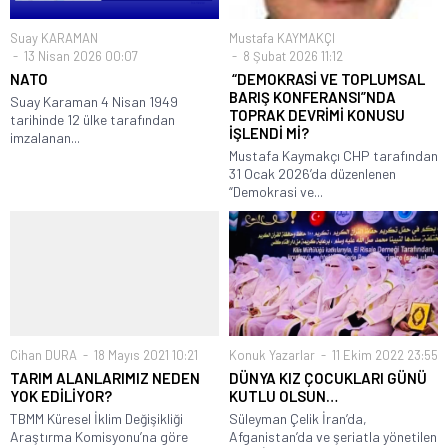
Suay KARAMAN
Mustafa KAYMAKÇI
13 Nisan 2026 00:07
8 Şubat 2026 11:12
NATO
“DEMOKRASİ VE TOPLUMSAL
BARIŞ KONFERANSI”NDA
Suay Karaman 4 Nisan 1949
TOPRAK DEVRİMİ KONUSU
tarihinde 12 ülke tarafından
İŞLENDİ Mİ?
imzalanan...
Mustafa Kaymakçı CHP tarafından
31 Ocak 2026’da düzenlenen
“Demokrasi ve...
Cihan DURA
18 Mayıs 2021 10:21
Konuk Yazarlar
11 Ekim 2022 23:55
TARIM ALANLARIMIZ NEDEN
DÜNYA KIZ ÇOCUKLARI GÜNÜ
YOK EDİLİYOR?
KUTLU OLSUN…
TBMM Küresel İklim Değişikliği
Süleyman Çelik İran’da,
Araştırma Komisyonu’na göre
Afganistan’da ve şeriatla yönetilen