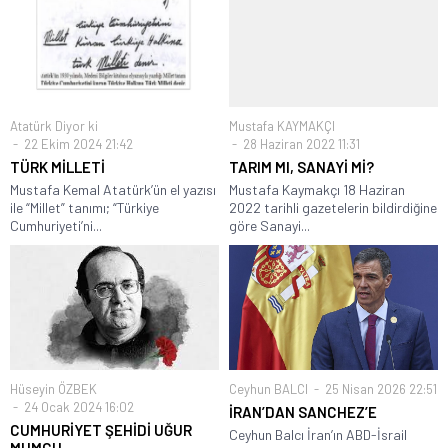
Atatürk Diyor ki
Mustafa KAYMAKÇI
22 Ekim 2024 21:42
28 Haziran 2022 11:31
TÜRK MİLLETİ
TARIM MI, SANAYİ Mİ?
Mustafa Kemal Atatürk’ün el yazısı
Mustafa Kaymakçı 18 Haziran
ile “Millet” tanımı; “Türkiye
2022 tarihli gazetelerin bildirdiğine
Cumhuriyeti’ni...
göre Sanayi...
Hüseyin ÖZBEK
Ceyhun BALCI
25 Nisan 2026 22:51
24 Ocak 2024 16:02
İRAN’DAN SANCHEZ’E
CUMHURİYET ŞEHİDİ UĞUR
Ceyhun Balcı İran’ın ABD-İsrail