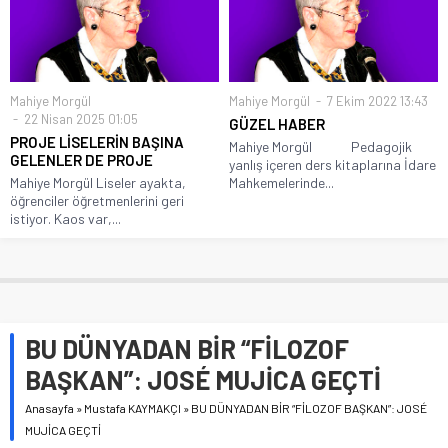
Mahiye Morgül
Mahiye Morgül
7 Ekim 2022 13:43
22 Nisan 2025 01:05
GÜZEL HABER
PROJE LİSELERİN BAŞINA
Mahiye Morgül Pedagojik
GELENLER DE PROJE
yanlış içeren ders kitaplarına İdare
Mahiye Morgül Liseler ayakta,
Mahkemelerinde...
öğrenciler öğretmenlerini geri
istiyor. Kaos var,...
BU DÜNYADAN BİR “FİLOZOF
BAŞKAN”: JOSÉ MUJİCA GEÇTİ
Anasayfa
»
Mustafa KAYMAKÇI
»
BU DÜNYADAN BİR “FİLOZOF BAŞKAN”: JOSÉ
MUJİCA GEÇTİ