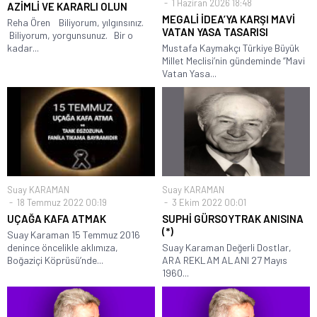
1 Haziran 2026 18:48
AZİMLİ VE KARARLI OLUN
MEGALİ İDEA’YA KARŞI MAVİ
Reha Ören Biliyorum, yılgınsınız.
VATAN YASA TASARISI
Biliyorum, yorgunsunuz. Bir o
kadar...
Mustafa Kaymakçı Türkiye Büyük
Millet Meclisi’nin gündeminde “Mavi
Vatan Yasa...
Suay KARAMAN
Suay KARAMAN
18 Temmuz 2022 00:19
3 Ekim 2022 00:01
UÇAĞA KAFA ATMAK
SUPHİ GÜRSOYTRAK ANISINA
(*)
Suay Karaman 15 Temmuz 2016
denince öncelikle aklımıza,
Suay Karaman Değerli Dostlar,
Boğaziçi Köprüsü’nde...
ARA REKLAM ALANI 27 Mayıs
1960...