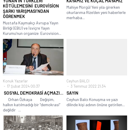
YUNAN’IN TÜRKLERİ
KAYAMIZ VE KOÇAL MAYAMIZ
KÖTÜLEMESİNİ EUROVİSİON
Mahiye Morgül Yeni yıla girerken
ŞARKI YARIŞMASI’NDAN
okurlarıma Rize’den yeni haberlerle
ÖĞRENMEK
merhaba...
Mustafa Kaymakçı Avrupa Yayın
Birliği (EBU) ve İsviçre Yayın
Kurumu‘nun organize Eurovision...
Konuk Yazarlar
Ceyhun BALCI
17 Şubat 2024 00:37
3 Temmuz 2022 21:34
SOSYAL DEMOKRASİ AÇMAZI…
SAYIN
Orhan Özkaya Değişim,
Ceyhun Balcı Konuşma ve yazı
halkın katılmadığı bir “demokrasi”
dilinde kişi adının önüne getirilen...
değildir ...