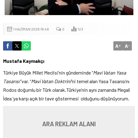
1 HAZIRAN 2026 18:48
0
123
A
A
+
-
Mustafa Kaymakçı
Türkiye Büyük Millet Meclisi’nin gündeminde “
Mavi Vatan Yasa
Tasarısı”
var. “
Mavi Vatan Doktrini
”ni temel alan Yasa Tasarısı’nı
Rodos doğumlu bir Türk olarak,Türkiye’nin aynı zamanda Megali
İdea ‘ya karşı açık bir tavır göstermesi olduğunu düşünüyorum.
ARA REKLAM ALANI