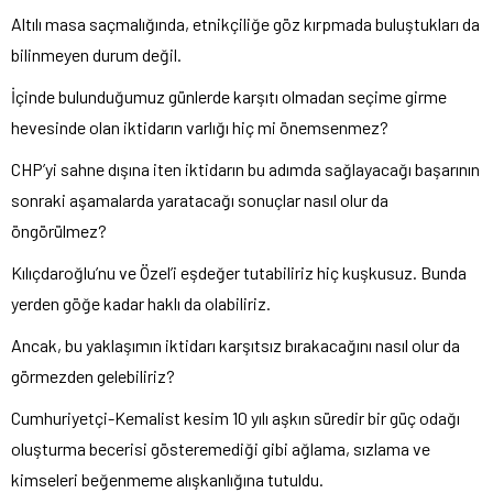
Altılı masa saçmalığında, etnikçiliğe göz kırpmada buluştukları da
bilinmeyen durum değil.
İçinde bulunduğumuz günlerde karşıtı olmadan seçime girme
hevesinde olan iktidarın varlığı hiç mi önemsenmez?
CHP’yi sahne dışına iten iktidarın bu adımda sağlayacağı başarının
sonraki aşamalarda yaratacağı sonuçlar nasıl olur da
öngörülmez?
Kılıçdaroğlu’nu ve Özel’i eşdeğer tutabiliriz hiç kuşkusuz. Bunda
yerden göğe kadar haklı da olabiliriz.
Ancak, bu yaklaşımın iktidarı karşıtsız bırakacağını nasıl olur da
görmezden gelebiliriz?
Cumhuriyetçi-Kemalist kesim 10 yılı aşkın süredir bir güç odağı
oluşturma becerisi gösteremediği gibi ağlama, sızlama ve
kimseleri beğenmeme alışkanlığına tutuldu.