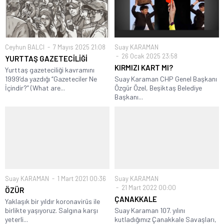
Ceyhun BALCI
7 Mayıs 2025 21:08
Suay KARAMAN
26 Ocak 2025 23:58
YURTTAŞ GAZETECİLİĞİ
KIRMIZI KART MI?
Yurttaş gazeteciliği kavramını
1999’da yazdığı “Gazeteciler Ne
Suay Karaman CHP Genel Başkanı
İçindir?” (What are...
Özgür Özel, Beşiktaş Belediye
Başkanı...
Suay KARAMAN
1 Mart 2021 00:36
Suay KARAMAN
21 Mart 2022 00:00
ÖZÜR
ÇANAKKALE
Yaklaşık bir yıldır koronavirüs ile
birlikte yaşıyoruz. Salgına karşı
Suay Karaman 107. yılını
yeterli...
kutladığımız Çanakkale Savaşları,