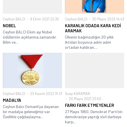
Ceyhun BALCI
9 Ekim 2021 22:35
Ceyhun BALCI
30 Mayıs 2023 14:43
NOBEL
KARANLIK ODADA KARA KEDİ
ARAMAK
Ceyhun BALCI Ekim ayı Nobel
ödüllerinin açıklanma zamanıdır.
Ülkenin bağımsızlığını 20 yıllık
Bilim ve...
iktidarı boyunca adım adım
ortadan kaldıran,...
Ceyhun BALCI
23 Kasım 2022 15:13
Suay KARAMAN
30 Mayıs 2021 23:50
MADALYA
FARKI FARK ETMEYENLER
Ceyhun Balcı Osmanlı’ya dayanan
bir madalya geleneğimiz var.
27 Mayıs 1960, Demokrat Parti’nin
Özellikle çağdaşlaşma...
demokrasiye yaptığı sivil darbeye
karşı...