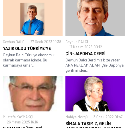
Ceyhun BALCI
27 Ocak 2023 14:38
Ceyhun BALCI
17 Kasım 2025 00:12
YAZIK OLDU TÜRKİYE’YE
ÇİN-JAPONYA DERSİ
Ceyhun Balcı Türkiye ekonomik
olarak karmaşa içinde. Bu
Ceyhun Balcı Derdimiz bize yeter!
karmaşaya umar...
ARA REKLAM ALANI Çin-Japonya
geriliminden...
Mustafa KAYMAKÇI
Mahiye Morgül
3 Ocak 2022 01:47
26 Mayıs 2025 16:16
SİMALA TAŞIMIZ, GELİN