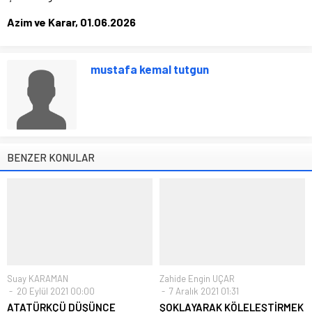
Azim ve Karar, 01.06.2026
mustafa kemal tutgun
BENZER KONULAR
Suay KARAMAN
Zahide Engin UÇAR
20 Eylül 2021 00:00
7 Aralık 2021 01:31
ATATÜRKÇÜ DÜŞÜNCE
ŞOKLAYARAK KÖLELEŞTİRMEK