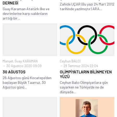
DERNEĞİ
Zahide UÇAR (Bu yazı 24 Mart 2012
Suay Karaman Atatürk ilke ve
tarihinde yazılmıştır) ARA...
devrimlerine karşı saldırıların
arttığı bir...
Manşet
,
Suay KARAMAN
Ceyhun BALCI
30 Ağustos 2020 09:09
29 Temmuz 2024 22:04
30 AĞUSTOS
OLİMPİYATLARIN BİLİNMEYEN
YÜZÜ
26 Ağustos günü Kocatepe’den
başlayan Büyük Taarruz, 30
Ceyhun Balcı Olimpiyatlara gün
Ağustos günü...
sayarken ne Türkiye’de ne de
dünyada...