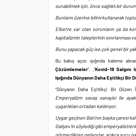
sunabilmek için, önce sağlıklı bir dur
Bunların üzerine bilimi kullanarak topl
Elbette var olan sorunların ya da kon
kapitalizmin taleplerinin sınırlanması ve
Bunu yapacak güç ise,çok genel bir ya
Bu bakış açısı ışığında kaleme alın
Çözümlemeler
”, ,“
Kovid-19 Salgını 
Işığında Dünyanın Daha Eşitlikçi Bir
“Dünyanın Daha Eşitlikçi Bir Düzen 
Emperyalizm savaş sanayisi ile ayak
uygarlıkları ortadan kaldırıyor.
Uygar geçinen Batı’nın başka çaresi kalma
Galiyev’in söylediği gibi emperyalistler
görmezlikten geliyorlar, açıkça suçu pay