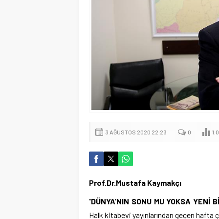
3 AĞUSTOS 2020 22:23
0
1.
Prof.Dr.Mustafa Kaymakçı
“
DÜNYA’NIN SONU MU YOKSA YENİ B
Halk kitabevi yayınlarından geçen hafta çı