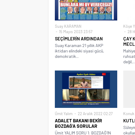
Suay KARAMAN
Köşe Y
15 Mayıs 2023 23:57
28 H
SEÇİMLERİN ARDINDAN
ÇAY 
MECL
Suay Karaman 21 yıllık AKP
iktidarı elindeki siyasi gücü,
Mahiy
demokratik...
ruhsat
değil,..
Ümit Yalım
22 Aralık 2022 02:27
Konuk 
ADALET BAKANI BEKİR
KUTL
BOZDAĞ’A SORULAR
Süleym
Ümit YALIM SORU 1: BOZDAĞ’IN
okulla