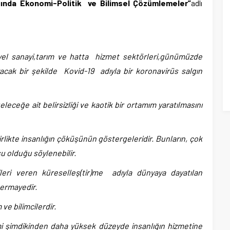
ığında Ekonomi-Politik ve Bilimsel Çözümlemeler”
adlı
yel sanayi,tarım ve hatta hizmet sektörleri,günümüzde
acak bir şekilde Kovid-19 adıyla bir koronavirüs salgın
leceğe ait belirsizliği ve kaotik bir ortamım yaratılmasını
likte insanlığın çöküşünün göstergeleridir. Bunların, çok
u olduğu söylenebilir.
ileri veren küreselleş(tir)me adıyla dünyaya dayatılan
sermayedir.
 ve bilimcilerdir.
imi şimdikinden daha yüksek düzeyde insanlığın hizmetine