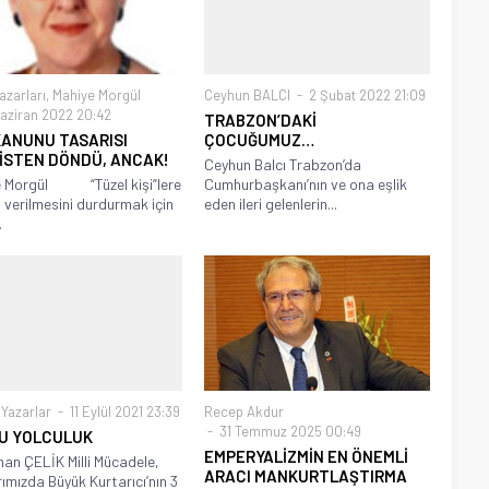
azarları
,
Mahiye Morgül
Ceyhun BALCI
2 Şubat 2022 21:09
aziran 2022 20:42
TRABZON’DAKİ
KANUNU TASARISI
ÇOCUĞUMUZ…
İSTEN DÖNDÜ, ANCAK!
Ceyhun Balcı Trabzon’da
e Morgül “Tüzel kişi”lere
Cumhurbaşkanı’nın ve ona eşlik
 verilmesini durdurmak için
eden ileri gelenlerin...
.
Yazarlar
11 Eylül 2021 23:39
Recep Akdur
31 Temmuz 2025 00:49
U YOLCULUK
EMPERYALİZMİN EN ÖNEMLİ
an ÇELİK Milli Mücadele,
ARACI MANKURTLAŞTIRMA
rımızda Büyük Kurtarıcı’nın 3