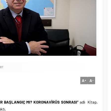
087
A
A
+
-
İR BAŞLANGIÇ MI? KORONAVİRÜS SONRASI”
adlı Kitap,
ktı.