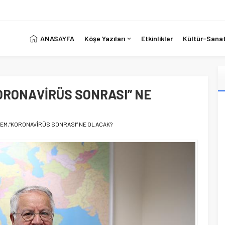
ANASAYFA
Köşe Yazıları
Etkinlikler
Kültür-Sana
ORONAVİRÜS SONRASI” NE
EM,“KORONAVİRÜS SONRASI” NE OLACAK?