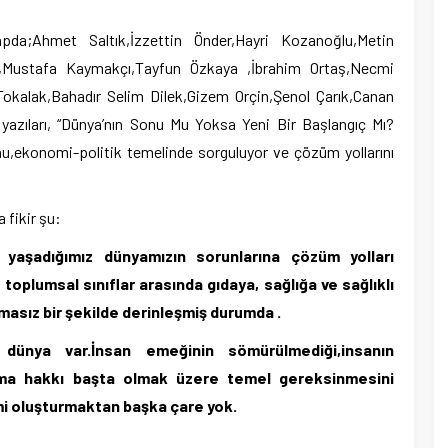
apda;Ahmet Saltık,İzzettin Önder,Hayri Kozanoğlu,Metin
,Mustafa Kaymakçı,Tayfun Özkaya ,İbrahim Ortaş,Necmi
kalak,Bahadır Selim Dilek,Gizem Orçin,Şenol Çarık,Canan
yazıları, “Dünya’nın Sonu Mu Yoksa Yeni Bir Başlangıç Mı?
u,ekonomi-politik temelinde sorguluyor ve çözüm yollarını
 fikir şu:
 yaşadığımız dünyamızın sorunlarına çözüm yolları
e toplumsal sınıflar arasında gıdaya, sağlığa ve sağlıklı
ımasız bir şekilde derinleşmiş durumda .
dünya var.İnsan emeğinin sömürülmediği,insanın
ışma hakkı başta olmak üzere temel gereksinmesini
emi oluşturmaktan başka çare yok.