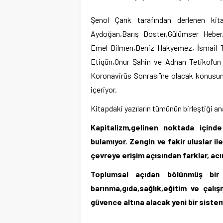
Şenol Çarık tarafından derlenen kit
Aydoğan,Barış Doster,Gülümser Heber
Emel Dilmen,Deniz Hakyemez, İsmail To
Etigün,Onur Şahin ve Adnan Tetikol’un 
Koronavirüs Sonrası”ne olacak konusun
içeriyor.
Kitapdaki yazıların tümünün birleştiği ana
Kapitalizm,gelinen noktada içinde
bulamıyor. Zengin ve fakir uluslar il
çevreye erişim açısından farklar, ac
Toplumsal açıdan bölünmüş bir 
barınma,gıda,sağlık,eğitim ve çal
güvence altına alacak yeni bir sist