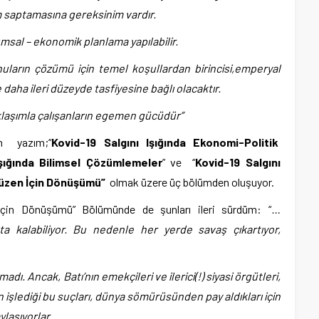
um saptamasına gereksinim vardır.
umsal – ekonomik planlama yapılabilir.
uların çözümü için temel koşullardan birincisi,emperyal
 daha ileri düzeyde tasfiyesine bağlı olacaktır.
klaşımla çalışanların egemen gücüdür”
an yazım;“
Kovid-19 Salgını Işığında Ekonomi-Politik
Işığında Bilimsel Çözümlemeler
” ve “
Kovid-19 Salgını
 Düzen İçin Dönüşümü”
olmak üzere üç bölümden oluşuyor.
İçin Dönüşümü” Bölümünde de şunları ileri sürdüm: “
…
ta kalabiliyor. Bu nedenle her yerde savaş çıkartıyor,
dı. Ancak, Batı’nın emekçileri ve ilerici(!) siyasi örgütleri,
in işlediği bu suçları, dünya sömürüsünden pay aldıkları için
laşıyorlar.