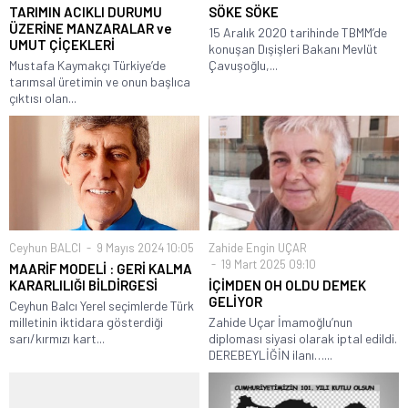
TARIMIN ACIKLI DURUMU
SÖKE SÖKE
ÜZERİNE MANZARALAR ve
15 Aralık 2020 tarihinde TBMM’de
UMUT ÇİÇEKLERİ
konuşan Dışişleri Bakanı Mevlüt
Mustafa Kaymakçı Türkiye’de
Çavuşoğlu,...
tarımsal üretimin ve onun başlıca
çıktısı olan...
Ceyhun BALCI
9 Mayıs 2024 10:05
Zahide Engin UÇAR
19 Mart 2025 09:10
MAARİF MODELİ : GERİ KALMA
KARARLILIĞI BİLDİRGESİ
İÇİMDEN OH OLDU DEMEK
GELİYOR
Ceyhun Balcı Yerel seçimlerde Türk
milletinin iktidara gösterdiği
Zahide Uçar İmamoğlu’nun
sarı/kırmızı kart...
diploması siyasi olarak iptal edildi.
DEREBEYLİĞİN ilanı…...