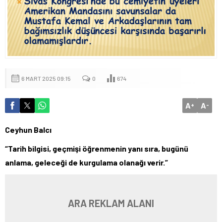
6 MART 2025 09:15
0
674
A
A
+
-
Ceyhun Balcı
“Tarih bilgisi, geçmişi öğrenmenin yanı sıra, bugünü
anlama, geleceği de kurgulama olanağı verir.”
ARA REKLAM ALANI