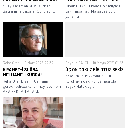
Suay Karaman Bu yıl Kurban
Cihan DURA Dünyada bir milyara
Bayramı ile Babalar Günü aynı...
yakın insan açlıkla savaşıyor,
yarısına...
Reha Ören
8 Mart 2023 22:32
Ceyhun BALCI
19 Mayıs 2021 01:43
KIYAMET-İ SUĞRA…
ÜÇ ON DOKUZ BİR OTUZ SEKİZ
MELHAME-İ KÜBRA!
Atatürk’ün 1927’deki 2. CHP
Reha Ören Lisan-ı Osmaniyi
Kurultayı’ndaki konuşması olan
gerekmedikçe kullanmayı sevmem.
Büyük Nutuk üç...
ARA REKLAM ALANI...