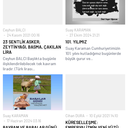
Ceyhun BALCI
Suay KARAMAN
24 Kasım 2021 00:16
27 Ekim 2024 21:21
23 SENTLİK ASKER,
101. YILIMIZ
ZEYTİNYAĞI, BASMA, ÇAKILAN
Suay Karaman Cumhuriyetimizin
LİRA
101. yılını kutladığımız bugünlerde
Ceyhun BALCI Başlıkta bugünle
büyük gurur ve...
ilişkilendirilebilecek tek kavram
liradır. (Türk lirası...
Suay KARAMAN
Cihan DURA
10 Eylül 2021 14:10
17 Haziran 2024 03:16
KÜRESELLEŞME:
BAYRAM VE BABALAR GÜNÜ
EMPERYALİZMİN YENİ YÜZÜ