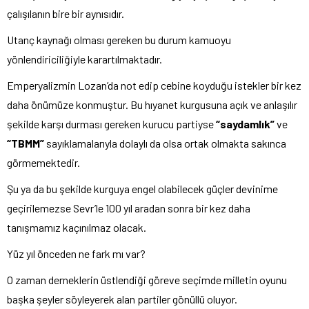
çalışılanın bire bir aynısıdır.
Utanç kaynağı olması gereken bu durum kamuoyu
yönlendiriciliğiyle karartılmaktadır.
Emperyalizmin Lozan’da not edip cebine koyduğu istekler bir kez
daha önümüze konmuştur. Bu hıyanet kurgusuna açık ve anlaşılır
şekilde karşı durması gereken kurucu partiyse
“saydamlık”
ve
“TBMM”
sayıklamalarıyla dolaylı da olsa ortak olmakta sakınca
görmemektedir.
Şu ya da bu şekilde kurguya engel olabilecek güçler devinime
geçirilemezse Sevr’le 100 yıl aradan sonra bir kez daha
tanışmamız kaçınılmaz olacak.
Yüz yıl önceden ne fark mı var?
O zaman derneklerin üstlendiği göreve seçimde milletin oyunu
başka şeyler söyleyerek alan partiler gönüllü oluyor.