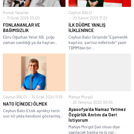
Konuk Yazarlar
Ceyhun BALCI
11 Ocak 2026 20:00
20 Kasım 2025 17:22
FONLANANLAR VE
İLK DÜĞME YANLIŞ
BAĞIMSIZLIK
İLİKLENİNCE
Ebru Oğuzhan Yeter AB, çoğu
Ceyhun Balcı Girişinde “Egemenlik
zaman sanıldığı ya da hayran...
kayıtsız, şartsız milletindir” yazılı
TBMM’den bir...
Ceyhun BALCI
15 Ocak 2024 11:39
Mahiye Morgül
25 Temmuz 2020 00:55
NATO İÇİN(DE) ÖLMEK
Ayasofya’da Namaz Yetmez
Ceyhun Balcı Etnik ayrılıkçı terör
Özgürlük Anıtını da Geri
son 40 yılda kendisini göstermiş...
İstiyorum
Mahiye Morgül Şan olsun diye
yapılacak başka ne iş var...