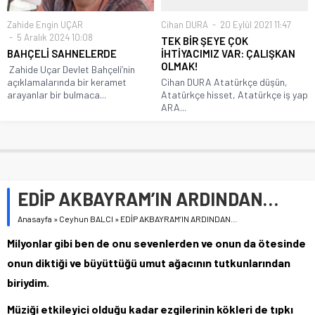
Zahide Engin UÇAR
Cihan DURA
20 Eylül 2021 11:47
5 Aralık 2024 10:08
TEK BİR ŞEYE ÇOK
BAHÇELİ SAHNELERDE
İHTİYACIMIZ VAR: ÇALIŞKAN
OLMAK!
Zahide Uçar Devlet Bahçeli’nin
açıklamalarında bir keramet
Cihan DURA Atatürkçe düşün,
arayanlar bir bulmaca...
Atatürkçe hisset, Atatürkçe iş yap
ARA...
EDİP AKBAYRAM’IN ARDINDAN…
Anasayfa
»
Ceyhun BALCI
»
EDİP AKBAYRAM’IN ARDINDAN…
Milyonlar gibi ben de onu sevenlerden ve onun da ötesinde
onun diktiği ve büyüttüğü umut ağacının tutkunlarından
biriydim.
Müziği etkileyici olduğu kadar ezgilerinin kökleri de tıpkı