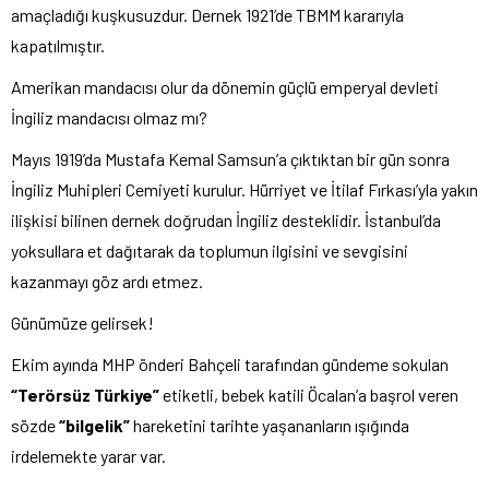
amaçladığı kuşkusuzdur. Dernek 1921’de TBMM kararıyla
kapatılmıştır.
Amerikan mandacısı olur da dönemin güçlü emperyal devleti
İngiliz mandacısı olmaz mı?
Mayıs 1919’da Mustafa Kemal Samsun’a çıktıktan bir gün sonra
İngiliz Muhipleri Cemiyeti kurulur. Hürriyet ve İtilaf Fırkası’yla yakın
ilişkisi bilinen dernek doğrudan İngiliz desteklidir. İstanbul’da
yoksullara et dağıtarak da toplumun ilgisini ve sevgisini
kazanmayı göz ardı etmez.
Günümüze gelirsek!
Ekim ayında MHP önderi Bahçeli tarafından gündeme sokulan
“Terörsüz Türkiye”
etiketli, bebek katili Öcalan’a başrol veren
sözde
“bilgelik”
hareketini tarihte yaşananların ışığında
irdelemekte yarar var.