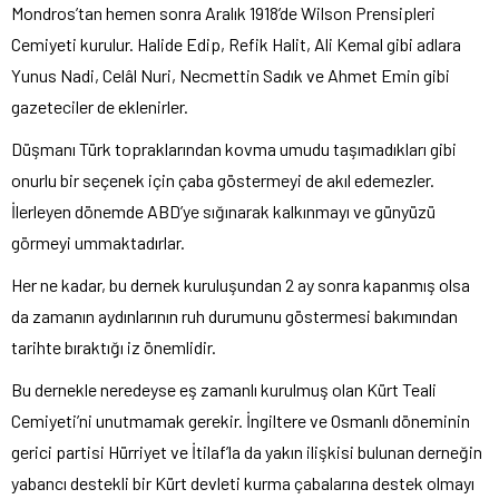
Mondros’tan hemen sonra Aralık 1918’de Wilson Prensipleri
Cemiyeti kurulur. Halide Edip, Refik Halit, Ali Kemal gibi adlara
Yunus Nadi, Celâl Nuri, Necmettin Sadık ve Ahmet Emin gibi
gazeteciler de eklenirler.
Düşmanı Türk topraklarından kovma umudu taşımadıkları gibi
onurlu bir seçenek için çaba göstermeyi de akıl edemezler.
İlerleyen dönemde ABD’ye sığınarak kalkınmayı ve günyüzü
görmeyi ummaktadırlar.
Her ne kadar, bu dernek kuruluşundan 2 ay sonra kapanmış olsa
da zamanın aydınlarının ruh durumunu göstermesi bakımından
tarihte bıraktığı iz önemlidir.
Bu dernekle neredeyse eş zamanlı kurulmuş olan Kürt Teali
Cemiyeti’ni unutmamak gerekir. İngiltere ve Osmanlı döneminin
gerici partisi Hürriyet ve İtilaf’la da yakın ilişkisi bulunan derneğin
yabancı destekli bir Kürt devleti kurma çabalarına destek olmayı