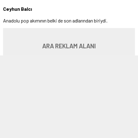
Ceyhun Balcı
Anadolu pop akımının belki de son adlarından biriydi.
ARA REKLAM ALANI
Kişisel tanışıklığım yoktu.
Milyonlar gibi ben de onu sevenlerden ve onun da ötesinde onun
diktiği ve büyüttüğü umut ağacının tutkunlarından biriydim.
Müziği etkileyici olduğu kadar ezgilerinin kökleri de tıpkı bedeni
ve düşüncesi gibi bu topraklardaydı. Son derece üretken ve
yaratıcı olduğu kuşkusuzdu.
Türkiye’nin son 75 yılına damga vuran, son çeyrek yüzyılda