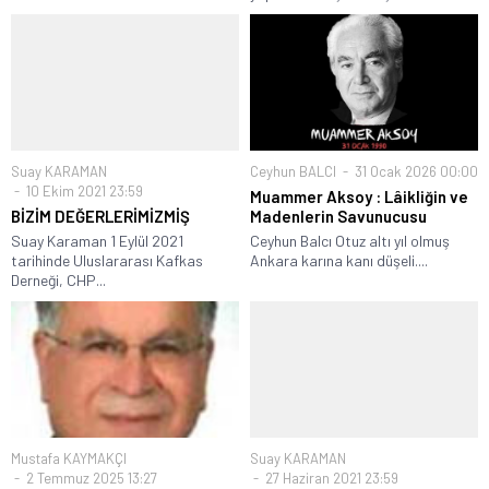
Suay KARAMAN
Ceyhun BALCI
31 Ocak 2026 00:00
10 Ekim 2021 23:59
Muammer Aksoy : Lâikliğin ve
BİZİM DEĞERLERİMİZMİŞ
Madenlerin Savunucusu
Suay Karaman 1 Eylül 2021
Ceyhun Balcı Otuz altı yıl olmuş
tarihinde Uluslararası Kafkas
Ankara karına kanı düşeli....
Derneği, CHP...
Mustafa KAYMAKÇI
Suay KARAMAN
2 Temmuz 2025 13:27
27 Haziran 2021 23:59