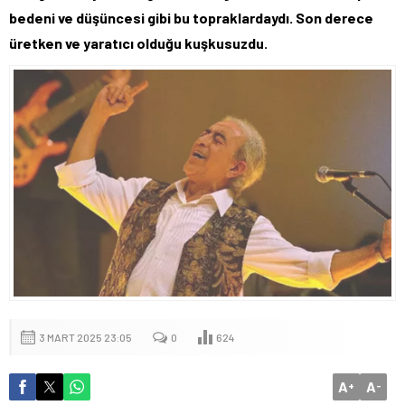
bedeni ve düşüncesi gibi bu topraklardaydı. Son derece
üretken ve yaratıcı olduğu kuşkusuzdu.
3 MART 2025 23:05
0
624
A
A
+
-