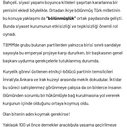
Bahçeli, siyasi yaşamı boyunca kitleleri şaşırtan kararlarına bir
yenisini ekledi böylelikle. Ortadan ikiye bölünmüş Türk milletinin
bu konuya yaklaşımı da
“bölünmüşlük”
ortak paydasında gelişti.
Bunda siyaset kurumunun etkisizliği ve tepkisizliği önemli rol
oynadı.
TBMM’de grubu bulunan partilerden yalnızca birisi sınırlı sandalye
sayısıyla bu emperyal projeye karşı dururken, bir başkasının genel
başkanı uydurma gerekçelerle tutuklanmış durumda.
Kuryelik görevi üstlenen etnikçi-bölücü partinin temsilcileri
İmralı’yla Ankara ve Irak kuzeyi arasında mekik dokudular. İktidar
bu süreci sahiplenmez görünmeye çalışsa da on binlerce insanın
ölümünden sorumlu bir hükümlüyle bağ kurulmasına yol vererek
kurgunun içinde olduğunu ortaya koymuş oldu.
Olan bitenin adını koymak gerekirse!
Yaklaşık 100 yıl önce dernekler aracılığıyla yaşama geçirilmeye