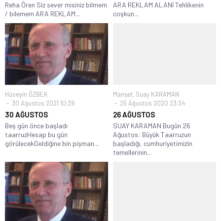
Reha Ören Siz sever misiniz bilmem
ARA REKLAM ALANI Tehlikenin
/ bilemem ARA REKLAM...
coşkun...
Hüseyin ÖZBEK
Manşet
,
Suay KARAMAN
30 Ağustos 2021 10:29
25 Ağustos 2020 23:34
30 AĞUSTOS
26 AĞUSTOS
Beş gün önce başladı
SUAY KARAMAN Bugün 26
taarruzHesap bu gün
Ağustos: Büyük Taarruzun
görülecekGeldiğine bin pişman...
başladığı, cumhuriyetimizin
temellerinin...