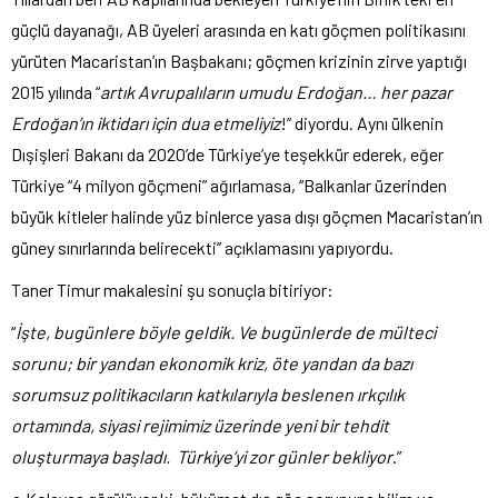
güçlü dayanağı, AB üyeleri arasında en katı göçmen politikasını
yürüten Macaristan’ın Başbakanı; göçmen krizinin zirve yaptığı
2015 yılında “
artık Avrupalıların umudu Erdoğan… her pazar
Erdoğan’ın iktidarı için dua etmeliyiz
!” diyordu. Aynı ülkenin
Dışişleri Bakanı da 2020’de Türkiye’ye teşekkür ederek, eğer
Türkiye “4 milyon göçmeni” ağırlamasa, “Balkanlar üzerinden
büyük kitleler halinde yüz binlerce yasa dışı göçmen Macaristan’ın
güney sınırlarında belirecekti” açıklamasını yapıyordu.
Taner Timur makalesini şu sonuçla bitiriyor:
“
İşte, bugünlere böyle geldik. Ve bugünlerde de mülteci
sorunu; bir yandan ekonomik kriz, öte yandan da bazı
sorumsuz politikacıların katkılarıyla beslenen ırkçılık
ortamında, siyasi rejimimiz üzerinde yeni bir tehdit
oluşturmaya başladı. Türkiye’yi zor günler bekliyor
.”