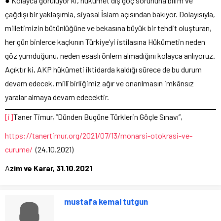
● Kolayca görülüyor ki, hükümet dış göç sorununa bilim ve
çağdışı bir yaklaşımla, siyasal İslam açısından bakıyor. Dolayısıyla,
milletimizin bütünlüğüne ve bekasına büyük bir tehdit oluşturan,
her gün binlerce kaçkının Türkiye’yi istilasına Hükümetin neden
göz yumduğunu, neden esaslı önlem almadığını kolayca anlıyoruz.
Açıktır ki, AKP hükümeti iktidarda kaldığı sürece de bu durum
devam edecek, millî birliğimiz ağır ve onarılmasın imkânsız
yaralar almaya devam edecektir.
[i]
Taner Timur, “Dünden Bugüne Türklerin Göçle Sınavı”,
https://tanertimur.org/2021/07/13/monarsi-otokrasi-ve-
curume/
(24.10.2021)
A
zim ve Karar, 31.10.2021
mustafa kemal tutgun