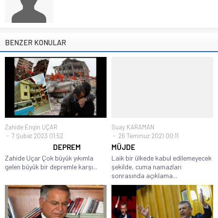
BENZER KONULAR
Zahide Engin UÇAR
Suay KARAMAN
7 Şubat 2023 01:52
26 Temmuz 2021 00:11
DEPREM
MÜJDE
Zahide Uçar Çok büyük yıkımla
Laik bir ülkede kabul edilemeyecek
gelen büyük bir depremle karşı...
şekilde, cuma namazları
sonrasında açıklama...