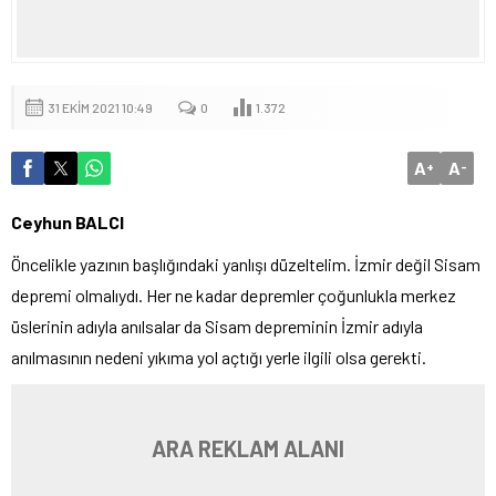
31 EKIM 2021 10:49
0
1.372
A
A
+
-
Ceyhun BALCI
Öncelikle yazının başlığındaki yanlışı düzeltelim. İzmir değil Sisam
depremi olmalıydı. Her ne kadar depremler çoğunlukla merkez
üslerinin adıyla anılsalar da Sisam depreminin İzmir adıyla
anılmasının nedeni yıkıma yol açtığı yerle ilgili olsa gerekti.
ARA REKLAM ALANI