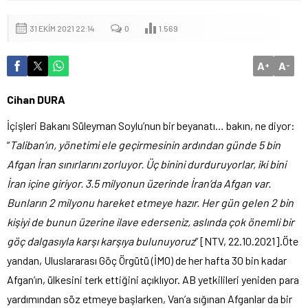
31 EKIM 2021 22:14
0
1.569
A
A
+
-
Cihan DURA
İçişleri Bakanı Süleyman Soylu’nun bir beyanatı… bakın, ne diyor:
“
Taliban’ın, yönetimi ele geçirmesinin ardından günde 5 bin
Afgan İran sınırlarını zorluyor. Üç binini durduruyorlar, iki bini
İran içine giriyor. 3.5 milyonun üzerinde İran’da Afgan var.
Bunların 2 milyonu hareket etmeye hazır. Her gün gelen 2 bin
kişiyi de bunun üzerine ilave ederseniz, aslında çok önemli bir
göç dalgasıyla karşı karşıya bulunuyoruz
” [NTV, 22.10.2021].Öte
yandan, Uluslararası Göç Örgütü (İMO) de her hafta 30 bin kadar
Afgan’ın, ülkesini terk ettiğini açıklıyor. AB yetkilileri yeniden para
yardımından söz etmeye başlarken, Van’a sığınan Afganlar da bir