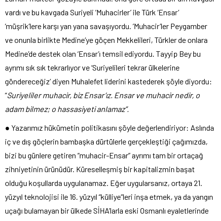
vardı ve bu kavgada Suriyeli ‘Muhacirler’ ile Türk ‘Ensar’
‘müşrik’lere karşı yan yana savaşıyordu. ‘Muhacir’ler Peygamber
ve onunla birlikte Medine’ye göçen Mekkelileri, Türkler de onlara
Medine’de destek olan ‘Ensar’ı temsil ediyordu. Tayyip Bey bu
ayrımı sık sık tekrarlıyor ve ‘Suriyelileri tekrar ülkelerine
göndereceğiz’ diyen Muhalefet liderini kastederek şöyle diyordu:
“
Suriyeliler muhacir, biz Ensar’ız. Ensar ve muhacir nedir, o
adam bilmez; o hassasiyeti anlamaz”.
● Yazarımız hükümetin politikasını şöyle değerlendiriyor: Aslında
iç ve dış göçlerin bambaşka dürtülerle gerçekleştiği çağımızda,
bizi bu günlere getiren “muhacir-Ensar” ayrımı tam bir ortaçağ
zihniyetinin ürünüdür. Küreselleşmiş bir kapitalizmin başat
olduğu koşullarda uygulanamaz. Eğer uygularsanız, ortaya 21.
yüzyıl teknolojisi ile 16. yüzyıl “külliye”leri inşa etmek, ya da yangın
uçağı bulamayan bir ülkede SİHA’larla eski Osmanlı eyaletlerinde