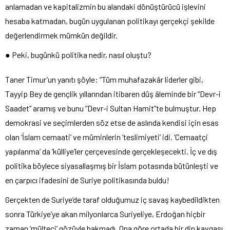
anlamadan ve kapitalizmin bu alandaki dönüştürücü işlevini
hesaba katmadan, bugün uygulanan politikayı gerçekçi şekilde
değerlendirmek mümkün değildir.
● Peki, bugünkü politika nedir, nasıl oluştu?
Taner Timur’un yanıtı şöyle: “Tüm muhafazakâr liderler gibi,
Tayyip Bey de gençlik yıllarından itibaren düş âleminde bir “Devr-i
Saadet” aramış ve bunu “Devr-i Sultan Hamit”te bulmuştur. Hep
demokrasi ve seçimlerden söz etse de aslında kendisi için esas
olan ‘İslam cemaati’ ve müminlerin ‘teslimiyeti’ idi. ‘Cemaatçi
yapılanma’ da ‘külliye’ler çerçevesinde gerçekleşecekti. İç ve dış
politika böylece siyasallaşmış bir İslam potasında bütünleşti ve
en çarpıcı ifadesini de Suriye politikasında buldu!
Gerçekten de Suriye’de taraf olduğumuz iç savaş kaybedildikten
sonra Türkiye’ye akan milyonlarca Suriyeliye, Erdoğan hiçbir
zaman ‘mülteci’ gözüyle bakmadı. Ona göre ortada bir din kavgası