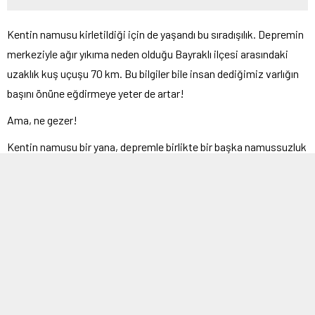
Kentin namusu kirletildiği için de yaşandı bu sıradışılık. Depremin
merkeziyle ağır yıkıma neden olduğu Bayraklı ilçesi arasındaki
uzaklık kuş uçuşu 70 km. Bu bilgiler bile insan dediğimiz varlığın
başını önüne eğdirmeye yeter de artar!
Ama, ne gezer!
Kentin namusu bir yana, depremle birlikte bir başka namussuzluk
yaşandı. Bal gibi 7.0 büyüklüğündeki deprem hükümet zoruyla
6.6’ya indirildi. İnsanlık bunu da görmüş oldu.
Kırk yıl önceye gitmekte yarar görüyorum. Buradaki ağır yıkımın
anlaşılması da kolaylaşacağı için. İzmir’e tıp öğrenimi için adım
attığım yıl 1979’dur. O yıllarda şimdi yoğun yerleşime ve deprem
yıkımına sahne olan Bayraklı (o zaman Bornova ilçesi sınırları
buraları da kapsamaktaydı) tarım alanıydı. Hem de ne tarım alanı!
Her tür ürün yetiştirilirken bamyası için ayraç açmak gerekir.