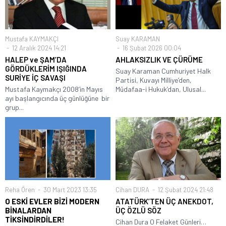
Mustafa KAYMAKÇI
Suay KARAMAN
12 Aralık 2024 14:21
16 Şubat 2026 00:04
HALEP ve ŞAM’DA
AHLAKSIZLIK VE ÇÜRÜME
GÖRDÜKLERİM IŞIĞINDA
Suay Karaman Cumhuriyet Halk
SURİYE İÇ SAVAŞI
Partisi, Kuvayı Milliye’den,
Mustafa Kaymakçı 2008’in Mayıs
Müdafaa-i Hukuk’dan, Ulusal...
ayı başlangıcında üç günlüğüne bir
grup...
Reha Ören
30 Mart 2023 13:35
Cihan DURA
12 Şubat 2024 21:48
O ESKİ EVLER BİZİ MODERN
ATATÜRK’TEN ÜÇ ANEKDOT,
BİNALARDAN
ÜÇ ÖZLÜ SÖZ
TİKSİNDİRDİLER!
Cihan Dura O Felaket Günleri…