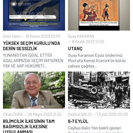
Ümit Yalım
19 Kasım 2023 20:55
Suay KARAMAN
8 Aralık 2022 12:00
YÜKSEK SEÇİM KURULU’NDA
DERİN SESSİZLİK
UTANÇ
YUNANİSTAN İŞGAL ETTİĞİ
Suay Karaman Eşsiz önderimiz
ADALARIMIZDA SEÇİM YAPARKEN
Mustafa Kemal Atatürk’ün bütün
YSK VE AKP HÜKÜMETİ...
çabası çağdaş...
Cihan DURA
26 Mayıs 2023 21:22
Ceyhun BALCI
7 Eylül 2025 00:00
BİLİMCİLİK İLKESİNİN TAM
6-7 EYLÜL
BAĞIMSIZLIK İLKESİNE
Ceyhun Balcı Yılın belirli günleri
UYGULANMASI