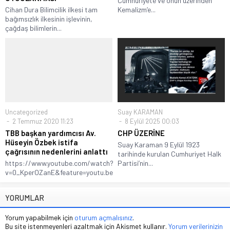
Cumhuriyete ve onun üzerinden
Cihan Dura Bilimcilik ilkesi tam
Kemalizm’e...
bağımsızlık ilkesinin işlevinin,
çağdaş bilimlerin...
Uncategorized
Suay KARAMAN
2 Temmuz 2020 11:23
8 Eylül 2025 00:03
TBB başkan yardımcısı Av.
CHP ÜZERİNE
Hüseyin Özbek istifa
Suay Karaman 9 Eylül 1923
çağrısının nedenlerini anlattı
tarihinde kurulan Cumhuriyet Halk
https://www.youtube.com/watch?
Partisi’nin...
v=0_KperOZanE&feature=youtu.be
YORUMLAR
Yorum yapabilmek için
oturum açmalısınız
.
Bu site istenmeyenleri azaltmak için Akismet kullanır.
Yorum verilerinizin