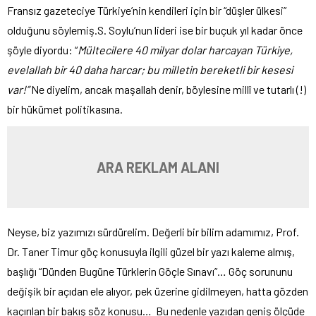
Fransız gazeteciye Türkiye’nin kendileri için bir “düşler ülkesi”
olduğunu söylemiş.S. Soylu’nun lideri ise bir buçuk yıl kadar önce
şöyle diyordu: “
Mültecilere 40 milyar dolar harcayan Türkiye,
evelallah bir 40 daha harcar; bu milletin bereketli bir kesesi
var!”
Ne diyelim, ancak maşallah denir, böylesine millî ve tutarlı (!)
bir hükümet politikasına.
ARA REKLAM ALANI
Neyse, biz yazımızı sürdürelim. Değerli bir bilim adamımız, Prof.
Dr. Taner Timur göç konusuyla ilgili güzel bir yazı kaleme almış,
başlığı “Dünden Bugüne Türklerin Göçle Sınavı”… Göç sorununu
değişik bir açıdan ele alıyor, pek üzerine gidilmeyen, hatta gözden
kaçırılan bir bakış söz konusu… Bu nedenle yazıdan geniş ölçüde