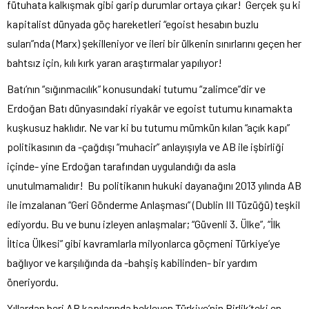
fütuhata kalkışmak gibi garip durumlar ortaya çıkar! Gerçek şu ki
kapitalist dünyada göç hareketleri “egoist hesabın buzlu
suları”nda (Marx) şekilleniyor ve ileri bir ülkenin sınırlarını geçen her
bahtsız için, kılı kırk yaran araştırmalar yapılıyor!
Batı’nın “sığınmacılık” konusundaki tutumu “zalimce”dir ve
Erdoğan Batı dünyasındaki riyakâr ve egoist tutumu kınamakta
kuşkusuz haklıdır. Ne var ki bu tutumu mümkün kılan “açık kapı”
politikasının da -çağdışı “muhacir” anlayışıyla ve AB ile işbirliği
içinde- yine Erdoğan tarafından uygulandığı da asla
unutulmamalıdır! Bu politikanın hukuki dayanağını 2013 yılında AB
ile imzalanan “Geri Gönderme Anlaşması” (Dublin III Tüzüğü) teşkil
ediyordu. Bu ve bunu izleyen anlaşmalar; “Güvenli 3. Ülke”, “İlk
İltica Ülkesi” gibi kavramlarla milyonlarca göçmeni Türkiye’ye
bağlıyor ve karşılığında da -bahşiş kabilinden- bir yardım
öneriyordu.
Yıllardan beri AB kapılarında bekleyen Türkiye’nin Birlik’teki en