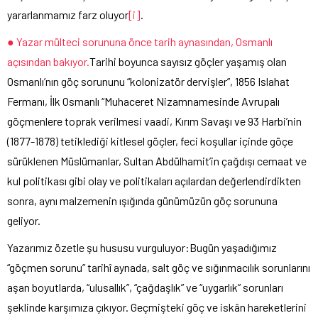
yararlanmamız farz oluyor
[i]
.
● Yazar mülteci sorununa önce tarih aynasından, Osmanlı
açısından bakıyor.
Tarihi boyunca sayısız göçler yaşamış olan
Osmanlı’nın göç sorununu “kolonizatör dervişler”, 1856 Islahat
Fermanı, İlk Osmanlı “Muhaceret Nizamnamesinde Avrupalı
göçmenlere toprak verilmesi vaadi, Kırım Savaşı ve 93 Harbi’nin
(1877-1878) tetiklediği kitlesel göçler, feci koşullar içinde göçe
sürüklenen Müslümanlar, Sultan Abdülhamit’in çağdışı cemaat ve
kul politikası gibi olay ve politikaları açılardan değerlendirdikten
sonra, aynı malzemenin ışığında günümüzün göç sorununa
geliyor.
Yazarımız özetle şu hususu vurguluyor:Bugün yaşadığımız
“göçmen sorunu” tarihî aynada, salt göç ve sığınmacılık sorunlarını
aşan boyutlarda, “ulusallık”, “çağdaşlık” ve “uygarlık” sorunları
şeklinde karşımıza çıkıyor. Geçmişteki göç ve iskân hareketlerini