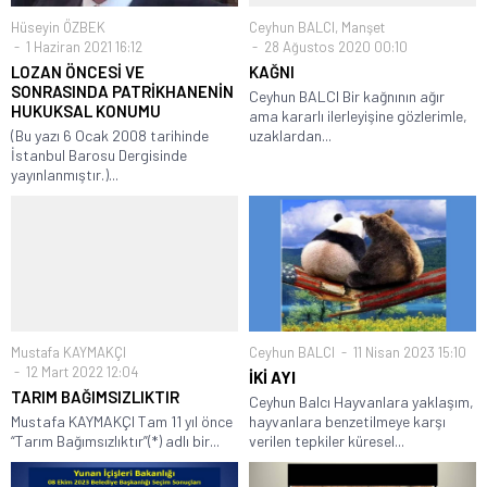
Hüseyin ÖZBEK
Ceyhun BALCI
,
Manşet
1 Haziran 2021 16:12
28 Ağustos 2020 00:10
LOZAN ÖNCESİ VE
KAĞNI
SONRASINDA PATRİKHANENİN
Ceyhun BALCI Bir kağnının ağır
HUKUKSAL KONUMU
ama kararlı ilerleyişine gözlerimle,
(Bu yazı 6 Ocak 2008 tarihinde
uzaklardan...
İstanbul Barosu Dergisinde
yayınlanmıştır.)...
Mustafa KAYMAKÇI
Ceyhun BALCI
11 Nisan 2023 15:10
12 Mart 2022 12:04
İKİ AYI
TARIM BAĞIMSIZLIKTIR
Ceyhun Balcı Hayvanlara yaklaşım,
Mustafa KAYMAKÇI Tam 11 yıl önce
hayvanlara benzetilmeye karşı
“Tarım Bağımsızlıktır”(*) adlı bir...
verilen tepkiler küresel...