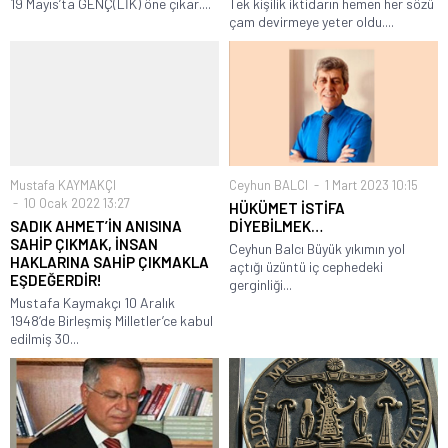
19 Mayıs’ta GENÇ(LİK) öne çıkar....
Tek kişilik iktidarın hemen her sözü
çam devirmeye yeter oldu....
Mustafa KAYMAKÇI
Ceyhun BALCI
1 Mart 2023 10:15
10 Ocak 2022 13:27
HÜKÜMET İSTİFA
SADIK AHMET’İN ANISINA
DİYEBİLMEK…
SAHİP ÇIKMAK, İNSAN
Ceyhun Balcı Büyük yıkımın yol
HAKLARINA SAHİP ÇIKMAKLA
açtığı üzüntü iç cephedeki
EŞDEĞERDİR!
gerginliği...
Mustafa Kaymakçı 10 Aralık
1948’de Birleşmiş Milletler’ce kabul
edilmiş 30...