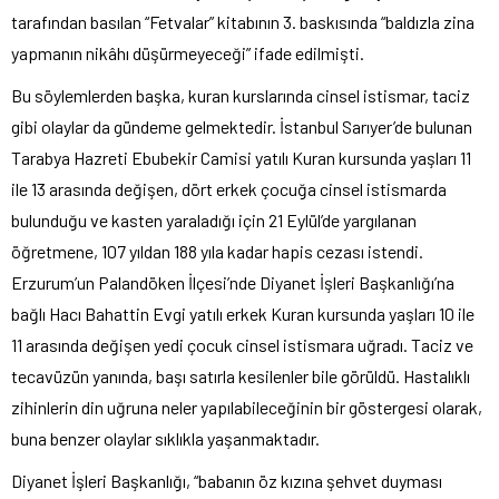
tarafından basılan “Fetvalar” kitabının 3. baskısında “baldızla zina
yapmanın nikâhı düşürmeyeceği” ifade edilmişti.
Bu söylemlerden başka, kuran kurslarında cinsel istismar, taciz
gibi olaylar da gündeme gelmektedir. İstanbul Sarıyer’de bulunan
Tarabya Hazreti Ebubekir Camisi yatılı Kuran kursunda yaşları 11
ile 13 arasında değişen, dört erkek çocuğa cinsel istismarda
bulunduğu ve kasten yaraladığı için 21 Eylül’de yargılanan
öğretmene, 107 yıldan 188 yıla kadar hapis cezası istendi.
Erzurum’un Palandöken İlçesi’nde Diyanet İşleri Başkanlığı’na
bağlı Hacı Bahattin Evgi yatılı erkek Kuran kursunda yaşları 10 ile
11 arasında değişen yedi çocuk cinsel istismara uğradı. Taciz ve
tecavüzün yanında, başı satırla kesilenler bile görüldü. Hastalıklı
zihinlerin din uğruna neler yapılabileceğinin bir göstergesi olarak,
buna benzer olaylar sıklıkla yaşanmaktadır.
Diyanet İşleri Başkanlığı, “babanın öz kızına şehvet duyması