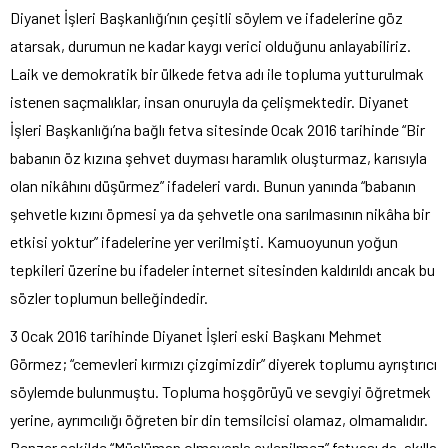
Diyanet İşleri Başkanlığı’nın çeşitli söylem ve ifadelerine göz
atarsak, durumun ne kadar kaygı verici olduğunu anlayabiliriz.
Laik ve demokratik bir ülkede fetva adı ile topluma yutturulmak
istenen saçmalıklar, insan onuruyla da çelişmektedir. Diyanet
İşleri Başkanlığı’na bağlı fetva sitesinde Ocak 2016 tarihinde “Bir
babanın öz kızına şehvet duyması haramlık oluşturmaz, karısıyla
olan nikâhını düşürmez” ifadeleri vardı. Bunun yanında “babanın
şehvetle kızını öpmesi ya da şehvetle ona sarılmasının nikâha bir
etkisi yoktur” ifadelerine yer verilmişti. Kamuoyunun yoğun
tepkileri üzerine bu ifadeler internet sitesinden kaldırıldı ancak bu
sözler toplumun belleğindedir.
3 Ocak 2016 tarihinde Diyanet İşleri eski Başkanı Mehmet
Görmez; “cemevleri kırmızı çizgimizdir” diyerek toplumu ayrıştırıcı
söylemde bulunmuştu. Topluma hoşgörüyü ve sevgiyi öğretmek
yerine, ayrımcılığı öğreten bir din temsilcisi olamaz, olmamalıdır.
Benzer şekilde “Müslüman olmayanla evlenilmez” fetvası da, akılla