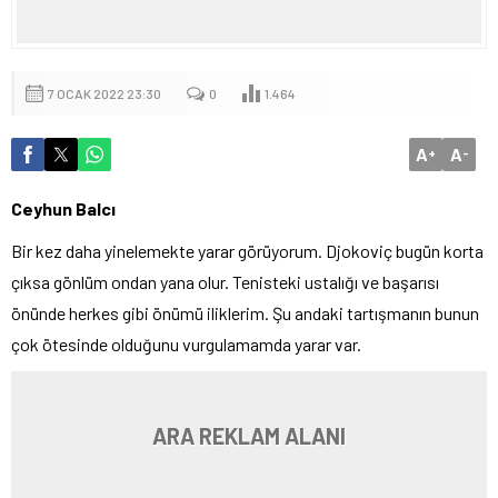
7 OCAK 2022 23:30
0
1.464
A
A
+
-
Ceyhun Balcı
Bir kez daha yinelemekte yarar görüyorum. Djokoviç bugün korta
çıksa gönlüm ondan yana olur. Tenisteki ustalığı ve başarısı
önünde herkes gibi önümü iliklerim. Şu andaki tartışmanın bunun
çok ötesinde olduğunu vurgulamamda yarar var.
ARA REKLAM ALANI