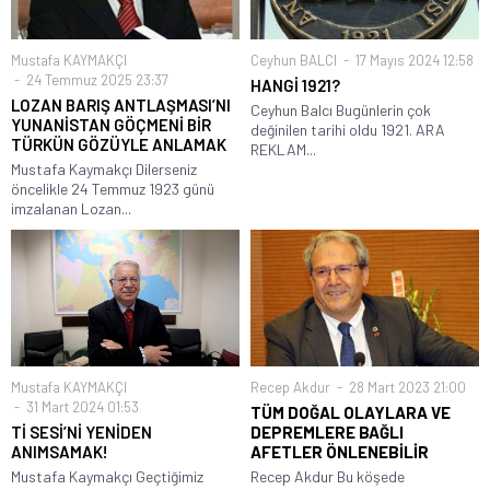
Mustafa KAYMAKÇI
Ceyhun BALCI
17 Mayıs 2024 12:58
24 Temmuz 2025 23:37
HANGİ 1921?
LOZAN BARIŞ ANTLAŞMASI’NI
Ceyhun Balcı Bugünlerin çok
YUNANİSTAN GÖÇMENİ BİR
değinilen tarihi oldu 1921. ARA
TÜRKÜN GÖZÜYLE ANLAMAK
REKLAM...
Mustafa Kaymakçı Dilerseniz
öncelikle 24 Temmuz 1923 günü
imzalanan Lozan...
Mustafa KAYMAKÇI
Recep Akdur
28 Mart 2023 21:00
31 Mart 2024 01:53
TÜM DOĞAL OLAYLARA VE
Tİ SESİ’Nİ YENİDEN
DEPREMLERE BAĞLI
ANIMSAMAK!
AFETLER ÖNLENEBİLİR
Mustafa Kaymakçı Geçtiğimiz
Recep Akdur Bu köşede