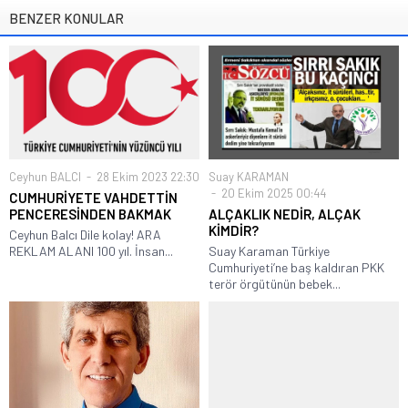
BENZER KONULAR
Ceyhun BALCI
28 Ekim 2023 22:30
Suay KARAMAN
20 Ekim 2025 00:44
CUMHURİYETE VAHDETTİN
PENCERESİNDEN BAKMAK
ALÇAKLIK NEDİR, ALÇAK
KİMDİR?
Ceyhun Balcı Dile kolay! ARA
REKLAM ALANI 100 yıl. İnsan...
Suay Karaman Türkiye
Cumhuriyeti’ne baş kaldıran PKK
terör örgütünün bebek...