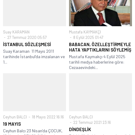
Suay KARAMAN
Mustafa KAYMAKÇI
27 Temmuz 2020 05:57
8 Eylül 2025 01:47
İSTANBUL SÖZLEŞMESİ
BABACAN, ÖZELLEŞTİRMEYLE
HATA YAPTIKLARINI SÖYLEMİŞ
Suay Karaman 11 Mayıs 2011
tarihinde İstanbul’da imzalanan ve
Mustafa Kaymakçı 4 Eylül 2025
1...
tarihli medya haberlerine göre:
Cezaaevindeki...
Ceyhun BALCI
18 Mayıs 2022 16:16
Ceyhun BALCI
22 Temmuz 2021 23:16
19 MAYIS
DİNDEŞLİK
Ceyhun Balcı 23 Nisan’da ÇOCUK,