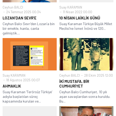
Ceyhun BALCI
Suay KARAMAN
24 Temmuz 2025 00:34
11 Nisan 2022 00:00
LOZAN’DAN SEVR’E
10 NİSAN LAİKLİK GÜNÜ
Ceyhun Balcı Sevr’den Lozan’a bin
Suay Karaman Türkiye Büyük Millet
bir emekle, kanla, canla
Meclisi’ne İsmet İnönü ve 120...
gelmiştik....
Suay KARAMAN
Ceyhun BALCI
28 Ekim 2025 12:00
18 Ağustos 2025 00:07
İKİ MUSTAFA, BİR
AHMAKLIK
CUMHURİYET
Suay Karaman ‘Terörsüz Türkiye’
Ceyhun Balcı Cumhuriyet, 10 yılı
adıyla başlatılan süreç
aşan savaşlardan sonra kuruldu.
kapsamında kurulan ve...
Bu...