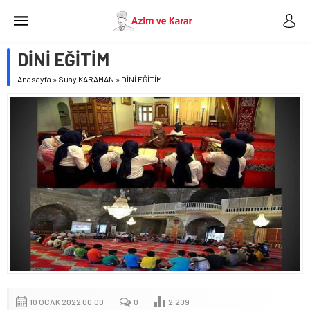
DİNİ EĞİTİM
Anasayfa
»
Suay KARAMAN
»
DİNİ EĞİTİM
10 OCAK 2022 00:00
0
2.209