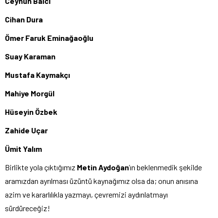
Ceyhun Balcı
Cihan Dura
Ömer Faruk Eminağaoğlu
Suay Karaman
Mustafa Kaymakçı
Mahiye Morgül
Hüseyin Özbek
Zahide Uçar
Ümit Yalım
Birlikte yola çıktığımız
Metin Aydoğan
’ın beklenmedik şekilde
aramızdan ayrılması üzüntü kaynağımız olsa da; onun anısına
azim ve kararlılıkla yazmayı, çevremizi aydınlatmayı
sürdüreceğiz!