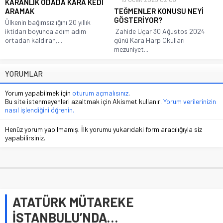
KARANLIK ODADA KARA KEDİ
ARAMAK
TEĞMENLER KONUSU NEYİ
GÖSTERİYOR?
Ülkenin bağımsızlığını 20 yıllık
iktidarı boyunca adım adım
Zahide Uçar 30 Ağustos 2024
ortadan kaldıran,...
günü Kara Harp Okulları
mezuniyet...
YORUMLAR
Yorum yapabilmek için
oturum açmalısınız
.
Bu site istenmeyenleri azaltmak için Akismet kullanır.
Yorum verilerinizin
nasıl işlendiğini öğrenin.
Henüz yorum yapılmamış. İlk yorumu yukarıdaki form aracılığıyla siz
yapabilirsiniz.
ATATÜRK MÜTAREKE
İSTANBULU’NDA…