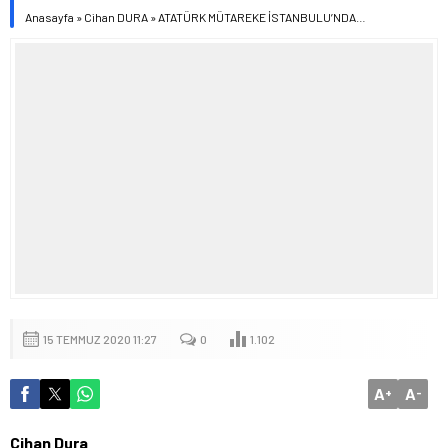
Anasayfa
»
Cihan DURA
»
ATATÜRK MÜTAREKE İSTANBULU’NDA…
15 TEMMUZ 2020 11:27
0
1.102
A
A
+
-
Cihan Dura