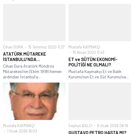
Cihan DURA
15 Temmuz 2020 11:27
Mustafa KAYMAKÇI
15 Nisan 2022 11:43
ATATÜRK MÜTAREKE
İSTANBULU’NDA…
ET ve SÜTÜN EKONOMİ-
POLİTİĞİ NE OLMALI?
Cihan Dura Atatürk Mondros
Mütarekesi’nin (Ekim 1918) hemen
Mustafa Kaymakçı Et ve Balık
ardından İstanbul’a...
Kurumu’nun Et ve Süt Kurumu’na...
Mustafa KAYMAKÇI
Ceyhun BALCI
6 Ocak 2026 08:19
1 Ocak 2026 16:03
GUSTAVO PETRO HASTA MI?