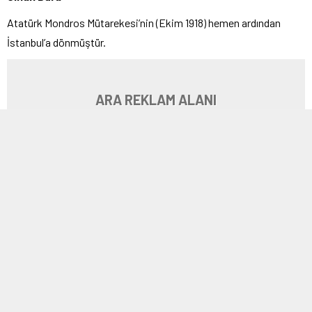
Atatürk Mondros Mütarekesi’nin (Ekim 1918) hemen ardından
İstanbul’a dönmüştür.
ARA REKLAM ALANI
İnsanları orada ne durumda bulduğunu, bu insanların kurtuluş
çareleri hakkındaki görüşlerini ve kendi kararını nasıl verdiğini
anlatıyor:
İngiliz, Fransız, İtalyan işgalcilerin herkesin gözü önünde cereyan
eden saldırı ve tahkirlerine karşı, koca İstanbul içinde
padişahından, hükümet ricalinden, kumandanlarından,
subaylarından en son neferine ve bireyine kadar bir buçuk milyon
insan; toplu, tüfekli, zırhlı, kırılması zor ve kalın zincirlerle sımsıkı