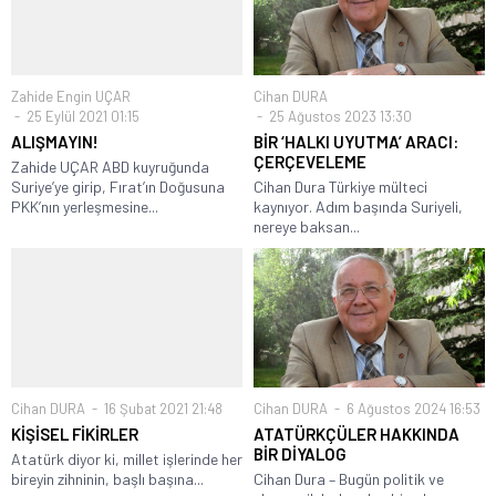
Zahide Engin UÇAR
Cihan DURA
25 Eylül 2021 01:15
25 Ağustos 2023 13:30
ALIŞMAYIN!
BİR ‘HALKI UYUTMA’ ARACI:
ÇERÇEVELEME
Zahide UÇAR ABD kuyruğunda
Suriye’ye girip, Fırat’ın Doğusuna
Cihan Dura Türkiye mülteci
PKK’nın yerleşmesine...
kaynıyor. Adım başında Suriyeli,
nereye baksan...
Cihan DURA
16 Şubat 2021 21:48
Cihan DURA
6 Ağustos 2024 16:53
KİŞİSEL FİKİRLER
ATATÜRKÇÜLER HAKKINDA
BİR DİYALOG
Atatürk diyor ki, millet işlerinde her
bireyin zihninin, başlı başına...
Cihan Dura – Bugün politik ve