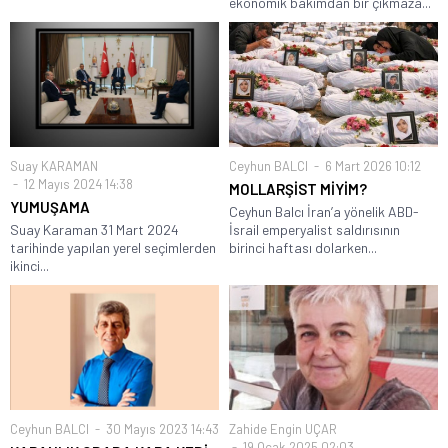
ekonomik bakımdan bir çıkmaza...
Suay KARAMAN
Ceyhun BALCI
6 Mart 2026 10:12
12 Mayıs 2024 14:38
MOLLARŞİST MİYİM?
YUMUŞAMA
Ceyhun Balcı İran’a yönelik ABD-
Suay Karaman 31 Mart 2024
İsrail emperyalist saldırısının
tarihinde yapılan yerel seçimlerden
birinci haftası dolarken...
ikinci...
Ceyhun BALCI
30 Mayıs 2023 14:43
Zahide Engin UÇAR
19 Ocak 2025 02:03