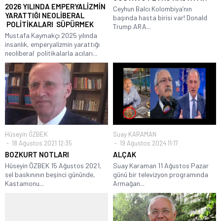
2026 YILINDA EMPERYALİZMİN
Ceyhun Balcı Kolombiya’nın
YARATTIĞI NEOLİBERAL
başında hasta birisi var! Donald
POLİTİKALARI SÜPÜRMEK
Trump ARA...
Mustafa Kaymakçı 2025 yılında
insanlık, emperyalizmin yarattığı
neoliberal politikalarla acıları...
Hüseyin ÖZBEK
Suay KARAMAN
18 Ağustos 2021 12:35
19 Ağustos 2024 11:17
BOZKURT NOTLARI
ALÇAK
Hüseyin ÖZBEK 15 Ağustos 2021,
Suay Karaman 11 Ağustos Pazar
sel baskınının beşinci gününde,
günü bir televizyon programında
Kastamonu...
Armağan...