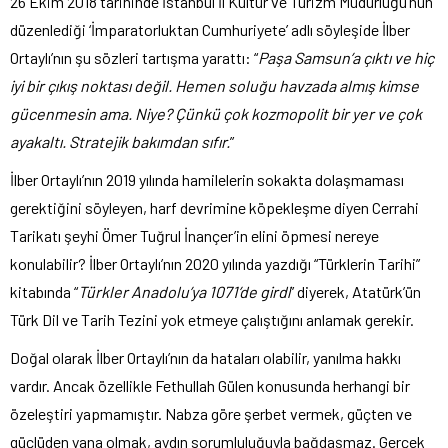
26 Ekim 2018 tarihinde İstanbul İl Kültür ve Turizm Müdürlüğü’nün
düzenlediği ‘İmparatorluktan Cumhuriyete’ adlı söyleşide İlber
Ortaylı’nın şu sözleri tartışma yarattı: “
Paşa Samsun’a çıktı ve hiç
iyi bir çıkış noktası değil. Hemen soluğu havzada almış kimse
gücenmesin ama. Niye? Çünkü çok kozmopolit bir yer ve çok
ayakaltı. Stratejik bakımdan sıfır.
”
İlber Ortaylı’nın 2019 yılında hamilelerin sokakta dolaşmaması
gerektiğini söyleyen, harf devrimine köpekleşme diyen Cerrahi
Tarikatı şeyhi Ömer Tuğrul İnançer’in elini öpmesi nereye
konulabilir? İlber Ortaylı’nın 2020 yılında yazdığı “Türklerin Tarihi”
kitabında “
Türkler Anadolu’ya 1071’de girdi
” diyerek, Atatürk’ün
Türk Dil ve Tarih Tezini yok etmeye çalıştığını anlamak gerekir.
Doğal olarak İlber Ortaylı’nın da hataları olabilir, yanılma hakkı
vardır. Ancak özellikle Fethullah Gülen konusunda herhangi bir
özeleştiri yapmamıştır. Nabza göre şerbet vermek, güçten ve
güçlüden yana olmak, aydın sorumluluğuyla bağdaşmaz. Gerçek