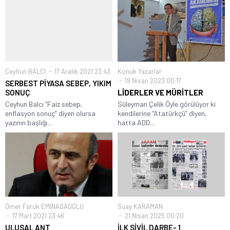
Ceyhun BALCI
17 Aralık 2021 23:43
Konuk Yazarlar
19 Nisan 2023 00:17
SERBEST PİYASA SEBEP, YIKIM
SONUÇ
LİDERLER VE MÜRİTLER
Ceyhun Balcı “Faiz sebep,
Süleyman Çelik Öyle görülüyor ki
enflasyon sonuç” diyen olursa
kendilerine “Atatürkçü” diyen,
yazının başlığı...
hatta ADD...
Ömer Faruk EMİNAĞAOĞLU
Suay KARAMAN
17 Mart 2021 23:46
21 Nisan 2025 00:20
ULUSAL ANT
İLK SİVİL DARBE- 1