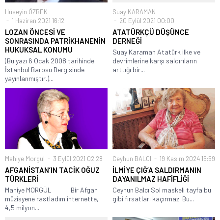
Hüseyin ÖZBEK
Suay KARAMAN
1 Haziran 2021 16:12
20 Eylül 2021 00:00
LOZAN ÖNCESİ VE
ATATÜRKÇÜ DÜŞÜNCE
SONRASINDA PATRİKHANENİN
DERNEĞİ
HUKUKSAL KONUMU
Suay Karaman Atatürk ilke ve
(Bu yazı 6 Ocak 2008 tarihinde
devrimlerine karşı saldırıların
İstanbul Barosu Dergisinde
arttığı bir...
yayınlanmıştır.)...
Mahiye Morgül
3 Eylül 2021 02:28
Ceyhun BALCI
19 Kasım 2024 15:59
AFGANİSTAN’IN TACİK OĞUZ
İLMİYE ÇIĞ’A SALDIRMANIN
TÜRKLERİ
DAYANILMAZ HAFİFLİĞİ
Mahiye MORGÜL Bir Afgan
Ceyhun Balcı Sol maskeli tayfa bu
müzisyene rastladım internette,
gibi fırsatları kaçırmaz. Bu...
4,5 milyon...