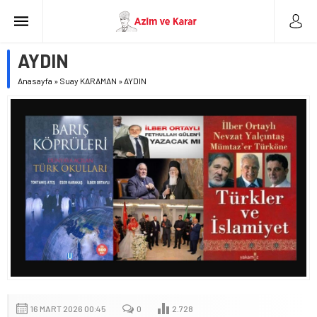
AYDIN
Anasayfa
»
Suay KARAMAN
»
AYDIN
16 MART 2026 00:45
0
2.728