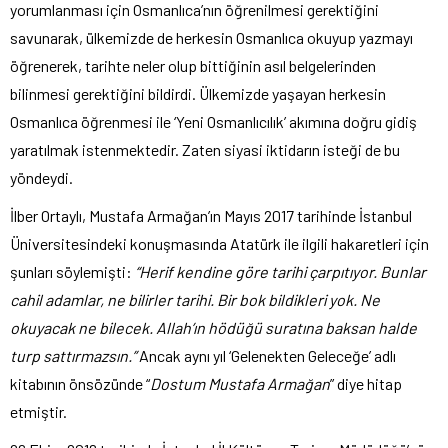
yorumlanması için Osmanlıca’nın öğrenilmesi gerektiğini
savunarak, ülkemizde de herkesin Osmanlıca okuyup yazmayı
öğrenerek, tarihte neler olup bittiğinin asıl belgelerinden
bilinmesi gerektiğini bildirdi. Ülkemizde yaşayan herkesin
Osmanlıca öğrenmesi ile ‘Yeni Osmanlıcılık’ akımına doğru gidiş
yaratılmak istenmektedir. Zaten siyasi iktidarın isteği de bu
yöndeydi.
İlber Ortaylı, Mustafa Armağan’ın Mayıs 2017 tarihinde İstanbul
Üniversitesindeki konuşmasında Atatürk ile ilgili hakaretleri için
şunları söylemişti:
“Herif kendine göre tarihi çarpıtıyor. Bunlar
cahil adamlar, ne bilirler tarihi. Bir bok bildikleri yok. Ne
okuyacak ne bilecek. Allah’ın hödüğü suratına baksan halde
turp sattırmazsın.”
Ancak aynı yıl ‘Gelenekten Geleceğe’ adlı
kitabının önsözünde “
Dostum Mustafa Armağan
” diye hitap
etmiştir.