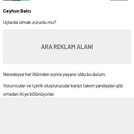
Ceyhun Balcı
Uçlarda olmak zorunlu mu?
ARA REKLAM ALANI
Neredeyse her ölümden sonra yaşanır oldu bu durum.
Yorumcular ve içerik oluşturucular karşıt takım yandaşları gibi
ortadan ikiye bölünüyorlar.
Bir taraf güzellerken diğer taraf alabildiğine kötülüyor.
Ölenin arkasından konuşulmaz sözünü çok önemsemem.
Ölen anlı, şanlı ve kamuya mal olmuş biriyse arkasından konuşulur,