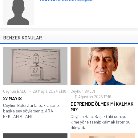
BENZER KONULAR
Ceyhun BALCI
26 Mayıs 2024 21:18
Ceyhun BALCI
11 Ağustos 2025 17:16
27 MAYIS
DEPREMDE ÖLMEK Mİ KALMAK
Ceyhun Balcı Zarfa bakrasanız
MI?
başka şey söylerseniz. ARA
REKLAM ALANI...
Ceyhun Balcı Başlıktaki soruyu
kime yöneltseniz kalmak ister bu
dünyada....