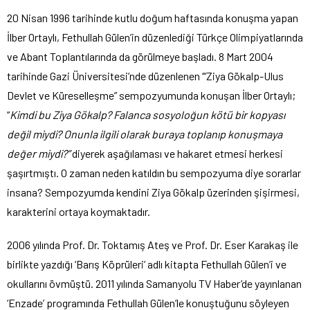
20 Nisan 1996 tarihinde kutlu doğum haftasında konuşma yapan
İlber Ortaylı, Fethullah Gülen’in düzenlediği Türkçe Olimpiyatlarında
ve Abant Toplantılarında da görülmeye başladı. 8 Mart 2004
tarihinde Gazi Üniversitesi’nde düzenlenen ‘“Ziya Gökalp-Ulus
Devlet ve Küreselleşme” sempozyumunda konuşan İlber Ortaylı;
“
Kimdi bu Ziya Gökalp? Falanca sosyoloğun kötü bir kopyası
değil miydi? Onunla ilgili olarak buraya toplanıp konuşmaya
değer miydi?”
diyerek aşağılaması ve hakaret etmesi herkesi
şaşırtmıştı. O zaman neden katıldın bu sempozyuma diye sorarlar
insana? Sempozyumda kendini Ziya Gökalp üzerinden şişirmesi,
karakterini ortaya koymaktadır.
2006 yılında Prof. Dr. Toktamış Ateş ve Prof. Dr. Eser Karakaş ile
birlikte yazdığı ‘Barış Köprüleri’ adlı kitapta Fethullah Gülen’i ve
okullarını övmüştü. 2011 yılında Samanyolu TV Haber’de yayınlanan
‘Enzade’ programında Fethullah Gülen’le konuştuğunu söyleyen