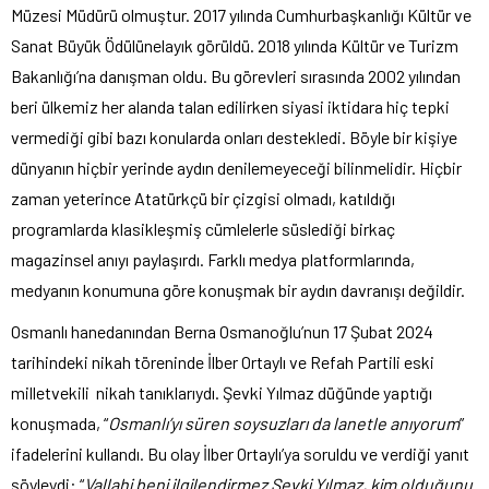
Müzesi Müdürü olmuştur. 2017 yılında Cumhurbaşkanlığı Kültür ve
Sanat Büyük Ödülünelayık görüldü. 2018 yılında Kültür ve Turizm
Bakanlığı’na danışman oldu. Bu görevleri sırasında 2002 yılından
beri ülkemiz her alanda talan edilirken siyasi iktidara hiç tepki
vermediği gibi bazı konularda onları destekledi. Böyle bir kişiye
dünyanın hiçbir yerinde aydın denilemeyeceği bilinmelidir. Hiçbir
zaman yeterince Atatürkçü bir çizgisi olmadı, katıldığı
programlarda klasikleşmiş cümlelerle süslediği birkaç
magazinsel anıyı paylaşırdı. Farklı medya platformlarında,
medyanın konumuna göre konuşmak bir aydın davranışı değildir.
Osmanlı hanedanından Berna Osmanoğlu’nun 17 Şubat 2024
tarihindeki nikah töreninde İlber Ortaylı ve Refah Partili eski
milletvekili nikah tanıklarıydı. Şevki Yılmaz düğünde yaptığı
konuşmada, “
Osmanlı’yı süren soysuzları da lanetle anıyorum
”
ifadelerini kullandı. Bu olay İlber Ortaylı’ya soruldu ve verdiği yanıt
şöyleydi: “
Vallahi beni ilgilendirmez Şevki Yılmaz, kim olduğunu