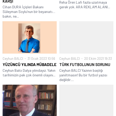
KARŞI
Reha Ören Lafı fazla uzatmaya
Cihan DURA İçişleri Bakanı
gerek yok. ARA REKLAM ALANI...
Süleyman Soylu’nun bir beyanatı…
bakın, ne...
Ceyhun BALCI
31 Ocak 2023 10:56
Ceyhun BALCI
20 Ekim 2021 19:33
YÜZÜNCÜ YILINDA
MÜBADELE
TÜRK FUTBOLUNUN SORUNU
Ceyhun Balcı Dalya yılındayız. Yakın
Ceyhun BALCI Yazının başlığı
tarihimizin pek çok önemli olayını...
yanıltmasın! Bu bir futbol yazısı
değildir....