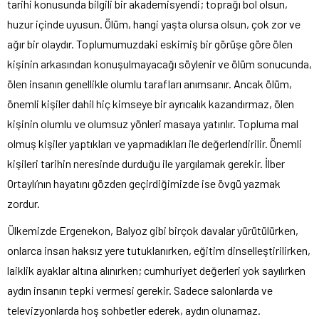
tarihi konusunda bilgili bir akademisyendi; toprağı bol olsun,
huzur içinde uyusun. Ölüm, hangi yaşta olursa olsun, çok zor ve
ağır bir olaydır. Toplumumuzdaki eskimiş bir görüşe göre ölen
kişinin arkasından konuşulmayacağı söylenir ve ölüm sonucunda,
ölen insanın genellikle olumlu tarafları anımsanır. Ancak ölüm,
önemli kişiler dahil hiç kimseye bir ayrıcalık kazandırmaz, ölen
kişinin olumlu ve olumsuz yönleri masaya yatırılır. Topluma mal
olmuş kişiler yaptıkları ve yapmadıkları ile değerlendirilir. Önemli
kişileri tarihin neresinde durduğu ile yargılamak gerekir. İlber
Ortaylı’nın hayatını gözden geçirdiğimizde ise övgü yazmak
zordur.
Ülkemizde Ergenekon, Balyoz gibi birçok davalar yürütülürken,
onlarca insan haksız yere tutuklanırken, eğitim dinselleştirilirken,
laiklik ayaklar altına alınırken; cumhuriyet değerleri yok sayılırken
aydın insanın tepki vermesi gerekir. Sadece salonlarda ve
televizyonlarda hoş sohbetler ederek, aydın olunamaz.