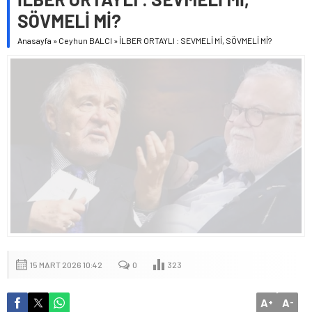
SÖVMELİ Mİ?
Anasayfa
»
Ceyhun BALCI
»
İLBER ORTAYLI : SEVMELİ Mİ, SÖVMELİ Mİ?
15 MART 2026 10:42
0
323
A
A
+
-