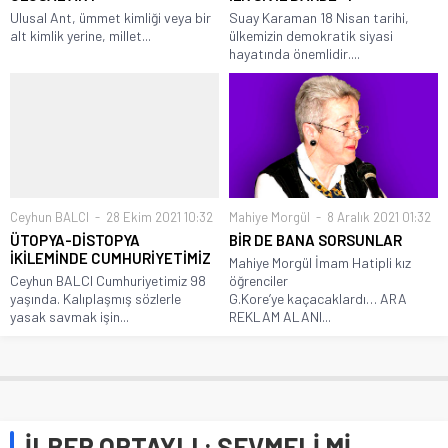
Ulusal Ant, ümmet kimliği veya bir
Suay Karaman 18 Nisan tarihi,
alt kimlik yerine, millet...
ülkemizin demokratik siyasi
hayatında önemlidir....
Ceyhun BALCI
28 Ekim 2021 10:32
Mahiye Morgül
8 Aralık 2021 01:32
ÜTOPYA-DİSTOPYA
BİR DE BANA SORSUNLAR
İKİLEMİNDE CUMHURİYETİMİZ
Mahiye Morgül İmam Hatipli kız
Ceyhun BALCI Cumhuriyetimiz 98
öğrenciler
yaşında. Kalıplaşmış sözlerle
G.Kore’ye kaçacaklardı… ARA
yasak savmak işin...
REKLAM ALANI...
İLBER ORTAYLI : SEVMELİ Mİ,