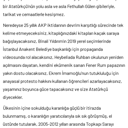
bir Atatürkçü’nün yolu asla ve asla Fethullah Gülen gibileriyle,
tarikat ve cemaatlerle kesişmez.
Neredeyse 25 yıllık AKP iktidarının devrim karşıtlığı sürecinde tek
kelime etmeyeceksiniz, kitaplığınızdaki kitapları kaçak saraya
bağışlayacaksınız, Binali Yıldırım’ın 2019 yerel seçimlerinde
İstanbul Anakent Belediye başkanlığı için propaganda
videosunda rol alacaksınız, Heybeliada Ruhban okulunun yeniden
açılmasını dayatan, kendini ekümenik sanan Fener Rum papazının
yakın dostu olacaksınız, Ekrem İmamoğlu’nun tutukluluğu için
anayasal protesto hakkını kullanan öğrencileri azarlayacaksınız,
yaşamınız boyunca güce tapacaksınız ve size Atatürkçü
diyecekler.
Ülkesinin içine sokulduğu karanlığa güçlü bir itirazda
bulunmamış, o karanlığın yaratıcılarıyla sık sık görüşmüş, el
üstünde tutularak, 2005-2012 yılları arasında Topkapı Sarayı