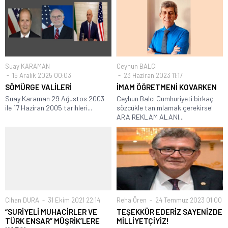
Suay KARAMAN
Ceyhun BALCI
15 Aralık 2025 00:03
23 Haziran 2023 11:17
SÖMÜRGE VALİLERİ
İMAM ÖĞRETMENİ KOVARKEN
Suay Karaman 29 Ağustos 2003
Ceyhun Balcı Cumhuriyeti birkaç
ile 17 Haziran 2005 tarihleri...
sözcükle tanımlamak gerekirse!
ARA REKLAM ALANI...
Cihan DURA
31 Ekim 2021 22:14
Reha Ören
24 Temmuz 2023 01:00
“SURİYELİ MUHACİRLER VE
TEŞEKKÜR EDERİZ SAYENİZDE
TÜRK ENSAR” MÜŞRİK’LERE
MİLLİYETÇİYİZ!