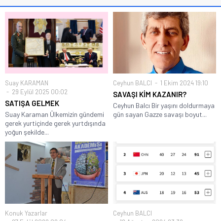
Suay KARAMAN
Ceyhun BALCI
1 Ekim 2024 19:10
29 Eylül 2025 00:02
SAVAŞI KİM KAZANIR?
SATIŞA GELMEK
Ceyhun Balcı Bir yaşını doldurmaya
Suay Karaman Ülkemizin gündemi
gün sayan Gazze savaşı boyut...
gerek yurtiçinde gerek yurtdışında
yoğun şekilde...
Konuk Yazarlar
Ceyhun BALCI