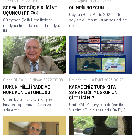
27 Eylül 2022 09:04
12 Ağustos 2024 23:39
SOSYALİST GÜÇ BİRLİĞİ VE
OLİMPİK BOZGUN
ÜÇÜNCÜ İTTİFAK
Ceyhun Balcı Paris 2024’le ilgili
Süleyman Çelik Hem iktidar
sayısız olumsuzluktan söz edilse
medyası hem de muhalif medya,
de...
iki...
Cihan DURA
16 Nisan 2022 00:08
Ümit Yalım
8 Eylül 2023 00:26
HUKUK, MİLLÎ İRADE VE
KARADENİZ TÜRK KITA
HUKUKUN ÜSTÜNLÜĞÜ
SAHANLIĞI, MOSKOF’UN
ÇİFTLİĞİ Mİ?
Cihan Dura Hukukun iki işlevi
kısaca toplumsal düzen ve
Ümit YALIM Tayyip Erdoğan ile
adalettir....
Vladimir Putin arasında 04 Eylül...