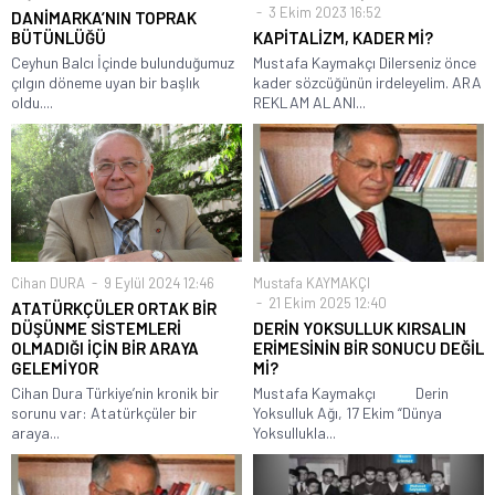
3 Ekim 2023 16:52
DANİMARKA’NIN TOPRAK
BÜTÜNLÜĞÜ
KAPİTALİZM, KADER Mİ?
Ceyhun Balcı İçinde bulunduğumuz
Mustafa Kaymakçı Dilerseniz önce
çılgın döneme uyan bir başlık
kader sözcüğünün irdeleyelim. ARA
oldu....
REKLAM ALANI...
Cihan DURA
9 Eylül 2024 12:46
Mustafa KAYMAKÇI
21 Ekim 2025 12:40
ATATÜRKÇÜLER ORTAK BİR
DÜŞÜNME SİSTEMLERİ
DERİN YOKSULLUK KIRSALIN
OLMADIĞI İÇİN BİR ARAYA
ERİMESİNİN BİR SONUCU DEĞİL
GELEMİYOR
Mİ?
Cihan Dura Türkiye’nin kronik bir
Mustafa Kaymakçı Derin
sorunu var: Atatürkçüler bir
Yoksulluk Ağı, 17 Ekim “Dünya
araya...
Yoksullukla...