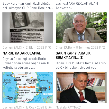
Suay Karaman Kimin özeli olduğu
yaşında! ARA REKLAM ALANI
belli olmayan CHP Genel Başkanı,...
Anavatan...
Ceyhun BALCI
21 Ekim 2022 14:10
Cihan DURA
8 Temmuz 2022 14:12
MARUL KADAR OLAMADI
SAKIN KAPIYI ARALIK
BIRAKMAYIN… (I)
Ceyhun Balcı İngiltere’de Boris
Johnson’dan sonra başbakanlık
Cihan Dura Mustafa Kemal Atatürk
koltuğuna oturan Liz...
büyük bir asker, siyaset ve...
Ceyhun BALCI
15 Ocak 2026 16:34
Mustafa KAYMAKÇI