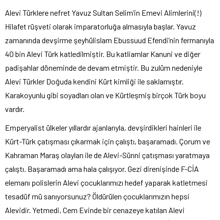
Alevi Türklere nefret Yavuz Sultan Selim’in Emevi Alimlerini(!)
Hilafet rüşveti olarak imparatorluğa almasıyla başlar. Yavuz
zamanında devşirme şeyhülislam Ebussuud Efendi’nin fermanıyla
40 bin Alevi Türk katledilmiştir. Bu katliamlar Kanuni ve diğer
padişahlar döneminde de devam etmiştir. Bu zulüm nedeniyle
Alevi Türkler Doğuda kendini Kürt kimliği ile saklamıştır.
Karakoyunlu gibi soyadları olan ve Kürtleşmiş birçok Türk boyu
vardır.
Emperyalist ülkeler yıllardır ajanlarıyla, devşirdikleri hainleri ile
Kürt-Türk çatışması çıkarmak için çalıştı, başaramadı. Çorum ve
Kahraman Maraş olayları ile de Alevi-Sünni çatışması yaratmaya
çalıştı. Başaramadı ama hala çalışıyor. Gezi direnişinde F-CİA
elemanı polislerin Alevi çocuklarımızı hedef yaparak katletmesi
tesadüf mü sanıyorsunuz? Öldürülen çocuklarımızın hepsi
Alevidir. Yetmedi, Cem Evinde bir cenazeye katılan Alevi