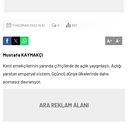
7 HAZIRAN 2022 14:51
0
867
A
A
+
-
Mustafa KAYMAKÇI
Kent emekçilerinin yanında çiftçilerde de açlık yaygınlaştı. Açlığı
yaratan emperyal sistem, üçüncü dünya ülkelerinde daha
acımasız davranıyor.
ARA REKLAM ALANI