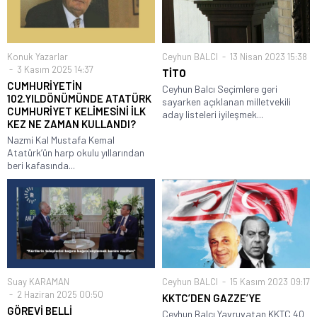
Konuk Yazarlar
Ceyhun BALCI
13 Nisan 2023 15:38
3 Kasım 2025 14:37
TİTO
CUMHURİYETİN
Ceyhun Balcı Seçimlere geri
102.YILDÖNÜMÜNDE ATATÜRK
sayarken açıklanan milletvekili
CUMHURİYET KELİMESİNİ İLK
aday listeleri iyileşmek...
KEZ NE ZAMAN KULLANDI?
Nazmi Kal Mustafa Kemal
Atatürk’ün harp okulu yıllarından
beri kafasında...
Suay KARAMAN
Ceyhun BALCI
15 Kasım 2023 09:17
2 Haziran 2025 00:50
KKTC’DEN GAZZE’YE
GÖREVİ BELLİ
Ceyhun Balcı Yavruvatan KKTC 40