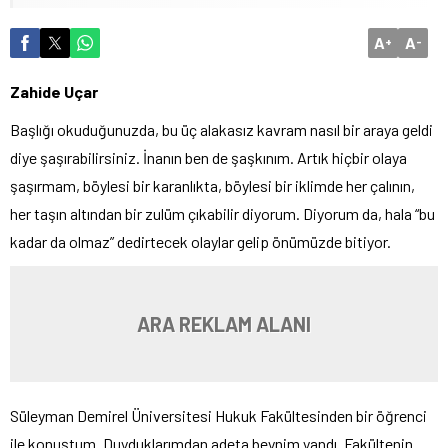
A
A
+
-
Zahide Uçar
Başlığı okuduğunuzda, bu üç alakasız kavram nasıl bir araya geldi
diye şaşırabilirsiniz. İnanın ben de şaşkınım. Artık hiçbir olaya
şaşırmam, böylesi bir karanlıkta, böylesi bir iklimde her çalının,
her taşın altından bir zulüm çıkabilir diyorum. Diyorum da, hala “bu
kadar da olmaz” dedirtecek olaylar gelip önümüzde bitiyor.
ARA REKLAM ALANI
Süleyman Demirel Üniversitesi Hukuk Fakültesinden bir öğrenci
ile konuştum. Duyduklarımdan adeta beynim yandı. Fakültenin