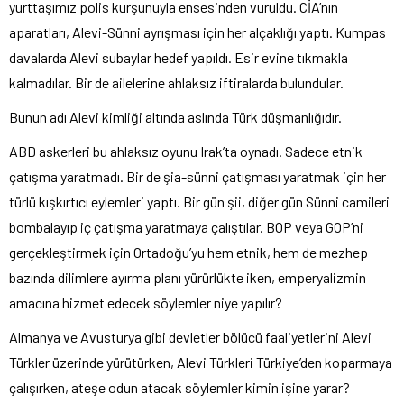
yurttaşımız polis kurşunuyla ensesinden vuruldu. CİA’nın
aparatları, Alevi-Sünni ayrışması için her alçaklığı yaptı. Kumpas
davalarda Alevi subaylar hedef yapıldı. Esir evine tıkmakla
kalmadılar. Bir de ailelerine ahlaksız iftiralarda bulundular.
Bunun adı Alevi kimliği altında aslında Türk düşmanlığıdır.
ABD askerleri bu ahlaksız oyunu Irak’ta oynadı. Sadece etnik
çatışma yaratmadı. Bir de şia-sünni çatışması yaratmak için her
türlü kışkırtıcı eylemleri yaptı. Bir gün şii, diğer gün Sünni camileri
bombalayıp iç çatışma yaratmaya çalıştılar. BOP veya GOP’ni
gerçekleştirmek için Ortadoğu’yu hem etnik, hem de mezhep
bazında dilimlere ayırma planı yürürlükte iken, emperyalizmin
amacına hizmet edecek söylemler niye yapılır?
Almanya ve Avusturya gibi devletler bölücü faaliyetlerini Alevi
Türkler üzerinde yürütürken, Alevi Türkleri Türkiye’den koparmaya
çalışırken, ateşe odun atacak söylemler kimin işine yarar?