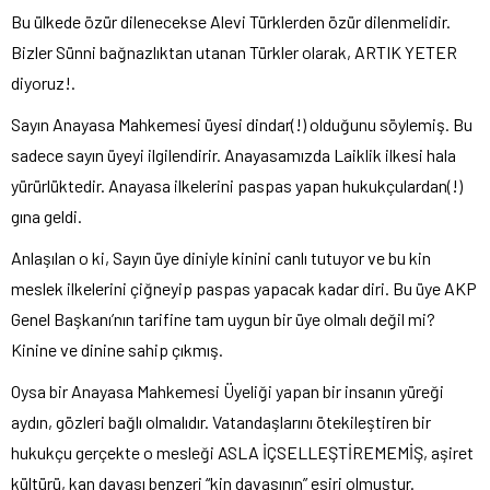
Bu ülkede özür dilenecekse Alevi Türklerden özür dilenmelidir.
Bizler Sünni bağnazlıktan utanan Türkler olarak, ARTIK YETER
diyoruz!.
Sayın Anayasa Mahkemesi üyesi dindar(!) olduğunu söylemiş. Bu
sadece sayın üyeyi ilgilendirir. Anayasamızda Laiklik ilkesi hala
yürürlüktedir. Anayasa ilkelerini paspas yapan hukukçulardan(!)
gına geldi.
Anlaşılan o ki, Sayın üye diniyle kinini canlı tutuyor ve bu kin
meslek ilkelerini çiğneyip paspas yapacak kadar diri. Bu üye AKP
Genel Başkanı’nın tarifine tam uygun bir üye olmalı değil mi?
Kinine ve dinine sahip çıkmış.
Oysa bir Anayasa Mahkemesi Üyeliği yapan bir insanın yüreği
aydın, gözleri bağlı olmalıdır. Vatandaşlarını ötekileştiren bir
hukukçu gerçekte o mesleği ASLA İÇSELLEŞTİREMEMİŞ, aşiret
kültürü, kan davası benzeri “kin davasının” esiri olmuştur.