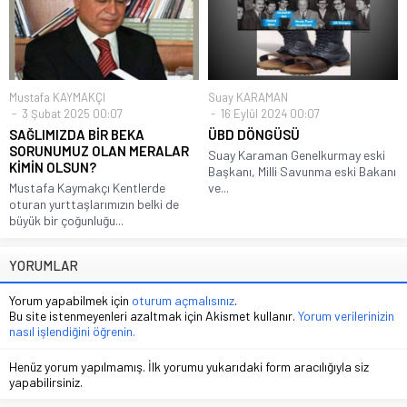
Mustafa KAYMAKÇI
Suay KARAMAN
3 Şubat 2025 00:07
16 Eylül 2024 00:07
SAĞLIMIZDA BİR BEKA
ÜBD DÖNGÜSÜ
SORUNUMUZ OLAN MERALAR
Suay Karaman Genelkurmay eski
KİMİN OLSUN?
Başkanı, Milli Savunma eski Bakanı
Mustafa Kaymakçı Kentlerde
ve...
oturan yurttaşlarımızın belki de
büyük bir çoğunluğu...
YORUMLAR
Yorum yapabilmek için
oturum açmalısınız
.
Bu site istenmeyenleri azaltmak için Akismet kullanır.
Yorum verilerinizin
nasıl işlendiğini öğrenin.
Henüz yorum yapılmamış. İlk yorumu yukarıdaki form aracılığıyla siz
yapabilirsiniz.