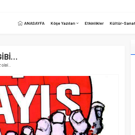
ANASAYFA
Köşe Yazıları
Etkinlikler
Kültür-Sana
GİBİ…
İZ GİBİ…