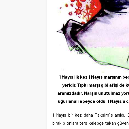
1 Mayıs ilk kez 1 Mayıs marşının b
yeridir. Tıpkı marşı gibi afişi de
aramızdadır. Marşın unutulmaz yo
uğurlanalı epeyce oldu. 1 Mayıs’a 
1 Mayıs bir kez daha Taksim’le anıldı. 
bırakıp onlara ters kelepçe takan güvenl