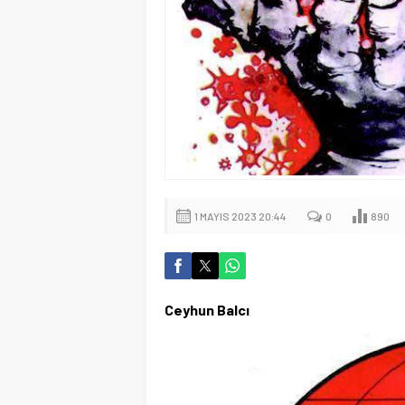
1 MAYIS 2023 20:44
0
890
Ceyhun Balcı