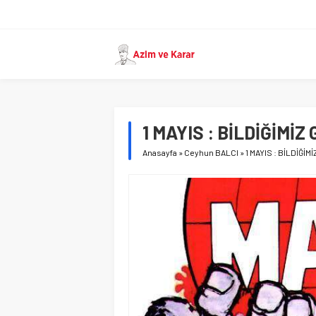
1 MAYIS : BİLDİĞİMİZ 
Anasayfa
»
Ceyhun BALCI
»
1 MAYIS : BİLDİĞİM