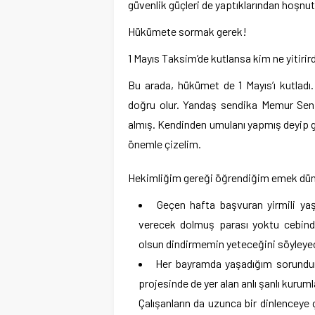
güvenlik güçleri de yaptıklarından hoşnut 
Hükümete sormak gerek!
1 Mayıs Taksim’de kutlansa kim ne yitirir
Bu arada, hükümet de 1 Mayıs’ı kutlad
doğru olur. Yandaş sendika Memur Sen 
almış. Kendinden umulanı yapmış deyip ge
önemle çizelim.
Hekimliğim gereği öğrendiğim emek dünya
Geçen hafta başvuran yirmili yaş
verecek dolmuş parası yoktu cebinde.
olsun dindirmemin yeteceğini söyleyec
Her bayramda yaşadığım sorundur
projesinde de yer alan anlı şanlı kuruml
Çalışanların da uzunca bir dinlenceye 