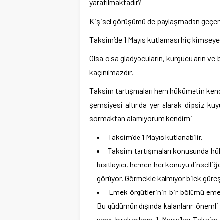
yaratılmaktadır?
Kişisel görüşümü de paylaşmadan geç
Taksim’de 1 Mayıs kutlaması hiç kimseye
Olsa olsa gladyocuların, kurgucuların ve 
kaçınılmazdır.
Taksim tartışmaları hem hükümetin kend
şemsiyesi altında yer alarak dipsiz kuy
sormaktan alamıyorum kendimi.
Taksim’de 1 Mayıs kutlanabilir.
Taksim tartışmaları konusunda hük
kısıtlayıcı, hemen her konuyu dinselliğ
görüyor. Görmekle kalmıyor bilek güre
Emek örgütlerinin bir bölümü eme
Bu güdümün dışında kalanların önemli b
yana bırakanların 1 Mayıs’ları Taks