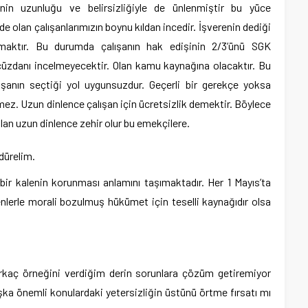
erinin uzunluğu ve belirsizliğiyle de ünlenmiştir bu yüce
e olan çalışanlarımızın boynu kıldan incedir. İşverenin dediği
lmaktır. Bu durumda çalışanın hak edişinin 2/3’ünü SGK
cüzdanı incelmeyecektir. Olan kamu kaynağına olacaktır. Bu
şanın seçtiği yol uygunsuzdur. Geçerli bir gerekçe yoksa
emez. Uzun dinlence çalışan için ücretsizlik demektir. Böylece
lan uzun dinlence zehir olur bu emekçilere.
dürelim.
ir kalenin korunması anlamını taşımaktadır. Her 1 Mayıs’ta
erle morali bozulmuş hükümet için teselli kaynağıdır olsa
rkaç örneğini verdiğim derin sorunlara çözüm getiremiyor
a önemli konulardaki yetersizliğin üstünü örtme fırsatı mı