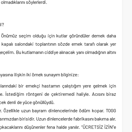
olmadıklarını söylerlerdi.
di?
ı. Önümüz seçim olduğu için kutlar göründüler demek daha
kapalı salondaki toplantının sözde emek tarafı olarak yer
çelim. Bu kutlamanın ciddiye alınacak yanı olmadığnın altını
sına ilişkin iki örnek sunayım bilginize:
larındaki bir emekçi hastamın çalıştığım yere gelmek için
 İstediğim röntgeni de çektiremedi haliyle. Acısını biraz
ek denli de yüce gönüllüydü.
. Özellikle uzun bayram dinlencelerinde ödüm kopar. TOGG
arımızdan birisidir. Uzun dinlencelerde fabrikasını bakıma alır.
çıkacaklarını düşünenler fena halde yanılır. “ÜCRETSİZ İZİN”e