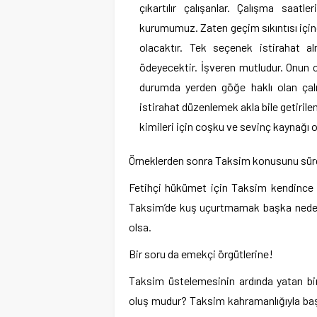
çıkartılır çalışanlar. Çalışma saatl
kurumumuz. Zaten geçim sıkıntısı içind
olacaktır. Tek seçenek istirahat a
ödeyecektir. İşveren mutludur. Onun 
durumda yerden göğe haklı olan çalı
istirahat düzenlemek akla bile getiril
kimileri için coşku ve sevinç kaynağı o
Örneklerden sonra Taksim konusunu sür
Fetihçi hükümet için Taksim kendince b
Taksim’de kuş uçurtmamak başka nedenl
olsa.
Bir soru da emekçi örgütlerine!
Taksim üstelemesinin ardında yatan bi
oluş mudur? Taksim kahramanlığıyla başk