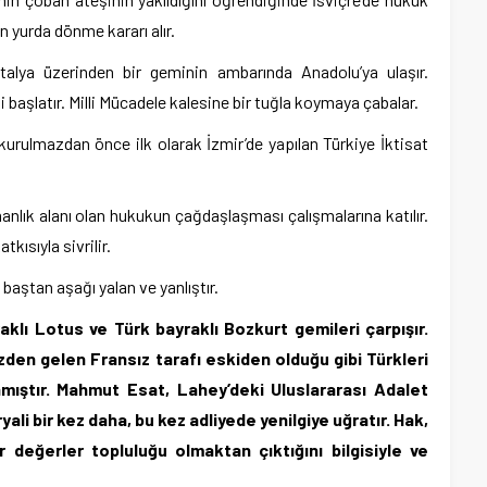
yurda dönme kararı alır.
İtalya üzerinden bir geminin ambarında Anadolu’ya ulaşır.
 başlatır. Milli Mücadele kalesine bir tuğla koymaya çabalar.
kurulmazdan önce ilk olarak İzmir’de yapılan Türkiye İktisat
nlık alanı olan hukukun çağdaşlaşması çalışmalarına katılır.
kısıyla sivrilir.
 baştan aşağı yalan ve yanlıştır.
aklı Lotus ve Türk bayraklı Bozkurt gemileri çarpışır.
ezden gelen Fransız tarafı eskiden olduğu gibi Türkleri
mıştır. Mahmut Esat, Lahey’deki Uluslararası Adalet
li bir kez daha, bu kez adliyede yenilgiye uğratır. Hak,
 değerler topluluğu olmaktan çıktığını bilgisiyle ve