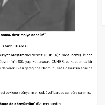
 anma, devrimciye sansür!”
İstanbul Barosu
riyet Araştırmaları Merkezi (CUMER)’ni sansürlemiş. İçinde
evrimi’nin 100. yaşı kutlanacak. CUMER, bu kapsamda bir
i de vardır ilkesi gereğince Mahmut Esat Bozkurt’un adını da
mesi beklenen dünyanın en çok üyeli barosu sansüre sarılmış.
a önce de görmüştüm”
diye mırıldandım.