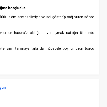
ığına borçludur.
r Türk-İslâm sentezcileriyle ve sol gösterip sağ vuran sözde
eklerden habersiz olduğunu varsaymak saflığın ötesinde
ikte sınır tanımayanlarla da mücadele boynumuzun borcu
gun