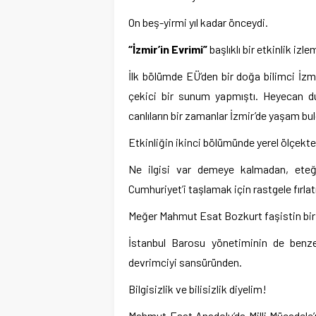
On beş-yirmi yıl kadar önceydi.
“İzmir’in Evrimi”
başlıklı bir etkinlik izl
İlk bölümde EÜ’den bir doğa bilimci İzmir
çekici bir sunum yapmıştı. Heyecan 
canlıların bir zamanlar İzmir’de yaşam b
Etkinliğin ikinci bölümünde yerel ölçekt
Ne ilgisi var demeye kalmadan, eteği
Cumhuriyet’i taşlamak için rastgele fırla
Meğer Mahmut Esat Bozkurt faşistin biri
İstanbul Barosu yönetiminin de benze
devrimciyi sansüründen.
Bilgisizlik ve bilisizlik diyelim!
Mahmut Esat Anadolu’da Milli Mücadele’n