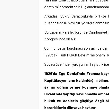
öğrenimi görmektedir. Hiç duraksamadan 
Arkadaşı Şükrü Saraçoğlu’yla birlikte 
Kuşadası’da Kuvayı Milliye örgütlenmesini
Bu çabalar karşılık bulur ve Cumhuriyet 
Kongresi’nde ön alır.
Cumhuriyet’in kurulması sonrasında uzma
1926’daki Türk Hukuk Devrimi’ne önemli kat
Soyadı üzerinden yakıştırılan faşistlik ise
1926’da Ege Denizi’nde Fransız bayr
Kapitülasyonların kaldırıldığını bilm
şamar oğlanı yerine koymayı planla
Divanı’nda yaptığı savunmayla emperya
hukuk ve adaletin güçlüye özgü bir
kararlılığıyla dünyaya haykırır.