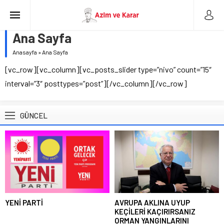
Ana Sayfa
Anasayfa
»
Ana Sayfa
[vc_row][vc_column][vc_posts_slider type=”nivo” count=”15″
interval=”3″ posttypes=”post”][/vc_column][/vc_row]
GÜNCEL
YENİ PARTİ
AVRUPA AKLINA UYUP
KEÇİLERİ KAÇIRIRSANIZ
ORMAN YANGINLARINI