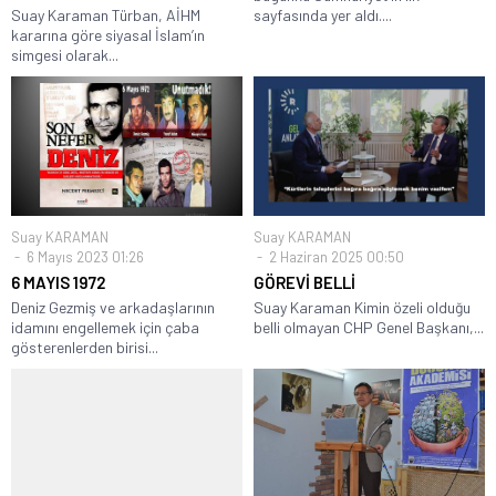
Suay Karaman Türban, AİHM
sayfasında yer aldı....
kararına göre siyasal İslam’ın
simgesi olarak...
Suay KARAMAN
Suay KARAMAN
6 Mayıs 2023 01:26
2 Haziran 2025 00:50
6 MAYIS 1972
GÖREVİ BELLİ
Deniz Gezmiş ve arkadaşlarının
Suay Karaman Kimin özeli olduğu
idamını engellemek için çaba
belli olmayan CHP Genel Başkanı,...
gösterenlerden birisi...