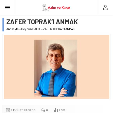
ZAFER TOPRAK’I ANMAK
Anasayfa
»
Ceyhun BALCI
»
ZAFER TOPRAK’I ANMAK
9 EKIM 2023 06:30
0
1.301