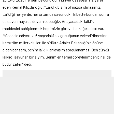
eden Kemal Kılıçdaroğlu; “Laiklik bizim olmazsa olmazımız.
Laikliği her yerde, her ortamda savunduk. Elbette bundan sonra
da savunmaya da devam edeceğiz. Anayasadaki laiklik
maddesini sahiplenmek hepimizin görevi. Laikliğe saldırı var.
Mücadele ediyoruz. 6 yaşındaki kız çocuğunun evlendirilmesine
karşı tüm milletvekilleri ile birlikte Adalet Bakanlığı’nın önüne
giden bensem, benim laiklik anlayışım sorgulanamaz. Ben çünkü
laikliği savunan birisiyim. Benim en temel görevlerimden birisi de
budur zaten” dedi.
ARA REKLAM ALANI
Bu sözler hep bilinen klasik ve demagojik Kemal Kılıçdaroğlu