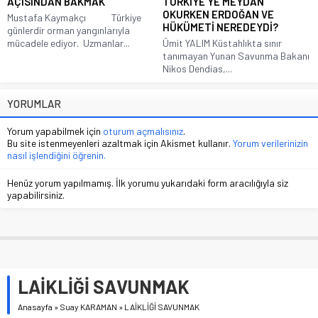
AÇISINDAN BAKMAK
TÜRKİYE’YE MEYDAN
OKURKEN ERDOĞAN VE
Mustafa Kaymakçı Türkiye
HÜKÜMETİ NEREDEYDİ?
günlerdir orman yangınlarıyla
mücadele ediyor. Uzmanlar...
Ümit YALIM Küstahlıkta sınır
tanımayan Yunan Savunma Bakanı
Nikos Dendias,...
YORUMLAR
Yorum yapabilmek için
oturum açmalısınız
.
Bu site istenmeyenleri azaltmak için Akismet kullanır.
Yorum verilerinizin
nasıl işlendiğini öğrenin.
Henüz yorum yapılmamış. İlk yorumu yukarıdaki form aracılığıyla siz
yapabilirsiniz.
LAİKLİĞİ SAVUNMAK
Anasayfa
»
Suay KARAMAN
»
LAİKLİĞİ SAVUNMAK