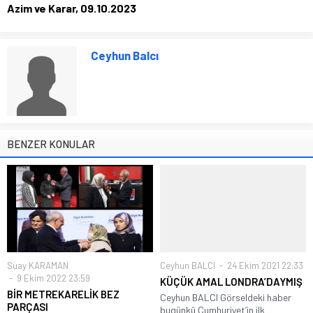
Azim ve Karar, 09.10.2023
Ceyhun Balcı
BENZER KONULAR
Suay KARAMAN
Ceyhun BALCI
24 Ekim 2021 22:33
9 Ekim 2022 23:59
KÜÇÜK AMAL LONDRA’DAYMIŞ
BİR METREKARELİK BEZ
Ceyhun BALCI Görseldeki haber
PARÇASI
bugünkü Cumhuriyet’in ilk