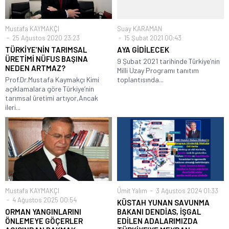
Mustafa KAYMAKÇI
Suay KARAMAN
25 Ağustos 2020 23:23
15 Şubat 2021 00:43
TÜRKİYE’NİN TARIMSAL
AYA GİDİLECEK
ÜRETİMİ NÜFUS BAŞINA
9 Şubat 2021 tarihinde Türkiye’nin
NEDEN ARTMAZ?
Milli Uzay Programı tanıtım
Prof.Dr.Mustafa Kaymakçı Kimi
toplantısında...
açıklamalara göre Türkiye’nin
tarımsal üretimi artıyor,Ancak
ileri...
Mustafa KAYMAKÇI
Ümit Yalım
3 Ağustos 2024 01:33
4 Ağustos 2025 00:54
KÜSTAH YUNAN SAVUNMA
ORMAN YANGINLARINI
BAKANI DENDİAS, İŞGAL
ÖNLEMEYE GÖÇERLER
EDİLEN ADALARIMIZDA