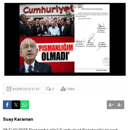
8 EKIM 2023 21:27
0
1.986
A
A
+
-
Suay Karaman
28 Eylül 2023 Perşembe günü Cumhuriyet Gazetesi’ni ziyaret