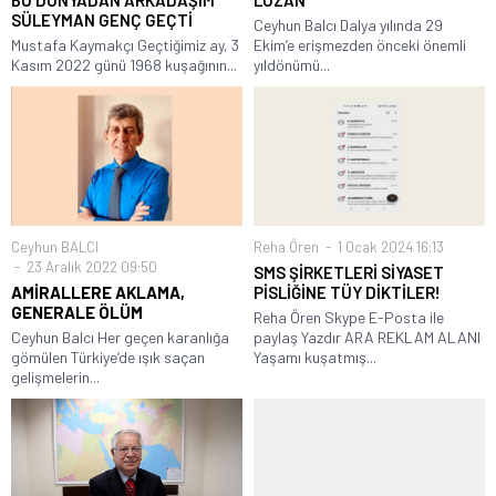
BU DÜNYADAN ARKADAŞIM
LOZAN
SÜLEYMAN GENÇ GEÇTİ
Ceyhun Balcı Dalya yılında 29
Mustafa Kaymakçı Geçtiğimiz ay, 3
Ekim’e erişmezden önceki önemli
Kasım 2022 günü 1968 kuşağının...
yıldönümü...
Ceyhun BALCI
Reha Ören
1 Ocak 2024 16:13
23 Aralık 2022 09:50
SMS ŞİRKETLERİ SİYASET
AMİRALLERE AKLAMA,
PİSLİĞİNE TÜY DİKTİLER!
GENERALE ÖLÜM
Reha Ören Skype E-Posta ile
Ceyhun Balcı Her geçen karanlığa
paylaş Yazdır ARA REKLAM ALANI
gömülen Türkiye’de ışık saçan
Yaşamı kuşatmış...
gelişmelerin...