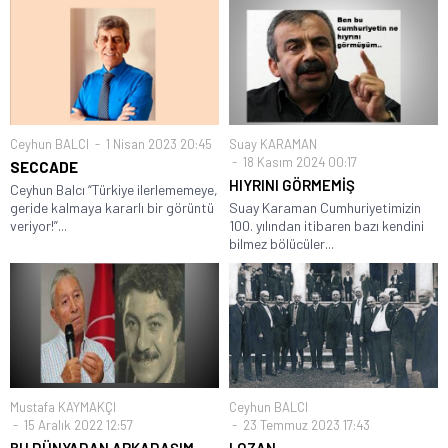
Ceyhun BALCI
1 Nisan 2023 20:45
Suay KARAMAN
18 Kasım 2024 00:17
SECCADE
HIYRINI GÖRMEMİŞ
Ceyhun Balcı “Türkiye ilerlememeye,
geride kalmaya kararlı bir görüntü
Suay Karaman Cumhuriyetimizin
veriyor!”...
100. yılından itibaren bazı kendini
bilmez bölücüler...
Mustafa KAYMAKÇI
Ceyhun BALCI
15 Aralık 2022 12:57
23 Temmuz 2023 17:43