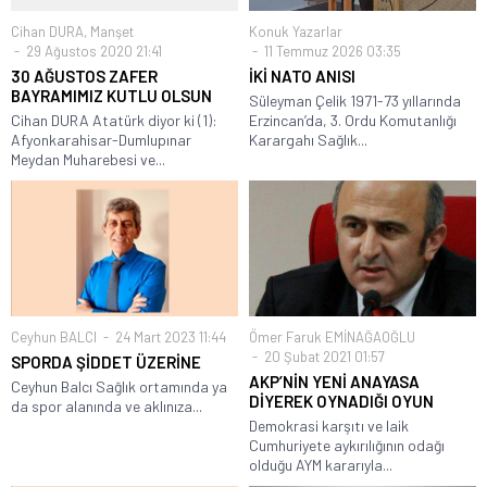
Cihan DURA
,
Manşet
Konuk Yazarlar
29 Ağustos 2020 21:41
11 Temmuz 2026 03:35
30 AĞUSTOS ZAFER
İKİ NATO ANISI
BAYRAMIMIZ KUTLU OLSUN
Süleyman Çelik 1971-73 yıllarında
Cihan DURA Atatürk diyor ki (1):
Erzincan’da, 3. Ordu Komutanlığı
Afyonkarahisar-Dumlupınar
Karargahı Sağlık...
Meydan Muharebesi ve...
Ceyhun BALCI
24 Mart 2023 11:44
Ömer Faruk EMİNAĞAOĞLU
20 Şubat 2021 01:57
SPORDA ŞİDDET ÜZERİNE
AKP’NİN YENİ ANAYASA
Ceyhun Balcı Sağlık ortamında ya
DİYEREK OYNADIĞI OYUN
da spor alanında ve aklınıza...
Demokrasi karşıtı ve laik
Cumhuriyete aykırılığının odağı
olduğu AYM kararıyla...