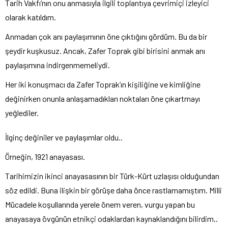
Tarih Vakfı’nın onu anmasıyla ilgili toplantıya çevrimiçi izleyici
olarak katıldım.
Anmadan çok anı paylaşımının öne çıktığını gördüm. Bu da bir
şeydir kuşkusuz. Ancak, Zafer Toprak gibi birisini anmak anı
paylaşımına indirgenmemeliydi.
Her iki konuşmacı da Zafer Toprak’ın kişiliğine ve kimliğine
değinirken onunla anlaşamadıkları noktaları öne çıkartmayı
yeğlediler.
İlginç değiniler ve paylaşımlar oldu..
Örneğin, 1921 anayasası.
Tarihimizin ikinci anayasasının bir Türk-Kürt uzlaşısı olduğundan
söz edildi. Buna ilişkin bir görüşe daha önce rastlamamıştım. Milli
Mücadele koşullarında yerele önem veren, vurgu yapan bu
anayasaya övgünün etnikçi odaklardan kaynaklandığını bilirdim..