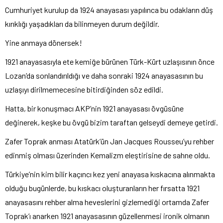
Cumhuriyet kurulup da 1924 anayasası yapılınca bu odakların düş
kırıklığı yaşadıkları da bilinmeyen durum değildir.
Yine anmaya dönersek!
1921 anayasasıyla ete kemiğe bürünen Türk-Kürt uzlaşısının önce
Lozan’da sonlandırıldığı ve daha sonraki 1924 anayasasının bu
uzlaşıyı dirilmemecesine bitirdiğinden söz edildi.
Hatta, bir konuşmacı AKP’nin 1921 anayasası övgüsüne
değinerek, keşke bu övgü bizim taraftan gelseydi demeye getirdi.
Zafer Toprak anması Atatürk’ün Jan Jacques Rousseu’yu rehber
edinmiş olması üzerinden Kemalizm eleştirisine de sahne oldu.
Türkiye’nin kim bilir kaçıncı kez yeni anayasa kıskacına alınmakta
olduğu bugünlerde, bu kıskacı oluşturanların her fırsatta 1921
anayasasını rehber alma heveslerini gizlemediği ortamda Zafer
Toprak’ı anarken 1921 anayasasının güzellenmesi ironik olmanın