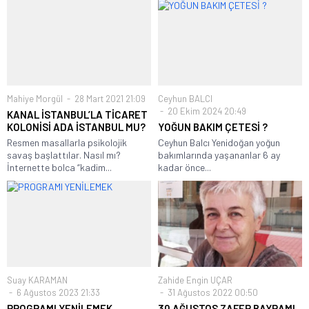
Mahiye Morgül
28 Mart 2021 21:09
Ceyhun BALCI
20 Ekim 2024 20:49
KANAL İSTANBUL’LA TİCARET
KOLONİSİ ADA İSTANBUL MU?
YOĞUN BAKIM ÇETESİ ?
Resmen masallarla psikolojik
Ceyhun Balcı Yenidoğan yoğun
savaş başlattılar. Nasıl mı?
bakımlarında yaşananlar 6 ay
İnternette bolca “kadim...
kadar önce...
Suay KARAMAN
Zahide Engin UÇAR
6 Ağustos 2023 21:33
31 Ağustos 2022 00:50
PROGRAMI YENİLEMEK
30 AĞUSTOS ZAFER BAYRAMI