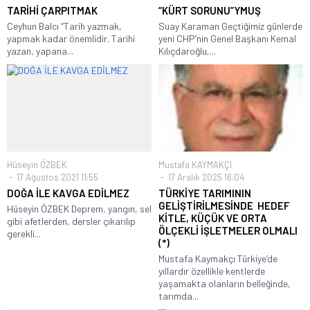
TARİHİ ÇARPITMAK
“KÜRT SORUNU”YMUŞ
Ceyhun Balcı “Tarih yazmak,
Suay Karaman Geçtiğimiz günlerde
yapmak kadar önemlidir. Tarihi
yeni CHP’nin Genel Başkanı Kemal
yazan, yapana...
Kılıçdaroğlu,...
Hüseyin ÖZBEK
Mustafa KAYMAKÇI
17 Ağustos 2021 11:55
17 Aralık 2025 16:04
DOĞA İLE KAVGA EDİLMEZ
TÜRKİYE TARIMININ
GELİŞTİRİLMESİNDE HEDEF
Hüseyin ÖZBEK Deprem, yangın, sel
KİTLE, KÜÇÜK VE ORTA
gibi afetlerden, dersler çıkarılıp
ÖLÇEKLİ İŞLETMELER OLMALI
gerekli...
(*)
Mustafa Kaymakçı Türkiye’de
yıllardır özellikle kentlerde
yaşamakta olanların belleğinde,
tarımda...