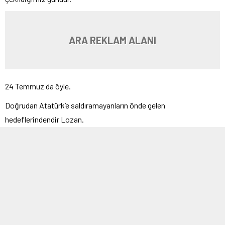
ARA REKLAM ALANI
24 Temmuz da öyle.
Doğrudan Atatürk’e saldıramayanların önde gelen
hedeflerindendir Lozan.
Lozan’la toprak kaybettik bile derler.
Son zamanlarda Lozan’a gizli maddeler eklediler.
100. yılında Lozan’ın geçerliliğini yitireceğini ileri sürdüler.
Tüm bu cinliklerin altında yatan neden Cumhuriyet’e ve Atatürk’e
saldırma içgüdüsüdür desek yanılmış olmayız.