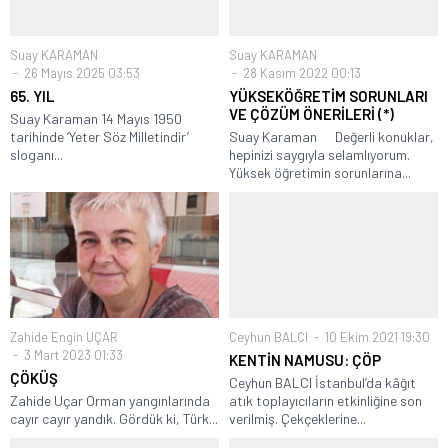
Suay KARAMAN
Suay KARAMAN
26 Mayıs 2025 03:53
28 Kasım 2022 00:13
65. YIL
YÜKSEKÖĞRETİM SORUNLARI
VE ÇÖZÜM ÖNERİLERİ (*)
Suay Karaman 14 Mayıs 1950
tarihinde ‘Yeter Söz Milletindir’
Suay Karaman Değerli konuklar,
sloganı...
hepinizi saygıyla selamlıyorum.
Yüksek öğretimin sorunlarına...
Zahide Engin UÇAR
Ceyhun BALCI
10 Ekim 2021 19:30
3 Mart 2023 01:33
KENTİN NAMUSU: ÇÖP
ÇÖKÜŞ
Ceyhun BALCI İstanbul’da kâğıt
Zahide Uçar Orman yangınlarında
atık toplayıcıların etkinliğine son
cayır cayır yandık. Gördük ki, Türk...
verilmiş. Çekçeklerine...