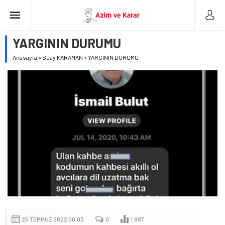
YARGININ DURUMU
Anasayfa
»
Suay KARAMAN
»
YARGININ DURUMU
25 TEMMUZ 2022 00:03
0
1.887