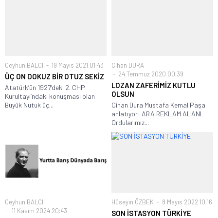
Ceyhun BALCI
19 Mayıs 2021 01:43
Cihan DURA
24 Temmuz 2020 00:39
ÜÇ ON DOKUZ BİR OTUZ SEKİZ
LOZAN ZAFERİMİZ KUTLU
Atatürk’ün 1927’deki 2. CHP
OLSUN
Kurultayı’ndaki konuşması olan
Büyük Nutuk üç...
Cihan Dura Mustafa Kemal Paşa
anlatıyor: ARA REKLAM ALANI
Ordularımız...
Ceyhun BALCI
Hüseyin ÖZBEK
8 Mayıs 2022 10:16
11 Kasım 2024 20:43
SON İSTASYON TÜRKİYE