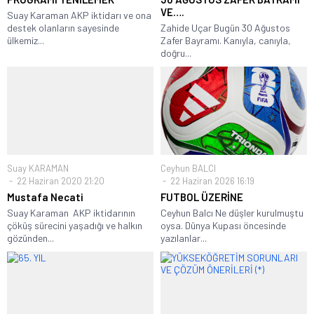
VE….
Suay Karaman AKP iktidarı ve ona
destek olanların sayesinde
Zahide Uçar Bugün 30 Ağustos
ülkemiz...
Zafer Bayramı. Kanıyla, canıyla,
doğru...
Suay KARAMAN
Ceyhun BALCI
22 Haziran 2020 21:20
22 Haziran 2026 16:19
Mustafa Necati
FUTBOL ÜZERİNE
Suay Karaman AKP iktidarının
Ceyhun Balcı Ne düşler kurulmuştu
çöküş sürecini yaşadığı ve halkın
oysa. Dünya Kupası öncesinde
gözünden...
yazılanlar...