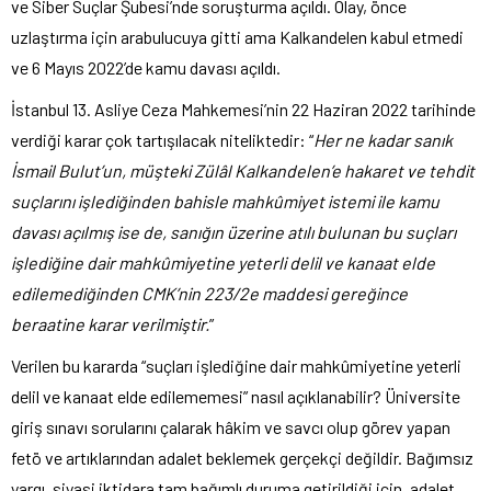
ve Siber Suçlar Şubesi’nde soruşturma açıldı. Olay, önce
uzlaştırma için arabulucuya gitti ama Kalkandelen kabul etmedi
ve 6 Mayıs 2022’de kamu davası açıldı.
İstanbul 13. Asliye Ceza Mahkemesi’nin 22 Haziran 2022 tarihinde
verdiği karar çok tartışılacak niteliktedir: “
Her ne kadar sanık
İsmail Bulut’un, müşteki Zülâl Kalkandelen’e hakaret ve tehdit
suçlarını işlediğinden bahisle mahkûmiyet istemi ile kamu
davası açılmış ise de, sanığın üzerine atılı bulunan bu suçları
işlediğine dair mahkûmiyetine yeterli delil ve kanaat elde
edilemediğinden CMK’nin 223/2e maddesi gereğince
beraatine karar verilmiştir.
”
Verilen bu kararda “suçları işlediğine dair mahkûmiyetine yeterli
delil ve kanaat elde edilememesi” nasıl açıklanabilir? Üniversite
giriş sınavı sorularını çalarak hâkim ve savcı olup görev yapan
fetö ve artıklarından adalet beklemek gerçekçi değildir. Bağımsız
yargı, siyasi iktidara tam bağımlı duruma getirildiği için, adalet