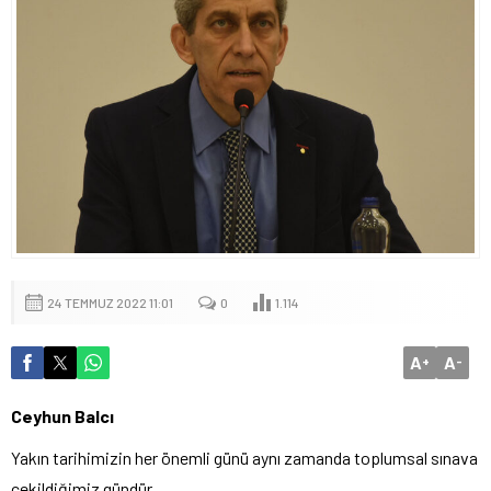
24 TEMMUZ 2022 11:01
0
1.114
A
A
+
-
Ceyhun Balcı
Yakın tarihimizin her önemli günü aynı zamanda toplumsal sınava
çekildiğimiz gündür.