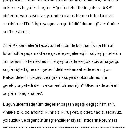
beklemek hayalleri boştur. Eğer bu tehditlerin çok azı AKP’li
birilerine yapılsaydı, yer yerinden oynar, hemen tutuklanır ve
mahkûm edilirdi. İşte yargımızın getirildiği durum gözler önüne
serilmektedir.
Zülâl Kalkandelen’e tecavüz tehdidinde bulunan İsmail Bulut
İstanbul’da yaşamakta ve gazeteye geleceğini söyleyip, telefon
numarasını istemektedir. Herşey ortada ve çok açık ama yargı,
suçları işlediğine dair yeterli delil ve kanaat elde edemiyor.
Kalkandelen’in tecavüze uğraması, ya da öldürülmesi mi
gerekiyor yeterli delil ve kanaat olması için? Ülkemizde adalet
böyle mi sağlanacak?
Bugün ülkemizde tüm değerler baştan aşağı değiştirilmiştir.
Ahlaksızlık, dolandırıcılık, hırsızlık, rüşvet, şiddet, taciz, tecavüz,
yolsuzluk ve diğer bütün iğrençlikler siyasi iktidarın koruması
altındadır. Bu yüzden Zülâl Kalkandelen’in insanlarla ve hayvanlarla