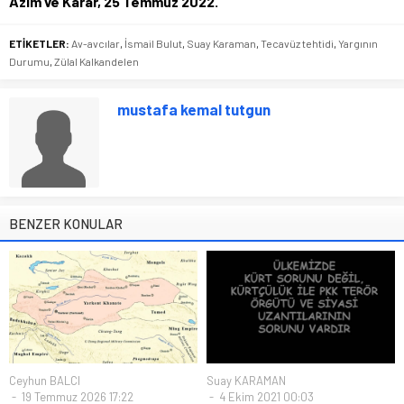
Azim ve Karar, 25 Temmuz 2022.
ETİKETLER:
Av-avcılar
,
İsmail Bulut
,
Suay Karaman
,
Tecavüz tehtidi
,
Yargının
Durumu
,
Zülal Kalkandelen
mustafa kemal tutgun
BENZER KONULAR
Ceyhun BALCI
Suay KARAMAN
19 Temmuz 2026 17:22
4 Ekim 2021 00:03