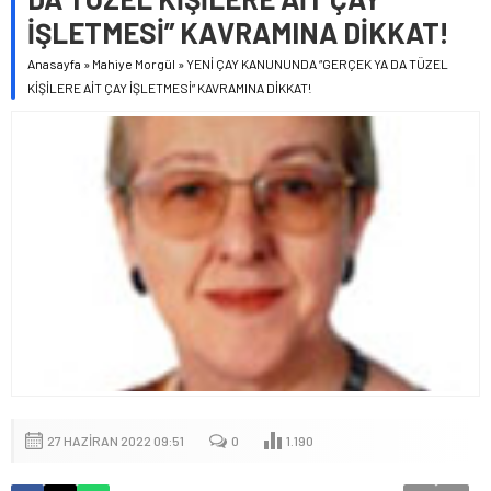
İŞLETMESİ” KAVRAMINA DİKKAT!
Anasayfa
»
Mahiye Morgül
»
YENİ ÇAY KANUNUNDA “GERÇEK YA DA TÜZEL
KİŞİLERE AİT ÇAY İŞLETMESİ” KAVRAMINA DİKKAT!
27 HAZIRAN 2022 09:51
0
1.190