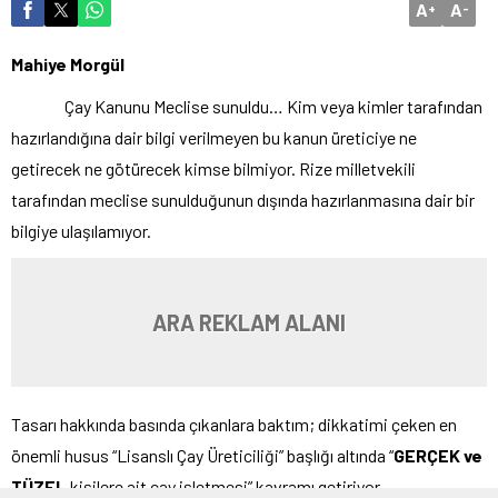
A
A
+
-
Mahiye Morgül
Çay Kanunu Meclise sunuldu… Kim veya kimler tarafından
hazırlandığına dair bilgi verilmeyen bu kanun üreticiye ne
getirecek ne götürecek kimse bilmiyor. Rize milletvekili
tarafından meclise sunulduğunun dışında hazırlanmasına dair bir
bilgiye ulaşılamıyor.
ARA REKLAM ALANI
Tasarı hakkında basında çıkanlara baktım; dikkatimi çeken en
önemli husus “Lisanslı Çay Üreticiliği” başlığı altında “
GERÇEK ve
TÜZEL
kişilere ait çay işletmesi” kavramı getiriyor.