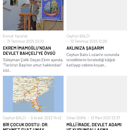
Konuk Yazarlar
Ceyhun BALCI
31 Temmuz 2025 02:10
13 Temmuz 2025 12:29
EKREM İMAMOĞLU’NDAN
AKLINIZA ŞAŞARIM
DEVLET BAHÇELİ’YE ÖVGÜ
Ceyhun Balcı Lozan’ın sonunda
Süleyman Çelik Geçen Ekim ayında,
istediklerini listelediği kâğıdı
“Terörist Başı’nın umut hakkından”
katlayıp cebine koyan...
söz...
Ceyhun BALCI
9 Aralık 2022 14:42
Cihan DURA
13 Mart 2021 23:37
BİR ÇOCUK DOSTU: DR.
MİLLÎ İRADE, DEVLET ADAMI
MEHMET FUAT UMAY
VE KURUMSALLAŞMA