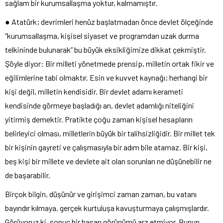
sağlam bir kurumsallaşma yoktur, kalmamıştır.
● Atatürk; devrimleri henüz başlatmadan önce devlet ölçeğinde
“kurumsallaşma, kişisel siyaset ve programdan uzak durma
telkininde bulunarak” bu büyük eksikliğimize dikkat çekmiştir.
Şöyle diyor: Bir milleti yönetmede prensip, milletin ortak fikir ve
eğilimlerine tabi olmaktır. Esin ve kuvvet kaynağı; herhangi bir
kişi değil, milletin kendisidir. Bir devlet adamı kerameti
kendisinde görmeye başladığı an, devlet adamlığı niteliğini
yitirmiş demektir. Pratikte çoğu zaman kişisel hesapların
belirleyici olması, milletlerin büyük bir talihsizliğidir. Bir millet tek
bir kişinin gayreti ve çalışmasıyla bir adım bile atamaz. Bir kişi,
beş kişi bir millete ve devlete ait olan sorunları ne düşünebilir ne
de başarabilir.
Birçok bilgin, düşünür ve girişimci zaman zaman, bu vatanı
bayındır kılmaya, gerçek kurtuluşa kavuşturmaya çalışmışlardır.
Görüyoruz ki, sonuç bir başarı görünümü arz etmiyor. Bunun