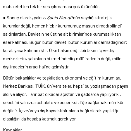
muhalefetten tek bir ses çıkmaması çok üzücüdür.
● Sonuç olarak, yalnız,
Şahin Mengü
’nün saydığı stratejik
kurumlar değil, hemen hiçbir kurumumuz masun olmadı bilinçli
saldırılardan. Devletin ne üst ne alt birimlerinde kurumsallıktan
eser kalmadı. Bugün bütün devlet, bütün kurumlar darmadağındır;
kural, yasa kalmamıştır. Ülke halkın değil, birtakım iç ve dış
merkezlerin, şahısların hizmetindedir; millî iradenin değil, millet-
dışı iradelerin aracı haline gelmiştir.
Bütün bakanlıklar ve teşkilatları, ekonomi ve eğitim kurumları,
Merkez Bankası, TÜİK, üniversiteler, hepsi bu yozlaşmadan payını
aldı ve alıyor. Tahribat o kadar açıktan ve gaddarca yapılıyor ki,
sebebini yalnızca cehalete ve beceriksizliğe bağlamak mümkün
değildir. İç ve/veya dış kaynaklı bir plana bağlı olarak yapıldığı
olasılığını da hesaba katmak gerekiyor.
Kaynaklar