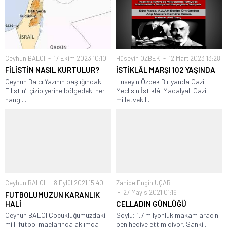
Ceyhun BALCI
17 Ekim 2023 10:10
Hüseyin ÖZBEK
12 Mart 2023 13:28
FİLİSTİN NASIL KURTULUR?
İSTİKLÂL MARŞI 102 YAŞINDA
Ceyhun Balcı Yazının başlığındaki
Hüseyin Özbek Bir yanda Gazi
Filistin’i çizip yerine bölgedeki her
Meclisin İstiklâl Madalyalı Gazi
hangi...
milletvekili...
Ceyhun BALCI
8 Eylül 2021 15:40
Zahide Engin UÇAR
27 Mayıs 2021 01:16
FUTBOLUMUZUN KARANLIK
HALİ
CELLADIN GÜNLÜĞÜ
Ceyhun BALCI Çocukluğumuzdaki
Soylu; 1.7 milyonluk makam aracını
milli futbol maçlarında aklımda
ben hediye ettim diyor. Sanki...