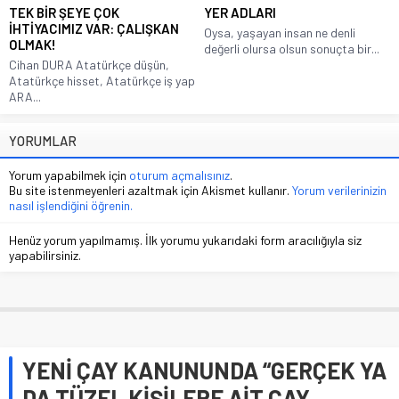
TEK BİR ŞEYE ÇOK
YER ADLARI
İHTİYACIMIZ VAR: ÇALIŞKAN
Oysa, yaşayan insan ne denli
OLMAK!
değerli olursa olsun sonuçta bir...
Cihan DURA Atatürkçe düşün,
Atatürkçe hisset, Atatürkçe iş yap
ARA...
YORUMLAR
Yorum yapabilmek için
oturum açmalısınız
.
Bu site istenmeyenleri azaltmak için Akismet kullanır.
Yorum verilerinizin
nasıl işlendiğini öğrenin.
Henüz yorum yapılmamış. İlk yorumu yukarıdaki form aracılığıyla siz
yapabilirsiniz.
YENİ ÇAY KANUNUNDA “GERÇEK YA
DA TÜZEL KİŞİLERE AİT ÇAY