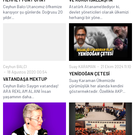
Ceyhun Balcı Utancımız öfkemize
Atatürk Ataname’dediyor ki,
karışıyor şu günlerde. Doğrusu 20
devlet yöneticileri olarak ülkemizi
yıldır...
herhangi bir yöne...
Ceyhun BALCI
Suay KARAMAN
21 Ekim 2024 11:10
18 Ağustos 2020 00:54
YENİDOĞAN ÇETESİ
VATANDAŞA MEKTUP
Suay Karaman Ülkemizde
Ceyhun Balcı Saygın vatandaş!
çürümüşlük her alanda kendini
ARA REKLAM ALANI İnsan
göstermektedir. Özellikle AKP...
yaşamının daha...