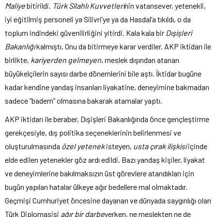
Maliye
bitirildi.
Türk Silahlı Kuvvetleri
nin vatansever, yetenekli,
iyi eğitilmiş personeli ya Silivri’ye ya da Hasdal’a tıkıldı, o da
toplum indindeki güvenilirliğini yitirdi. Kala kala bir
Dışişleri
Bakanlığı
kalmıştı. Onu da bitirmeye karar verdiler. AKP iktidarı ile
birlikte,
kariyerden gelmeyen
, meslek dışından atanan
büyükelçilerin sayısı darbe dönemlerini bile aştı. İktidar bugüne
kadar kendine yandaş insanları liyakatine, deneyimine bakmadan
sadece “badem” olmasına bakarak atamalar yaptı.
AKP iktidarı ile beraber, Dışişleri Bakanlığında önce gençleştirme
gerekçesiyle, dış politika seçeneklerinin belirlenmesi ve
oluşturulmasında
özel yetenek
isteyen,
usta çırak ilişkisi
içinde
elde edilen yetenekler göz ardı edildi. Bazı yandaş kişiler, liyakat
ve deneyimlerine bakılmaksızın üst görevlere atandıkları için
bugün yapılan hatalar ülkeye ağır bedellere mal olmaktadır.
Geçmişi Cumhuriyet öncesine dayanan ve dünyada saygınlığı olan
Türk Diplomasisi
ağır bir darbe
yerken, ne meslekten ne de