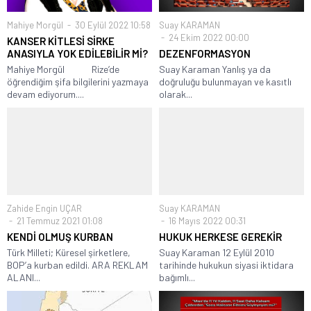
Mahiye Morgül
30 Eylül 2022 10:58
Suay KARAMAN
24 Ekim 2022 00:00
KANSER KİTLESİ SİRKE
ANASIYLA YOK EDİLEBİLİR Mİ?
DEZENFORMASYON
Mahiye Morgül Rize’de
Suay Karaman Yanlış ya da
öğrendiğim şifa bilgilerini yazmaya
doğruluğu bulunmayan ve kasıtlı
devam ediyorum....
olarak...
Zahide Engin UÇAR
Suay KARAMAN
21 Temmuz 2021 01:08
16 Mayıs 2022 00:31
KENDİ OLMUŞ KURBAN
HUKUK HERKESE GEREKİR
Türk Milleti; Küresel şirketlere,
Suay Karaman 12 Eylül 2010
BOP’a kurban edildi. ARA REKLAM
tarihinde hukukun siyasi iktidara
ALANI...
bağımlı...