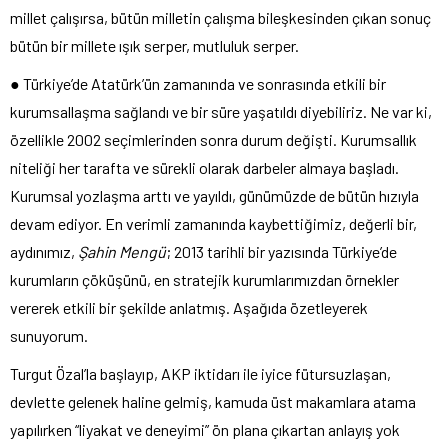
millet çalışırsa, bütün milletin çalışma bileşkesinden çıkan sonuç
bütün bir millete ışık serper, mutluluk serper.
● Türkiye’de Atatürk’ün zamanında ve sonrasında etkili bir
kurumsallaşma sağlandı ve bir süre yaşatıldı diyebiliriz. Ne var ki,
özellikle 2002 seçimlerinden sonra durum değişti. Kurumsallık
niteliği her tarafta ve sürekli olarak darbeler almaya başladı.
Kurumsal yozlaşma arttı ve yayıldı, günümüzde de bütün hızıyla
devam ediyor. En verimli zamanında kaybettiğimiz, değerli bir,
aydınımız,
Şahin Mengü
; 2013 tarihli bir yazısında Türkiye’de
kurumların çöküşünü, en stratejik kurumlarımızdan örnekler
vererek etkili bir şekilde anlatmış. Aşağıda özetleyerek
sunuyorum.
Turgut Özal’la başlayıp, AKP iktidarı ile iyice fütursuzlaşan,
devlette gelenek haline gelmiş, kamuda üst makamlara atama
yapılırken “liyakat ve deneyimi” ön plana çıkartan anlayış yok