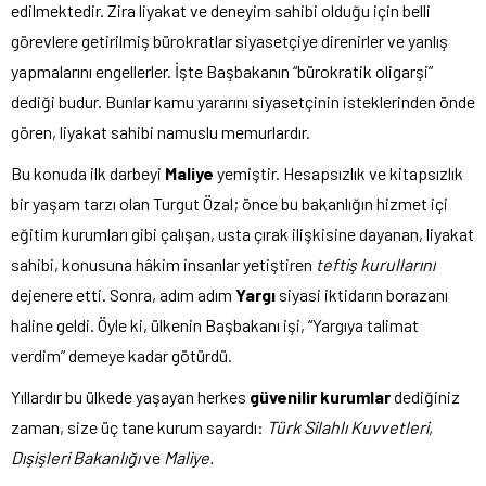
edilmektedir. Zira liyakat ve deneyim sahibi olduğu için belli
görevlere getirilmiş bürokratlar siyasetçiye direnirler ve yanlış
yapmalarını engellerler. İşte Başbakanın “bürokratik oligarşi”
dediği budur. Bunlar kamu yararını siyasetçinin isteklerinden önde
gören, liyakat sahibi namuslu memurlardır.
Bu konuda ilk darbeyi
Maliye
yemiştir. Hesapsızlık ve kitapsızlık
bir yaşam tarzı olan Turgut Özal; önce bu bakanlığın hizmet içi
eğitim kurumları gibi çalışan, usta çırak ilişkisine dayanan, liyakat
sahibi, konusuna hâkim insanlar yetiştiren
teftiş kurullarını
dejenere etti. Sonra, adım adım
Yargı
siyasi iktidarın borazanı
haline geldi. Öyle ki, ülkenin Başbakanı işi, “Yargıya talimat
verdim” demeye kadar götürdü.
Yıllardır bu ülkede yaşayan herkes
güvenilir kurumlar
dediğiniz
zaman, size üç tane kurum sayardı:
Türk Silahlı Kuvvetleri,
Dışişleri Bakanlığı
ve
Maliye.