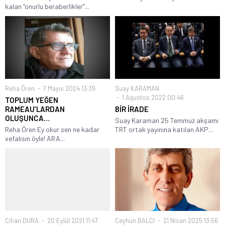
kalan “onurlu beraberlikler”...
Reha Ören
7 Mayıs 2024 13:39
Suay KARAMAN
1 Ağustos 2022 00:46
TOPLUM YEĞEN
RAMEAU’LARDAN
BİR İRADE
OLUŞUNCA…
Suay Karaman 25 Temmuz akşamı
Reha Ören Ey okur sen ne kadar
TRT ortak yayınına katılan AKP...
vefalısın öyle! ARA...
Cihan DURA
20 Eylül 2021 11:47
Ceyhun BALCI
21 Nisan 2025 13:56