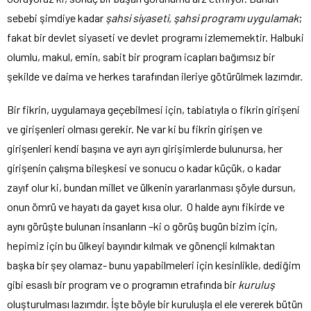
sebebi şimdiye kadar
şahsi siyaseti, şahsi programı uygulamak
;
fakat bir devlet siyaseti ve devlet programı izlememektir. Halbuki
olumlu, makul, emin, sabit bir program icapları bağımsız bir
şekilde ve daima ve herkes tarafından ileriye götürülmek lazımdır.
Bir fikrin, uygulamaya geçebilmesi için, tabiatıyla o fikrin girişeni
ve girişenleri olması gerekir. Ne var ki bu fikrin girişen ve
girişenleri kendi başına ve ayrı ayrı girişimlerde bulunursa, her
girişenin çalışma bileşkesi ve sonucu o kadar küçük, o kadar
zayıf olur ki, bundan millet ve ülkenin yararlanması şöyle dursun,
onun ömrü ve hayatı da gayet kısa olur. O halde aynı fikirde ve
aynı görüşte bulunan insanların –ki o görüş bugün bizim için,
hepimiz için bu ülkeyi bayındır kılmak ve gönençli kılmaktan
başka bir şey olamaz- bunu yapabilmeleri için kesinlikle, dediğim
gibi esaslı bir program ve o programın etrafında bir
kuruluş
oluşturulması lazımdır. İşte böyle bir kuruluşla el ele vererek bütün