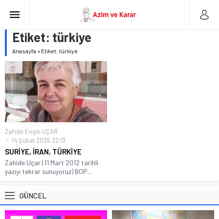
Etiket:
türkiye
Anasayfa
»
Etiket: türkiye
Zahide Engin UÇAR
14 Şubat 2025 22:13
SURİYE, İRAN, TÜRKİYE
Zahide Uçar (11 Mart 2012 tarihli
yazıyı tekrar sunuyoruz) BOP...
GÜNCEL