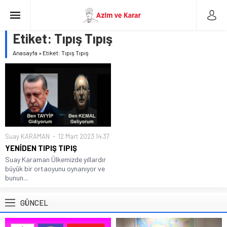
Etiket:
Tıpış Tıpış
Anasayfa
»
Etiket: Tıpış Tıpış
Suay KARAMAN
12 Mart 2023 14:37
YENİDEN TIPIŞ TIPIŞ
Suay Karaman Ülkemizde yıllardır
büyük bir ortaoyunu oynanıyor ve
bunun...
GÜNCEL