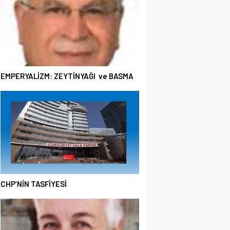
EMPERYALİZM: ZEYTİNYAĞI ve BASMA
CHP’NİN TASFİYESİ