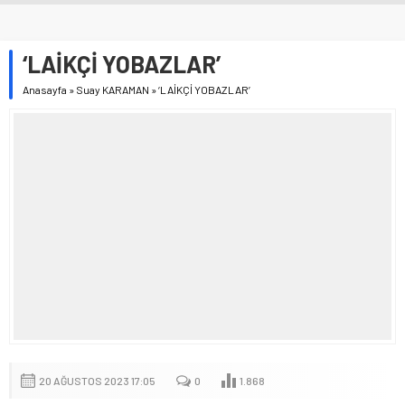
‘LAİKÇİ YOBAZLAR’
Anasayfa
»
Suay KARAMAN
»
‘LAİKÇİ YOBAZLAR’
20 AĞUSTOS 2023 17:05
0
1.868