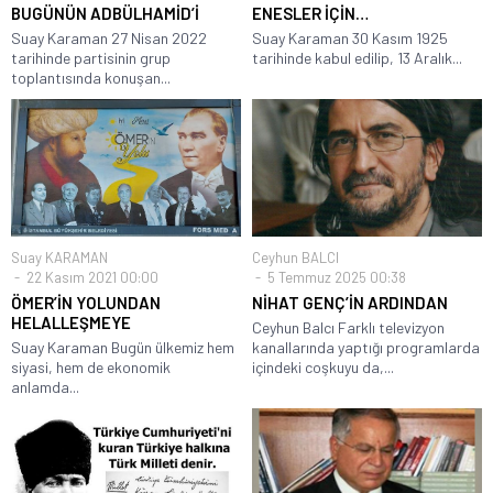
BUGÜNÜN ADBÜLHAMİD’İ
ENESLER İÇİN…
Suay Karaman 27 Nisan 2022
Suay Karaman 30 Kasım 1925
tarihinde partisinin grup
tarihinde kabul edilip, 13 Aralık...
toplantısında konuşan...
Suay KARAMAN
Ceyhun BALCI
22 Kasım 2021 00:00
5 Temmuz 2025 00:38
ÖMER’İN YOLUNDAN
NİHAT GENÇ’İN ARDINDAN
HELALLEŞMEYE
Ceyhun Balcı Farklı televizyon
Suay Karaman Bugün ülkemiz hem
kanallarında yaptığı programlarda
siyasi, hem de ekonomik
içindeki coşkuyu da,...
anlamda...