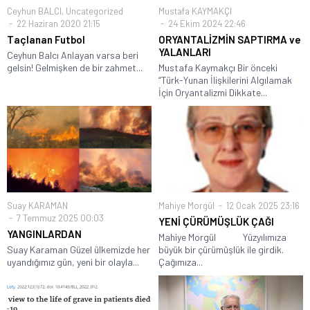
Ceyhun BALCI
,
Uncategorized
Mustafa KAYMAKÇI
22 Haziran 2020 21:15
24 Ekim 2024 22:46
Taçlanan Futbol
ORYANTALİZMİN SAPTIRMA ve
YALANLARI
Ceyhun Balcı Anlayan varsa beri
gelsin! Gelmişken de bir zahmet...
Mustafa Kaymakçı Bir önceki
“Türk-Yunan İlişkilerini Algılamak
İçin Oryantalizmi Dikkate...
Suay KARAMAN
Mahiye Morgül
12 Ocak 2025 23:16
7 Temmuz 2025 00:03
YENİ ÇÜRÜMÜŞLÜK ÇAĞI
YANGINLARDAN
Mahiye Morgül Yüzyılımıza
Suay Karaman Güzel ülkemizde her
büyük bir çürümüşlük ile girdik.
uyandığımız gün, yeni bir olayla...
Çağımıza...