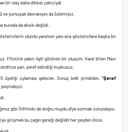
nan bir olay daha dikkat çekiciydi.
ü ve yumuşak davranışını da özlemişiz.
e burada da eksik değildi.
stericilerin olumlu yanıtının yanı sıra göstericilere başka bir
z. Filistin’e yakın ilgili görünen bir oluşum. Kanlı biten Mavi
endince şan, şeref edindiği kuşkusuz.
 üyeliği oylaması gelecek. Sonuç belli şimdiden.
“Şeref
n peşindeyiz.
di.
ığımız gibi İHH’ninki de doğru muydu diye sormak zorundayız.
eriye girişmek bu çağın gereği değildir her şeyden önce.
lıydı.