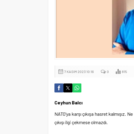
7 KASIM 2023 10:16
0
815
Ceyhun Balcı
NATO’ya karşı çıkışa hasret kalmışız. Ne 
çıkışı ilgi çekmese olmazdı.