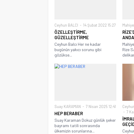
Ceyhun BALCI
14 Şubat 2022 15:27
Mahiye
ÖZELLEŞTİRME,
RİZE’
GÜZELLEŞTİRME
ANDA
Ceyhun Balcı Her ne kadar
Mahiye
bugünün yakıcı sorunu gibi
Rize S
gözükse...
delikan
Suay KARAMAN
7 Nisan 2025 12:41
Ceyhu
7 Ka
HEP BERABER
İMRAL
Suay Karaman Dokuz günlük şeker
GEÇİD
bayramı tatili sonrasında
ülkemizin sorunlarına...
Ceyhun