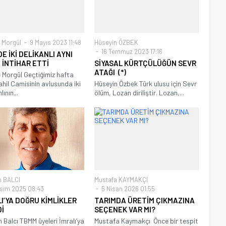
 Morgül
9 Mayıs 2023 11:48
Hüseyin ÖZBEK
16 Temmuz 2023 17:16
DE İKİ DELİKANLI AYNI
 İNTİHAR ETTİ
SİYASAL KÜRTÇÜLÜĞÜN SEVR
ATAĞI (*)
 Morgül Geçtiğimiz hafta
ahil Camisinin avlusunda iki
Hüseyin Özbek Türk ulusu için Sevr
lının...
ölüm, Lozan diriliştir. Lozan,...
n BALCI
Mustafa KAYMAKÇI
sım 2025 08:43
5 Nisan 2026 01:55
I’YA DOĞRU KİMLİKLER
TARIMDA ÜRETİM ÇIKMAZINA
İ
SEÇENEK VAR MI?
 Balcı TBMM üyeleri İmralı’ya
Mustafa Kaymakçı Önce bir tespit