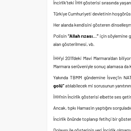
İncirlik’teki İHH gösterisi sırasında yaşa
Türkiye Cumhuriyeti devletinin hoşgörüs
Her alanda kendisini gösteren dinselleşm
Polisin
“Allah rızası…”
için söylemine gö
alan gösterilmesi, vb.
İHH’yi 2011’deki Mavi Marmara’dan biliyoru
Marmara serüveniyle sonuç alamasa da k
Yakında TBMM gündemine İsveç’in NATO
golü”
atılabilecek mi sorusunun yanıtını
İHH’nin İncirlik gösterisi elbette ses getir
Ancak, tıpkı Hamas’ın yaptığını sorgulad
İncirlik önünde toplanıp fetihçi bir göst
Dolayısı ile gösterinin yeri İncirlik olmama