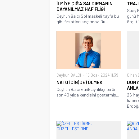
İLMİYE ÇIĞ’A SALDIRMANIN
TRAJ
DAYANILMAZ HAFİFLİĞİ
Suay 
Ceyhun Balcı Sol maskeli tayfa bu
günü M
gibi fırsatları kaçırmaz. Bu...
örgütü
Ceyhun BALCI
15 Ocak 2024 11:39
Cihan
NATO İÇİN(DE) ÖLMEK
DÜNY
ANLA
Ceyhun Balcı Etnik ayrılıkçı terör
son 40 yılda kendisini göstermiş...
26 May
haber
Erdoğa