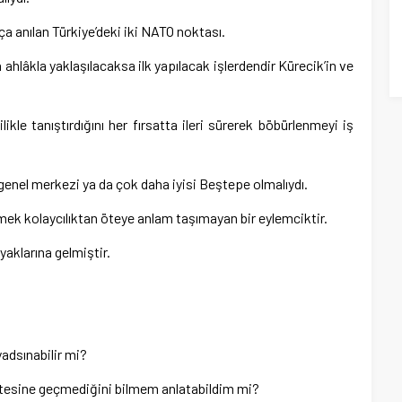
kça anılan Türkiye’deki iki NATO noktası.
 ahlâkla yaklaşılacaksa ilk yapılacak işlerdendir Kürecik’in ve
likle tanıştırdığını her fırsatta ileri sürerek böbürlenmeyi iş
genel merkezi ya da çok daha iyisi Beştepe olmalıydı.
mek kolaycılıktan öteye anlam taşımayan bir eylemciktir.
ayaklarına gelmiştir.
yadsınabilir mi?
 ötesine geçmediğini bilmem anlatabildim mi?