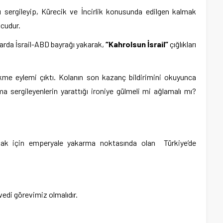
 sergileyip, Kürecik ve İncirlik konusunda edilgen kalmak
cudur.
arda İsrail-ABD bayrağı yakarak,
“Kahrolsun İsrail”
çığlıkları
kme eylemi çıktı. Kolanın son kazanç bildirimini okuyunca
a sergileyenlerin yarattığı ironiye gülmeli mi ağlamalı mı?
ak için emperyale yakarma noktasında olan Türkiye’de
edi görevimiz olmalıdır.