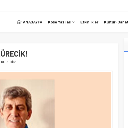
ANASAYFA
Köşe Yazıları
Etkinlikler
Kültür-Sana
KÜRECİK!
E KÜRECİK!