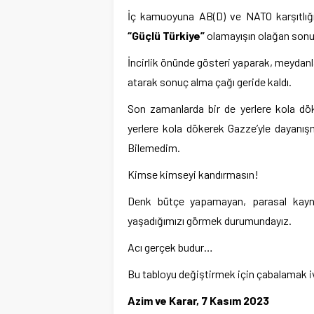
İç kamuoyuna AB(D) ve NATO karşıtlığı
“Güçlü Türkiye”
olamayışın olağan sonu
İncirlik önünde gösteri yaparak, meydanl
atarak sonuç alma çağı geride kaldı.
Son zamanlarda bir de yerlere kola dö
yerlere kola dökerek Gazze’yle dayanışm
Bilemedim.
Kimse kimseyi kandırmasın!
Denk bütçe yapamayan, parasal kayn
yaşadığımızı görmek durumundayız.
Acı gerçek budur…
Bu tabloyu değiştirmek için çabalamak iv
Azim ve Karar, 7 Kasım 2023