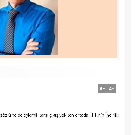
A
A
+
-
sözlü ne de eylemli karşı çıkış yokken ortada, İHH’nin İncirlik