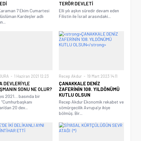
EDİ
TERÖR DEVLETİ
Karaman 7 Ekim Cumartesi
Elli yılı aşkın süredir devam eden
üslüman Kardeşler adlı
Filistin ile İsrail arasındaki...
n...
 DURA
1 Haziran 2021 12:23
Recep Akdur
19 Mart 2023 14:11
A DEVLERİYLE
ÇANAKKALE DENİZ
ŞMANIN SONU NE OLUR?
ZAFERİNİN 108. YILDÖNÜMÜ
KUTLU OLSUN
ıs 2021… basında bir
: “Cumhurbaşkanı
Recep Akdur Ekonomik rekabet ve
n’dan 20 dev...
sömürgecilik Avrupa’yı ikiye
bölmüş. Bir...