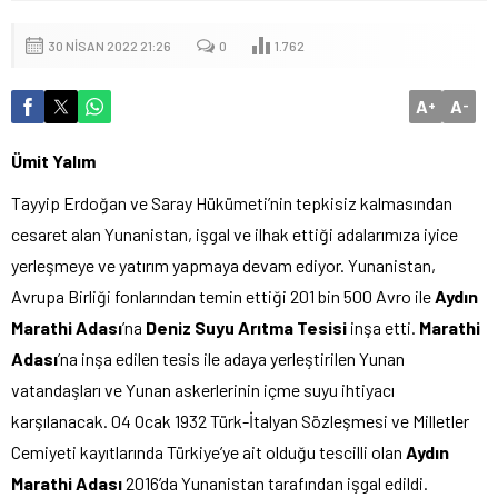
30 NISAN 2022 21:26
0
1.762
A
A
+
-
Ümit Yalım
Tayyip Erdoğan ve Saray Hükümeti’nin tepkisiz kalmasından
cesaret alan Yunanistan, işgal ve ilhak ettiği adalarımıza iyice
yerleşmeye ve yatırım yapmaya devam ediyor. Yunanistan,
Avrupa Birliği fonlarından temin ettiği 201 bin 500 Avro ile
Aydın
Marathi Adası
’na
Deniz Suyu Arıtma Tesisi
inşa etti.
Marathi
Adası
’na inşa edilen tesis ile adaya yerleştirilen Yunan
vatandaşları ve Yunan askerlerinin içme suyu ihtiyacı
karşılanacak. 04 Ocak 1932 Türk-İtalyan Sözleşmesi ve Milletler
Cemiyeti kayıtlarında Türkiye’ye ait olduğu tescilli olan
Aydın
Marathi Adası
2016’da Yunanistan tarafından işgal edildi.