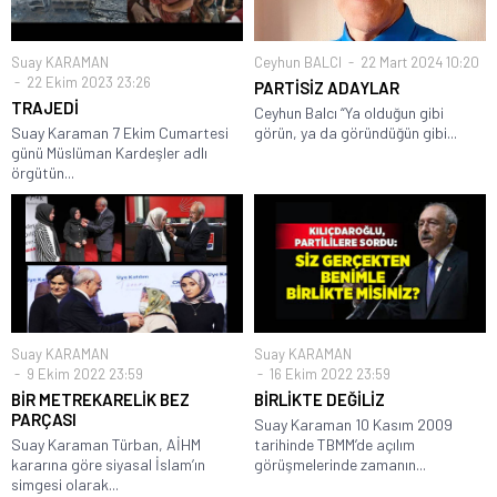
Suay KARAMAN
Ceyhun BALCI
22 Mart 2024 10:20
22 Ekim 2023 23:26
PARTİSİZ ADAYLAR
TRAJEDİ
Ceyhun Balcı “Ya olduğun gibi
Suay Karaman 7 Ekim Cumartesi
görün, ya da göründüğün gibi...
günü Müslüman Kardeşler adlı
örgütün...
Suay KARAMAN
Suay KARAMAN
9 Ekim 2022 23:59
16 Ekim 2022 23:59
BİR METREKARELİK BEZ
BİRLİKTE DEĞİLİZ
PARÇASI
Suay Karaman 10 Kasım 2009
Suay Karaman Türban, AİHM
tarihinde TBMM’de açılım
kararına göre siyasal İslam’ın
görüşmelerinde zamanın...
simgesi olarak...