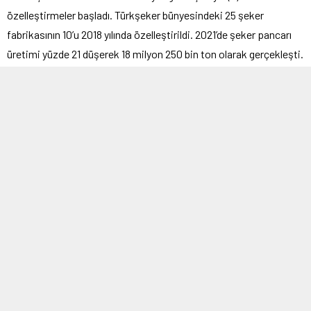
özelleştirmeler başladı. Türkşeker bünyesindeki 25 şeker
fabrikasının 10’u 2018 yılında özelleştirildi. 2021’de şeker pancarı
üretimi yüzde 21 düşerek 18 milyon 250 bin ton olarak gerçekleşti.
Türkşeker, 2018 yılındaki özelleştirmeler öncesi pancardan şeker
üreten şirketler içerisinde yüzde 65 paya sahip idi. Bu oran
günümüzde yüzde 35’e geriledi. 2021 yılında toz şekerin fiyatı
yüzde 49, kesme şekerin fiyatı ise yüzde 55 arttı.
Özelleştirme öncesi ve sonrası pancar ekilen alan ise şöyle
azaldı; 1992 yılında 4,3 milyon dekar alana pancar ekimi yapılırken
2002 yılında bu alanın 3,7 milyon dekara, 2021’de ise 3,3 milyon
dekara geriledi. 2002-2003 yılında 3.982 ton şeker ithalatı, 209
bin 153 ton da ihracat yapılırken 2019-2020 döneminde ihracat
244 bin 710 ton oldu, ithalat ise 70 kattan fazla artarak 283 bin
662 tona çıktı.
Özetle günümüzde yaşanan şeker krizinin başlıca nedenlerinden