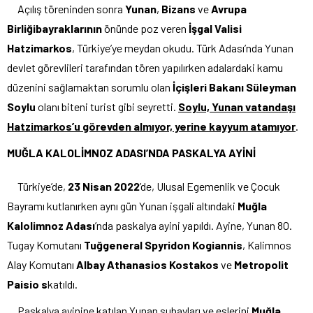
Açılış töreninden sonra
Yunan
,
Bizans
ve
Avrupa
Birliğibayraklarının
önünde poz veren
İşgal Valisi
Hatzimarkos
, Türkiye’ye meydan okudu. Türk Adası’nda Yunan
devlet görevlileri tarafından tören yapılırken adalardaki kamu
düzenini sağlamaktan sorumlu olan
İçişleri Bakanı Süleyman
Soylu
olanı biteni turist gibi seyretti.
Soylu, Yunan vatandaşı
Hatzimarkos’u görevden almıyor, yerine kayyum atamıyor
.
MUĞLA KALOLİMNOZ ADASI’NDA PASKALYA AYİNİ
Türkiye’de,
23 Nisan 2022
’de, Ulusal Egemenlik ve Çocuk
Bayramı kutlanırken aynı gün Yunan işgali altındaki
Muğla
Kalolimnoz Adası
’nda paskalya ayini yapıldı. Ayine, Yunan 80.
Tugay Komutanı
Tuğgeneral Spyridon Kogiannis
, Kalimnos
Alay Komutanı
Albay Athanasios Kostakos
ve
Metropolit
Paisio s
katıldı.
Paskalya ayinine katılan Yunan subayları ve eşlerini
Muğla