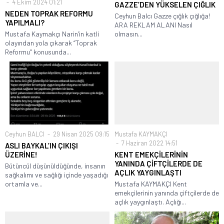
4 Ekim 2024 01:21
GAZZE’DEN YÜKSELEN ÇIĞLIK
NEDEN TOPRAK REFORMU
Ceyhun Balcı Gazze çığlık çığlığa!
YAPILMALI?
ARA REKLAM ALANI Nasıl
Mustafa Kaymakçı Narin’in katli
olmasın...
olayından yola çıkarak “Toprak
Reformu” konusunda...
Ceyhun BALCI
29 Nisan 2025 09:15
Mustafa KAYMAKÇI
7 Haziran 2022 14:51
ASLI BAYKAL’IN ÇIKIŞI
ÜZERİNE!
KENT EMEKÇİLERİNİN
YANINDA ÇİFTÇİLERDE DE
Bütüncül düşünüldüğünde, insanın
AÇLIK YAYGINLAŞTI
sağkalımı ve sağlığı içinde yaşadığı
ortamla ve...
Mustafa KAYMAKÇI Kent
emekçilerinin yanında çiftçilerde de
açlık yaygınlaştı. Açlığı...