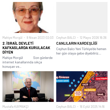
Mahiye Morgül
9 Nisan 2023 02:03
Ceyhun BALCI
12 Mayıs 2026 16:36
2. İSRAİL DEVLETİ
CANLILARIN KARDEŞLİĞİ
KAFKASLARDA KURULACAK
Ceyhun Balcı Yeni Türkiye’de hemen
DİYEN
her gün olaya gebe diyebiliriz....
Mahiye Morgül Son günlerde
internet kanallarında sıkça
konuşan ve...
Mustafa KAYMAKÇI
Ceyhun BALCI
16 Eylül 2025 14:16