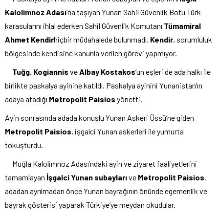
Kalolimnoz Adası
’na taşıyan Yunan Sahil Güvenlik Botu Türk
karasularını ihlal ederken Sahil Güvenlik Komutanı
Tümamiral
Ahmet Kendir
hiçbir müdahalede bulunmadı.
Kendir
, sorumluluk
bölgesinde kendisine kanunla verilen görevi yapmıyor.
Tuğg. Kogiannis
ve
Albay Kostakos
’un eşleri de ada halkı ile
birlikte paskalya ayinine katıldı. Paskalya ayinini Yunanistan’ın
adaya atadığı
Metropolit Paisios
yönetti.
Ayin sonrasında adada konuşlu Yunan Askeri Üssü’ne giden
Metropolit Paisios
, işgalci Yunan askerleri ile yumurta
tokuşturdu.
Muğla Kalolimnoz Adası’ndaki ayin ve ziyaret faaliyetlerini
tamamlayan
İşgalci Yunan subayları
ve
Metropolit Paisios
,
adadan ayrılmadan önce Yunan bayrağının önünde egemenlik ve
bayrak gösterisi yaparak Türkiye’ye meydan okudular.