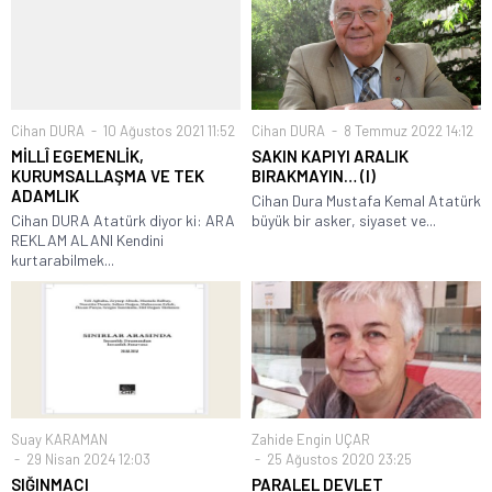
Cihan DURA
10 Ağustos 2021 11:52
Cihan DURA
8 Temmuz 2022 14:12
MİLLÎ EGEMENLİK,
SAKIN KAPIYI ARALIK
KURUMSALLAŞMA VE TEK
BIRAKMAYIN… (I)
ADAMLIK
Cihan Dura Mustafa Kemal Atatürk
Cihan DURA Atatürk diyor ki: ARA
büyük bir asker, siyaset ve...
REKLAM ALANI Kendini
kurtarabilmek...
Suay KARAMAN
Zahide Engin UÇAR
29 Nisan 2024 12:03
25 Ağustos 2020 23:25
SIĞINMACI
PARALEL DEVLET