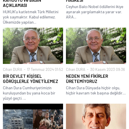
KAMUOYU ve BASIN
MASKESİ
AÇIKLAMASI
Ceyhun Balcı Nobel ödüllerini ikiye
HUKUK’u katletmek Türk Milletini
ayırarak yargılamakta yarar var.
yok saymaktır. Kabul edilemez.
ARA...
Ülkemizde yapılan...
Cihan DURA
17 Temmuz 2024 01:52
Cihan DURA
30 Kasım 2023 09:36
BİR DEVLET KİŞİSEL
NEDEN YENİ FİKİRLER
GÖRÜŞLERLE YÖNETİLEMEZ
ÜRETEMİYORUZ
Cihan Dura Cumhuriyetimizin
Cihan Dura Dünyada hiçbir olgu,
kuruluşundan bu yana koca bir
hiçbir kavram tek başına değildir....
yüzyıl geçti. ...